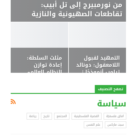
من نورمبيرج إلى تل أبيب:
تقاطعات الصهيونية والنازية
التمهيد لقبول
مثلث السلطة:
اللامعقول: دونالد
إعادة توازن
ترامب أنموذجًا |
النظام العالمي
علي…
الجديد
تصفح التصنيف
سياسة
آفاق فلسفيّة‎
القضية الفلسطينية
المجتمع
تاريخ
رياضة
سبت ماركس
علم النفس