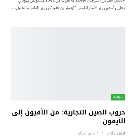
احتلال القدس الشرقية، اقتحام ما يقرب من 2092 مستوطن يهودي
وعلى رأسهم وزير الأمن القومي "إيتمار بن غفير"، ووزير النقب والجليل…
سياسة
حروب الصين التجارية: من الأفيون إلى
الآيفون
أيمن عادل
7 مايو 2025