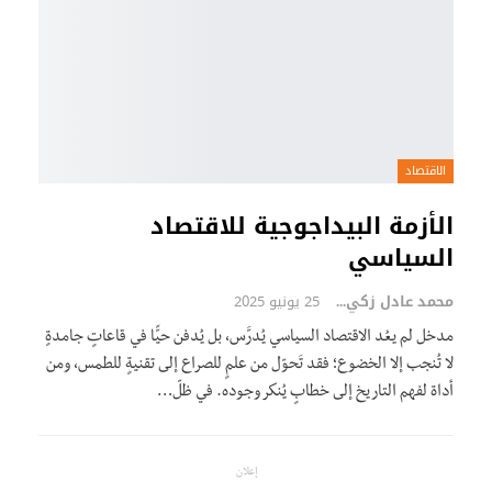
الاقتصاد
الأزمة البيداجوجية للاقتصاد
السياسي
محمد عادل زكي
25 يونيو 2025
مدخل لم يعُد الاقتصاد السياسي يُدرَّس، بل يُدفن حيًّا في قاعاتٍ جامدةٍ
لا تُنجب إلا الخضوع؛ فقد تَحوّل من علمٍ للصراع إلى تقنيةٍ للطمس، ومن
أداة لفهم التاريخ إلى خطابٍ يُنكر وجوده. في ظلّ…
إعلان