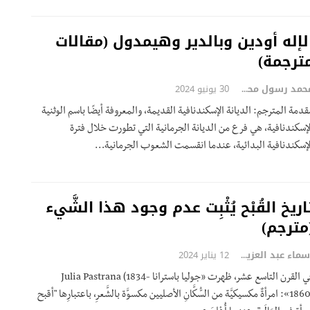
لإله أودين وبالدير وهيمدول (مقالات
ترجمة)
محمد رسول محمد
30 يونيو 2024
قدمة المترجم: الديانة الإسكندنافية القديمة، والمعروفة أيضًا باسم الوثنية
لإسكندنافية، هي فرع من الديانة الجرمانية التي تطورت خلال فترة
لإسكندنافية البدائية، عندما انقسمت الشعوب الجرمانية…
اريخ القُبْح يُثْبِت عدم وجود هذا الشَّيء
مترجم)
أسماء عبد العزيز
12 يناير 2024
في القرن التاسع عشر، ظهرت «جوليا باسترانا Julia Pastrana (1834-
1860)»: امرأةٌ مكسيكيَّة من السُّكَّانِ الأصليين مكسوَّة بالشَّعرِ، باعتبارِها "أقبح