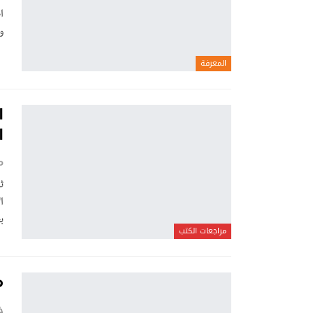
ا
و
المعرفة
ا
ا
م
ث
ا
ب
مراجعات الكتب
م
خ