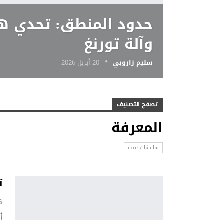
حدود المنطق: تحدي ه
وآلة تورنغ
سليم زاروبي
20 أبريل 2026
تصفح التصنيف
المعرفة
مناقشات دينية
ت
ك
أ