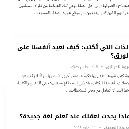
صطلاح «الصوفية» إلى أهل الصفة، وهي تلك الجماعة من فقراء المسلمين
عوامهم الذين كانوا يتّخذون من موقع عمود الصفة بالمسجد…
لذات التي تُكتَب: كيف نعيد أنفسنا على
لورق؟
روة الجزائري
8 أغسطس 2025
مّة كتبٌ نقرؤها لنقفل بها فكرةً شاردة، وأخرى نطارد بها سؤالًا لا يكفّ عن
لانفلات. أمّا هذا الكتاب، فشدّني إليه دافعٌ مختلف: حبّي للدفاتر، وللكتابة
خط اليد. لا أتعامل مع دفتر الملاحظات…
اذا يحدث لعقلك عند تعلم لغة جديدة؟
ديجة الصديق
11 يوليو 2025