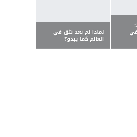
في
لماذا لم نعد نثق في
العالم كما يبدو؟