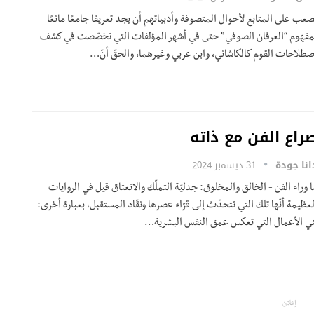
صعب على المتابع لأحوال المتصوفة وأدبياتهم أن يجد تعريفا جامعًا مانعًا
مفهوم “العرفان الصوفي” حتى في أشهر المؤلفات التي تخصّصت في كشف
صطلاحات القوم كالكاشاني، وابن عربي وغيرهما، والحقّ أنّ…
راع الفن مع ذاته
انا جودة
31 ديسمبر 2024
ا وراء الفن - الخالق والمخلوق: جدليّة التملّك والانعتاق قيل في الروايات
لعظيمة أنّها تلك التي تتحدّث إلى قرّاء عصرها ونقّاد المستقبل، بعبارة أخرى:
ي الأعمال التي تعكس عمق النفس البشرية
…
إعلان