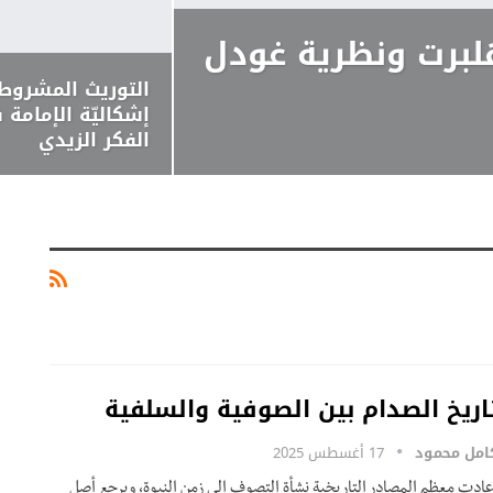
لبرت ونظرية غودل
التوريث المشروط:
إشكاليّة الإمامة 
الفكر الزيدي
اريخ الصدام بين الصوفية والسلفية
امل محمود
17 أغسطس 2025
عادت معظم المصادر التاريخية نشأة التصوف إلى زمن النبوة، ويرجع أصل