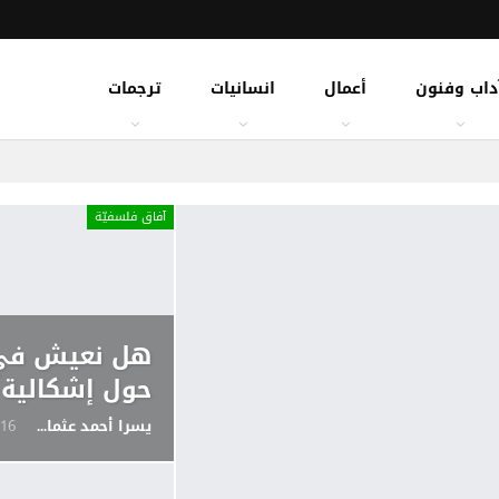
داب وفنون
أعمال
انسانيات
ترجمات
آفاق فلسفيّة‎
هل نعيش في 
حول إشكالية 
يسرا أحمد عثمان
16 أبريل 2026