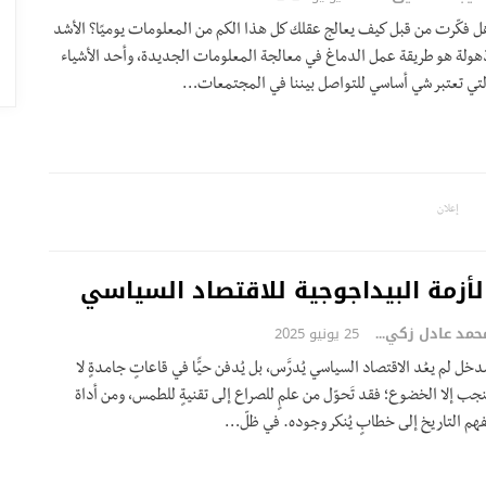
ل فكّرت من قبل كيف يعالج عقلك كل هذا الكم من المعلومات يوميًا؟ الأشد
هولة هو طريقة عمل الدماغ في معالجة المعلومات الجديدة، وأحد الأشياء
لتي تعتبر شي أساسي للتواصل بيننا في المجتمعات…
إعلان
لأزمة البيداجوجية للاقتصاد السياسي
محمد عادل زكي
25 يونيو 2025
دخل لم يعُد الاقتصاد السياسي يُدرَّس، بل يُدفن حيًّا في قاعاتٍ جامدةٍ لا
ُنجب إلا الخضوع؛ فقد تَحوّل من علمٍ للصراع إلى تقنيةٍ للطمس، ومن أداة
فهم التاريخ إلى خطابٍ يُنكر وجوده. في ظلّ…