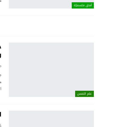
م
آفاق فلسفيّة‎
ج
و
م
ج
م
ا
علم النفس
ا
ك