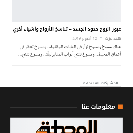
عبور الروح حدود الجسد – تناسخ الأرواح وأشياء أخري
هند عزت
12 أكتوبر 2019
هناك مسوخ ومسوخ تزأر في الغابات المظلمة.. ومسوخ تنتظر في
أعماق المحيط.. ومسوخ تفتح أبواب المقابر ليلًا.. ومسوخ تفتح…
المشاركات القديمة
معلومات عنا