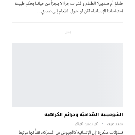
طعامٌ أم صديق؟ الطعام والشراب جزءٌ لا يتجزّأ من حياتنا بحكم طبيعة
احتياجاتنا الإنسانية، لكن لو تحول الطعام إلى صديقٍ…
إعلان
الشوفينية الصِّداميَّة وجرائم الكراهية
هند عزت
20 يونيو 2020
تساؤلات متكررة "إن الإنسانية كالجيوش في المعركة، تقدُّمُها مرتبط