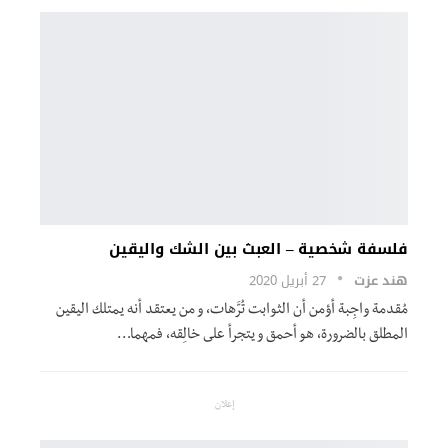
فلسفة شخصية – العبث بين الشك واليقين
هند عزت
27 أبريل 2020
مُقدمة واجِبة أؤمن أن الثوابت تُرَّهات، و من يعتقد أنه يمتلك اليقين
المطلق بالضرورة، هو أحمق و يتجرأ على خالِقه، فمهما…
إعلان