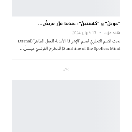
“جويلْ” و “كلمنتينْ”: عندما قرَّر مريضُ…
هند عزت
13 فبراير 2024
تحت الاسم التجاريّ لفيلم "الإشراقة الأبدية للعقل الطاهر" (Eternal
Sunshine of the Spotless Mind) للمخرجِ الفرنسيّ ميتشلْ…
إعلان