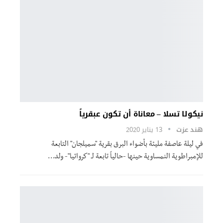
نيكولا تسلا – معاناة أن تكون عبقرياً
هند عزت
13 يناير 2020
في ليلة عاصفة مليئة بأضواء البرق بقرية "سميلجان" التابعة
للإمبراطوية النمساوية حينها -حالياً تابعة لـ "كرواتيا"- ولد…