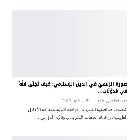
صورة الإلهيِّ في الدين الإسلاميِّ: كيف تَجَلَّى اللهُ
في مُدَوَّنَاتِ…
عبدالعاطي طلبة
19 سبتمبر 2020
التصوف هو تصفية القلب عن موافقة البَرِيَّةِ، ومفارَقة الأخلاق
الطبيعية، وإخماد الصفات البشرية، ومُجَانَبَةُ الدَّوَاعِي…