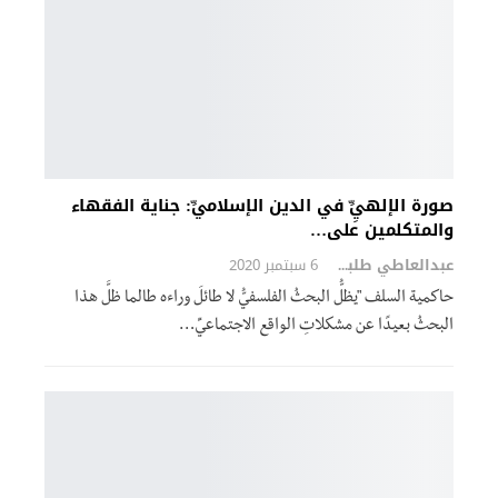
صورة الإلهيِِّ في الدين الإسلاميِّ: جناية الفقهاء
والمتكلمين على…
عبدالعاطي طلبة
6 سبتمبر 2020
حاكمية السلف "يظلُّ البحثُ الفلسفيُّ لا طائلَ وراءه طالما ظلَّ هذا
البحثُ بعيدًا عن مشكلاتِ الواقع الاجتماعيِّ…