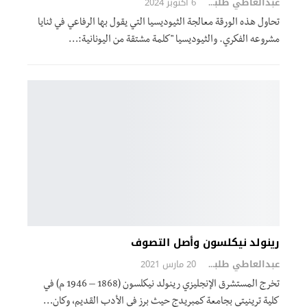
عبدالعاطي طلبة
6 أكتوبر 2024
تحاول هذه الورقة معالجة الثيوديسيا التي يقول بها الرفاعي في ثنايا
مشروعه الفكري. والثيوديسيا "كلمة مشتقة من اليونانية:…
رينولد نيكلسون وأصل التصوف
عبدالعاطي طلبة
20 مارس 2021
تخرج المستشرق الإنجليزي رينولد نيكلسون (1868 – 1946 م) في
كلية ترينيتي بجامعة كمبريدج حيث برز في الأدب القديم، وكان…