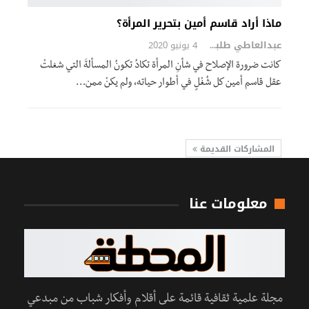
ماذا أراد قاسم أمين بتحرير المرأة؟
عبدالعاطي طلبة
4 يونيو 2020
كانت ضرورة الإصلاح في شأنِ المرأة تكادُ تكونُ المسألةَ التي شغلتْ
عقل قاسم أمين كل شُغْلٍ في أطوار حياته، ولم يكنْ ممن…
المشاركات القديمة
معلومات عنا
مجلة علمية ثقافية قائمة على أقلام وأفكار شباب من مبدعي