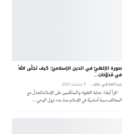
صورة الإلهيِِّ في الدين الإسلاميِّ: كيف تَجَلَّى اللهُ
في مُدَوَّناتِ…
عبدالعاطي طلبة
9 سبتمبر 2020
اقرأ أيضًا: جناية الفقهاء والمتكلمين على الإسلامالجدلُ مع
المخالف سمة أساسيَّة في الإسلام منذ بدء نزول الوحي…