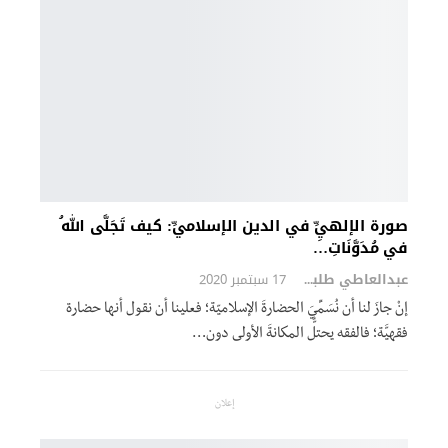
صورة الإلهيِِّ في الدين الإسلاميِّ: كيف تَجَلَّى اللهُ
في مُدَوَّنَاتِ…
عبدالعاطي طلبة
17 سبتمبر 2020
إنْ جازَ لنا أن نُسَمِّيَ الحضارةَ الإسلاميّة؛ فعلينا أن نقول أنها حضارة
فقهيَّة؛ فالفقه يحتلُّ المكانةَ الأولى دون…
إعلان