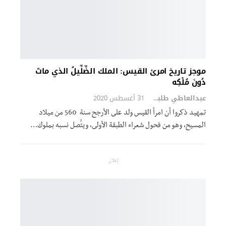
موجز تاريخ امرئ القيس: الملك الضِّلِّيلُ الذي ماتَ
دُونَ مُلْكِه
عبدالعاطي طلبة
31 أغسطس 2020
تمهيد ذكروا أن امرأ القيس ولد على الأرجح سنة 560 من ميلاد
المسيح، وهو من فحول شعراء الطبقة الأولى، ويتَّصل نسبه بملوك…
إعلان