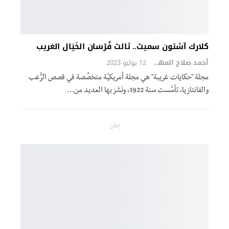
كلارك آشتون سميث.. ثالث فُرْسَان الخَيَال الغريب
أحمد صلاح المهدي
12 يوليو 2023
مجلة "حكايات غريبة" هي مجلة أمريكيَّة متخصِّصة في قصص الرُّعب
والفانتازيا، تأسَّست سنة 1922، ونَشَرَ بها العديد من…
إعلان