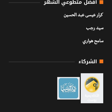
أفضل متطوعي الشهر
كرار عيسى عبد الحسين
سيد رجب
سامح هواري
الشركاء