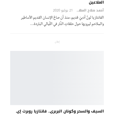
الملاعين
أحمد صلاح المهدي
21 يوليو 2020
الفانتازيا لونٌ أدبيّ قديم، منذ أن صاغ الإنسان القديم الأساطير
والملاحم ليرويها حول حلقاتِ النَّار في اللّيالي الباردة…
إعلان
السيف والسحر وكونان البربري.. فانتازيا روبرت إي.