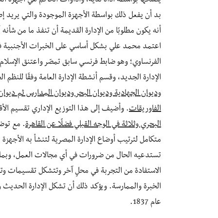
يصلحها بواسطة أداة لديه، وأداوات الحاكم هي أجهزة الد
بد أن يفعل ذلك بواسطة الأجهزة الموجودة والتي يريد إص
أنه يكون مطلوبًا من الإدارة القديمة أن تنفذ ما من شأنه أ
اعتمد محمد علي بشكل أساسي على الخبرات الأجنبية في ا
الفرنساوي؛ وهو ضابط فرنسي سابق تمصّر واعتنق الإسل
الإدارة الجديد، وقسم أنشطة الإدارة العامة وفقًا للنظم ا
وديوان الجهادية وديوان البحر وديوان المدارس ثم ديوان ا
الفاوريقات
. وأضيف إلى هذا التوزيع الإداري تقسيم الأ
البحري وثلاثة في الوجه القبلي فضلًا عن القاهرة
. مع توض
متكامل لترتيب أوضاع الإدارة المصرية لتنشأ به الأجهزة ا
تستدعيه الحال من ضرورات في أي مجالات العمل، وبما 
الاستفادة من التجربة في محلٍ آخر وتتشكل تقسيمات و
عام 1837.