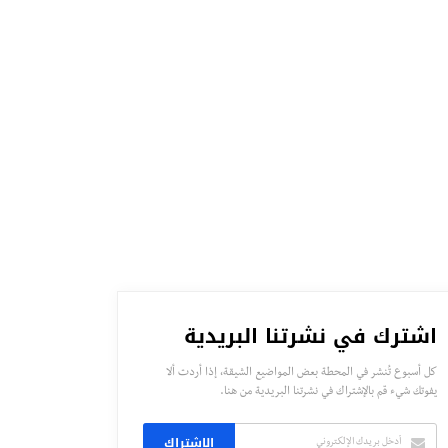
اشترك في نشرتنا البريدية
كل أسبوع تُنشر في المحطة بعض المواضيع الشيقة، إذا أردت ألا
يفوتك شيء قم بالإشتراك في نشرتنا البريدية من هنا.
الاشتراك