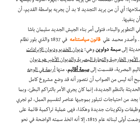
ولة؛ إذًا تكون المعضلة أن من يريد تحديث أجهزة الدولة وجيشها لا
لاحها؛ أي أن من يريد التجديد لا بد أن يجريه بواسطة القديم، أن
ن ينفيها.
لتطوير والبناء، فتولى أمر بناء الجيش الجديد سليمان باشا
ام. وأصدر محمد علي
قانون سياستنامه
في 1837 والذي بلور نظام
لحديثة إلى
سبعة دواوين
وهي؛
ديوان الخديو وديوان الإيرادات
لأمور الخارجية والتجارة المصرية والديوان الأخير هو ديوان
قاليم المصرية، فقسمت إلى
سبعة أقاليم
، منها
أربعة في الوجه
يح أنه ليس من الصواب أن نتصور أنه قد وضع مشروع كامل
لحديثة بالنظم الجديدة، إنما كان يجري الأمر بالتراكم البطئ، وبما
يجد من احتياجات تتبلور بموجبها عناصر لتقسيم العمل، ثم تجري
توظيفات وتكوينات جديدة وهكذا، فهى عملية تراكمية قائمة على
الخبرة والممارسة. ويؤكد ذلك أن تشكل الإدارة الحديث وضعت أولى لبناته عام 1815، إلا أنه اتخذ سمته الواضحة في نحو