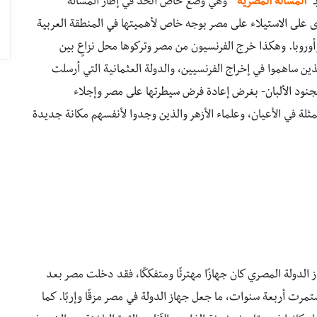
“المسألة المصرية”
وهي وضع خاص اتخذ في إطار المسألة
رى على الاستيلاء على مصر بوجه خاص لأهميتها في المنطقة العربية
 وأوروبا. وهكذا خرج الفرنسيون من مصر وتركوها محل نزاعٍ بين
الذين ساهموا في إخراج الفرنسيين، والدولة العثمانية التي أرسلت
 الجنود الألبان- بغرض إعادة فرض سيطرتها على مصر وإجلاء
ممثلة في الأعيان، وعلماء الأزهر والذين وجدوا لأنفسهم مكانة جديدة
الدولة المصري كان جهازًا مهترئًا ومتفككًا، فقد دخلت مصر بعد
مرت أربعة سنوات، ما جعل جهاز الدولة في مصر مزقًا وإربًا. كما