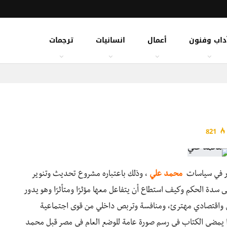
داب وفنون
أعمال
انسانيات
ترجمات
821
ور في سياسات
محمد علي
، وذلك باعتباره مشروع تحديث وتنوير
سدة الحكم وكيف استطاع أن يتفاعل معها مؤثرًا ومتأثرًا وهو يدور
 واقتصادي مهترئ، ومنافسة وتربص داخلي من قوى اجتماعية
ا يمضي الكتاب في رسم صورة عامة للوضع العام في مصر قبل محمد