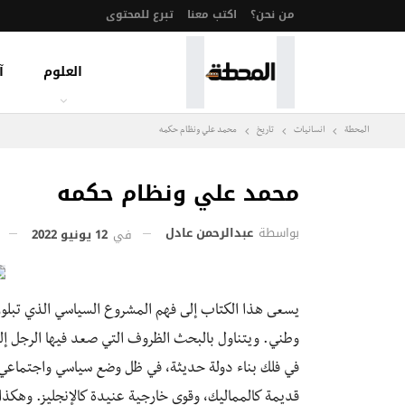
من نحن؟
اكتب معنا
تبرع للمحتوى
العلوم
آ
المحطة
انسانيات
تاريخ
محمد علي ونظام حكمه
محمد علي ونظام حكمه
بواسطة
عبدالرحمن عادل
في
12 يونيو 2022
يسعى هذا الكتاب إلى فهم المشروع السياسي الذي تبل
وطني. ويتناول بالبحث الظروف التي صعد فيها الرجل إلى 
في فلك بناء دولة حديثة، في ظل وضع سياسي واجتماعي
قديمة كالمماليك، وقوى خارجية عنيدة كالإنجليز. وهكذ