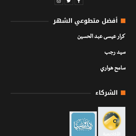
أفضل متطوعي الشهر
كرار عيسى عبد الحسين
سيد رجب
سامح هواري
الشركاء