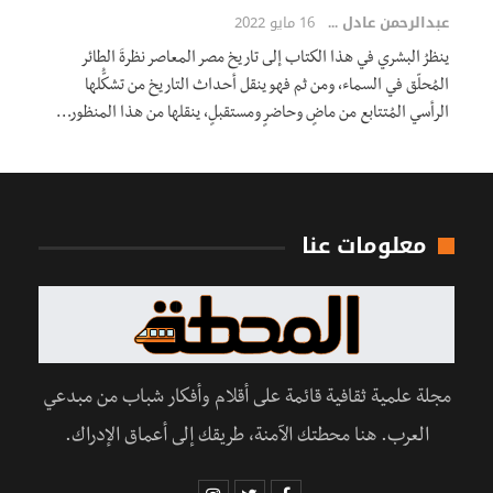
عبدالرحمن عادل
16 مايو 2022
ينظرُ البشري في هذا الكتاب إلى تاريخ مصر المعاصر نظرةَ الطائر
المُحلّق في السماء، ومن ثم فهو ينقل أحداث التاريخ من تشكُّلها
الرأسي المُتتابع من ماضٍ وحاضرٍ ومستقبلٍ، ينقلها من هذا المنظور
…
معلومات عنا
مجلة علمية ثقافية قائمة على أقلام وأفكار شباب من مبدعي
العرب. هنا محطتك الآمنة، طريقك إلى أعماق الإدراك.