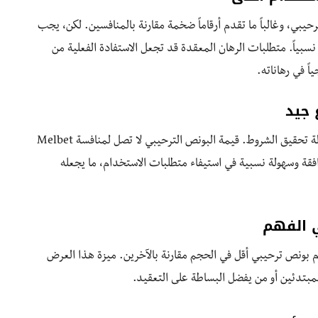
ص الترحيبي، وغالباً ما تقدم أرقاماً ضخمة مقارنة بالمنافسين. لكن، يجب
 نسبياً. متطلبات الرهان المعقدة قد تجعل الاستفادة الفعلية من
ً في رهاناته.
يأتي Betwinner كبطل التوازن بين قيمة البونص وسهولة تحقيق الشروط. قيمة البونص الترحيبي لا تصل لمنافسة Melbet
قة وسهولة نسبية في استيفاء متطلبات الاستخدام، ما يجعله
ها ويقدم بونص ترحيبي أقل في الحجم مقارنة بالآخرين. ميزة هذا العرض
ً للمبتدئين أو من يفضل البساطة على التعقيد.