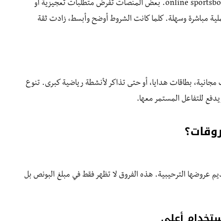
سهولة سحب الأرباح واحدة من أهم عوامل تقييم أي online sportsbook. بعض المنصات تفرض متطلبات تعجيزية أو
ة مباشرة وسهلة. كلما كانت الشروط أوضح وأبسط، زادت ثقة
جانية، بطاقات هدايا، أو حتى تذاكر لأنشطة رياضية كبرى. تنوع
فع للتفاعل المستمر معها.
روقات؟
ظ في طريقة تقديم عروضها الترحيبية. هذه الفروق لا تظهر فقط في مبلغ البونص بل