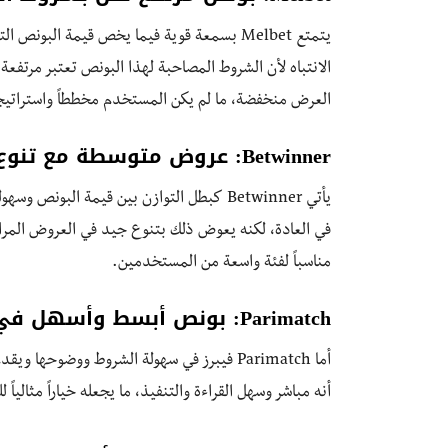
يتمتع Melbet بسمعة قوية فيما يخص قيمة البون
الانتباه لأن الشروط المصاحبة لهذا البونص تعتبر مرتفعة
العرض منخفضة، ما لم يكن المستخدم مخططاً واستراتيجيا
Betwinner: عروض متوسطة مع تنوع جيد
في العادة، لكنه يعوض ذلك بتنوع جيد في العروض المراف
مناسباً لفئة واسعة من المستخدمين.
Parimatch: بونص أبسط وأسهل في الفهم
أما Parimatch فيبرز في سهولة الشروط ووضوح
أنه مباشر وسهل القراءة والتنفيذ، ما يجعله خياراً مثاليا