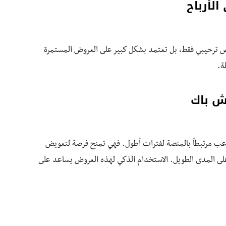
لأرباح
قع online sportsbook بتقديم بونص ترحيبي فقط، بل تعتمد بشكل كبير على العروض المستمرة
ة.
ش باك
عب مرتبطاً بالمنصة لفترات أطول. فهي تمنح فرصة لتعويض
 على المدى الطويل. الاستخدام الذكي لهذه العروض يساعد على