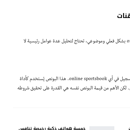
نات
للمقارنة بين مواقع sportsbook أو online sportsbook بشكل فعلي وموضوعي، تحتاج لتحليل عدة عوامل رئيسية لا
حجم البونص الترحيبي هو أول ما يجذب الأنظار عند التسجيل في أي online sportsbook. هذا البونص يُستخدم كأداة
 لكن الأهم من قيمة البونص نفسه هي القدرة على تحقيق شروطه
خمسة هواتف ذكية رخيصة تنافس