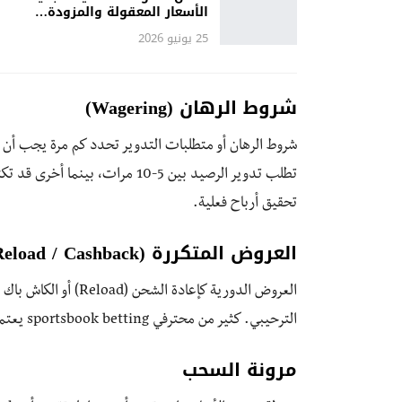
الأسعار المعقولة والمزودة…
25 يونيو 2026
شروط الرهان (Wagering)
شروط الرهان أو متطلبات التدوير تحدد كم مرة يجب أن ت
تطلب تدوير الرصيد بين 5-10 مرات
تحقيق أرباح فعلية.
العروض المتكررة (Reload / Cashback)
العروض الدورية كإعادة
الترحيبي. كثير من محترفي sportsbook betting يعتمدون على هذه العروض لمضاعفة أرباحهم على المدى الطويل.
مرونة السحب