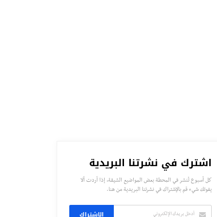
اشترك في نشرتنا البريدية
كل أسبوع تُنشر في المحطة بعض المواضيع الشيقة، إذا أردت ألا
يفوتك شيء قم بالإشتراك في نشرتنا البريدية من هنا.
الاشتراك