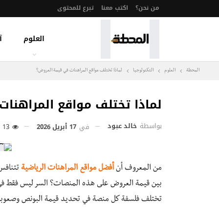
من نحن؟
اكتب معنا
تبرع للمحتوى
العلوم
آ
المحطة
العلوم
التكنولوجيا
لماذا تختلف مواقع المراهنات في قيمة العروض؟
لماذا تختلف مواقع المراهنا
بواسطة
خالد عبود
في
17 أبريل 2026
13
من المعروف أن
أفضل مواقع المراهنات الرياضية
تتنافس 
بين قيمة العروض على هذه المنصات؟ السر ليس فقط في
تختلف فلسفة كل منصة في تحديد قيمة البونص وصعوبة أ