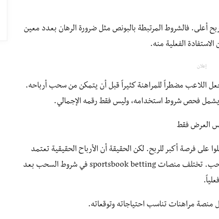
ربح أعلى. فالشروط المرتبطة بالبونص مثل ضرورة الرهان بعدد معين
لاستفادة الفعلية منه.
إعلان
 شروط رهان (Wagering) مرتفعة تجعل اللاعب مضطراً للمراهنة كثيراً قبل أن يتمكن من سحب أرباحه.
يس العرض فقط
وا على فرصة أكبر للربح. لكن الحقيقة أن الأرباح الحقيقية تعتمد
على مدى سهولة تحويل ذلك البونص إلى رصيد قابل للسحب. تختلف منصات sportsbook betting في شروط السحب بعد
لياً.
ل منصة مراهنات تناسب احتياجاته وتوقعاته.