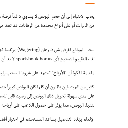
يجب الانتباه إلى أن حجم البونص لا يساوي دائماً فرصة 
من المرات أو على أنواع محددة من الرهانات قد تحد من ا
بعض المواقع تفرض
لذا، التقييم الصحيح لأي sportsbook bonus لا بد أن يشمل فحص شروط استخدامه، وليس فقط رقمه الإجمالي.
مقدمة لفكرة أن “الأرباح” تعتمد على شروط السحب ول
كثير من المبتدئين يظنون أن كلما كان البونص كبيراً حصل
تنفيذ البونص، مما يؤثر على حصول اللاعب على أرباحه فع
الإلمام بهذه التفاصيل يساعد المستخدم في اختيار أفض