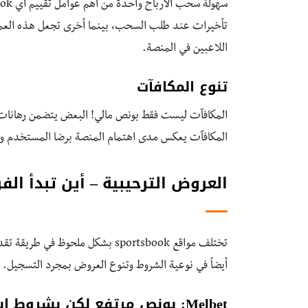
تأخيرات عند طلب السحب، بينما أخرى تجعل هذه العملي
اللاعبين في المنصة.
تنوع المكافآت
المكافآت ليست فقط بونص مالي! البعض يتضمن رهانات م
المكافآت يعكس مدى اهتمام المنصة برضا المستخدم ويد
العروض الترحيبية – أين تبدأ الف
تختلف مواقع sportsbook بشكل ملحو
أيضاً في نوعية الشروط وتنوع العروض بمجرد التسجيل.
Melbet: بونص مرتفع لكن بشروط استخدام أعلى