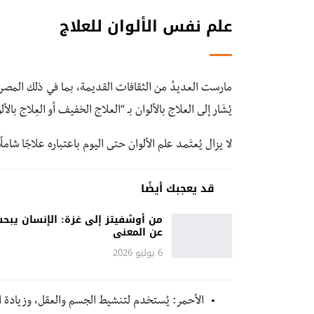
علم نفس الألوان للعلاج
مارست العديدُ من الثقافات القديمة، بما في ذلك المصريّة و
يُشَار إلى العلاج بالألوان بـ “العلاج الخفيف أو العِلاج بال
لا يزال يُعتَمد علم الألوان حتى اليوم باعتباره علاجًا شاملً
قد يعجبك أيضًا
من أوشفيتز إلى غزة: الإنسان يبح
عن المعنى
6 يوليو 2026
الأحمر: يُستخدم لتنشيط الجسم والعقل، وزيادة ا