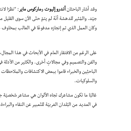
وقد أشار الباحثان
أندرو إليوت
و
ماركوس ماير
: “نظرًا لان
جيّد. والمُثير للدهشة أنّهُ لم يتمّ حتّى الآن سوى القليل 
وكان العمل الذي تم إنجازه مدفوعًا في الغالب بمخاوف عَمَل
على الرغم من الافتقار العام في الأبحاث في هذا المجال، 
والفن والتصميم وفي مجالاتٍ أخرى. والكثير من الأدلة ف
الباحثِين والخبراء قاموا ببعض الاكتشافات والملاحظات ال
والسلوكيات.
غالبًا ما تكون مشاعرك تجاه الألوان هي مشاعر شخصيّة جدً
في العديد من البُلدان الغربيّة للتّعبير عن النقاء والبراءة، 