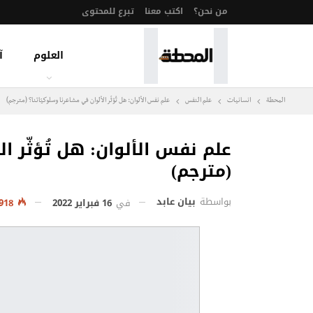
من نحن؟
اكتب معنا
تبرع للمحتوى
العلوم
آ
المحطة
انسانيات
علم النفس
علم نفس الألوان: هل تُؤثّر الألوان في مشاعرنا وسلوكيّاتنا؟ (مترجم)
علم نفس الألوان: هل تُؤثّر ال
(مترجم)
بواسطة
بيان عابد
في
16 فبراير 2022
2٬918