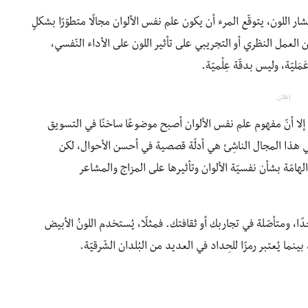
تشار اللون، يتوقّع المرء أن يكون علم نفس الألوان مجالًا متطوّرًا بشكلٍ
من العمل النظري أو التجريبي على تأثير اللون على الأداء النّفسي،
يّة، وليس بدقّة عِلْميّة.
إعلان
إلا أنّ مفهوم علم نفس الألوان أصبح موضوعًا ساخنًا في التسويق
ي هذا المجال الناشِئ هي أدلّة قصصية في أحسن الأحوال، لكن
هامّة بشأن نفسيّة الألوان وتأثيرها على المزاج والمشاعر
ا، ومتأصّلة في تجاربك أو ثقافتك. فمثلًا، يُستخدم اللونُ الأبيض
بينما يُعتبر رمزًا للحِداد في العديد من البُلدان الشّرقيّة.