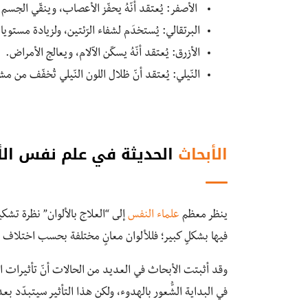
الأصفر: يُعتقد أنّهُ يحفّز الأعصاب، وينقّي الجسم.
البرتقالي: يُستخدَم لشفاء الرّئتين، ولزيادة مستوي
الأزرق: يُعتقد أنّهُ يسكّن الآلام، ويعالج الأمراض.
النّيلي: يُعتقد أنّ ظلال اللون النّيلي تُخفّف من م
الأبحاث
الحديثة في علم نفس الأ
ينظر معظم
علماء النفس
إلى “العلاج بالألوان” نظرة تشكيك
فيها بشكلٍ كبير؛ فللألوان معانٍ مختلفة بحسب اختلاف ال
وقد أثبتت الأبحاث في العديد من الحالات أنّ تأثيرات الأ
في البداية الشُّعور بالهدوء، ولكن هذا التأثير سيتبدّد بع