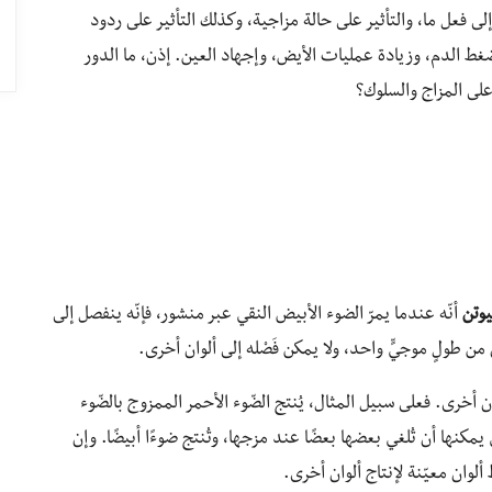
إلى فعل ما، والتأثير على حالة مزاجية، وكذلك التأثير على ردود
ضغط الدم، وزيادة عمليات الأيض، وإجهاد العين. إذن، ما الدور
ر على المزاج والسلوك؟
يوتن
أنّه عندما يمرّ الضوء الأبيض النقي عبر منشور، فإنّه ينفصل إلى
ن من طولٍ موجيٍّ واحد، ولا يمكن فَصْله إلى ألوان أخرى.
ن أخرى. فعلى سبيل المثال، يُنتج الضّوء الأحمر الممزوج بالضّوء
ي يمكنها أن تُلغي بعضها بعضًا عند مزجها، وتُنتج ضوءًا أبيضًا. وإن
وان معيّنة لإنتاج ألوان أخرى.