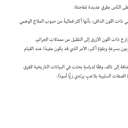
 على النّاس بطرقٍ عديدة مُفاجئة:
ت اللون الدافئ، بأنّها أكثر فعاليةً من حبوب العلاج الوهمي
ارع ذات اللون الأزرق إلى التقليل من معدلاتِ الجرائم.
 بسرعةٍ وبقوّةٍ أكبر، الأمر الذي قد يكون مفيدًا عند القيام
افة إلى ذلك، وفقًا لدراسةٍ بحثت في البيانات التاريخية للفِرَق
الصفات السلبية بلاعبٍ يرتدي زيًِّا أسودًا.