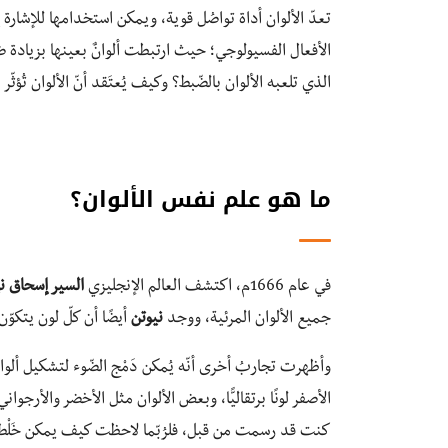
تعدّ الألوان أداة تواصُل قوية، ويمكن استخدامها للإشارة 
الأفعال الفسيولوجي؛ حيث ارتبطت ألوانٌ بعينها بزيادة 
الذي تلعبه الألوان بالضّبط؟ وكيف يُعتَقد أنّ الألوان تُؤثّ
ما هو علم نفس الألوان؟
في عام 1666م، اكتشف العالم الإنجليزي
السير إسحاق ن
جميع الألوان المرئية، ووجد
نيوتن
أيضًا أن كلّ لون يتكوّ
وأظهرت تجاربُ أخرى أنّه يُمكن دَمْج الضّوء لتشكيل ألوا
الأصفر لونًا برتقاليًّا، وبعض الألوان مثل الأخضر والأرجوان
كنت قد رسمت من قبل، فلرُبّما لاحظت كيف يمكن خَلْط أل