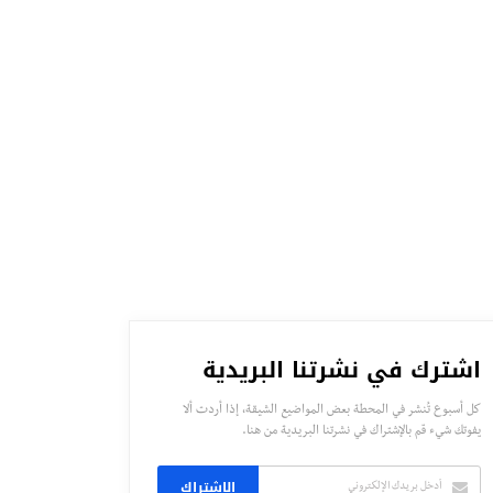
اشترك في نشرتنا البريدية
كل أسبوع تُنشر في المحطة بعض المواضيع الشيقة، إذا أردت ألا
يفوتك شيء قم بالإشتراك في نشرتنا البريدية من هنا.
الاشتراك