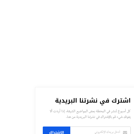
اشترك في نشرتنا البريدية
كل أسبوع تُنشر في المحطة بعض المواضيع الشيقة، إذا أردت ألا
يفوتك شيء قم بالإشتراك في نشرتنا البريدية من هنا.
الاشتراك