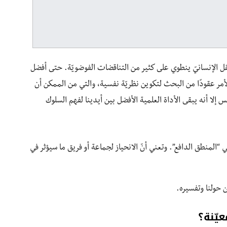
قل الإنسانيّ ينطوي على كثير من التناقضات الفوضويّة. حتى أفضل
مر عقودًا من البحث لتكوين نظريّة نفسية، والتي من الممكن أن
 إلا أنه يبقى الأداة العلمية الأفضل بين أيدينا لفهم السلوك
 “المنطق الدافع”. وتعني أنّ الانحياز لجماعة أو فريق ما سيؤثر في
ن حولنا وتفسيره.
عيّنة؟