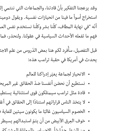
استخراج أسوأ ما فينا من انحيازات نفسية. ويقول دوم
أنّه “في نهاية المطاف، كلّنا بشر وكلّنا نستخدم نفس ال
فهمِ ما تفعله الأحداث السياسية في عقولنا. ولنحذر، فما
قبل التفصيل، سأُفرد لكم هنا بعض الدّروس من علم الاجت
يحدث في أمريكا في حقبة ترامب هذه:
الانحياز لجماعة يغيّر إدراكنا للعالم
نستطيع أن نحصّن أنفسنا ضدّ الحقائق غير المريح
قادة مثل ترامب سيمتلكون قوى استثنائية يستطيعو
لا يتخذ الناس قراراتهم استنادًا إلى الحقائق في أغ
الخصوم السياسيون غالبًا ما يكونون سيئين للغاية 
خوف العِرق الأبيض من أن يتمّ استبدالهم يسيطر 
من السّهل جدًّا شلّ الإحساس بالمعاناة المشتركة