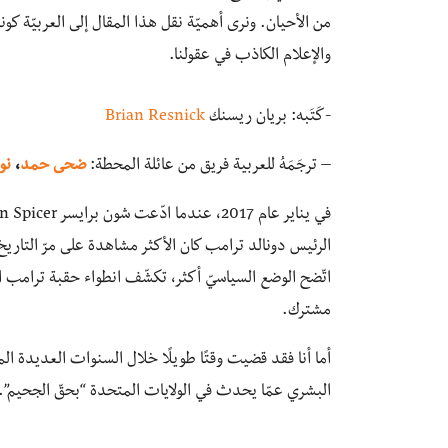
من الأحيان. ونرى أهميّة نقل هذا المقال إلى العربيّة كو
والإعلام الكاذب في عقولنا.
-كَتَبه: بريان ريسنك
Brian Resnick
– ترجَمَهُ للعربية فريق من عائلة المحطة:
ضحى حمد
،
نو
الرئيس دونالد ترامب كان الأكثر مشاهدة على مرّ التاري
اتّضح الوضع السياسيّ أكثر، تكشّف انطواء حقبة ترامب ا
مشترك.
أما أنا فقد قضيت وقتًا طويلًا خلال السنوات العديدة الم
البشري عمّا يحدث في الولايات المتحدة “بحقّ الجحيم”.. 