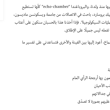
وقد يزعجنا التفكير بأنّ قادتنا، والجماعات التي ننتمي إليها منذ ولدنا، والبروباغندا “echo-chamber” كلّها تستطيع
ينيك بروسارد، باحث في الاتصالات من جامعة ويسكونسن ماديسون،
عمليّات السيكولوجية”. فإذا أخذنا هذا بالحسبان سنكون على أعتاب
 تفعله ليس جميلًا على الإطلاق.
ماع، أعود إليها بين الفينة والأخرى فتساعدني على تفسير ما
ة
ن بها أرجحة الرأي العام
لب الأحيان
في جدالاتهم
عليهم بصورة لا تصدّق