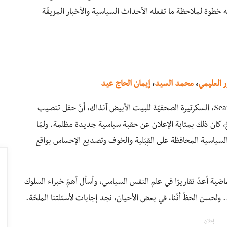
نه خطوة لملاحظة ما تفعله الأحداث السياسية والأخبار المزيفّة
ر العليمي
،
محمد السيد
،
إيمان الحاج عيد
في يناير عام 2017، عندما ادّعت شون برايسر Sean Spicer، السكرتيرة الصحفيّة للبيت الأبيض آنذاك، أنّ حفل تنصيب
خ، كان ذلك بمثابة الإعلان عن حقبة سياسية جديدة مظلمة. ولمّا
لسياسية المحافظة على القِبَلية والخوف وتصديع الإحساس بواقع
اضية أعدّ تقاريرًا في علم النفس السياسي، وأسأل أهمّ خبراء السلوك
ولحسن الحظّ أنّنا، في بعض الأحيان، نجد إجابات لأسئلتنا الملحّة.
إعلان