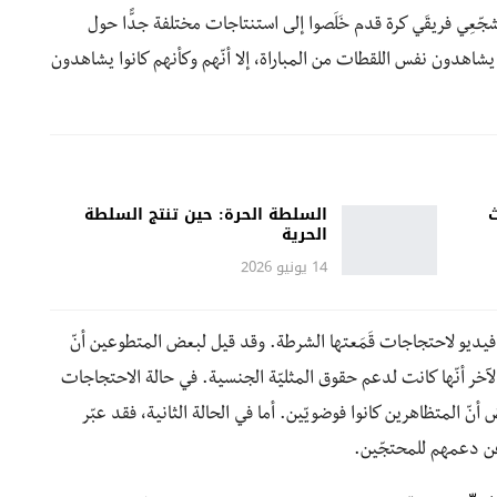
عِي فريقَي كرة قدم خَلَصوا إلى استنتاجات مختلفة جدًّا حول
انوا يشاهدون نفس اللقطات من المباراة، إلا أنّهم وكأنهم كانوا يشاهدون
ث
السلطة الحرة: حين تنتج السلطة
الحرية
14 يونيو 2026
يديو لاحتجاجات قَمَعتها الشرطة. وقد قيل لبعض المتطوعين أنّ
خر أنّها كانت لدعم حقوق المثليّة الجنسية. في حالة الاحتجاجات
ّ المتظاهرين كانوا فوضويّين. أما في الحالة الثانية، فقد عبّر
عن دعمهم للمحتجّين.