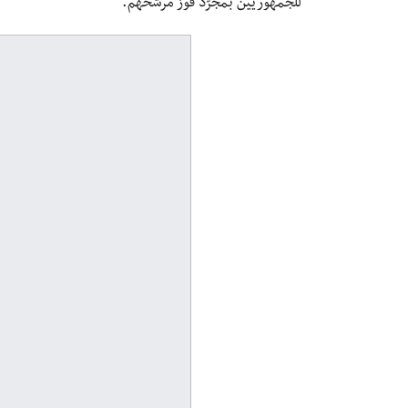
للجمهوريين بمجرّد فوز مرشحهم.