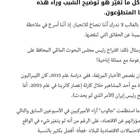
 ما تغيّر هو توضيح السّبب وراء هذه
 المتطوّعون.
غالب لا ندرك أنّنا ننصاع للانحياز. إذ أنّنا أسرع في ملاحظة
مينا عن الحقائق التي تَنقضها.
 ومثال ذلك: اقتراح رئيس مجلس البحوث العائلي المحافظ على
ومة مع ممثلة إباحية!
ولعلّ كوننا جزءًا من فريق يجعلنا أكثر عرضة لتذكّر والإيمان بقصص الأخبار المزيّفة. ففي دراسة عام 2013، كان الليبراليون
يتذكرون (خطأً) أنّ الرئيس جورج دبليو بوش كان في إجازة مع أحد المشاهير خلال كارثة إعصار كاترينا في عام 2005. أمّا
فح رئيس إيران (الأمر الذي لم يحدث).
ندما استطلعت “جالوب” آراء الأميركيين في الأسبوعين السابق والتالي
وّراتهم عن الاقتصاد، على الرغم من أنه لم يتغيّر شيء في الواقع
احتمالات الاقتصادية للبلاد -فجأة- أفضل بكثير بالنسبة