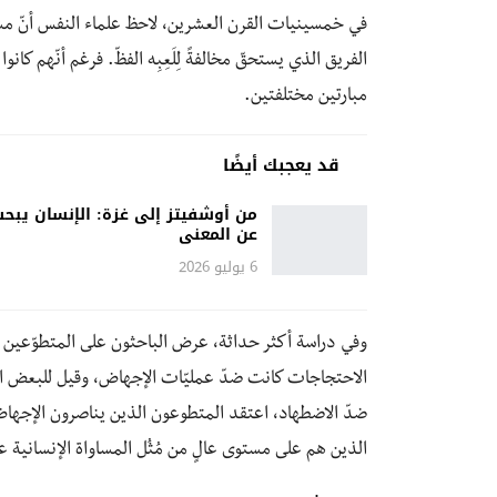
في خمسينيات القرن العشرين، لاحظ علماء النفس أنّ مشجّ
الفريق الذي يستحقّ مخالفةً لِلَعِبِه الفظّ. فرغم أنّهم ك
مبارتين مختلفتين.
قد يعجبك أيضًا
من أوشفيتز إلى غزة: الإنسان يبح
عن المعنى
6 يوليو 2026
وفي دراسة أكثر حداثة، عرض الباحثون على المتطوّعين ف
الاحتجاجات كانت ضدّ عمليّات الإجهاض، وقيل للبعض الآ
ضدّ الاضطهاد، اعتقد المتطوعون الذين يناصرون الإجهاض أن
الذين هم على مستوى عالٍ من مُثُل المساواة الإنسانية 