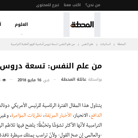
من نحن؟
اكتب معنا
تبرع للمحتوى
العلوم
آ
المحطة
انسانيات
علم النفس
من علم النفس: تسعة دروس أساسية لفهم الحقبة الترامبية
من علم النفس: تسعة دروس أ
بواسطة
عائلة المحطة
في
16 مايو 2018
428
يتناول هذا المقال الفترة الرئاسية للرئيس الأمريكي دونا
الدافع
، الانحياز،
الأخبار المزيّفة
،
نظريّات المؤامرة
، وغير
الترامبية لأنّها الأكثر تشوّشًا وتخبُّطًا؛ يتّضح فيها تلاط
-والعالمي إن صحّ القول- ولأنّ ترامب يمتلك سيطرة نافذة