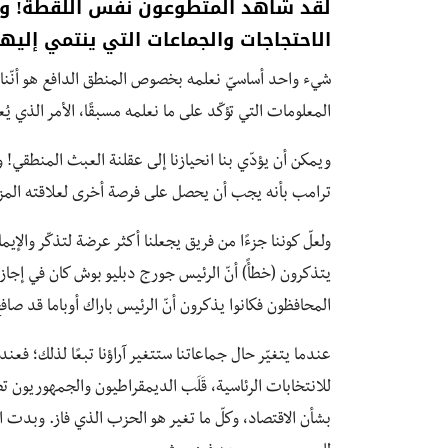
لقد شاهد المتطوعون نفس اللقطة! وكلّ
الاحتجاجات والجماعات التي ينتمي إليها
شيء واحد أساسيّ نعلمه بخصوص المنطق الدافع هو أنّنا بال
المعلومات التي تؤكّد على ما نعلمه مسبقًا، الأمر الذي يُع
ويمكن أن يؤدّي بنا انحيازنا إلى عقلنة العبث المنطقي!
ترامب بأنه يجب أن يحصل على فرصة أخرى لعلاقته المزع
المحافظون فكانوا يذكرون أنّ الرئيس باراك أوباما قد صا
عندما يتغيّر حال جماعاتنا ستتغير آراؤنا تبعًا لذلك؛ فع
للانتخابات الرئاسية، قَلَب الديمقراطيون والجمهوريون تص
بشأن الاقتصاد، وكلّ ما تغير هو الحزب الذي فاز. وبدت ال