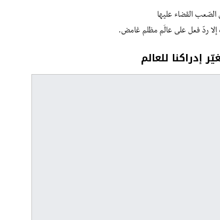
 الصّعب القضاء عليها
 إلا ردّ فعل على عالَم مظلم غامض.