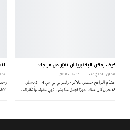
كيف يمكن للبكتيريا أن تغيّر من مزاجك!
النش
ايمان الحاج عيد
15 مايو 2018
مقدّم البرامج جيمس غالاكر - راديو بي بي سي 4، 24 نيسان
وجد ب
2018إنْ كان هناك أمورًا تجعل منّا بشرًا، فهي عقولنا وأفكارنا…
الاخت