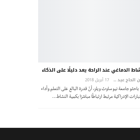
اط الدماغي عند الراحة يعد دليلًا على الذكاء
ايمان الحاج عيد
17 أبريل 2018
احثو جامعة نيو ساوث ويلز، أنّ قدرة البالغ على التعلم وأداء
بارات الإدراكية مرتبط ارتباطًا مباشرًا بكمية النشاط…