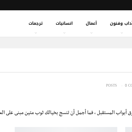
داب وفنون
أعمال
انسانيات
ترجمات
0 C
ق أبواب المستقبل ، فما أجمل أن تنسج بخيالك ثوب متين مبنى على العلم