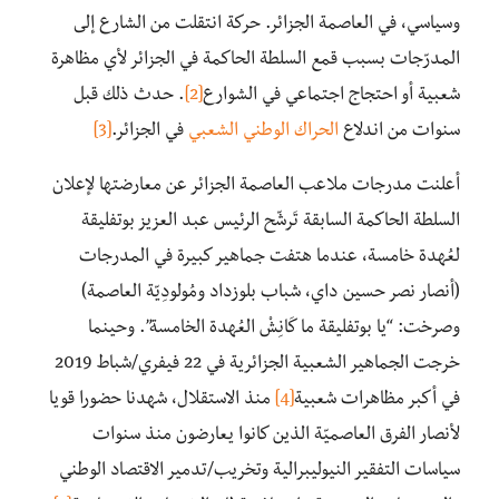
وسياسي، في العاصمة الجزائر. حركة انتقلت من الشارع إلى
المدرّجات بسبب قمع السلطة الحاكمة في الجزائر لأي مظاهرة
شعبية أو احتجاج اجتماعي في الشوارع
[2]
. حدث ذلك قبل
سنوات من اندلاع
الحراك الوطني الشعبي
في الجزائر.
[3]
أعلنت مدرجات ملاعب العاصمة الجزائر عن معارضتها لإعلان
السلطة الحاكمة السابقة تَرشّح الرئيس عبد العزيز بوتفليقة
لعُهدة خامسة، عندما هتفت جماهير كبيرة في المدرجات
(أنصار نصر حسين داي، شباب بلوزداد ومُولودِيّة العاصمة)
وصرخت: “يا بوتفليقة ما كَانِشْ العُهدة الخامسة”. وحينما
خرجت الجماهير الشعبية الجزائرية في 22 فيفري/شباط 2019
في أكبر مظاهرات شعبية
[4]
منذ الاستقلال، شهدنا حضورا قويا
لأنصار الفرق العاصميّة الذين كانوا يعارضون منذ سنوات
سياسات التفقير النيوليبرالية وتخريب/تدمير الاقتصاد الوطني