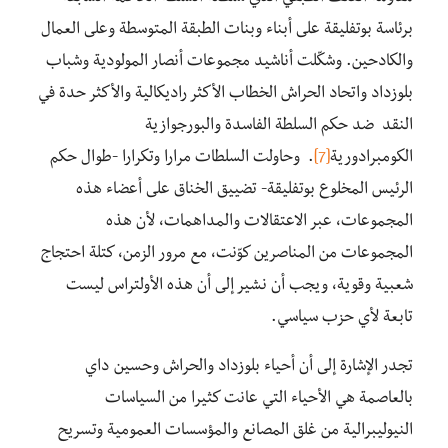
برئاسة بوتفليقة على أبناء وبنات الطبقة المتوسطة وعلى العمال
والكادحين. وشكّلت أناشيد مجموعات أنصار المولودية وشباب
بلوزداد واتحاد الحراش الخطاب الأكثر راديكالية والأكثر حدة في
النقد ضد حكم السلطة الفاسدة والبورجوازية
الكومبرادورية
[7]
. وحاولت السلطات مرارا وتكرارا -طوال حكم
الرئيس المخلوع بوتفليقة- تضييق الخناق على أعضاء هذه
المجموعات، عبر الاعتقالات والمداهمات، لأن هذه
المجموعات من المناصرين كوّنت، مع مرور الزمن، كتلة احتجاج
شعبية وقوية، ويجب أن نشير إلى أن هذه الأولتراس ليست
تابعة لأي حزب سياسي.
تجدر الإشارة إلى أن أحياء بلوزداد والحراش وحسين داي
بالعاصمة هي الأحياء التي عانت كثيرا من السياسات
النيوليبرالية من غلق المصانع والمؤسسات العمومية وتسريح