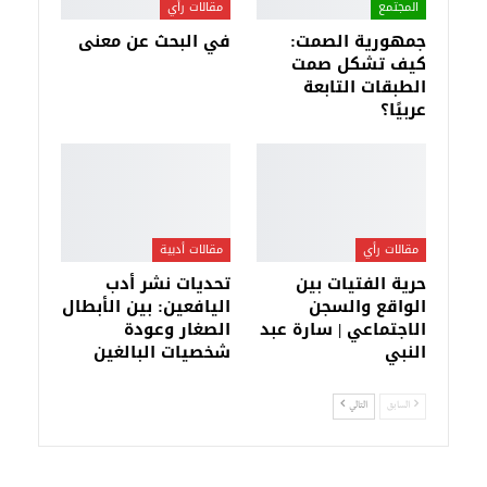
المجتمع
مقالات رأي
جمهورية الصمت:
في البحث عن معنى
كيف تشكل صمت
الطبقات التابعة
عربيًا؟
مقالات رأي
مقالات أدبية
حرية الفتيات بين
تحديات نشر أدب
الواقع والسجن
اليافعين: بين الأبطال
الاجتماعي | سارة عبد
الصغار وعودة
النبي
شخصيات البالغين
السابق
التالي