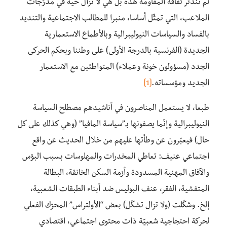
لم تندثر ثقافة المقاومة هذه بل هي لا تزال حية في مدرّجات
الملاعب، التي تمثّل أساسا، منبرا للمطالب الاجتماعية والتنديد
بالفساد والسياسات النيوليبرالية وبالأطماع الاستعمارية
الجديدة (الفرنسية بالدرجة الأولى) على وطننا وبحكم الحركى
الجدد (مسؤولون خونة وعملاء) المتواطئين مع الاستعمار
الجديد ومؤسساته.
[1]
طبعا، لا يستعمل المناصرون في أناشيدهم مصطلح السياسة
النيوليبرالية وإنّما يصفونها بـ”سياسة المافيا” (وهي كذلك على كل
حال) فيعبّرون عن وطأتها عليهم من خلال الحديث عن واقع
اجتماعي عنيف: تعاطي المخدرات والمهلوسات بسبب البؤس
والآفاق المهنية المسدودة وأزمة السكن الخانقة، البطالة
المتفشية، الفقر، عنف البوليس ضد أبناء الطبقات الشعبية،
إلخ. وشكّلت (ولا تزال تشكّل) بعض “الأولتراس” المحرّك الفعلي
لحركة احتجاجية شعبيّة ذات محتوى اجتماعي، اقتصادي