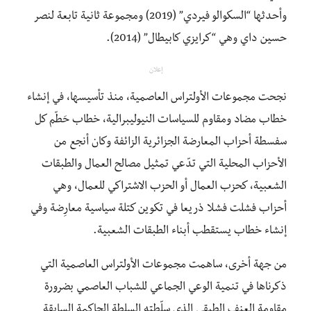
وأحدثها “السكوالو فيردي” (2019) ومجموعة ثانية تابعة لنصر
حسين داي وهي “كرايزي كابيطال” (2014).
إعلان
نجحت مجموعات الأولتراس العاصمية، منذ تأسيسها، في إنشاء
خطاب مضاد ومقاوم للسياسات النيوليبرالية، خطاب حَطّم كل
سفسطة أحزاب المعارضة الجزائرية الزائفة وكان أنجع من
الأحزاب المحلية التي تدّعي تمثيل مصالح العمال والطبقات
الشعبية، كحزب العمال أو الحزب الاشتراكي للعمال، وهي
أحزاب فشلت فشلا ذريعا في تكوين كتلة سياسية معارِضة وفي
إنشاء خطاب يستقطب أبناء الطبقات الشعبية.
من جهة أخرى، ساهمت مجموعات الأولتراس العاصمية التي
ذكرناها في تنمية الوعي الجماعي للشباب العاصمي بضرورة
مقاومة العنف الطبقي الذي سلّطته السلطة الحاكمة السابقة