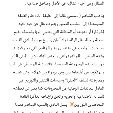
العمّال وهي أحياء عمّالية في الأصل ومناطق صناعية.
يذهب المُناصر (المنتمي غالبا إلى الطبقة الكادحة والطبقة
المتوسطة) إلى الملعب للتعبير وبصوت عالٍ عن حبه لحَيّه
(حُومْتُو) أو مدينته أو المنطقة التي ينتمي إليها وتمسكه بقيم
معينة ونبيلة مثل الوفاء تجاه ألوان وتاريخ ورمزية نادي القلب.
مدرجات الملعب هي متنفس ومنبر المُناصر التي يعبر فيها عن
رفضه الطبقي الظلم الاجتماعي والعنف الاقتصادي الطبقي الذي
تمارسه ضده المجموعة السياسية الاقتصادية المسيطرة في بلدنا
والمتكونة من أوليغارشيين ومن برجوازيين عملاء، وعن غضبه
ومعارضته لسلطة “الحقرة” وسياسات التفقير والتوزيع غير
العادل للعائدات الوطنية من المحروقات كما يعبر عن تعطشه
للعدالة الاجتماعية والحرية والحق وارتباطه بذاكرة القادة
المجاهدين الثوريين
[8]
. يمثل النادي بالنسبة للمناصر معلما