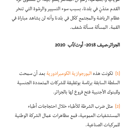
هوياتيا واجتماعيا، رغم أن المناصر يعلم جيداً أن مستوى كرة
القدم متدّنٍ في بلدنا، بسبب سوء التسيير والرشوة التي تنخر
عظام الرياضة والمجتمع ككل في بلدنا وأنه لن يشاهد مباراة في
القمة. المسألة مسألة شغف.
الجزائر،صيف 2018- أوت/آب 2020
[1]
تكونت هذه
البورجوازية الكومبرادورية
بعد أن سمحت
السلطة السابقة برئاسة بوتفليقة للشركات المتعددة الجنسية
وللبنوك الأجنبية فتح فروع لها بالجزائر.
[2]
مثل ضرب الشرطة للأطباء خلال احتجاجات أطباء
المستشفيات العمومية، قمع مظاهرات عمال الشركة الوطنية
للمركبات الصناعية.