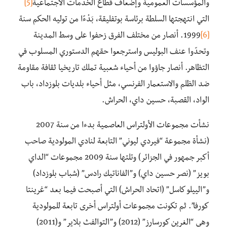
والمؤسسات العمومية وإضعاف قطاع الخدمات الاجتماعية
[5]
التي انتهجتها السلطة برئاسة بوتفليقة، بَدْءًا من توليه الحكم سنة
[6]
1999. أنصار من مختلف الفرق زحفوا على وسط المدينة
وتحدّوا عنف البوليس واسترجعوا حقهم الدستوري المسلوب في
التظاهر. أنصار جاؤوا من أحياء شعبية تملك تاريخيا ثقافة مقاومة
ضد الظلم والاستعمار الفرنسي، مثل أحياء بلديات بلوزداد، باب
الواد، القصبة، حسين داي، الحراش.
نشأت مجموعات الأولتراس العاصمية بدءا من سنة 2007
(نشأة مجموعة “فيردي ليوني” التابعة لنادي المولودية صاحب
أكبر جمهور في الجزائر) وتلتها سنة 2009 مجموعات “الداي
بويز” (نصر حسين داي) و”الفاناتيك رادس” (شباب بلوزداد)
و”الييلو كاسل” (اتحاد الحراش) التي أصبحت فيما بعد “غرينتا
كورفا”. ثم تكونت مجموعات أولتراس أخرى تابعة للمولودية
وهي “الغرين كورسارز” (2012) و”التوالفث بلاير” و(2011)