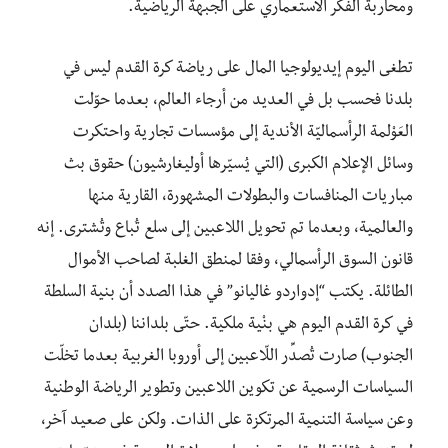
ومحاربة الفكر الاستعماري على الجبهة الرياضية.
تطغى اليوم إيديولوجيا المال على رياضة كرة القدم ليس في
بلدنا فحسب بل في العديد من أرجاء العالم، بعدما حوّلت
العَوْلمة الرأسماليّة الأندية إلى مؤسسات تجارية واحتكرت
وسائل الإعلام الكبرى (التي يُسيّرها أوليغارشيون) حقوق بث
مباريات المنافسات والبطولات المشهورة، القارية منها
والعالمية، وبعدما تم تحويل اللاعبين إلى سلع تُباع وتُشترى. إنه
قانون السوق الرأسمالي، وفقا لمنطق الغلبة لصاحب الأموال
الطائلة. يكتب “إدواردو غاليانو” في هذا الصدد أن بنية السلطة
في كرة القدم اليوم هي بنْية ملكية. حتّى بلداننا (بلدان
الجنوب) صارت تُصدِّر اللّاعبين إلى أوروبا الغربية بعدما تخلّت
السياسات الرسمية عن تكوين اللاعبين وتطوير الرياضة الوطنية
وعن سياسة التنمية المرتكزة على الذات. ولكن على صعيد آخر،