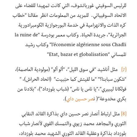
للرئيس السوفيتي غورباتشوف، التي كانت تمهيدا للقضاء على
الاتحاد السوفيياتي. للمزيد من المعلومات انظر مقالنا “خطاب
كره الذات والانهزامية في خدمة البورجوازية الكومبرادورية
الجزائرية”، جريدة الحياة. وكتاب معمر بودرسة “la ruine de
l’économie algérienne sous Chadli” وكتاب رشيد
تلمساني “Etat, bazar et globalisation”
[7]
مثل أناشيد “في سوق الليل”، “ألو ألو” (مولودية العاصمة)،
“شكون سبابنا؟” “ما لقيتش كما حبّبيت” (اتحاد الحراش)، ”
فولكانا ليبيري”،”يا ناس يا ناس” (شباب بلوزداد”)، “بلادنا من
بكري مخدوعة”( ن
صر حسين داي
).
[8]
مثل ارتباط أنصار نصر حسين داي بذاكرة القائد النقابي
الثوري والمجاهد محمد زيوي والتمسك القوي لأنصار شباب
بلوزداد بذاكرة وعقلية القائد الثوري الشهيد محمد بلوزداد،