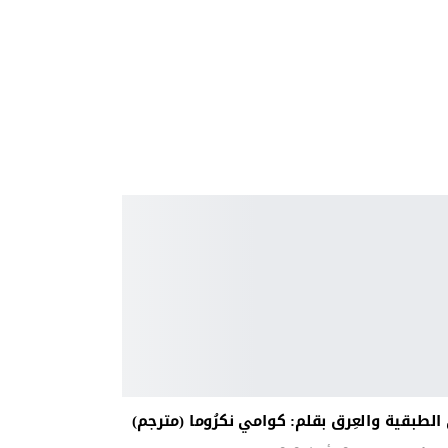
لطبقية والعِرق بقلم: كوامي نكرُوما (مترجم)