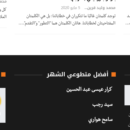
محمد وليد قرين
5 مايو 2020
كل و
د
توجد كلمتان غالبًا ما تتكرران في خطاباتنا: بل هي الكلمتان
العلا
ب…
المفتاحيتان لخطاباتنا. هاتان الكلمتان هما "التطور" و"التقدم".…
أفضل متطوعي الشهر
كرار عيسى عبد الحسين
سيد رجب
سامح هواري