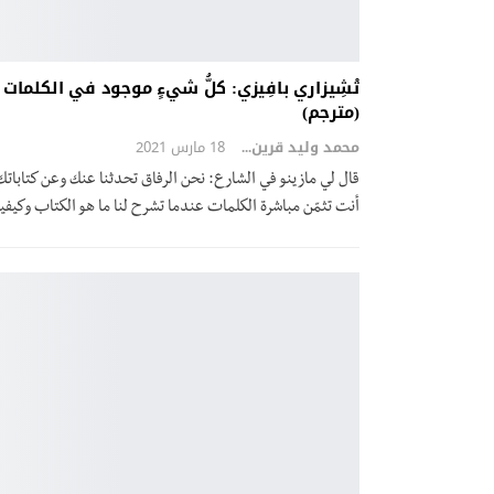
تْشِيزاري بافِيزي: كلُّ شيءٍ موجود في الكلمات
(مترجم)
محمد وليد قرين
18 مارس 2021
قال لي مازينو في الشارع: نحن الرفاق تحدثنا عنك وعن كتاباتك
أنت تثمّن مباشرة الكلمات عندما تشرح لنا ما هو الكتاب وكيف