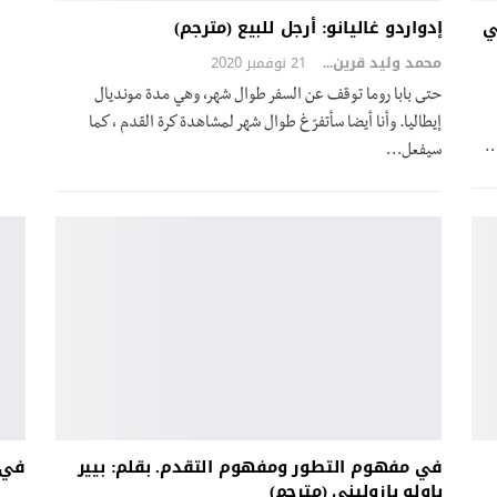
ي
إدواردو غاليانو: أرجل للبيع (مترجم)
محمد وليد قرين
21 نوفمبر 2020
حتى بابا روما توقف عن السفر طوال شهر، وهي مدة مونديال
إيطاليا. وأنا أيضا سأتفرّغ طوال شهر لمشاهدة كرة القدم ، كما
…
سيفعل…
في مفهوم التطور ومفهوم التقدم. بقلم: بيير
في ا
باولو بازوليني (مترجم)