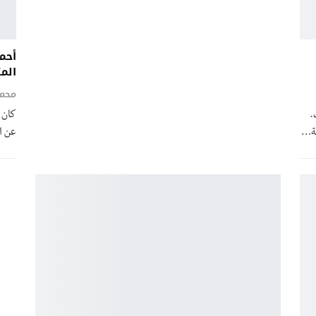
أحم
المت
.
كان م
ية…
عن ا