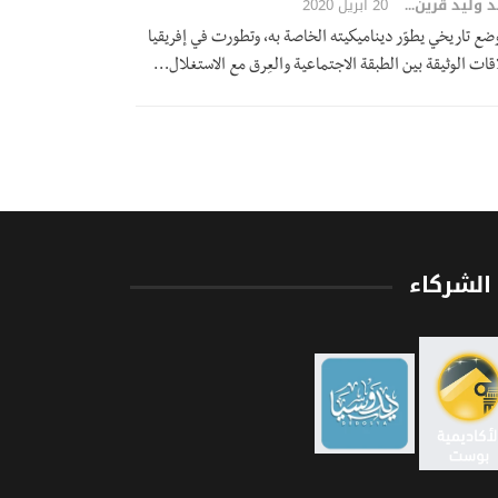
محمد وليد قرين
20 أبريل 2020
ضع تاريخي يطوّر ديناميكيته الخاصة به، وتطورت في إفريقيا
قات الوثيقة بين الطبقة الاجتماعية والعِرق مع الاستغلال…
الشركاء