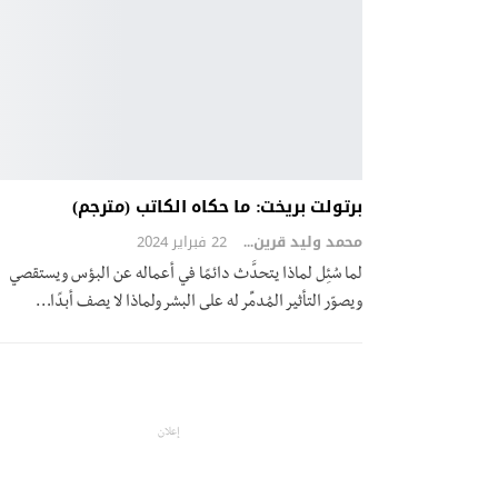
برتولت بريخت: ما حكاه الكاتب (مترجم)
محمد وليد قرين
22 فبراير 2024
لما سُئِل لماذا يتحدَّث دائمًا في أعماله عن البؤس ويستقصي
ويصوّر التأثير المُدمِّر له على البشر ولماذا لا يصف أبدًا
…
إعلان