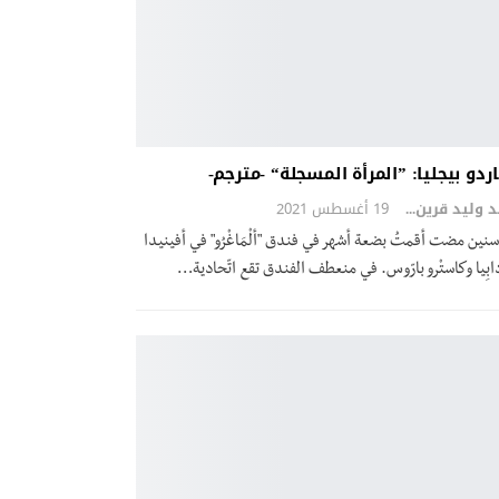
ردو بيجليا: ”المرأة المسجلة“ -مترجم-
محمد وليد قرين
19 أغسطس 2021
نين مضت أقمتُ بضعة أشهر في فندق "ألْمَاغْرُو" في أفينيدا
دابِيا وكاستْرو بارّوس. في منعطف الفندق تقع اتّحادية…