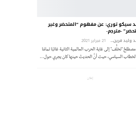
د سيكو توري: عن مفهوم “المتحضر وغير
حضر” -مترجم-
محمد وليد قرين
21 فبراير 2021
صطلحُ "تخلُّف" إلى غاية الحرب العالمية الثانية غائبًا تمامًا
لخطاب السياسي، حيث أنَّ الحديثَ حينها كان يجري حول…
إعلان