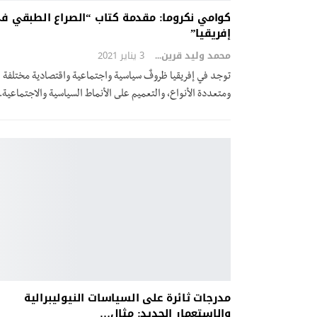
كوامي نكروما: مقدمة كتاب “الصراع الطبقي ف
إفريقيا”
محمد وليد قرين
3 يناير 2021
توجد في إفريقيا ظروفٌ سياسية واجتماعية واقتصادية مختلفة
ومتعددة الأنواع، والتعميم على الأنماط السياسية والاجتماعية
مدرجات ثائرة على السياسات النيوليبرالية
والاستعمار الجديد: مثال…