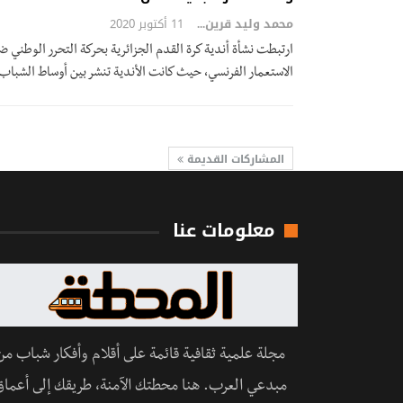
محمد وليد قرين
11 أكتوبر 2020
ارتبطت نشأة أندية كرة القدم الجزائرية بحركة التحرر الوطني ض
الاستعمار الفرنسي، حيث كانت الأندية تنشر بين أوساط الشبا
المشاركات القديمة
معلومات عنا
مجلة علمية ثقافية قائمة على أقلام وأفكار شباب من
مبدعي العرب. هنا محطتك الآمنة، طريقك إلى أعماق