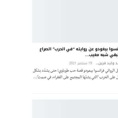
نسوا بيغودو عن روايته “في الحرب” الصراع
بقي شبه مغيب…
محمد وليد قرين
19 سبتمبر 2021
َّل الروائي فرانسوا بيغودو قصة حب طوباوي؛ حتى يشدّد بشكل
 على الحرب "التي يشنّها المجتمع على الفقراء، في صمت"...