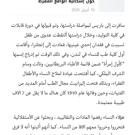
حول إشكالية الواقع المفرط
16 أبريل 2026
سافرت إلى باريس لمواصلة دراستها، وتم قبولها في دورة قابلات
في كلية التوليد، وخلال دراستها ألتقطت عدوى من طفل
تسببت في فقدان إحدي عينيها، فعادت إلى إنجلترا، وأقامت
أول كلية طب للنساء في لندن، وفي ذلك الوقت تم إدراج إسمها
“كأول إمرأة” ضمن قائمة الأطباء البريطانيين، ونالت وسام
الشرف الملكي، كما أفتتحت عيادة لعلاج النساء والأطفال
الفقراء، وبذلك فتحت إليزابيث مجال الطب أمام العديد من
الفتيات، وحين وفاتها عام 1910 كان هناك ما لا يقل عن 7 الاف
طبيبة معتمدة.
هؤلاء النساء رفضوا العادات والتقالييد ، وبحثوا عن الأستقلالية
فتحرروا وحرروا معهم الافا من النساء. كما أنهم أثبتوا أنه لا فرق