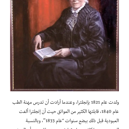
ولدت عام 1821 بإنجلترا، وعندما أرادت أن تدرس مهنة الطب
عام 1840، قابلتها الكثير من العوائق حيت أن إنجلترا ألغت
العبودية قبل ذلك ببضع سنوات “عام 1833″، وبالنسبة