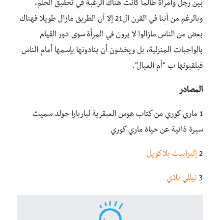
بين رجلُ وامرأة طالما كانت هناك الرغبة في تحقيق الحلم،
وبالرغم من أننا في القرن ال21 إلا أن الطريق مازال طويلا فهناك
بعض من الناس مازالوا لا يرون في المرأة سوى دور القيام
بالواجبات المنزلية، بل ويخشون أن ينادونها بإسمها أمام الناس
فيلقبونها ب “أم العيال”.
المصادر
1 ماري كوري من كتاب هوس العبقرية لباربارا جولد سميث
سيرة ذاتية عن حياة ماري كوري
2
إليزابيث بلاكويل
3
نيللي بلاي