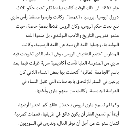
عام 1867، في ذلك الوقت كانت بولندا تقع تحت حكم ثلاث
دوول “روسيا ،بروسيا ، النمسا”، وكانت وارسوا مسقط رأس ماري
تقع تحت حكم الروس، وكان الروس غلاظاً بصفةٍ خاصة، حيث
منعوا تدريس التاريخ والأدب البولندي، بل منعوا اللغة
البولندية، وجعلوا اللغة الروسية هي اللغة الرسمية، وكانت
المدارس تخضع للتفتيش الروسي، وفي العام الذي تخرجت فيه
ماري من المدرسة العليا تأست أكاديمية سرية عُرفت فيما بعد
باسم “الجامعة الطائرة” ألتحقت بها بعض النساء اللاتي كان
يرغبن في السفر للإلتحاق بالجامعات التي تقبل النساء في
الدراسة الجامعية، وكانت من بينهم ماري وأختها.
وكما لم تسمح ماري للروس باحتلال عقلها كما احتلوا أرضها،
أيضاً لم تسمح للفقر أن يكون عائق في طريقها، فعملت كمربية
لثمان سنوات من أجل أن توفر المال، وتدرس في السوربون.