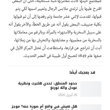
للمجتمع حينها كانت مغامرتها شبه مستحيلة، حتى أن البعض
اقترح عليها بأن ترتدي ملابس الرجال وتغيير اسمها لكي يتم
قبولها، تقدمت لإثني عشر جامعة وتم رفضها إلى أن تم قبولها
بكلية جنييف، البعض يقول أنه عن طريق الخطأ، والأخر يقول أنه
على سبيل السخرية والأستهزاء بالمرأة، وبالرغم من معاملاتها
بالسخرية من معلميها، و مضايقتها، والتحرش بها من زملائها،
أبت أن تتراجع عن قرارها، واستطاعت أن تحتل المركز الأول في
صفها عام 1849 لتصبح أول طبيبة في العصر الحديث.
قد يعجبك أيضًا
حدود المنطق: تحدي هلبرت ونظرية
غودل وآلة تورنغ
20 أبريل 2026
هل نعيش في واقع أم صورة عنه؟ موجز