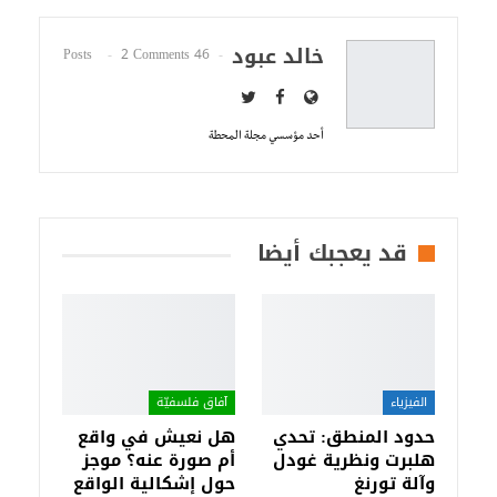
خالد عبود
2 Comments
46 Posts
أحد مؤسسي مجلة المحطة
قد يعجبك أيضا
الفيزياء
آفاق فلسفيّة‎
حدود المنطق: تحدي
هل نعيش في واقع
هلبرت ونظرية غودل
أم صورة عنه؟ موجز
وآلة تورنغ
حول إشكالية الواقع