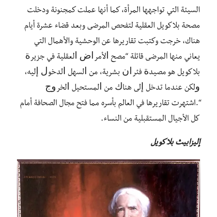
السيئة التي تواجهها المرأة، كما أنها عملت كمجنونة ودخلت
مصحة بلاكويل العقلية لتفحص المرضى وبعد قضاء عشرة أيام
هناك، خرجت وكتبت تقاريرها عن الوحشية والأهمال التي
يعاني منها المرضى قائلة “ﻣﺼﺢ ﺍﻷﻣﺮﺍﺽ ﺍﻟﻌﻘﻠﻴﺔ ﻓﻲ ﺟﺰﻳﺮﺓ
ﺑﻼﻛﻮﻳﻞ ﻫﻮ ﻣﺼﻴﺪﺓ ﻓﺌﺮﺍﻥ ﺑﺸﺮﻳﺔ، ﻣﻦ ﺍﻟﺴﻬﻞ ﺍﻟﺪﺧﻮﻝ ﺇﻟﻴﻪ،
ﻭﻟﻜﻦ ﻋﻨﺪﻣﺎ ﺗﺪﺧﻞ ﺇﻟﻰ ﻫﻨﺎﻙ ﻣﻦ ﺍﻟﻤﺴﺘﺤﻴﻞ ﺍﻟﺨﺮﻭﺝ
“.اشتهرت تقاريرها في العالم بأسره مما فتح مجال الصحافة أمام
كل الأجيال المستقبلية من النساء.
إليزابيث بلاكويل