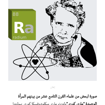
إعلان
صورة لبعض من علماء القرن التاسع عشر من بينهم المرأة
الوحيدة “ماري كوري”
ولدت ماري سكلودوفسكا كوري ببولندا