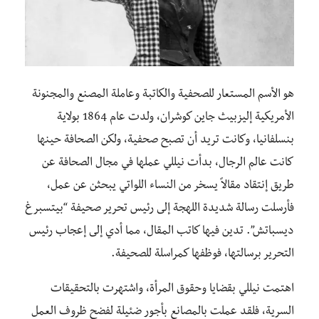
هو الأسم المستعار للصحفية والكاتبة وعاملة المصنع والمجنونة
الأمريكية إليزبيث جاين كوشران، ولدت عام 1864 بولاية
بنسلفانيا، وكانت تريد أن تصبح صحفية، ولكن الصحافة حينها
كانت عالم الرجال، بدأت نيللي عملها في مجال الصحافة عن
طريق إنتقاد مقالاً يسخر من النساء اللواتي يبحثن عن عمل،
فأرسلت رسالة شديدة اللهجة إلى رئيس تحرير صحيفة “بيتسبرغ
ديسباتش”. تدين فيها كاتب المقال، مما أدي إلى إعجاب رئيس
التحرير برسالتها، فوظفها كمراسلة للصحيفة.
اهتمت نيللي بقضايا وحقوق المرأة، واشتهرت بالتحقيقات
السرية، فلقد عملت بالمصانع بأجور ضئيلة لفضح ظروف العمل