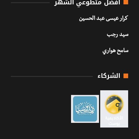
أفضل متطوعي الشهر
كرار عيسى عبد الحسين
سيد رجب
سامح هواري
الشركاء