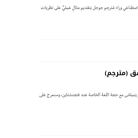
اصطناعي وراء مُترجِم جوجل بتقديم مثالٍ عمليٍّ على نظريات
َق (مترجم)
رٍ يتماشى مع حجة اللغة الخاصة عند فتجنشتاين، وسنعرج على