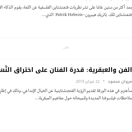
بعد أكثر من ستين عامًا على نشر نظريات فتغنشتاين الفلسفية عن اللغة، يقوم الذكاء ال
فتغنشتاين تلك. باتريك هيبرون–Patrik Hebron الذي…
إعلان
الفن والعبقرية: قدرة الفنان على اختراق النَّس
مروان محمود
22 فبراير 2019
سأعتزم في هذه الورقة تقديم الرؤية الفتجنشتاينية عن الخيال الإبداعي، وذلك في إطا
ملاحظات فيلسوفنا العديدة وتلميحاته حول مفاهيم العبقرية…