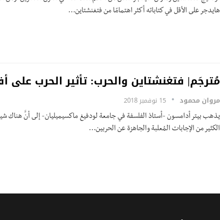
هايدجر على الأقل في كتاباته أكثر اهتمامًا من فتغنشتاين…
مُترجَم| فتغنشتاين والحرب: تأثير الحرب على أف
مروان محمود
15 نوفمبر 2018
يذهب بيتر أدامسون -أستاذ الفلسفة في جامعة لودفيغ ماكسيميليان- إلى أنَّ هناك شيئً
الكثير من الإجابات المُعلبة والجاهزة عن الحربين…