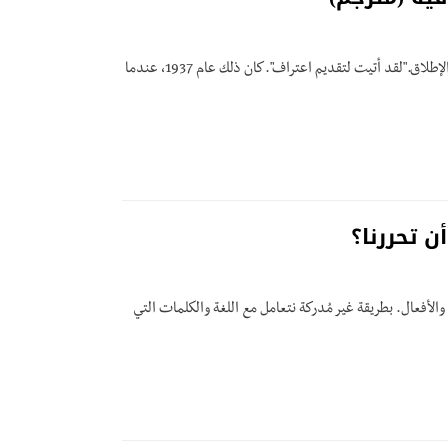
تمامًا مثل سقراط، عَرَف فتجنشتاين أنَّ الصدق مع النفس هو الفعل الأكثر فلسفيّةً على الإطلاق."لقد أتيت لتقديم اعتراف".كان ذلك عام 1937، عندما
ن تحررنا؟
والأفعال. بطريقة غير مُدركة نتعامل مع اللغة والكلمات التي