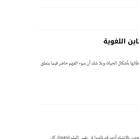
ين اللغوية
طاتها بأشكال الحياة، وبلا شك أن سوء الفهم حاضر فيما يتعلق
لودفيج فتغنشتاين ومارتن هايدجر، اثنان من أعظم الفلاسفة في القرن العشرين، ومن الجدير بالانتباه أنهم قد وُلدوا في نفس العام (1989). كان