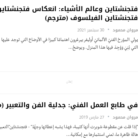
فتجنشتاين وعالم الأشياء: انعكاس فتجنشتاين
فتجنشتاين الفيلسوف (مترجم)
مروان محمود
30 سبتمبر 2021
يولي المؤرخ الفنيّ الألمانيّ أوليفر بيرغرون اهتمامًا كبيرًا في الأوضاع التي توجد علي
التي بُنِيَ وَوُجِدَ فيها هذا المنزل. ويوضحُ…
إعلان
في طابع العمل الفني: جدلية الفن والتعبير (م
مروان محمود
27 مارس 2019
"إذا قلت عن مقطوعة شوبرت أنها كئيبة، فهذا يشبه إعطائها وجهًا." - فتجنشتاين"التعبير ه
هالة ظاهرة ما، تعني استثمارها مع إمكانية…