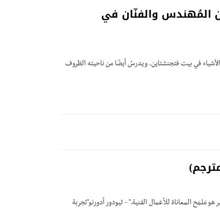
 المُهندس والفنّان في
ها الأشياء في بيت فتجنشتاين. ويدرسُ أيضًا من ناحيته الظروف
ترجم)
و مَلمَح المعاناة للأعمال الفنية." - ثيودور أدورنو"تجربة