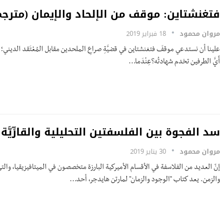
فتغنشتاين: موقف من الإلحاد والإيمان (مترجم
مروان محمود
18 فبراير 2019
علينا أن نستدعي موقفَ فتغنشتاين في قضيَّةِ صراعِ الملحدين مقابل المُعْتَقد الديني؛ لِن
أَيَّ الطرفين تخدم شهادتُه؟عِنْدَما…
سد الفجوة بين الفلسفتين التحليلية والقارِّيَّة
مروان محمود
30 يناير 2019
إنّ العديد من الفلاسفة في الأقسام الأميركية البارزة متخصصون في الميتافيزيقيا، وال
والزمن. يعد كتاب "الوجود والزمان" لمارتن هايدجر، أحد…