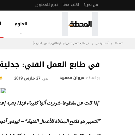
من نحن؟
اكتب معنا
تبرع للمحتوى
العلوم
آ
المحطة
آداب وفنون
في طابع العمل الفني: جدلية الفن والتعبير (مترجم)
في طابع العمل الفني: جدلية ا
بواسطة
مروان محمود
في
27 مارس 2019
“
إذا قلت عن مقطوعة شوبرت أنها كئيبة، فهذا يشبه إعطا
“التعبير هو مَلمَح المعاناة للأعمال الفنية.” – ثيودور أدور