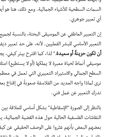
واجهت صعوبات مفاهيمية خاصة بها. تكمن قوتهم، كما 
السمات السطحية للأشياء الجمالية. ومع ذلك، هنا هو أيض
أي تعبير جوهري.
إن التعبير العاطفي عن الموسيقى البحتة، بالنسبة لجميع فل
التعبير الأساسي للبشر الفعليين. لأنه، على حد تعبير ديف
أن تكون حزينةً أو سعيدة
.” لذا، كما اقترح بيتر كيفي،
موسيقي أنماط لحياة معبرة لا يملكها (أو لا يستطيع) امتل
السطح الجمالي والاستيراد التعبيري التي تعمل في معظم 
نرى لماذا واجه العديد من الفلاسفة صعوبةً في إقناع ب
ندرك التعبير عن عمل فني.
بالنظر إلى الصورة “الإسقاطية” بشكل أساسي للعلاقة بين 
النقاشات الفلسفية الحالية حول هذه القضية الجمالية، يم
بعضهم البعض بأنهم عثروا على الوصف الحقيقي عن كيفية إ