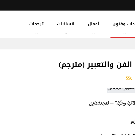
داب وفنون
أعمال
انسانيات
ترجمات
لفن والتعبير (مترجم)
556
ئها وجهًا.” – فتجنشتاين
نو