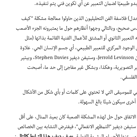
دو طبيعيًا لضمان التعبير عن أي تكوين فني يتم تنفيذه.
لجدل) فلاسفة الفن التحليليون الذين حاولوا معالجة مشكلة “كيف
حدس صحيح، وبالتالي وجهوا أنظارهم حول ما يعتبرونه الجزء الأصعب
لتعبير الثانوي أو المشتق للأعمال الفنية القائمة بذاتها (مثل
ن الوجود المركزي للتعبير الطبيعي، أي جسم الإنسان الحي. علاوة
على ذلك، فقد ركز هؤلاء الفلاسفة (مثل جيرولد ليفينسون Jerrold Levinson، وستيفن ديفيز Stephen Davies، وبيتير
 اللفظية وغير التصويرية، وهكذا، وبشكل غير مفاجئ إلى حد ما، أصبحت
الفلسفي.
طفي للموسيقى التي لا تحتوي على كلمات أو بأي شكل من الأشكال
خرى سيكون شيئًا بالغَ السهولة.
تفاق حول حل لهذه المشكلة الصعبة كان بعيدَ المنال، على أقل
 ستيفن ديفيز “التمظهر الانفعالي”، فيفترض التشابه بين الخصائص