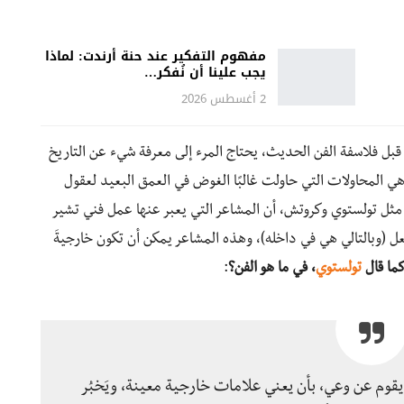
مفهوم التفكير عند حنة أرندت: لماذا
يجب علينا أن نُفكر…
2 أغسطس 2026
 قبل فلاسفة الفن الحديث، يحتاج المرء إلى معرفة شيء عن التاريخ
وهي المحاولات التي حاولت غالبًا الغوض في العمق البعيد لعقول
مثل تولستوي وكروتش، أن المشاعر التي يعبر عنها عمل فني تشير
لفعل (وبالتالي هي في داخله)، وهذه المشاعر يمكن أن تكون خارجيةَ
ما قال
تولستوي
، في ما هو الفن؟
:
 يقوم عن وعي، بأن يعني علامات خارجية معينة، ويَخبُر