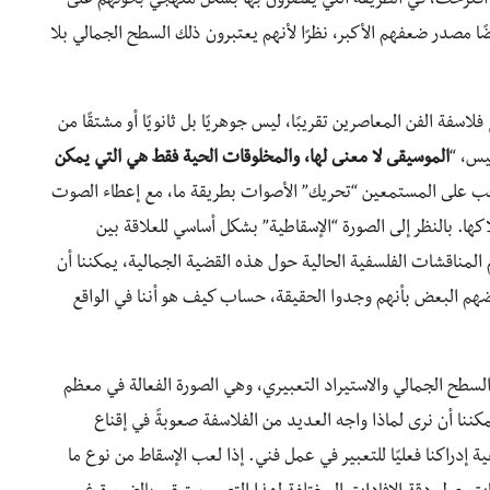
اقترحت، في الطريقة التي يقصرون بها بشكل منهجي بحوثهم على
ًا مصدر ضعفهم الأكبر، نظرًا لأنهم يعتبرون ذلك السطح الجمالي بلا
اسفة الفن المعاصرين تقريبًا، ليس جوهريًا بل ثانويًا أو مشتقًا من
يس، “
الموسيقى لا معنى لها، والمخلوقات الحية فقط هي التي يمكن
 يجب على المستمعين “تحريك” الأصوات بطريقة ما، مع إعطاء الصوت
اكها. بالنظر إلى الصورة “الإسقاطية” بشكل أساسي للعلاقة بين
المناقشات الفلسفية الحالية حول هذه القضية الجمالية، يمكننا أن
عضهم البعض بأنهم وجدوا الحقيقة، حساب كيف هو أننا في الواقع
السطح الجمالي والاستيراد التعبيري، وهي الصورة الفعالة في معظم
كننا أن نرى لماذا واجه العديد من الفلاسفة صعوبةً في إقناع
دراكنا فعليًا للتعبير في عمل فني. إذا لعب الإسقاط من نوع ما