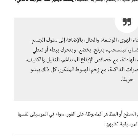
بر عنها الأجسام البشرية الفعلية.
يصف ديفيز هذا الترابط كالتالي
:
، الهوى، الوَضعة، والحال، بالإضافة إلى سلوك الجسم
كسار، فينسحب، يترنح، يخضع، ويتحرك ببطء أو تعطي
، الهادئة، مع خصائص الإيقاع المتناغم، الثقيل والكثيف،
لأصوات الداكنة، مع زخم الهبوط المتكرر، كل ذلك يبدو
حزينًا.
ى السطح أو المظاهر الملحوظة على الفور، سواء في الموسيقى نفسها
الموسيقية تشبهها.