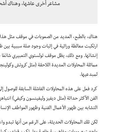
مشاعر أخرى عاشها، وهناك أشخاص
هناك، بالطبع، العديد من الصعوبات في موقف مثل هذا، ب
ارتكبت مغالطة وراثية في إثبات وجود صلة سببية بين ظهور
إنشائها. ومع ذلك، يظل موقف تولستوي التعبيري شائعًا 
مماثلة المحاولات العديدة اللاحقة (مثل كروتش وكولينجو
لمبدعيها.
كرد فعل على هذه المحاولات الفاشلة السابقة للوصول إ
الفن الأكثر حداثة (مثل ديفيز وليفينسون وكيفي) انتباه
التشابه بين ظهور الأعمال الفنية وظهور العواطف الإنسانية 
لكن تلك المحاولات الحديثة، على الرغم من أنها تبدو واعدة