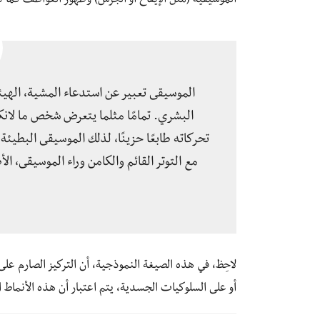
الموسيقية (مثل الإيقاع أو الجرس) وظهور العواطف كما تع
الموسيقى تعبير عن استدعاء المشية، الهيئة
البشري. تمامًا مثلما يتعرض شخص ما لان
تحركاته طابعًا حزينًا، لذلك الموسيقى البطيئة
مع التوتر القائم والكامن وراء الموسيقى، ا
لاحِظ، في هذه الصيغة النموذجية، أن التركيز الصارم عل
أو على السلوكيات الجسدية، يتم اعتبار أن هذه الأنماط 