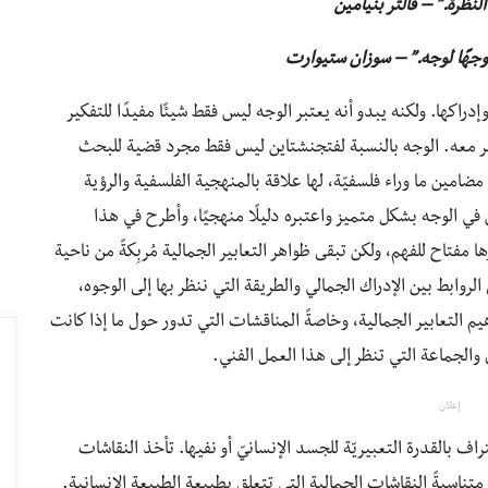
لنظرة.” – فالتر بنيامين
وجهًا لوجه.” – سوزان ستيوارت
إدراكها. ولكنه يبدو أنه يعتبر الوجه ليس فقط شيئًا مفيدًا للتفكير
فكير معه. الوجه بالنسبة لفتجنشتاين ليس فقط مجرد قضية للبحث
امين ما وراء فلسفيّة، لها علاقة بالمنهجية الفلسفية والرؤية
 في الوجه بشكل متميز واعتبره دليلًا منهجيًا، وأطرح في هذا
مفتاح للفهم، ولكن تبقى ظواهر التعابير الجمالية مُربِكةً من ناحية
الروابط بين الإدراك الجمالي والطريقة التي ننظر بها إلى الوجوه،
 التعابير الجمالية، وخاصةً المناقشات التي تدور حول ما إذا كانت
ق والجماعة التي تنظر إلى هذا العمل الفني.
إعلان
تراف بالقدرة التعبيريّة للجسد الإنسانيّ أو نفيها. تأخذ النقاشات
ة متناسيةً النقاشات الجمالية التي تتعلق بطبيعة الطبيعة الإنسانية.