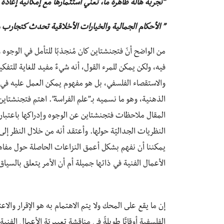
“تجربة هالة ظاهرة ما، تعني استثمارها مع إمكانية إعادة ا
” الأحكام الجمالية والخيارات الأخلاقية تحدث كتجارب 
من الواضح أنّ فتجنشتاين كان مُنجذبًا للتأمل في الوجوه و
فيه، ولكن يمكن للمرء القول، أنه شيءٌ مفيد للغاية للت
والاستقصاء الفلسفي، بل هو مفهوم يمكن العمل عليه في مض
الذهنية، وهو ما نسميه بـ”علم الفراسة”. اهتم فتجنشتاين
المقال ملاحظات فتجنشتاين عن الوجوه وإدراكها باعتبارها 
النظريات الجداليّة حولها. وأعتقد أنه من خلال النظر إلى 
يمكننا أن نفهم بشكل أعمق النزاعات الحاصلة حول مفاهيم
الأعمال الفنية في ذاتها جميلة أم أن الأمر يتعلق بالسيا
إن ما يقع على المحك ولا يتم الاهتمام به هو الإقرار والاع
الفلسفية أوقاتًا طويلةً في مناقشة تعبيريّة الأعمال الفني