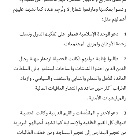
للإخفاق الذريع والانهيار الشامل. فهم مادافعوا عن قضية إلا
وعملوا بعكسها ومارفعوا شعارًا إلا وتُرجِم ضده كما تشهد عليهم
أعمالهم مثل:
1 – دعو للوحدة الإسلامية فعملوا على تفكيك الدول ونسف
وحدة الأوطان وتمزيق المجتمعات.
2 – طالبوا بإقامة دولتهم فكانت الحصيلة ازدهار مهنة رجال
الدين الذين احتلوا الشاشات والساحات ليبتلعوا باقي السلطات
العائدة للأهل والمعلم والنقابي والمثقف والسياسي. وازداد
الخراب أكثر حين ساعدهم انتشار المافيات المالية
والميليشيات الأمنية.
3 – دعو لاحترام المقدَّسات والقيم الدينية وكانت الحصيلة
انتهاك كل القيم الخلقية والإنسانية كما تشهد أعمالهم البربرية
من تفجير المدارس إلى تفجير المساجد ومن خطف الطالبات