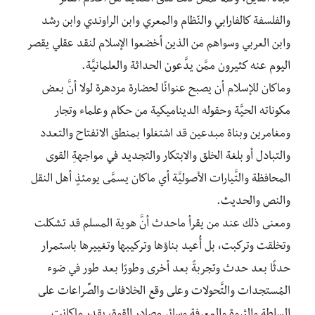
والفلسفة كالفارابي والنّظام والمعري وابن الراوندي وابن رشد
وابن العربي وسواهم من الذين أخضعوا الإسلام لنقد عقلي يقصر
اليوم عنه كثيرون ممَّن يدَّعون الحداثة والعلمانيَّة.
وماكان للإسلام أن يصبح عنوانًا لحضارة مزدهرة لولا أنَّ بعض
مكوناته الحيَّة وحقوله الديناميكية من حكام وعلماء وتجار
ومغامرين وبناة مبدعين قد اشتغلوا بمنطق الانفتاح والتعدد
والتبادل أو بلغة الخلق والابتكار والتجديد في مواجهةِ القوى
المحافظة والتَّيارات الأصوليَّة أي ماكان يسمَّى يومئذٍ أهل النقل
والنص والحديث.
ومعنى ذلك عند من يقرأ ماحدث أنَّ هوية المسلم قد تشكلت
وتخلقت وتركبت، بل أُعيد بناؤها وتركيبها وتغييرها باستمرار
حدثًا بعد حدث وتجربةً بعد أخرى وطورًا بعد طور في ضوء
المُستجدات والتَّحولات وعلى وقع الخلافات والصِّراعات على
السلطة والثروة والمعرفة وسائر مصادر القوة، بقدر ماكانت