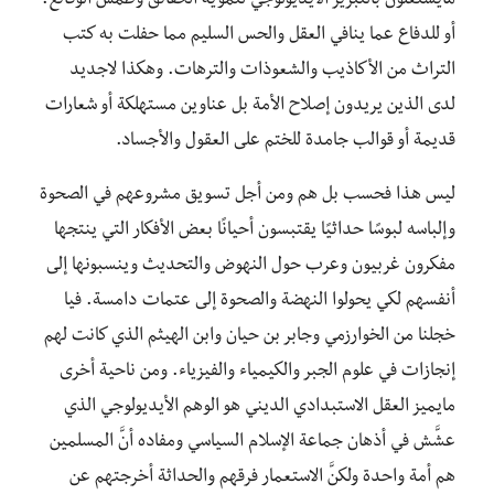
مايشتغلون بالتبرير الأيديولوجي لتمويه الحقائق وطمس الوقائع.
أو للدفاع عما ينافي العقل والحس السليم مما حفلت به كتب
التراث من الأكاذيب والشعوذات والترهات. وهكذا لاجديد
لدى الذين يريدون إصلاح الأمة بل عناوين مستهلكة أو شعارات
قديمة أو قوالب جامدة للختم على العقول والأجساد.
ليس هذا فحسب بل هم ومن أجل تسويق مشروعهم في الصحوة
وإلباسه لبوسًا حداثيًا يقتبسون أحيانًا بعض الأفكار التي ينتجها
مفكرون غربيون وعرب حول النهوض والتحديث وينسبونها إلى
أنفسهم لكي يحولوا النهضة والصحوة إلى عتمات دامسة. فيا
خجلنا من الخوارزمي وجابر بن حيان وابن الهيثم الذي كانت لهم
إنجازات في علوم الجبر والكيمياء والفيزياء. ومن ناحية أخرى
مايميز العقل الاستبدادي الديني هو الوهم الأيديولوجي الذي
عشَّش في أذهان جماعة الإسلام السياسي ومفاده أنَّ المسلمين
هم أمة واحدة ولكنَّ الاستعمار فرقهم والحداثة أخرجتهم عن