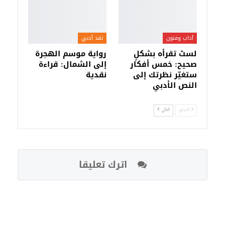
آداب وفنون
نقد أدبي
لستَ تقرأه بشكلٍ
رواية موسم الهجرة
صحيح: خمس أفكار
إلى الشمال: قراءة
ستغيّر نظرتك إلى
نقدية
النص الأدبي
السابق
التالي
اترك تعليقا