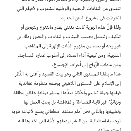
تتغذى من الثقافات المحلية والوطنية للشعوب والأقوام التي
انخرطت في مشروع الدين الجديد.
ولذا فإنَّ هذه الهوية كانت تغتني بقدر ماتتنوع وتتهجن أو
تتكيف وتتعدل بحسب البيئات والثقافات والعصور وذلك في
غير وجه أو بعد، من مفهوم الذَّات الإلهية إلى المذاهب
الفقهية، ومن كيفية أداء الصلاة إلى أسلوب عمارة المساجد.
ومن عادات الزَّواج إلى أعراف الإجتماع.
هذا ماينقلنا للمستوى الثاني وهو بيت القصيد وأعنى به النَّظر
إلى الإسلام على المستوى اللاهوتي بوصفه منظومة عقائدية
قوامها جملة تعاليم وأحكامٌ يعدُّها المسلم بمثابةِ حقائق مطلقة
ونهائيَّة غير قابلة للمُساءلة والمُناقشة بل يجبُ العمل بها
وتطبيقها وبالتَّالي نحن أمام معتقد اصطفائي يصنع لأتباعه هوية
نرجسية استثنائية بين البشر بوصفهم الأُمَّة التي اختارها الله
ليختم رسالته.