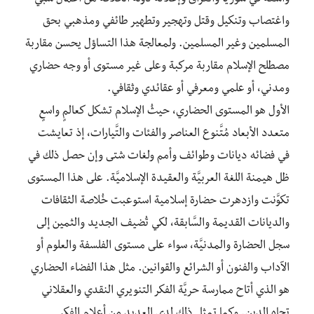
واغتصاب وتنكيل وقتل وتهجير وتطهير طائفي ومذهبي بحق
المسلمين وغير المسلمين. ولمعالجة هذا التساؤل يحسن مقاربة
مصطلح الإسلام مقاربة مركبة وعلى غير مستوى أو وجه حضاري
ومدني، أو علمي ومعرفي أو عقائدي وثقافي.
الأول هو المستوى الحضاري، حيثُ الإسلام تشكل كعالمٍ واسعٍ
متعدد الأبعاد مُتَّنوع العناصر والفئات والتَّيارات، إذ تعايشت
في فضائه ديانات وطوائف وأمم ولغات شتى وإن حصل ذلك في
ظل هيمنة اللغة العربيَّة والعقيدة الإسلاميَّة. على هذا المستوى
تكوَّنت وازدهرت حضارة إسلامية استوعبت خُلاصة الثقافات
والديانات القديمة والسَّابقة، لكي تُضيف الجديد والثمين إلى
سجل الحضارة والمدنيَّة، سواء على مستوى الفلسفة والعلوم أو
الآداب والفنون أو الشرائع والقوانين. مثل هذا الفضاء الحضاري
هو الذي أتاح ممارسة حريَّة الفكر التنويري النقدي والعقلاني
تجاه الدين. وكما تمثل ذلك لدى العديد من أعلام الفكر