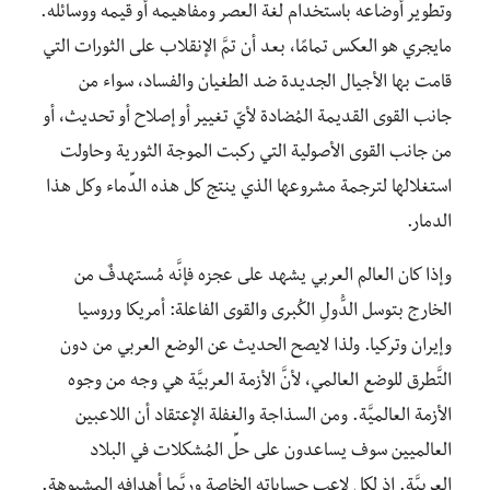
وتطوير أوضاعه باستخدام لغة العصر ومفاهيمه أو قيمه ووسائله.
مايجري هو العكس تمامًا، بعد أن تمَّ الإنقلاب على الثورات التي
قامت بها الأجيال الجديدة ضد الطغيان والفساد، سواء من
جانب القوى القديمة المُضادة لأيّ تغيير أو إصلاح أو تحديث، أو
من جانب القوى الأصولية التي ركبت الموجة الثورية وحاولت
استغلالها لترجمة مشروعها الذي ينتج كل هذه الدِّماء وكل هذا
الدمار.
وإذا كان العالم العربي يشهد على عجزه فإنَّه مُستهدفٌ من
الخارج بتوسل الدُّولِ الكُبرى والقوى الفاعلة: أمريكا وروسيا
وإيران وتركيا. ولذا لايصح الحديث عن الوضع العربي من دون
التَّطرق للوضع العالمي، لأنَّ الأزمة العربيَّة هي وجه من وجوه
الأزمة العالميَّة. ومن السذاجة والغفلة الإعتقاد أن اللاعبين
العالميين سوف يساعدون على حلِّ المُشكلات في البلاد
العربيَّة. إذ لكل لاعب حساباته الخاصة وربَّما أهدافه المشبوهة.