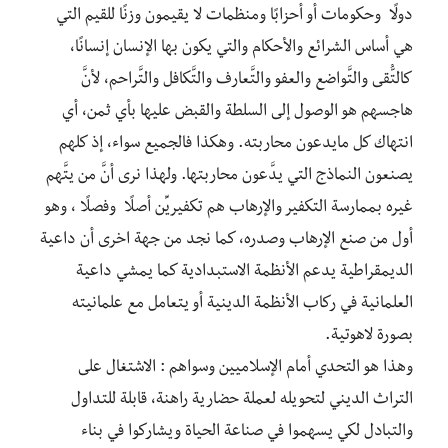
دولًا وحكومات أو أحزابًا ومنظمات لا يقيمون وزنًا للقيم التي
هي أساس الشرائع والأحكام والتي يكون بها الإنسان إنسانًا،
كالتُّقى والتَّواضع والعفو والتَّعارف والتَّكافل والتَّراحم، لأنَّ
هاجسهم هو الوصول إلى السلطة والقبض عليها بأي ثمن، أي
انتهاك كل مايدعون محاربته. وهكذا فالجميع سواء، إذ كلهم
يصنعون النماذج التي يدَّعون محاربتها. ولهذا نرى أنَّ من يتَّهم
غيره بممارسة التكفير والإرهاب هم تكفيريِّن أصلًا وفصلًا ، وهو
أول من صنع الإرهاب وصدره، كما نجد من جهة اخرى أن داعية
الديمقراطية يدعم الأنظمة الاستبدادية كما يمشي داعية
العلمانية في ركاب الأنظمة الدينية أو يتعامل مع علمانيته
بصورة لاهوتية.
وهذا هو التحدي أمام الإسلاميين وسواهم : الاشتغال على
التراث الديني لتحويله لعملة حضارية راهنة، قابلة للتداول
والتبادل لكي يسهموا في صناعة الحياة ويشاركوا في بناء