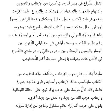
انتقل الصِّراع في مصر لدرجاتٍ كبيرة من الإرهاب والتخوين
والاتهام بالعمالة والاستهانة بالمُمتلكات والأرواح. ولهذا قرَّرت
تقديم قراءات لكتب تحاول تحليل وتفكيك وضعنا الراهن للوصول
لموطنِ الخلل وعلاجه ومنها كتاب الإرهاب لفرج فودة وهموم
داعية لمحمَّد الغزالي والإسلام بين المدنية والعلم لمحمَّد عبده
وغيرها من الكتب. وسوف أراعي في اختياراتي التَّنوع بين
اليسار واليمين والوسط وبين ماهو روحانيٌّ وماهو مادي فالتَّنوع
في الأُطروحات ودراستها يُعطي مساحة أكبر للتَّشخيص.
سأبدأ بكتاب علي حرب الإرهاب وصُنَّاعه، وقد انتقيت من
الكتاب مايناسب حالة الإرهاب وأسبابه وطرق علاجه بصورةٍ
عامة وذلك لأنَّ دراسة علي حرب يركز فيها على الحالة اللبنانية
وإرهاب حزب الله من جهة وداعش من جهة أخرى.
يقول علي حرب أنَّنا إزاء عالم مشلول وعاجز عن إدارة شؤونه