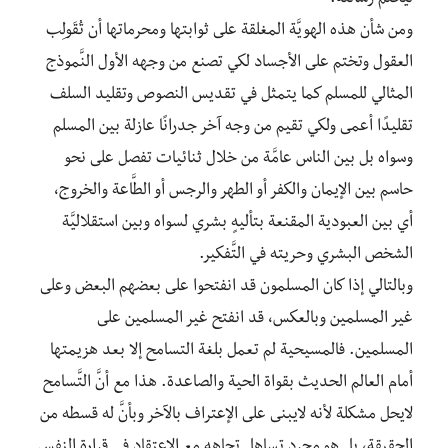
ومن شأن هذه الهويَّة المغلقة على ثوابتها ومحرماتها أن تُقَولِب
العقول وتختم على الأجساد لكي تصنع من وجهه الأول النَّموذج
المثالي للمسلم كما يتمثل في تقديس النصوص وتقليد السلف
تقليدًا أعمى ولكي تقيم من وجه آخر جدرانًا عازلة بين المسلم
وسواه بل بين الناس عامَّة من خلال ثنائيات تفصل على نحو
حاسم بين الإيمان والكفر أو الطهر والرجس أو الطَّاعة والخروج،
أي بين العبودية المقنعة بتأليهٍ بشري لسواه وبين استقلاليَّة
الشخص البشري وحريته في التَّفكير.
وبالتالي إذا كان المسلمون قد انفتحوا على بعضهم البعض وعلى
غير المسلمين وبالعكس، قد انفتح غير المسلمين على
المسلمين. فالمسيحية لم تعمل بلغة التسامح إلا بعد هزيمتها
أمام العالم الحديث بقواة الحية والصاعدة. هذا مع أنَّ التَّسامح
لايحل مشكلة لأنه لايبنى على الإعتراف بالآخر وبأنَّ له قسطه من
الحقيقة، بل هو مجرد تساهل تجاهه مع الإعتقاد في قرارة النفس