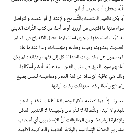
بأنَّه مخطئ أو منحرف أو آثم.
أيًا يكن فالقيم المتعلقة بالتَّسامح والإعتدال أو التعدد والتواصل
سواء منها ما اقتبس من أوروبا أو ما أُخِذ من كتب التُّراث الديني
قد تمَّت استعادتها أو جرى استثمارها بفضل الاندراج في العالم
الحديث بعناوينه وقيمه ونظمه ومؤسساته، ولذا عندما عاد
المسلمون عن مكتسبات الحداثة كل إلى فقهه وعقائده لم يكن
أمامهم سوى الغرق في متون الفتن المذهبيَّة بأبشع أشكالها.
وتلك هي عاقبة الإرتداد عن لغة العصر ومفاهيمه للعمل بصيغ
ونماذج وأحكام قد استهلكت وفات أوانها.
لنعترف إذًا بما تصنعه أفكارنا ودعواتنا. كلنا يستخدم الدين
للهدم لا البناء وللتَّفرقة لا للتَّواصل وللهيمنة لا للتدبير العاقل
والإدارة الرشيدة. ومن المُفارقات أنَّ للإسلاميين أي أصحاب
مشاريع الخلافة الإسلامية والولاية الفقهية والحاكمية الإلهية