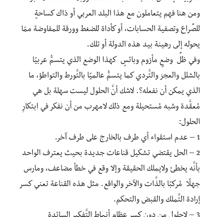
ومن هنا فهم يتعاملون مع هذا البلد العربي أو ذاك كساحةٍ
للصِّراع وتصفية الحسابات، أو كأداة للضغط وورقة للمفاوضة ممّا
يحوله إلى رهينة بيد هذه الدولة أو تلك.
وفي ظلِّ وضعٍ مأزوم وبائسٍ كهذا الوضع الذي يتسمُّ عربيًا
بالشلل والعجز والتَّردي كما يتسمُّ عالميًا بالتَّورط والتواطؤ، ما
الذي يمكن أن نفعله؟. لاشك أنَّ الحلول ليست سهلة بل هي
مُعقَّدة وشبه مُستحيلة ومع ذلك لامهرب من أن نفكر في ابتكارِ
الحلول:
1 – عدم استقواء أي طرف بالخارج على طرف آخر.
2 – الحل يقتضي تشكيل قناعات جديدة بحيث يعترف الواحد
بأنَّه يخطئ ولايملك الحقيقة وإلا وقع في خطأ مضاعف، ومارس
جهلًا مُركبًا بالذَّات والآخر والواقع. مثل هذه القناعة تعني كسر
إرادة التَّملك والقبض والتحكم.
3 – لاحلول من دون كسر عظام أنماط التَّفكير السائدة