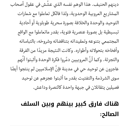
دينهم الحنيف. هذا الوهم نفسه الذي عشَّش في عقول أصحاب
المشاريع العروبية الوحدوية، ولذا فالكل تعاملوا مع شعارات
التوحيد والوحدة والخلافة بصورة سحرية طوباوية أو أحادية
تبسيطية بل بصورة عنصرية فئوية، بقدر ماتعاملوا مع الواقع
المجتمعي بتنوعه وتعقيداته بتناقضاته وشروخه، بالتباساته
وأفخاخه بتحولاته وأطواره. وكانت النتيجة مزيدًا من الفرقة
والتجزئة. وكما أنَّ العروبيين دمَّروا فكرة الوحدة وأثبتوا أنَّهم
عاجزون عن توحيد حي في مدينة فإنَّ الإسلاميين لم ينتجوا أيضًا
سوى الشرذمة والتفتيت بقدر ما أثبتوا عجزهم عن توحيد
فصيلين يتقاتلان في جبهة واحدة كالنصرة وداعش.
هناك فارق كبير بينهم وبين السلف
الصالح: