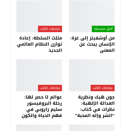
آفاق فلسفيّة‎
مراجعات الكتب
من أوشفيتز إلى غزة:
مثلث السلطة: إعادة
الإنسان يبحث عن
توازن النظام العالمي
المعنى
الجديد
مراجعات الكتب
مراجعات الكتب
جون هيك ونظرية
عوالم لا حصر لها:
العدالة الإلهية:
رحلة البروفيسور
نظرات في كتاب:
سليم زاروبي في
“الشر وإله المحبة”
فهم الحياة والكون