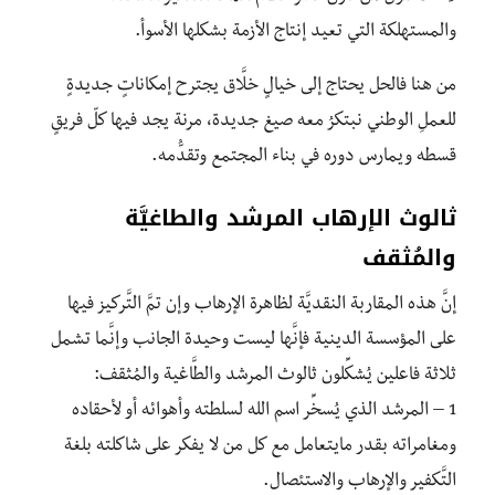
والمستهلكة التي تعيد إنتاج الأزمة بشكلها الأسوأ.
من هنا فالحل يحتاج إلى خيالٍ خلَّاق يجترح إمكاناتٍ جديدةٍ
للعملِ الوطني نبتكرُ معه صيغ جديدة، مرنة يجد فيها كلّ فريقٍ
قسطه ويمارس دوره في بناء المجتمع وتقدُّمه.
ثالوث الإرهاب المرشد والطاغيَّة
والمُثقف
إنَّ هذه المقاربة النقديَّة لظاهرة الإرهاب وإن تمَّ التَّركيز فيها
على المؤسسة الدينية فإنَّها ليست وحيدة الجانب وإنَّما تشمل
ثلاثة فاعلين يُشكِّلون ثالوث المرشد والطَّاغية والمُثقف:
1 – المرشد الذي يُسخِّر اسم الله لسلطته وأهوائه أو لأحقاده
ومغامراته بقدر مايتعامل مع كل من لا يفكر على شاكلته بلغة
التَّكفير والإرهاب والاستئصال.