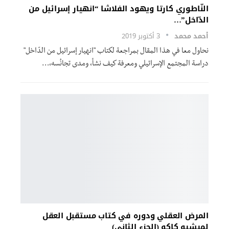
النّاطوري كارتا ويهود الفلاشا “انهيار إسرائيل من
الدّاخل”…
أحمد محمد
3 أكتوبر 2019
نحاول معا في هذا المقال بمراجعة لكتاب "انهيار إسرائيل من الدّاخل"
دراسة المجتمع الإسرائيلي ومعرفة كيف نشأ، ومدى تجانُسه،…
المرض العقلي ودوره في كتاب مستقبل العقل
لميشيو كاكو (الجزء الثاني)