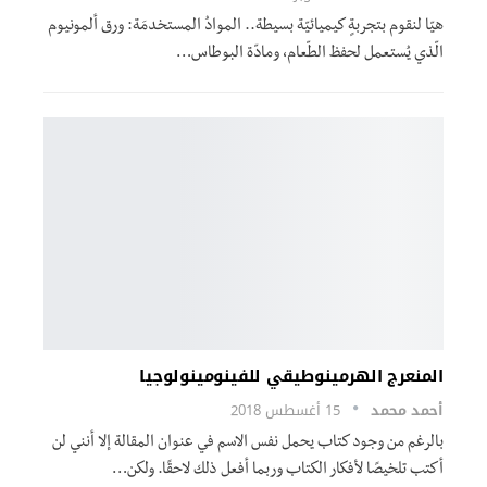
هيّا لنقوم بتجربةٍ كيميائيّة بسيطة.. الموادُ المستخدمَة: ورق ألمونيوم
الّذي يُستعمل لحفظ الطّعام، ومادّة البوطاس…
المنعرج الهرمينوطيقي للفينومينولوجيا
أحمد محمد
15 أغسطس 2018
بالرغم من وجود كتاب يحمل نفس الاسم في عنوان المقالة إلا أنني لن
أكتب تلخيصًا لأفكار الكتاب وربما أفعل ذلك لاحقًا. ولكن…