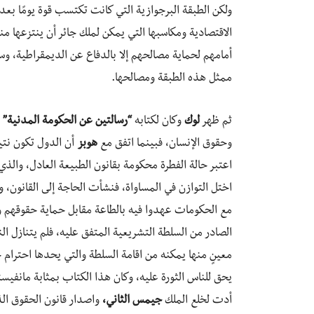
ولكن الطبقة البرجوازية التي كانت تكتسب قوة يومًا بعد
الاقتصادية ومكاسبها التي يمكن لملك جائر أن ينتزعها من
أمامهم لحماية مصالحهم إلا بالدفاع عن الديمقراطية، وس
ممثل هذه الطبقة ومصالحها.
ثم ظهر
لوك
وكان لكتابه
“رسالتين عن الحكومة المدنية”
أ
وحقوق الإنسان، فبينما اتفق مع
هوبز
أن الدول تكون نتي
اعتبر حالة الفطرة محكومة بقانون الطبيعة العادل، والذ
اختل التوازن في المساواة، فنشأت الحاجة إلى القانون، و
مع الحكومات عهدوا فيه بالطاعة مقابل حماية حقوقهم ومل
الصادر من السلطة التشريعية المتفق عليه، فلم يتنازل ا
معينٍ منها يمكنه من اقامة السلطة والتي يحدها احترام
أدت لخلع الملك
جيمس الثاني،
واصدار قانون الحقوق ال