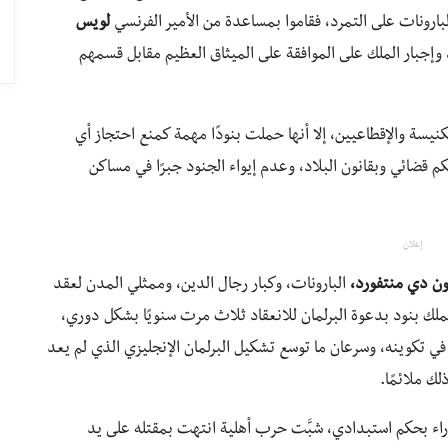
ارونات على التمرد، فقاموا بمساعدة من الأمير الفرنسي
لويس
تحام لندن في يونيو 1215م، وإجبار الملك على الموافقة على الميثاق العظيم مقابل قسمهم
نيسة والإقطاعيين، إلا أنها حملت بنودًا مهمة كمنع احتجاز أي
كم قضائي وبقانون البلاد، وعدم إيواء الجنود جبرًا في مساكن
إعلان
ن دي منتفورد،
البارونات، وكبار رجال الدين، وممثلي المدن لعقد
لملك بنود بدعوة البرلمان للانعقاد ثلاث مرت سنويًا بشكل دوري،
ي تكوينه، وسرعان ما توسع تشكيل البرلمان الإنجليزي الذي لم يعد
ك ملائمًا.
راء بحكم استبدادي، شبَّت حرب أهلية انتهت بمقتله على يد