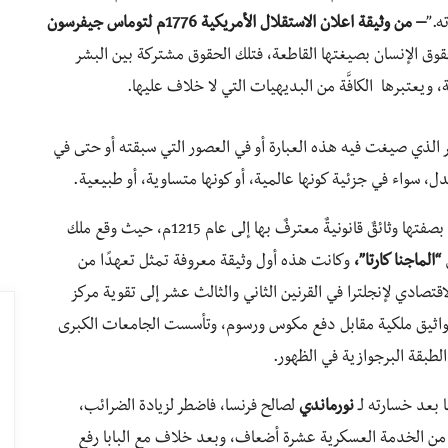
ه.”
–
من وثيقة اعلان الاستقلال الأمريكية 1776م لتوماس جيفرسون
قوق الإنسان بصيغتها القاطعة، فتلك الحقوق مشتركة بين البشر
ويعتبرها الكافَّة من البديهيات التي لا خلاف عليها.
ر الذي صيغت فيه هذه العبارة أو في العصور التي سبقته أو حتى في
، سواء في جزئية كونها عالمية، أو كونها متساوية، أو طبيعية.
يرجع المؤرخون الغربيون نشأة مفهوم حقوق الإنسان إلى بصفتها وثائقٌ قانونيةٌ معترفٌ بها إلى عام 1215م، حيث وقع ملك
ي
“الماجنا كارتا”،
وكانت هذه أول وثيقة معروفة تمثل تعهدًا من
لاقتصادي لإنجلترا في القرنين الثاني والثالث عشر إلى تقوية مركز
ى مواثيق ملكية مقابل دفع مكوس ورسوم، وتأسست الجامعات الكبرى
بقة البرجوازية في الظهور.
 بعد خسارته لـ
نورماندي
لصالح فرنسا، فاضطر لزيادة الضرائب،
 من الخدمة العسكرية عشرة أضعاف، وبعد خلاف مع البابا رفع