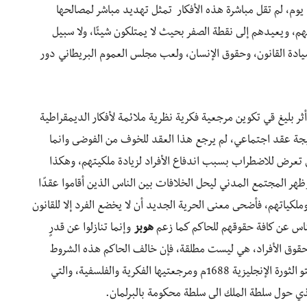
 يوم، لم تقل مباشرة هذه الأفكار تمثل تهديد مباشر لمصالحها
هم، ويعيدهم إلى نقطة الصفر بحيث لا يمتلكون شيئًا، ولا سبيل
يادة القانون، وحقوق الإنسان، ولعب مجلس العموم البريطاني دور
ثر بليغ قي تكوين مرجعية فكرية نظرية ملائمة لأفكار الديمقراطية
جة عقد اجتماعي، لم يرجع هذا العقد للخوف من الفوضى وانما
ي تعرض للاضطراب بسبب اندفاع الأفراد لزيادة ملكيتهم، وهكذا
ظهر المجتمع المدني ليحل الخلافات بين الناس الذين أقاموا عقدًا
كياتهم، فأضحى معنى الحرية الجديد أن لا يخضع الفرد إلا للقانون
لناس عن كافة حقوقهم للحاكم كما زعم
هوبز
وإنما تنازلوا عن قدرٍ
 حقوق الأفراد، هي ليست مطلقة، فإن خالف الحاكم هذه الشروط
يحق للناس الثورة عليه، وكان هذا الكتاب بمثابة مانفيستو الثورة الإنجليزية 1688م ومرجعتيها الفكرية والفلسفية، والتي
ذي حول سلطة الملك الى سلطة محكومة بالبرلمان.