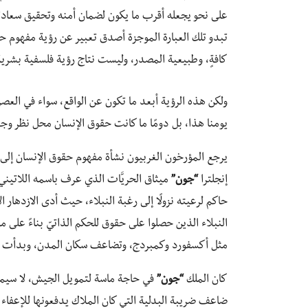
على نحو يجعله أقرب ما يكون لضمان أمنه وتحقيق سعادت
تبدو تلك العبارة الموجزة أصدق تعبير عن رؤية مفهوم ح
كافةٍ، وطبيعية المصدر، وليست نتاج رؤية فلسفية بشرية، 
ولكن هذه الرؤية أبعد ما تكون عن الواقع، سواء في العص
يومنا هذا، بل دومًا ما كانت حقوق الإنسان محل نظر وجدل
إنجلترا
“جون”
ميثاق الحريَّات الذي عرف باسمه اللاتين
حاكم لرعيته نزولًا إلى رغبة النبلاء، حيث أدى الازدهار ا
النبلاء الذين حصلوا على حقوق للحكم الذاتيّ بناءً عل
مثل أكسفورد وكمبردج، وتضاعف سكان المدن، وبدأت الط
كان الملك
“جون”
في حاجة ماسة لتمويل الجيش، لا سيما
ضاعف ضريبة البدلية التي كان الملاك يدفعونها للإعفاء