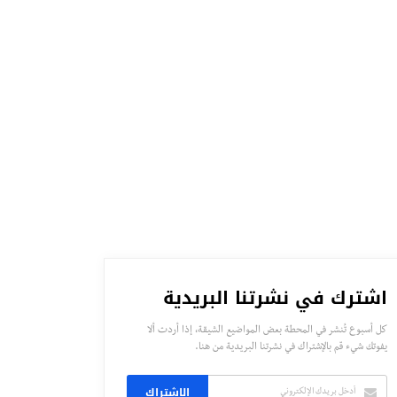
اشترك في نشرتنا البريدية
كل أسبوع تُنشر في المحطة بعض المواضيع الشيقة، إذا أردت ألا
يفوتك شيء قم بالإشتراك في نشرتنا البريدية من هنا.
الاشتراك