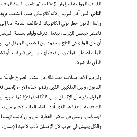
القوات الموالية للبرلمان 1649م، ثم قامت الثورة المجيدة البيضاء التي لم تسفك فيها دماء سنة 1688م على الملك
الثاني
الذي أثار البرلمان لأنه كاثوليكي بينما الشعب بروت
وإلغاء قانون حظر تولي الكاثوليك الوظائف العامة أدتا إلى 
فاضطر جيمس للهرب، بينما اعترف
وليام
أن حق الملك في التاج مستمد من الشعب الممثل في البر
الملك اصدار القوانين، أو تعطيلها، أو فرض ضرائب، أو تش
الرأي بلا قيود.
ولم يمر الأمر بسلاسة بعد ذلك بل استمر الصراع طويلًا ب
القانون، وبين الملكيين الذين رفضوا هذه الآراء، يُلخص
فن
للملوك بقوله أن الإنسان ليس كائنًا اجتماعيًا كما صوره
أر
الشخصية، وهذا هو الذي أدى لقيام العقد الاجتماعي بين ا
اجتماعي، وليس في فوضى الفطرة التي وإن كانت تهب الجم
والكل يعيش في حرب لأن الإنسان ذئب لأخيه الإنسان.