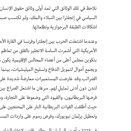
نلاحظ في تلك الوثائق التي تعد أولى وثائق حقوق الإنس
السياسي في إنجلترا بين النبلاء والملك، ولم تكتسب صبغ
اشكالات الطبقة البرجوازية وتطلعاتها.
وعندما اشتعلت الحرب بين إنجلترا وفرنسا في القارة الأ
الأمريكية التي أشعرت الساسة الانجليز بالقلق من تعاظم
بتكوين مجلس أعلى من أعضاء المجالس الإقليمية يكون منه
ويجمع أموال لتمويل الدفاع وتسليح الميليشيات، بينما ا
الضرائب وقد عارضت المستعمرات معارضةً شديدة على أ
لندن دون أدنى تمثيلٍ لهم. سرعان ما اشتعل الصراع بين
حيث أطلقت القوات البريطانية النار على المحتجين عل
وتعطيل برلمان نيويورك، وفرض رسوم على واردات المست