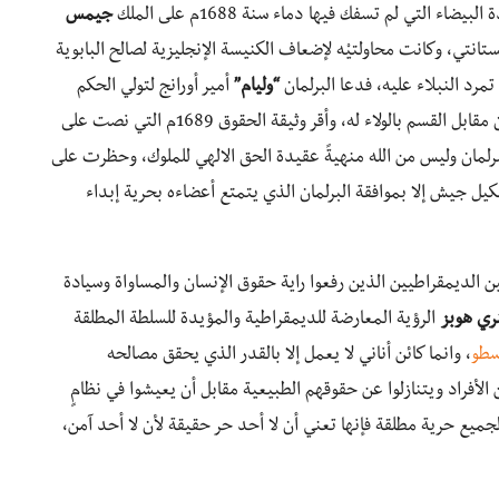
جيمس
ستانتي، وكانت محاولتيْه لإضعاف الكنيسة الإنجليزية لصالح البابوية
تمرد النبلاء عليه، فدعا البرلمان
“وليام”
أمير أورانج لتولي الحكم
بسلطة البرلمان مقابل القسم بالولاء له، وأقر وثيقة الحقوق 1689م التي نصت على
لمان وليس من الله منهيةً عقيدة الحق الالهي للملوك، وحظرت على
كيل جيش إلا بموافقة البرلمان الذي يتمتع أعضاءه بحرية إبداء
ين الديمقراطيين الذين رفعوا راية حقوق الإنسان والمساواة وسيادة
ري هوبز
الرؤية المعارضة للديمقراطية والمؤيدة للسلطة المطلقة
سطو
، وانما كائن أناني لا يعمل إلا بالقدر الذي يحقق مصالحه
لأفراد ويتنازلوا عن حقوقهم الطبيعية مقابل أن يعيشوا في نظامٍ
يع حرية مطلقة فإنها تعني أن لا أحد حر حقيقة لأن لا أحد آمن،