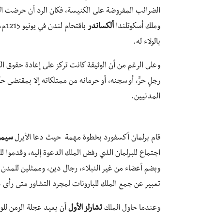
الضرائب المفروضة على الكنيسة، فكان الرد أن حرضت الب
وملك أسكوتلندا
ألكساندر
باق
بالولاء له.
وعلى الرغم من أن الوثيقة كانت تركز على إعادة حقوق الك
رجلٍ حرٍّ، أو سجنه، أو حرمانه من ممتلكاته إلا بمقتضى ح
المدنيين.
قام برلمان أكسفورد بخطوة مهمة حيث دعا الأيرل
سيمو
اجتماع للبرلمان الذي رفض الملك الدعوة إليه، وقدموا ل
وبضم أعضاء من غير النبلاء، رجال دين، وممثلين للمدن ف
تعبير عن جمع الملك للبارونات لمجرد التشاور متى رأى ذل
وعندما حاول الملك
تشارلز الأول
أن يعيد عجلة الزمن للو