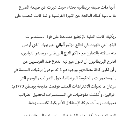
ان أنها ذات صبغة بريطانية بحتة، حيث عبرت عن طبيعة الصراع
ة عالمية كتلك الناتجة عن الثورة الفرنسية وإنما كانت تنصب على
مريكية، كانت الغلبة للإنجليز معتمدة على قوة المستعمرات
 قوتها التي ظهرت في نتائج مؤتمر
ألباني
بنيويورك الذي أوصى
 سلطته بالتعاون مع حاكم التاج البريطاني، ويصدر القوانين،
قترح البريطانيون أن تمول ميزانية الدفاع ضد الفرنسيين من
ن تكون كافة مصالحهم ووجودهم ذاته مرهونٌ برغبات الساسة في
 المستعمرات والحكومة البريطانية حول الضرائب والرسوم التي
فرضها البريطانيون، والقيود التي وضعوها على التجارة، وسرعان ما تحولت الاعتراضات للعنف فوقعت مذبحة بوسطن 1770م؛
ى قوانين، وأُنشِئت مفوضيات في المستعمرات لتحصيل الضرائب
عمرات، وبدأت حركة الإستقلال الأمريكية تكتسب زخمًا.