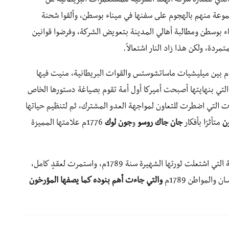
الشاي الذي تصدره شركة الهند الشرقية للمستعمرات البريطانية من
موعة منهم بالهجوم على سفنها في ميناء بوسطن، وألقوا شحنة
اء بوسطن ومطالبة أهالي المدينة بتعويض الشركة، وفرضوا قوانين
ردة، ولكن هذا زاد النار اشتعالاً.
سرعان ما تطور الأمر لمواجهة عسكرية في كونكورد 1775م بين ميليشيات ماساتشوستس والقوات البريطانية، منيت فيها
 التي بنهايتها أصبحت أميركا أول أمة تقوم بصياغة دستورها الخاص
ات التي اضطرت للتعاون لمواجهة العدو المشترك، ثم لتنظيم حياتها
ن
متأثرًا بأفكار
جان جاك روسو
و
جون لوك
1776م علامتها المميزة
عبرت رياح التغيير المحيط الأطلسي إلى فرنسا المضطربة التي اشتعلت ثورتها الشهيرة سنة 1789م، واستمرت لعقدٍ كامل،
المواطن 1789م
والتي جاءت أهم بنوده كما يصفها المؤرخون