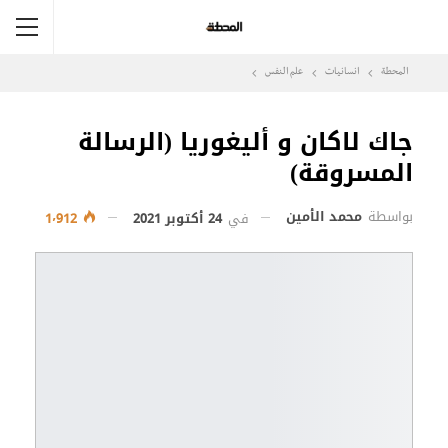
المحطة
انسانيات
علم النفس
جاك لاكان و أليغوريا (الرسالة
المسروقة)
بواسطة
محمد الأمين
في
24 أكتوبر 2021
1٬912