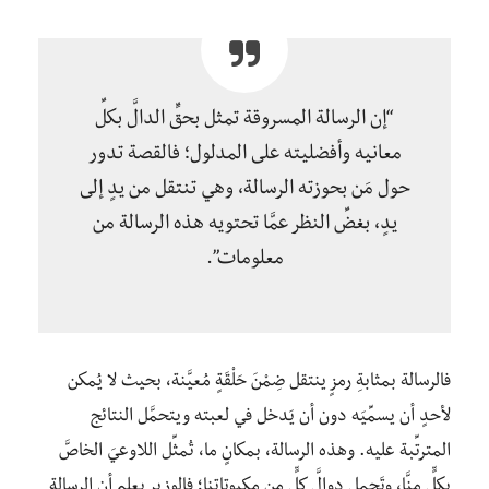
“إن الرسالة المسروقة تمثل بحقٍّ الدالَّ بكلِّ
معانيه وأفضليته على المدلول؛ فالقصة تدور
حول مَن بحوزته الرسالة، وهي تنتقل من يدٍ إلى
يدٍ، بغضِّ النظر عمَّا تحتويه هذه الرسالة من
معلومات”.
فالرسالة بمثابةِ رمزٍ ينتقل ضِمْنَ حَلْقَةٍ مُعيَّنة، بحيث لا يُمكن
لأحدٍ أن يسمِّيَه دون أن يَدخل في لعبته ويتحمَّل النتائج
المترتِّبة عليه. وهذه الرسالة، بمكانٍ ما، تُمثِّل اللاوعيَ الخاصَّ
بكلٍّ منَّا، وتَحمل دوالَّ كلٍّ مِن مكبوتاتنا؛ فالوزير يعلم أن الرسالة