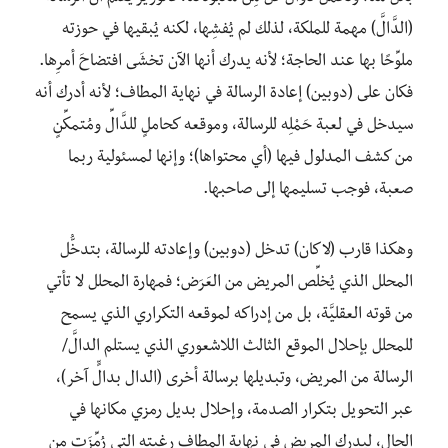
(الدَّالَّ) مهمة للملكة، لذلك لم يُفشِها، لكنه يُبقيها في حوزته
ملوِّحًا بها عند الحاجة؛ لأنه يدرك أنها الآن تخشَى افتضاحَ أمرِها.
فكان على (دوبين) إعادة الرسالة في نهاية المطاف؛ لأنه أدرك أنه
سيدخل في لعبة حَمْلِه للرسالة، وموقعه كحاملٍ للدَّالِّ ومُتمكِّنٍ
من كشف المدلول فيها (أي محتواها)؛ وإنها لمسئولية ربما
صعبة، فوجب تسليمها إلى صاحبها.
وهكذا قارب (لاكان) تدخل (دوبين) وإعادته للرسالة، بتدخُّل
المحلل الذي يُخلِّص المريض من العَرَض؛ فمهارة المحلل لا تأتي
من قوته العقليَّة، بل من إدراكه لموقعه التكراري الذي يسمح
للمحلل بإحلال الموقع الثالث اللاشعوري الذي يستلم الدالَّ/
الرسالة من المريض، وتبديلها برسالة أخرى (الدال بدالٍّ آخر)،
عبر التحويل بتكرار الصدمة، وإحلال بديل رمزي مكانها في
الحال، ليدرك المريض في نهاية المطاف رغبته التي رُمِّزَت من