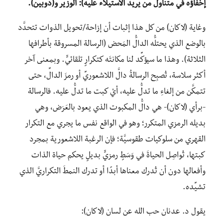
إخفاؤه في متناول من يريد الاستيلاء عليه): الوزير و(دوبين).
وغاية (لاكان) من كل هذا إثبات أن إزاحة/تحويل الذوات تتحدَّد
بالوضع الذي يحتلُّه الدالُّ المَحض (الرسالة المسروقة بأطرافها
الثلاثة). وهذا ما سيؤكِّد لنا مكانتَه كتكرارٍ تلقائيٍّ. وبمعنى آخر
أكثر سلاسة، تُصبِح الرسالةُ دالَّ اللاشعوريِّ أو رمزَ الدالِّ، حتى
تتمكَّن من إلغاءِ ما تدلُّ عليه، أيْ كبت ما تدلُّ عليه. فالرسالة
-برأي (لاكان)- هي دالُّ المكبوت الذي يعود بالعَرَض، وهي
بديله الرمزي المتكرر؛ وهو في الواقع نفس ما يجري مع التكرار
القهري من سلوكيات طقوسيَّة؛ فإن الرغبة اللاشعورية بمجرد
كبتها، تُواصِل الحياةَ في وَسَطٍ رمزيٍّ بديلٍ يحكم حياة الذات
وأفعالها دون أن تُدرك معناها أبدًا أو تدرك النمطَ التكراريَّ الذي
تشيِّده.
يقول د. عدنان حب الله عن لسان (لاكان):