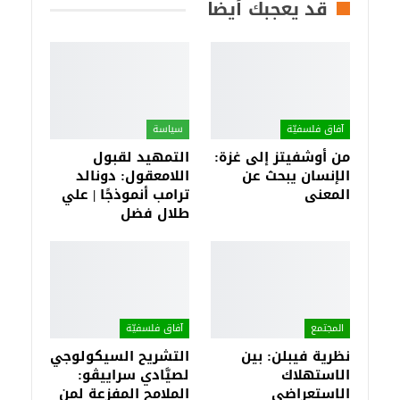
قد يعجبك أيضا
آفاق فلسفيّة‎
سياسة
من أوشفيتز إلى غزة:
التمهيد لقبول
الإنسان يبحث عن
اللامعقول: دونالد
المعنى
ترامب أنموذجًا | علي
طلال فضل
المجتمع
آفاق فلسفيّة‎
نظرية فيبلن: بين
التشريح السيكولوجي
الاستهلاك
لصيَّادي سراييڤو:
الاستعراضي
الملامح المفزعة لمن