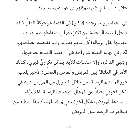
خلالِ دالٍّ سابقٍ كان يتمظهر في عوارضَ مستعارَة.
في الختام، إن ما وجده (لاكان) في القصة هو حركةُ الدَّالِّ ذاته
داخل البنية الواحدة بين ثلاثِ ذواتٍ متفاعلةٍ فيما بينها،
مهمتها نقل الرسالة؛ كلٌّ منهم بدوره، وبما تقتضيه مصلحتهم؛
لكن في نهاية اللعبة على أحدهم أن يُعيدَ الرسالة لصاحبِها،
ويُنهي الدائرة، وإلا استمرَّت للأبد بشكلٍ تَكراريٍّ قهري. كذلك
الأمر في العَلاقة بين المريض والعَرَض والمحلِّل؛ الأخير يلعب
دور المستلم للرسالة، من خلال التحويل من المريض عليه في
شكلِ تحويلٍ مضادٍّ من المحلِّل، فيجتاف الرسالة الكلاميَّة،
ويُعيدها للمريض بشكلٍ آخرَ مُغايرٍ لِمَا استلمَه، كاشفًا الغطاءَ عن
تمظهرات الرغبة لدى المريض.
إعلان