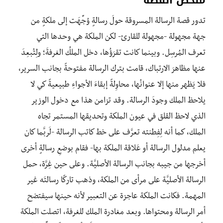
تدور قصة الرسالة المسروقة حولَ رسالةٍ وُجِّهَت إلى ملكةٍ من
جهة مجهولة -مجهولة للقارئ- لكن الملكة هي وحدها التي
تعرف المُرسِل. وبينما كانت تقرَؤُها، دخل الملكُ الغرفةَ؛ ولِتُبعِدَ
عنها مظاهرَ الارتباك، قامت بترك الرسالة مفتوحةً بجانب السرير،
فلا يَظهر منها إلا عنوانُها، محاوِلةً إبقاءَ الأجواءِ طبيعيةً كي لا
يلاحظ الملك وجودَ الرسالة. وقد تزامن هذا مع دخول الوزير
الذي لاحظ القلق في عيون الملكة وتحديقها المستمر تجاه
الملك، كما أنه لِفِطنته تعرَّف على خط كاتب الرسالة -لَربَّما كان
يعلم مدلول الرسالة أو عَلاقة الملكة بها- فقام بوضعِ رسالةٍ أخرى
أخرجها من جيبه بجانب الرسالة الأصليَّة. وعلى حين غِرَّة، حمل
الرسالة الأصليَّة على مرأى من الملكة، وذهب تاركًا رسالتَه غير
المهمة. فكانت الملكة عاجزة عن التعبير لأنه حينها سيفتضح
أمر الرسالة ومحتواها. وبعد مغادرة الملك للغرفة، اتصلت الملكة