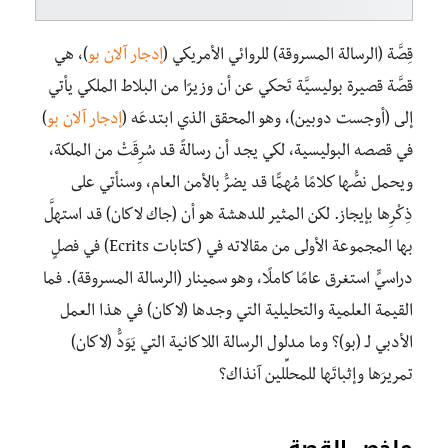
قِصَّة (الرسالة المسروقة) للروائي الأمريكي (
إدجار آلان بو
)، هي
قصَّة قصيرة بوليسيَّة تَحكي عن أن وزيرًا من البلاط الملكي يأتي
إلى (أوجست دوبين)، وهو المحقق الذي ابتدعَه (
إدجار آلان بو
)
في قصصه البوليسية، لكي يجد أن رسالةً قد سُرِقَتْ من الملكة،
ويحمل نصُّها كلامًا مُهمًّا قد يضرُّ بالأمن العام، وسنأتي على
ذِكْرِها بإيجاز. لكن المثير للدهشة هو أن (جاك لاكان) قد استهلَّ
بها المجموعة الأولى من مقالاته في (كتابات Ecrits) في فصلٍ
دراسيٍّ استغرق عامًا كاملًا، وهو سمينار (الرسالة المسروقة). فما
القيمة العلمية والتحليلية التي وجدها (لاكان) في هذا العمل
الأدبي لـ (بو)؟ وما مدلول الرسالة اللاكانية التي يَوَدُّ (لاكان)
تمريرَها وإثباتَها للمحلِّلين آنذاك؟
ملخص القصة