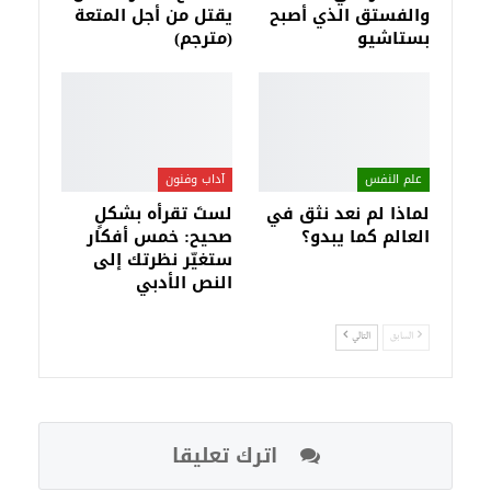
والفستق الذي أصبح
يقتل من أجل المتعة
بستاشيو
(مترجم)
علم النفس
آداب وفنون
لماذا لم نعد نثق في
لستَ تقرأه بشكلٍ
العالم كما يبدو؟
صحيح: خمس أفكار
ستغيّر نظرتك إلى
النص الأدبي
السابق
التالي
اترك تعليقا