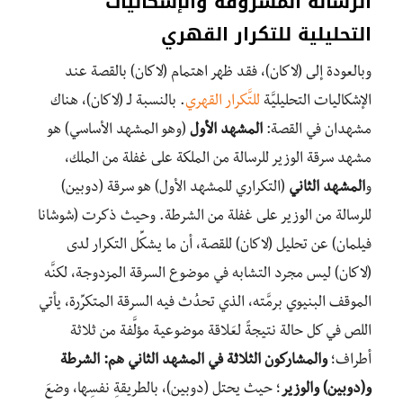
الرسالة المسروقة والإشكاليات
التحليلية للتكرار القهري
وبالعودة إلى (لاكان)، فقد ظهر اهتمام (لاكان) بالقصة عند
الإشكاليات التحليليَّة
للتَّكرار القهري
. بالنسبة لـ (لاكان)، هناك
مشهدان في القصة:
المشهد الأول
(وهو المشهد الأساسي) هو
مشهد سرقة الوزير للرسالة من الملكة على غفلة من الملك،
و
المشهد الثاني
(التكراري للمشهد الأول) هو سرقة (دوبين)
للرسالة من الوزير على غفلة من الشرطة. وحيث ذكرت (شوشانا
فيلمان) عن تحليل (لاكان) للقصة، أن ما يشكِّل التكرار لدى
(لاكان) ليس مجرد التشابه في موضوع السرقة المزدوجة، لكنَّه
الموقف البنيوي برمَّته، الذي تحدُث فيه السرقة المتكرِّرة، يأتي
اللص في كل حالة نتيجةً لعَلاقة موضوعية مؤلَّفة من ثلاثة
أطراف؛
والمشاركون الثلاثة في المشهد الثاني هم: الشرطة
و(دوبين) والوزير
؛ حيث يحتل (دوبين)، بالطريقةِ نفسِها، وضعَ