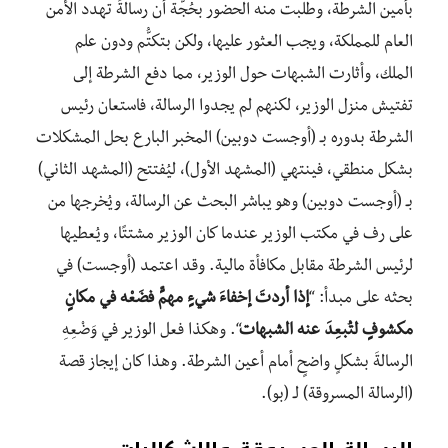
بأمين الشرطة، وطلبت منه الحضور بحُجَّة أن رسالةً تهدِّد الأمن
العام للمملكة، ويجب العثور عليها، ولكن بتكتُّم ودون علم
الملك، وأثارت الشبهات حول الوزير، مما دفع الشرطة إلى
تفتيش منزل الوزير، لكنهم لم يجدوا الرسالة، فاستعان رئيس
الشرطة بدوره بـ (أوجست دوبين) المخبر البارع بحل المشكلات
بشكل منطقي، فينتهي (المشهد الأول)، ليُفتتح (المشهد الثاني)
بـ (أوجست دوبين) وهو يباشر البحث عن الرسالة، ويُخرجها من
على رف في مكتب الوزير عندما كان الوزير مشتتًا، ويُعطيها
لرئيس الشرطة مقابل مكافأة مالية. وقد اعتمد (أوجست) في
بحثه على مبدأ: “
إذا أردتَ إخفاءَ شيءٍ مهمٍّ فضَعْه في مكانٍ
مكشوفٍ لتُبعِدَ عنه الشبهات
“. وهكذا فعل الوزير في وَضْعِهِ
الرسالةَ بشكلٍ واضحٍ أمام أعين الشرطة. وهذا كان إيجاز قصة
(الرسالة المسروقة) لـ (بو).