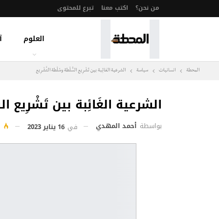
من نحن؟
اكتب معنا
تبرع للمحتوى
العلوم
آ
المحطة
انسانيات
سياسة
الشرعية الغَائِبة بين تَشْرِيع السُّلْطة وسُلْطة التَّشْرِيع
الشرعية الغَائِبة بين تَشْرِيع الس
بواسطة
أحمد المهدي
في
16 يناير 2023
539