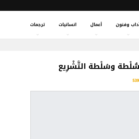
داب وفنون
أعمال
انسانيات
ترجمات
ُّلْطة وسُلْطة التَّشْرِيع