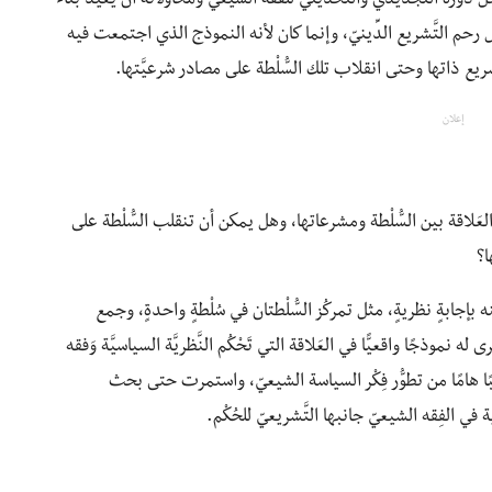
 دوره التجديديّ والتحديثيّ للفقه الشيعيّ ومحاولاته أن يُعيد بناء
خل رحم التَّشريع الدِّينيّ، وإنما كان لأنه النموذج الذي اجتمعت فيه
شريع ذاتها وحتى انقلاب تلك السُّلْطة على مصادر شرعيَّتها.
إعلان
َلاقة بين السُّلْطة ومشرعاتها، وهل يمكن أن تنقلب السُّلْطة على
ا؟
بإجابةٍ نظريةٍ، مثل تمركُز السُّلْطتان في سُلْطةٍ واحدةٍ، وجمع
 له نموذجًا واقعيًّا في العَلاقة التي تَحْكُم النَّظريَّة السياسيَّة وَفِقه
نبًا هامًا من تطوُّر فِكْر السياسة الشيعيّ، واستمرت حتى بحث
ي الفِقه الشيعيّ جانبها التَّشريعيّ للحُكْم.