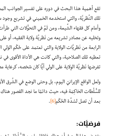
تقع أهمية هذا البحث في دوره على تفسير الجوانب المختلفة
تلك النَّظريَّة، والتي استخدمه الخميني في تشريع وجود سُ
وأمام كل فقهاء الشِّيعة، ومن ثَمَّ في التحوُّلات التي طرأ
وتخليه عن مصادر تشريعه من نَظريَّة ولاية الفقيه، أو على أقل ت
الرابعة من نَظريَّات الولاية والتي تعتمد على حُكْم الوَلي ا
تعطيه تلك الصلاحية، والتي كانت هي الأداة الأقوى في نقد 
تفرضها نَظريَّة الوِلاية على الولي أيًّا كان شخصه، كرعاية
ولعل الواقع الإيرانيّ اليوم، بل وحتى الوضع في الشَّرق ا
للسُّلُطات الحَاكِمَة فيه، حيث دائمًا ما نجد القصور هنا
بعد أن تصل لسُدَّة الحُكْم
[6]
.
فرضيَّات: