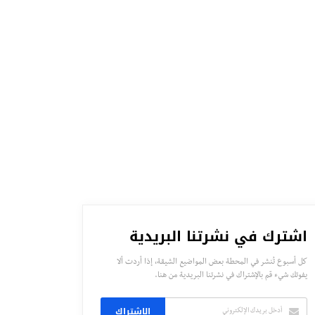
اشترك في نشرتنا البريدية
كل أسبوع تُنشر في المحطة بعض المواضيع الشيقة، إذا أردت ألا
يفوتك شيء قم بالإشتراك في نشرتنا البريدية من هنا.
الاشتراك