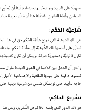
تسهيلًا على القارئ وتوضيحًا لمقاصدنا، فضَّلنا أن نُوضِّ
السياسيّ وأيضًا القانونيّ، ففضَّلنا هنا أن نَصُكّ تعريفًا خ
شَرْعيَّة الحُكْم:
هي تلك الشرعية التي تمنح سُلْطة الحُكْم حق في هذا الح
تُعطَى على أساسها تلك الشَّرعيَّة إلى سُلْطة الحُكْم. وت
تكون قانونيَّة ودستوريَّة صرفة، ويمكن أن تكون كنموذجنا هن
والحق أن الجدل بين كلاهما في الشرق الأوسط مازال مستع
تعتبرها دخيلة على بنيتها الثقافية والاجتماعية الأميل إ
حاجه لتأييد حتى لو بشكل ضمني من شرعية دينية حتى تس
تَشْريع الحَاكِم:
هو ذلك الدور الذي يلعبه الحَاكِم في التَّشريع، ولعل هذا 