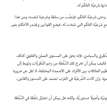
 شَرعيَّة الحُكْم له.
 وحتى شرعيَّة الحُكْم، فيُنصِّب من سلطة وشرعية لنفسه، ومن هذا
رعيَّة الحُكْم التي مُنِحَت له، فيضع القوانين ويُصْدِر الأحْكَام بغير
لنَّظريّ والسياسيّ، فإنه يحق على المستوى العمليّ والفقهيّ كذلك.
 فكيف يمكن أن تخرج تلك السُّلْطة من رَحِم النَّظريَّات وتهبط إلى
لتنظيم العَلاقات بين الأفراد على الأصعدة المختلفة، لا تقل عن ضرورة
ا. وإن كانت الشَّرعيَّة في الغَرْب تعتمد على الدستور والقانون،
يَّة وأصولًا دستوريَّة، ولكنه هل يمكن أن نتخيَّل سُلْطة في السُّلْطة