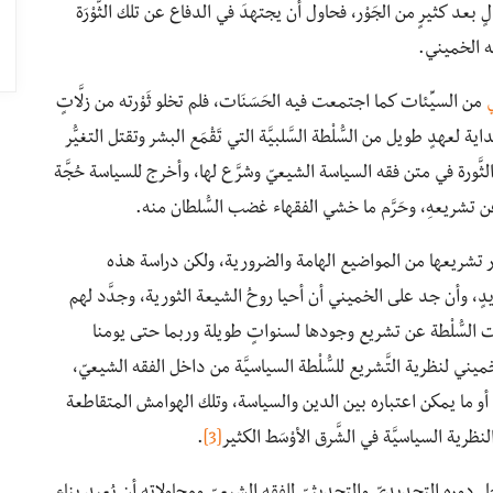
لٍ بعد كثيرٍ من الجَوْر، فحاول أن يجتهدَ في الدفاع عن تلك الثَّوْرَة
لله الخميني.
من السيِّئات كما اجتمعت فيه الحَسَنَات، فلم تخلو ثَوْرته من زلَّاتٍ
بداية لعهدٍ طويل من السُّلْطة السَّلبيَّة التي تَقْمَع البشر وتقتل التغيُّر
لثَّورة في متن فقه السياسة الشيعيّ وشرَّع لها، وأخرج للسياسة حُجَّة
ِ عن تشريعهِ، وحَرَّم ما خشي الفقهاء غضب السُّلطان منه.
صادر تشريعها من المواضيع الهامة والضرورية، ولكن دراسة هذه
ٍ، وأن جد على الخميني أن أحيا روحُ الشيعة الثورية، وجدَّد لهم
السُّلْطة عن تشريع وجودها لسنواتٍ طويلة وربما حتى يومنا
ي لنظرية التَّشريع للسُّلْطة السياسيَّة من داخل الفقه الشيعيّ،
 أو ما يمكن اعتباره بين الدين والسياسة، وتلك الهوامش المتقاطعة
لنظرية السياسيَّة في الشَّرق الأوْسَط الكثير
[3]
.