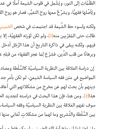
الظلُمَّاتِ إلى النور، ويُشْعِل في قلوب الشِّيعة أملًا في عد
ويُأصِّلها فقهيًّا، ويشرِّعُ معها روح التغيُّر، فصار هو روح ا
ولكنه ولسوء حظ الشِّيعة قد اجتمعت في شخص
الخميني
طالت حتى المُقرَّبين منه
[1]
، ولم تكن ثَوْرته الفقهيَّة، إلا 
فيهم. ولكنه يبقى في ذاكرة التاريخ أن هذا الرَّجُل أدخل ا
وبرهانًا من قلب الدِّين، فشرَّع لِمَا عجز الفقهاء من قبله
إن دراسة العَلاقة بين النظرية السياسيَّة كالسُّلْطة وم
المواضيع في متن فقه السياسة الشيعيّ، لم تكن بأمرٍ جديد
دِينهم بأن بحث لهم عن مخرجٍ من مشكلاتهم التي أعاقت 
هذا
[2]
. ومن هنا، فإن هذا البحث في دراسته لتجديد الخمين
سوف نفهم العَلاقة بين النظرية السياسيَّة وفقه السياسة،
بين السُّلْطة والتَّشريع وما لهما من مشكلاتٍ تُعَاني منها ا