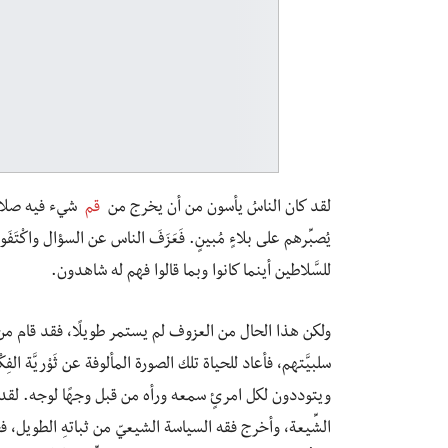
لقد كان الناسُ يأسون من أن يخرج من
قم
شيء فيه صلاح
يُصبِّرهم على بلاءٍ مُبينٍ. فَعَزَفَ الناس عن السؤال واكْتَف
للسَّلاطين أينما كانوا وبما قالوا فهم له شاهدون.
ولكن هذا الحال من العزوف لم يستمر طويلًا، فقد قام من
سلبيَّتهم، فأعاد للحياة تلك الصورة المألوفة عن ثَوْريَّة ا
ويتوددون لكل امرئٍ سمعه ورأه من قبل وجهًا لوجه. لقد ك
الشِّيعة، وأخرج فقه السياسة الشيعيّ من ثباتهِ الطويل، فخر