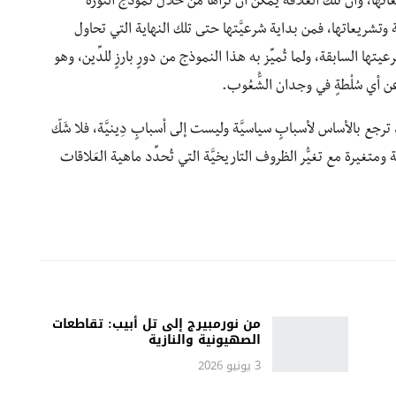
تها، وأن تلك العَلاقة يمكن أن نراها من خلال نموذج الثَّورة
لْطة وتشريعاتها، فمن بداية شرعيَّتها حتى تلك النهاية التي تحاول
 السابقة، ولما تُميِّز به هذا النموذج من دورٍ بارزٍ للدِّين، وهو
 أي سُلْطةٍ في وجدان الشُّعُوب.
رجع بالأساس لأسبابٍ سياسيَّة وليست إلى أسبابٍ دِينيَّة، فلا شَكّ
تغيرة مع تغيُّر الظروف التاريخيَّة التي تُحدِّد ماهية العَلاقات
من نورمبيرج إلى تل أبيب: تقاطعات
الصهيونية والنازية
3 يونيو 2026