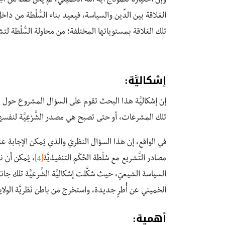
وإن اختيارنا لنموذج آية الله الخميني، لم يكن فقط من أجل
العَلاقة بين الدِّين والسياسة، فيعيد بناء السُّلْطة من دا
تلك العَلاقة بمستوياتها المختلفة؛ من محاولة السُّلْطة لت
إشكاليَّة:
إن إشكاليَّة هذا البحث تقوم على السؤال المشروع حول الع
تلك المشرعات، أو حتى تصبح هي مصدر الشَّرْعِيَّة لنفسه
في الواقع، إن هذا السؤال النظريّ والذي يُمكن الإجابة عنه 
مصادر التَّشريع مع سُلْطة الحُكْم التنفيذيَّة
[4]
، يُمكن أن نرى
السياسة الشيعيّ، حيث شكَّلت إشكاليَّة الشَّرعيَّة تلك جا
الخميني عن أُطرٍ جديدة، واستخرج من باطن نَظريَّة الولاية ف
أهمية: