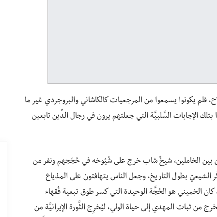
، فلم يكونوا يسمعوا من المرجعيات كالكاشاني والبروجردي غير ما
َوا بتلك الإجابات السَّلبيَّة التي جعلتهم يرون في رجال الدِّين تابعين
 بين الخاملين، شيخٌ شاب خرج على شُيُوخه في حُجَجهم ونفر من
لفِكْر الشيعيّ بطول التاريخ، وجعل الناس يتهافتون على المذياع
ان الخميني هو الحُجَّة الوحيدة التي كسر طوق تبعية فُقهاء
ج من ثبات المهدي إلى حياة الولي، ليُخرِج الثَّورة الإيرانيَّة من