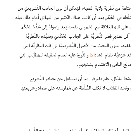
 من نَظريَة ولاية الفقيه، فيُمكن أن نرى الجانب التَّشريعيّ من
لْطة في الحُكْم بعد أن كانت هناك الكثير من العوائق أمام ذلك قبله
ت على تلك العَلاقة مع الخميني نفسه بعد وصولهُ إلى سُدَّة الحُكْم
قديرٍ قِصَر النَّظريَّة على الجانب الحُكْميّ وتقيُّده بالنَّظريَّة
لفقيه، بدون البحث عن الأصول التَّشريعيَّة في تلك النَّظريَّة التي
شَرْعيَّة نظام الشاه
[5]
والثَّورة عليه لعدم تحقيقه للمَطَالِب التي
 مصالح الناس والاهتمام بشئونهم.
لأوَسْط بشكلٍ، عام يفترض منا أن نتساءل عن مصادر التَّشريع
ك، ونجد انقلاب لا تكف السُّلْطة عن مُمَارسته على مصادر شريعتها