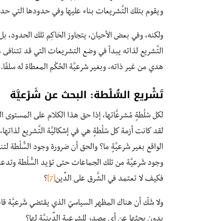
ويقوم بتلك التَّشريعات بناء عليها وفي حدودها التي حددتها
ولكنه، وفي بعض الأحيان، يتجاوز الحَاكِم تلك الحدود، بل
التَّشريع لذاته يبدأ في وضع التشريعات التي قد تتنافى مع ش
هدي من غير ذاته، وبغير شرعيَّة الحُكْم المعطاة له سلفًا.
تَشْريع السُّلْطة: البحث عن شَرْعيَّة
لكل سُلْطةٍ مُشرعَّاتها، إذا حق هذا الكلام على المستوى ا
لقد كانت أزمة كل سُلْطةٍ هي في إشكاليَّة التَّشريع لذاتها،
الواقع بغير شَرعيَّةٍ ما؟ والحق أن ضرورة وجود السُّلْطة 
وجود شَرعيَّة من تلك الجماعات حتى تؤيد السُّلْطة وتدعمه
فكيف لا تعتمد في الشَّرق على الدِّين
[7]
؟
ولا شَكّ أن هناك المظهر السياسيّ الذي يقتضي شَرعيَّة قانون
بدون بحثها عن أي مصدرٍ للشرعية الدِّينيَّة لها؟