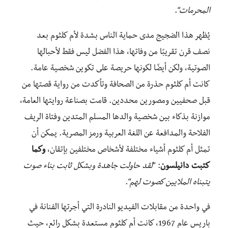
المحرمات
“.
يُظهر هذا الضجيج مدى حماية الناس بشدة لأم كلثوم بعد
نصف قرن تقريبًا من وفاتها، هذا الفضل ليس فقط لأحبالها
الصوتية، ولكن أيضًا لكونها حريصة على تكوين شخصية عامة.
كانت أم كلثوم حذرة من الصحافة وتأكدت من رواية قصتها من
قبل صحفيين ومصورين محددين. قامت بصناعة روايتها العامة،
موازنة بذكاء بين شخصية والدها المسلم المتدين وفتاة الريف
الفلاحة والمدافعة عن اللغة العربية ورمز المصرية. يمكن أن
تمثل أم كلثوم أشياء مختلفة لأشخاص مختلفين بإتقان،
وكما
كتبت دانيلسون
: “
لقد حاولت جاهدة وبشكل ثابت بناء صوت
يتبناه الملايين كصوت لهم
“.
في واحدة من مقابلات الفيديو النادرة التي أجرتها الفنانة في
باريس عام 1967، كانت أم كلثوم مستعدة بشكل رائع، حيث