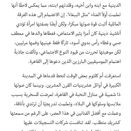
الدينية مع ابنه وابن أخيه، وقلدتهم ابنته، مما يعكس لاحقًا أنها
تعلمت أولاً الغناء “مثل الببغاء”. إن الانضمام إلى هذه الفرقة
العائلية أثبت قوة صوتها مبكرًا، ولكن أيضًا بصفتها امرأة تؤدي
أناشيدَ دينية كان أمرًا يثير الامتعاض، فغطاها والدها في معطف
صبي وغطاء رأس بدوي أسود، تاركًا فقط عينيها وفمها مرئيين،
لكن موهبتها تحررت من قيود النوع الاجتماعي، وتألقت جاذبةً
اهتمام الموسيقيين البارزين الذين دعوها إلى القاهرة.
استغرقت أم كلثوم بعض الوقت لتحط قدماها في المدينة
الكبيرة في أوائل عشرينيات القرن العشرين. وبينما كان صوتها
ذا شعبية في منازل النخبة في القاهرة، تعرضت للسخرية بسبب
ملابسها وسلوكها في البلاد، وتعلمت تدريجيًا أن ترتدي بأناقة،
وعملت مع أفضل الفنانين في هذا العصر، على الرغم من سمعتها
كشريك متطلب. لقد تنافست شركات التسجيلات عليها