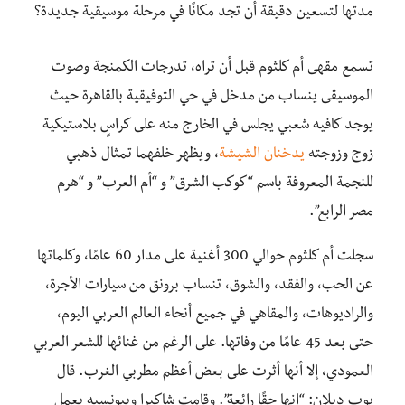
مدتها لتسعين دقيقة أن تجد مكانًا في مرحلة موسيقية جديدة؟
تسمع مقهى أم كلثوم قبل أن تراه، تدرجات الكمنجة وصوت
الموسيقى ينساب من مدخل في حي التوفيقية بالقاهرة حيث
يوجد كافيه شعبي يجلس في الخارج منه على كراسٍ بلاستيكية
زوج وزوجته
يدخنان الشيشة
، ويظهر خلفهما تمثال ذهبي
للنجمة المعروفة باسم “كوكب الشرق” و “أم العرب” و “هرم
مصر الرابع”.
سجلت أم كلثوم حوالي 300 أغنية على مدار 60 عامًا، وكلماتها
عن الحب، والفقد، والشوق، تنساب برونق من سيارات الأجرة،
والراديوهات، والمقاهي في جميع أنحاء العالم العربي اليوم،
حتى بعد 45 عامًا من وفاتها. على الرغم من غنائها للشعر العربي
العمودي، إلا أنها أثرت على بعض أعظم مطربي الغرب. قال
بوب ديلان: “إنها حقًا رائعة”. وقامت شاكيرا وبيونسيه بعمل