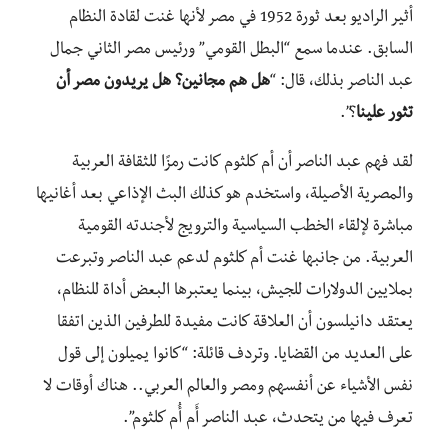
أثير الراديو بعد ثورة 1952 في مصر لأنها غنت لقادة النظام
السابق. عندما سمع “البطل القومي” ورئيس مصر الثاني جمال
عبد الناصر بذلك، قال: “
هل هم مجانين؟ هل يريدون مصر أن
تثور علينا
؟”.
لقد فهم عبد الناصر أن أم كلثوم كانت رمزًا للثقافة العربية
والمصرية الأصيلة، واستخدم هو كذلك البث الإذاعي بعد أغانيها
مباشرة لإلقاء الخطب السياسية والترويج لأجندته القومية
العربية. من جانبها غنت أم كلثوم لدعم عبد الناصر وتبرعت
بملايين الدولارات للجيش، بينما يعتبرها البعض أداة للنظام،
يعتقد دانيلسون أن العلاقة كانت مفيدة للطرفين الذين اتفقا
على العديد من القضايا. وتردف قائلة: “كانوا يميلون إلى قول
نفس الأشياء عن أنفسهم ومصر والعالم العربي.. هناك أوقات لا
تعرف فيها من يتحدث، عبد الناصر أَم أُم كلثوم”.