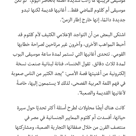
موسيقى قريبتها ما زالت شديدة الصلة بالحاضر اليوم، “لم تكن
موسيقى أم كلثوم للماضي فقط.. أغانيها قديمة لكنها تبدو
جديدة دائمًا، إنها خارج إطار الزمن”.
اشتكى البعض من أن التواجد الإعلامي الكثيف لأم كلثوم قد
أحبط المواهب الأخرى، وآخرون غير مرتاحين لصراحة خطابها
القومي. تتحدى أغانيها التي تستمر لمدة ساعة موسيقى البوب ​​
لمدة ثلاث دقائق. تقول الخنساء، فنانة لبنانية صنعت نسخة
إلكترونية من أغنيتها قصة الأمس: “يجد الكثير من الناس صعوبة
في فهم اللغة العربية الفصحى، لذلك لا يستمعون إليها، خاصةً
لأغانيها القديمة والصعبة”.
كانت هناك أيضًا محاولات لطرح أسئلة أكثر تحديًا حول سيرة
حياتها، أفسدت أم كلثوم المعايير الجنسانية في مصر في
منتصف القرن من خلال صفقاتها التجارية الصعبة، ومشاركتها