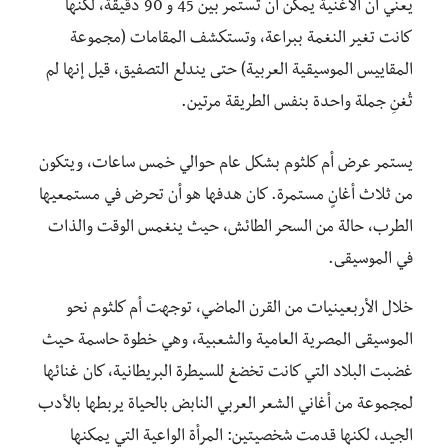
يعني أن الأغنية يمكن أن تستمر بين 45 و 90 دقيقة، لكنها
كانت تغير النغمة ببراعة، وتستكشف المقامات (مجموعة
المقاييس الموسيقية العربية) حتى يندلع التصفيق، قيل إنها لم
تُغنِ جملة واحدة بنفس الطريقة مرتين.
يستمر عرض أم كلثوم بشكل عام حوالي خمس ساعات، ويتكون
من ثلاث أغانٍ مستمرة. كان هدفها هو أن تحرض في مستمعيها
الطرب، حالة من السحر الطائش، حيث ينغمس الوقت والذات
في الموسيقى.
خلال الأربعينيات من القرن الماضي، توجهت أم كلثوم نحو
الموسيقى المصرية العامية والشعبية، وهي خطوة حاسمة حيث
غضبت البلاد التي كانت تخضغ للسيطرة البريطانية، كان غنائها
لمجموعة من أغاني الشعر العربي النابض بالحياة يربطها بالأدب
الجيد، لكنها قدمت شخصيتين: المرأة الواعية التي يمكنها