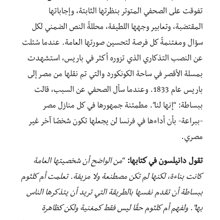
تفوقت على الصحفي المتوتر بنظرتها الثابتة، وإجاباتها
المقتضبة، وتعابير وجهها اللطيفة، محللةً النص الضمني لكل
سؤال ومغتنمةً كل فرصة لتحسين صورتها العامة. عندما سُئلت
عن النصب التذكاري الذي تزوره أكثر في باريس، استشهدت
بمسلة الأقصر في ساحة الكونكورد والتي تم نقلها من مصر إلى
باريس عام 1833. وعندما سأل الصحفي عن السبب، قالت
ببساطة: “إنها لنا”. مطمئنة جمهورها في كل منازل مصر
-ببراعة- بأن أداءها في فرنسا لن يجعلها تكون شخصًا آخر غير
مصري.
تقول دانيلسون في كتابها:
“
من الواضح أن شخصيتها العامة
كانت بناءة، لكنها لم تكن مصطنعة ولا مزيفة. تعلمت أم كلثوم
ببساطة أن تقدم نفسها بالطريقة التي تريد أن يتذكرها الناس
بها”. ولفهم أم كلثوم حقًا ليس فقط كمغنية ولكن كظاهرة