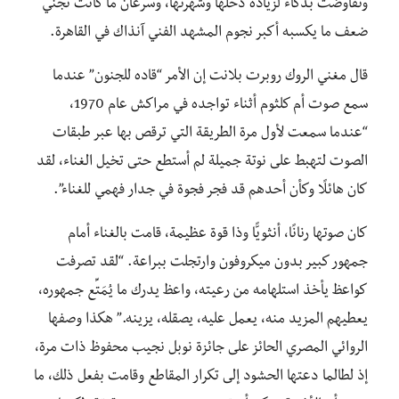
وتفاوضت بذكاء لزيادة دخلها وشهرتها، وسرعان ما كانت تجني
ضعف ما يكسبه أكبر نجوم المشهد الفني آنذاك في القاهرة.
قال مغني الروك روبرت بلانت إن الأمر “قاده للجنون” عندما
سمع صوت أم كلثوم أثناء تواجده في مراكش عام 1970،
“عندما سمعت لأول مرة الطريقة التي ترقص بها عبر طبقات
الصوت لتهبط على نوتة جميلة لم أستطع حتى تخيل الغناء، لقد
كان هائلًا وكأن أحدهم قد فجر فجوة في جدار فهمي للغناء”.
كان صوتها رنانًا، أنثويًّا وذا قوة عظيمة، قامت بالغناء أمام
جمهور كبير بدون ميكروفون وارتجلت ببراعة. “لقد تصرفت
كواعظ يأخذ استلهامه من رعيته، واعظ يدرك ما يُمَتِّع جمهوره،
يعطيهم المزيد منه، يعمل عليه، يصقله، يزينه.” هكذا وصفها
الروائي المصري الحائز على جائزة نوبل نجيب محفوظ ذات مرة،
إذ لطالما دعتها الحشود إلى تكرار المقاطع وقامت بفعل ذلك، ما