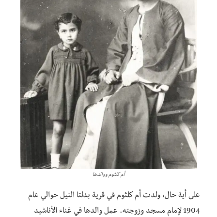
أم كلثوم ووالدها
على أية حال، ولدت أم كلثوم في قرية بدلتا النيل حوالي عام
1904 لإمام مسجد وزوجته. عمل والدها في غناء الأناشيد