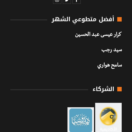
أفضل متطوعي الشهر
كرار عيسى عبد الحسين
سيد رجب
سامح هواري
الشركاء