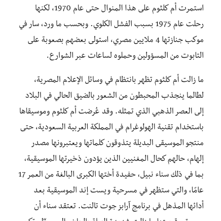
استمرت أم كلثوم على هذا المنوال حتى عام 1970، لكنها
رحلت عام 1975 بسبب الفشل الكلوي. وبحسب ما ورد، سار في
موكب جنازتها 4 ملايين مصري، استولى بعضهم بصعوبة على
التابوت من المسؤولين وحملوه لساعات عبر الشوارع.
ما زالت أم كلثوم تظهر بانتظام في وسائل الإعلام المصرية،
لطالما ينجذب المحبطون من الشعور بالضيق الحالي في البلاد
إلى العصر الذهبي الذي تمثله. وقد عُرضت أم كلثوم وموسيقاها
باستخدام تقنية الهولوغرام في المملكة العربية السعودية، حتى
منتجو الموسيقى البديلة يتذوقون كلماتها ويعتبرونها مصدر
إلهام، حالهم كحال المغنيين الذين يؤدون ذخيرتها الموسيقية،
بما في ذلك سناء نبيل، حفيدة أختها الكبرى البالغة من العمر 17
عامًا، والتي ستظهر في مسرحية ويست إند الموسيقية بعد
أدائها المذهل في برنامج آرابز جوت تالنت. تعتقد سناء أن