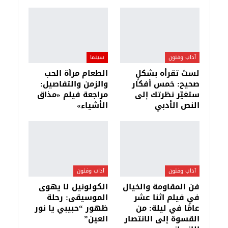
آداب وفنون
سينما
لستَ تقرأه بشكلٍ
الطعام مرآة الحب
صحيح: خمس أفكار
والزمن والتفاصيل:
ستغيّر نظرتك إلى
مراجعة فيلم «مذاق
النص الأدبي
الأشياء»
آداب وفنون
آداب وفنون
فن المقاومة والخيال
الكولونيل لا يهوى
في فيلم اثنا عشر
الموسيقى: رحلة
عامًا في ليلة: من
ظهور “حبيبي يا نور
القسوة إلى الانتصار
العين”