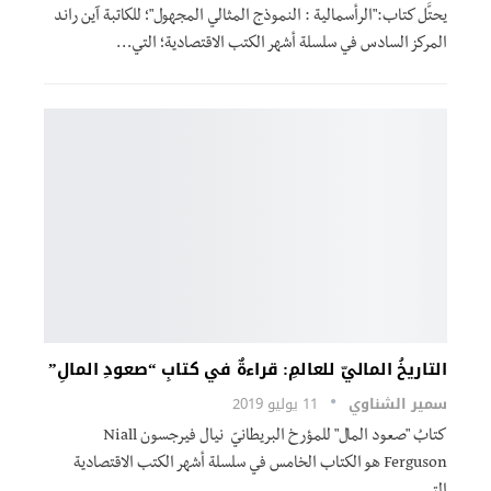
يحتَّل كتاب:"الرأسمالية : النموذج المثالي المجهول"؛ للكاتبة آين راند
المركز السادس في سلسلة أشهر الكتب الاقتصادية؛ التي…
التاريخُ الماليّ للعالمِ: قراءةٌ في كتابِ “صعودِ المالِ”
سمير الشناوي
11 يوليو 2019
كتابُ "صعود المال" للمؤرخ البريطانيّ نيال فيرجسون Niall
Ferguson هو الكتاب الخامس في سلسلة أشهر الكتب الاقتصادية