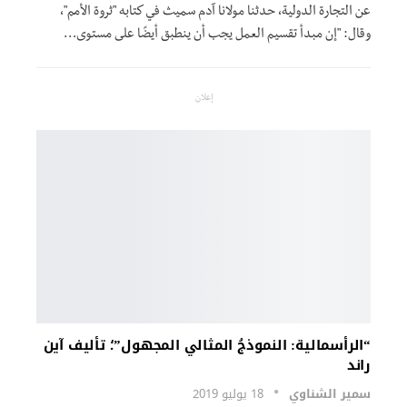
عن التجارة الدولية، حدثنا مولانا آدم سميث في كتابه "ثروة الأمم"،
وقال: "إن مبدأ تقسيم العمل يجب أن ينطبق أيضًا على مستوى…
إعلان
“الرأسمالية: النموذجُ المثالي المجهول”؛ تأليف آين
راند
سمير الشناوي
18 يوليو 2019