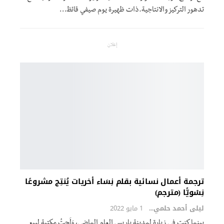
تدهور التركيز والانتاجية.ذات ظهيرة يوم صيفي قائظ
…
إعلان
ترجمة أعمال نسائية بقلم نِسَاء أخريات يُنتِج مشروعًا
نِسْويًّا (مترجم)
ليلى أحمد حلمي
1 مايو 2022
بينما كنت في زيارة لمدينة باريس العام الماضي، وَلَجتُ مكتبة لبيع