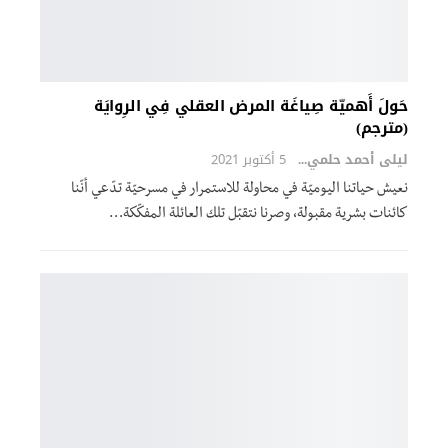
حَولَ أَهميّة صِياغَة المرض العقلي فِي الرِوايَة
(مترجم)
ليلى أحمد حلمي
5 أكتوبر 2021
نعيش حياتنا اليوميّة في محاولة للاستمرار في مسرحيّة تدّعي أنّنا
كائنات بشرية مقبولة، وصرنا نتقبّل تلك العائلة المفكّكة…