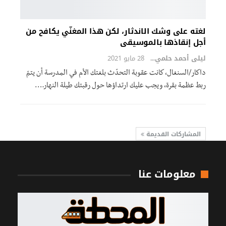
لغته على وشك الاندثار، لكن هذا المغنّي يكافح من
أجل إنقاذها بالموسيقى
ليلى أحمد حلمي
28 مايو 2021
داكار/السنغال، كانت عقوبة التحدّث بلغتك الأم في المدرسة أن يتمّ
ربط عظمة بقرة، ويجب عليك ارتداؤها حول رقبتك طيلة النهار.…
المشاركات القديمة
معلومات عنا