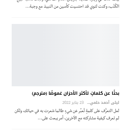
الكُتُب، وكنت لتوي قد احتسيت كأسين من النبيذ مع وجبة
…
بحثًا عن كلماتٍ لأكثر الأحزان غموضًا (مترجم)
ليلى أحمد حلمي
23 يناير 2022
لعل التعرُّف على كلمةٍ تُعبِّر عن شيءٍ طالما شعرت به في حياتك، ولكن
لم تعرف كيفية مشاركته مع الآخرين، أمر يبعث على
…