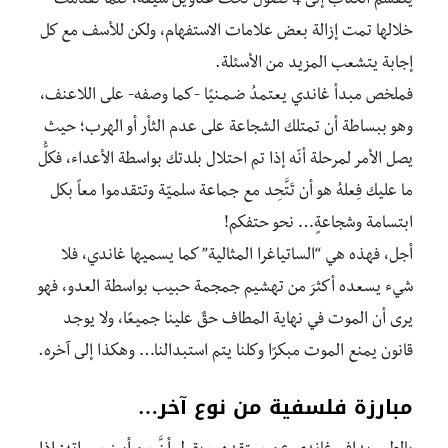
ينقسم الكتاب إلى 4 فصول تحت عناوين شيّقة، كلما تقدّمت
خلالها تمت إزالة بعض علامات الاستفهام، ولكن للأسف مع كل
إجابة يتشعب المزيد من الأسئلة.
فملخص مبدأ غاندي يعتمدُ ضـمـنيًا -كما وصفه- على اللاعنف،
وهو ببساطة أن تمتلك الشجاعة على عدم الثأر أو الهرب؛ حيث
يصل الأمر لمرحلة أنّه إذا تم احتلال بلدتك بواسطة الأعداء، فكلُّ
ما عليك فِعلهُ هو أن تَتَّحِد مع جماعة سلميّة وتتقدموا معاً بكل
ابتسامة وشجاعةٍ… نحو حتفكم!
أجل، فهذه هي “الساتياغرا المثالية” كما يسميها غاندي، فلا
شيء يسعده أكثرَ من تهشيم جمجمة حبيب بواسطة العدو، فهو
يرى أن الموت في نهاية المطاف حقٌ علينا جميعًا، ولا يوجد
قانون يمنع الموت مبكرًا وكلنا يتم استبدالنا… وهكذا إلى آخره.
مبارزة فلسفية من نوع آخر…