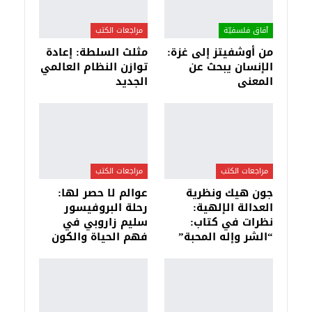
آفاق فلسفيّة‎
مراجعات الكتب
من أوشفيتز إلى غزة:
مثلث السلطة: إعادة
الإنسان يبحث عن
توازن النظام العالمي
المعنى
الجديد
مراجعات الكتب
مراجعات الكتب
جون هيك ونظرية
عوالم لا حصر لها:
العدالة الإلهية:
رحلة البروفيسور
نظرات في كتاب:
سليم زاروبي في
“الشر وإله المحبة”
فهم الحياة والكون