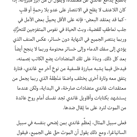
بالطبع يدافع غاندي عن معتقده، ويقول أنَّ من أبرز مبرراته: إذا
كان اللاعنف لا يفلح في الانتصار على عدو بلا رحمةٍ أو قلبٍ
-كما قد يعتقد البعض- فإنه على الأقل يحمِلُ بعض الأمل في
جلب تعاطفٍ للقضية، وبث الحياة في نفوس المتفرّجين للتحرُّكِ
وربما ينتصر الجميع في النهاية دون خسائر، عكس العنف الذي
يؤدي إلى سفك الدماء وإلى خسائر محتومة وربما لا ينجح أيضاً
بعد كل ذلك. وبناءً على تلك المتضادات يضع الكاتب بَصمته،
فيدخل فيما يشبه مبارزة فلسفية من نوعٍ آخر مع غاندي، فتارة
يتفق معه وتارة أخرى يختلف واضعًا مَنْطِقَهُ الذي ربما يجعل من
معتقدات غاندي متضادات صارخة، في البداية، ولكن عندما
يستشهد بكتابات وأقاويل غاندي تجد نفسك أمام روح عائدة
من الموت لترد على ما يُقال ضدها.
فعلى سبيل المثال، يُعظِّم غاندي بمن يُضحي بنفسه في سبيل
الساتياغرا، ومع ذلك يقول أن الموتَ حقٌ على الجميع، فيقول