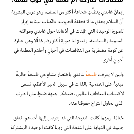
إيمانُ غاندي يتطلَّبُ شجاعةً أكثر من العنف، وهو درس للبشرية
أنّ السلام يحقق ما لا تحققهُ الحروب، فالكتاب بمثابة إبراز
للصورة الوحيدة التي عَلِقَت في أذهاننا حول غاندي ومواقفه
السلمية والسياسية، ويُنتج لنا صورة أكثرَ وضوحًا ألا وهي عبارة
عن كومة مضطربة من التناقضات في أحيانٍ وأحلامِ العظمة في
أحيانٍ أخرى.
ولمن لا يعرف،
فلسفة
ُ غاندي باختصار متناهٍ هي فلسفةٌ حالمةٌ
مبنيةٌ على التضحية بالذات في سبيل الخير الأعظم، تسعى
لاكتساب التعاطف العالمي، فتتشكل جبهة ضغطٍ على الطرف
الذي نحاول انتزاع حقوقنا منه.
ختامًا، ومهما كانت النتيجة التي قد يتوصل إليها أحدهم، نتفق
جميعًا في النهاية على النقطة التي ربما كانت الوحيدة المشتركة