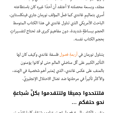
مجلد، وبسعة محصلته لا أعتقد أن أحدًا غيره كان باستطاعته
أَسري بتعاليمِ غاندي كما فعلَ المؤلف نورمان جاري فينكلستاين،
الباحث الأمريكي الذي تناول غاندي في هذا الكتاب المتوسط
الحجم ببساطةٍ شديدة، دون مفاهيمَ كبرى قد تحتاج لتفسيراتٍ
بحجم الكتاب نفسه.
يتناول نورمان في
أربعةِ فصول
فلسفة غاندي وكيف كان لها
التأثير الكبير على كُل مناضلي العالم حتى لو كانوا يؤمنون
بالعنف على عكس غاندي، الذي يُعتبر أهم شخصية في الهند،
والأكثُر تأثيراً في مرحلتها ضد نضال الاحتلال الإنجليزيِّ.
فلتتحدوا جميعًا ولتتقدموا بكلِّ شجاعةٍ
نحو حتفكم …