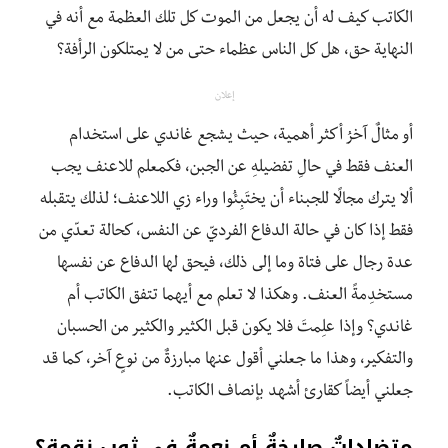
الكاتب كيف له أن يجعل من الموت كل تلك العظمة مع أنه في
النهاية حق، هل كل الناس عظماء حتى من لا يمتلكون الرأفة؟
إعلان
أو مثالٌ آخرُ أكثر أهمية، حيث يشجع غاندي على استخدام
العنف فقط في حالِ تفضيلهِ عن الجبن، فكمعلم للاعنف يجب
ألا يترك مجالًا للجبناء أن يختَبِئُوا وراء زي اللاعنف؛ لذلك يتقبله
فقط إذا كان في حالة الدفاع الفرديّ عن النفس، كحالة تعدّي من
عدة رجال على فتاة وما إلى ذلك، فيحق لها الدفاع عن نفسها
مستخدِمةً العنف. وهكذا لا تعلم مع أيهما تتفق الكاتب أم
غاندي؟ وإذا علِمتَ فلا يكون قبل الكثير والكثير من الحسبان
والتفكير، وهذا ما جعلني أقول عنها مبارزةٌ من نوعٍ آخر، كما قد
جعلني أيضاً كقارئ أشهد بإنصاف الكاتب.
متضاداتٌ صارخةٌ أم نعمةٌ في ثوبِ نقمة؟