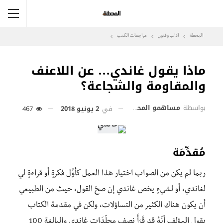
المحطة
آداب وفنون
مراجعات الكتب
ماذا يقول غاندي… عن اللاعنف
والمقاومة والشجاعة؟
بواسطة
مساهمو المحطة
في
2 يونيو 2018
467
مُقدِّمَة
ربما لم يكن من الصواب اختيار هذا العمل كأوَّل فكرةٍ أو قراءةٍ لي
لغاندي، أو لشيءٍ يخص غاندي إن صحّ القول، حيث من الطبيعي
أن يكون هناك الكثير من التساؤلات، ولكن في مقدمة الكتاب
يقول المؤلف أنّهُ قد قَرَأَ نصف مجلّدَات غاندي والبالغة 100