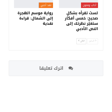
آداب وفنون
نقد أدبي
لستَ تقرأه بشكلٍ
رواية موسم الهجرة
صحيح: خمس أفكار
إلى الشمال: قراءة
ستغيّر نظرتك إلى
نقدية
النص الأدبي
السابق
التالي
اترك تعليقا