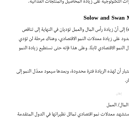
رات التكنولوجية على زيادة المحاصيل والمنتجات الغذائية.
تشير النظرية الكلاسيكية الجديدة (exogenous Model) إلى أنّ زيادة رأس المال والعمل تؤديان في النهاية إلى تناقص
حدود على زيادة معدلات النمو الاقتصادي، وهناك مرحلة لن تؤدي
ل النمو الاقتصادي ثابتًا. وعلى هذا فإنه حتى نستطيع زيادة النمو
عتبار أن لهذه الزيادة فترة محدودة، وبعدها سيعود معدّل النمو إلى
ر.
إعلان
المال/ العمل
ثر ستشهد معدلات نمو اقتصادي تماثل نظيراتها في الدول المتقدمة