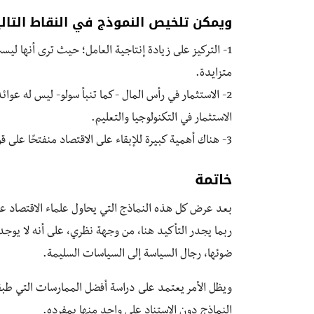
ويمكن تلخيص النموذج في النقاط التالي
1- التركيز على زيادة إنتاجية العامل؛ حيث ترى أنها ليس
متزايدة.
2- الاستثمار في رأس المال -كما تنبأ سولو- ليس له عوائ
الاستثمار في التكنولوجيا والتعليم.
3- هناك أهمية كبيرة للإبقاء على الاقتصاد منفتحًا على قوى التغيير من خلال تخفيض البيروقراطية ورفع الدعم.
خاتمة
بعد عرض كل هذه النماذج التي يحاول علماء الاقتصاد عن
ربما يجدر التأكيد هنا، من وجهة نظري، على أنه لا يو
ضوئها، رجال السياسة إلى السياسات السليمة.
ويظل الأمر يعتمد على دراسة أفضل الممارسات التي طبق
النماذج دون الاستناد على واحد منها بمفرده.