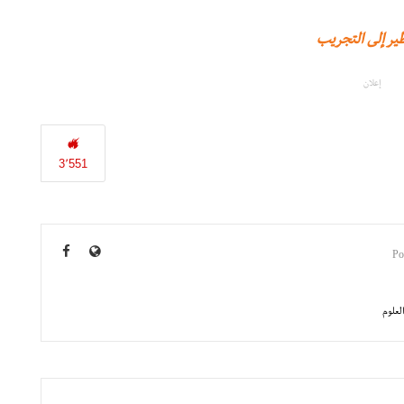
ظير إلى التجريب
إعلان
3٬551
لعلوم