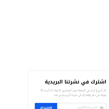
اشترك في نشرتنا البريدية
كل أسبوع تُنشر في المحطة بعض المواضيع الشيقة، إذا أردت ألا
يفوتك شيء قم بالإشتراك في نشرتنا البريدية من هنا.
الاشتراك