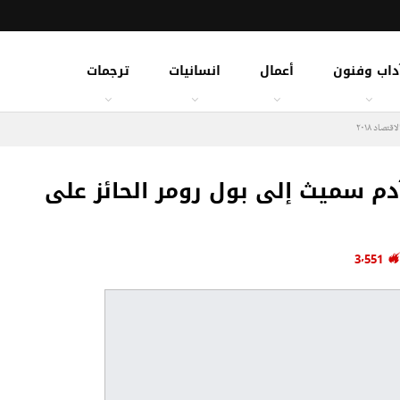
داب وفنون
أعمال
انسانيات
ترجمات
صاد ٢٠١٨
دم سميث إلى بول رومر الحائز على
3٬551