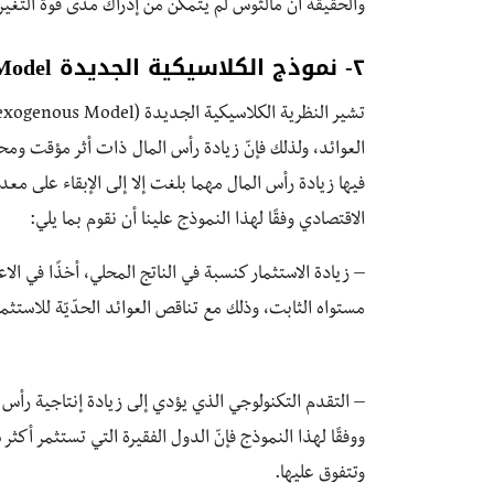
والحقيقة أنّ مالثوس لم يتمكن من إدراك مدى قوة التغي
٢- نموذج الكلاسيكية الجديدة Solow and Swan Model
العوائد، ولذلك فإنّ زيادة رأس المال ذات أثر مؤقت وم
فيها زيادة رأس المال مهما بلغت إلا إلى الإبقاء على معد
الاقتصادي وفقًا لهذا النموذج علينا أن نقوم بما يلي:
– زيادة الاستثمار كنسبة في الناتج المحلي، أخذًا في الا
مستواه الثابت، وذلك مع تناقص العوائد الحدّيّة للاستثما
– التقدم التكنولوجي الذي يؤدي إلى زيادة إنتاجية رأس 
ووفقًا لهذا النموذج فإنّ الدول الفقيرة التي تستثمر أك
وتتفوق عليها.