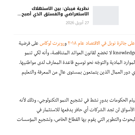
نظرية فيبلن: بين الاستهلاك
الاستعراضي والفستق الذي أصبح…
27 أبريل 2026
ى جائزة نوبل في الاقتصاد عام ٢٠١٨
و
روبرت لوكاس
على فرضية
أساسية وهي أنه خلافًا للأرض ورأس المال، فإن المعرفة knowledge لا تخضع لقانون العوائد المتناقصة، وأنه لكي تنمو
موارد المادية والتوجّه نحو توسيع قاعدة المعارف لدى مواطنيها.
 يبرز مفهوم رأس المال البشري human capital، أي دور العمال الذين يتمتعون بمستوى عالٍ من المعرفة والتعليم
قيام الحكومات بدورٍ نشط في تشجيع النمو التكنولوجي، وذلك لأنه
الأسواق لن تجد الشركات أي حافز يدفعها للاستثمار في
حوث والتطوير التي يقوم بها القطاع الخاص، وتشجيع المؤسسات