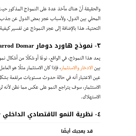
والحقيقة أنّ هناك مآخذ عدة على النموذج المذكور حيث
المحلي بين الدول، ولأسباب عجز بعض الدول عن جذب م
التحتية، هذا بالإضافة إلى عجز النموذج عن تفسير كيفي
٣- نموذج هاورد دومار Harrod Domar ( الادخار والاستثمار)
يعد هذا النموذج، في الواقع، نوعًا أو شكلًا من أشكال نم
بين
الادخار والاستثمار
، فإذا كان الاستثمار مثلًا هو الع
عين الاعتبار أنه في حالة حدوث مستويات مرتفعة بشكل م
الاستثمار، سوف يتراجع النمو على عكس مما نظن لأنه لن 
الاستهلاك.
٤- نظرية النمو الاقتصادي الداخلي Endogenous Growth theory
قد يعجبك أيضًا