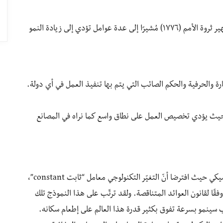
طرح آدم سميث النموذج الكلاسيكي للنموّ في كتابه الشهير ثروة الأمم (١٧٧٦) مُشيرًا إلى عدة عوامل تؤدي إلى زيادة النمو
 والحرفية والحكم الصائب التي يتم بها تنفيذ العمل في أي دولة.
، حيث يؤدي تخصيص العمل على نطاق واسع كما نراه في المصانع
قام هذان العالمان الكبيرَين بتطوير نموذج سميث الكلاسيكي حيث افترضا أنّ التغيّر التكنولوجي معامل “ثابت constant”،
ًا لقانون العوائد المتناقصة. ولقد ترتّب على هذا النموذج تلك
 سينمو بسرعة تفوق بكثير قدرة هذا العالم على إطعام سكانه.