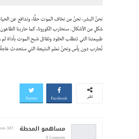
نحنُ البشر، نحنُ من نخاف الموت حقًّا، وندافع عن الحياة 
شكلٍ من الأشكال. سنحارب الكورونا، كما حاربنا الطاعون 
طبيعتنا التي تتطلب الخلود وتقاتل شبح الموت بأداة لم و
نُحارب دون يأس ونحنُ نعلم النتيجة التي ستحدث عاجلًا أ
Twitter
Facebook
نشر
مساهمو المحطة
337 Posts
0 Comments