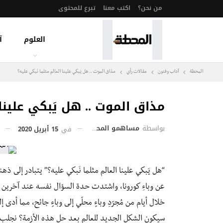
من نحن؟
اكتب معنا
تبرع للمحتوى
العلوم
آ
المحطة
آداب وفنون
مقالات رأي
مذاق الموت .. هل يَبكي علينا العالم مثلما نَبكي عليه؟
مذاق الموت .. هل يَبكي علينا 
بواسطة
مساهمو المحطة
في
15 أبريل 2020
“هل يَبكي علينا العالم مثلما نَبكي عليه؟” يتبادر إلى ذ
عن وباءِ كورونا، واشتدت حدة السؤال نفسه عند آخرين غ
خلال أيام من مُجرّدِ وباءٍ محلّي إلى وباءٍ جائح، مما أ
سيكون الشكل الجديد للعالم بعد حل هذه الأزمة؟ نجلب ا