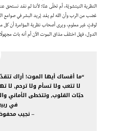
النظرية النيتشويّة، أم تخلّى عنّا؛ لأننا لم نعُد نستحق ع
غضب من الرب وأن الله لم يعُد يُريد البشر في صوامع ال
لوقتٍ غير معلوم، ويرى أصحاب نظرية المؤامرة أن كل ما يح
الدول، فهل اختلفَ مذاق الموت الآن أم أنه باتَ مجهولًا 
“ما أقساك أيها الموت! أراك تتقد
لا تتعب ولا تسأم ولا ترحم, لا ت
حبّات القلوب, وتتخطى الأماني والأ
في ربيعِ
– نجيب محفوظ