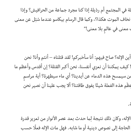
قة في المجتمع أم رذيلة إذا كنا مجرد جماعة من الحرافيش؟ وإذا
 نخاف الموت هكذا؟، وكما قال الرسام بيكاسو عندما سُئِل عن معنى
معنى في عالمٍ بلا معنى!”
 الإله؟ صاح فيهم: أنا سأخبركم! لقد قتلناه – أنتم وأنا! نحن
اه! كيف يمكننا أن نعزي أنفسنا، نحن أكبر القتلة؟ إن أقدس وأعظم ما
ن سيمسح هذه الدماء عن أيدينا؟ أي ماء سيطهرنا؟ أية مراسمٍ
ظَم هذه الفعلة شيئًا يفوق طاقتنا؟ ألا يجب علينا أن نصير نحن
.
الإله، وكان ذلك نتيجة لِما حدث بعد عصر الأنوار من تعزيز قدرة
ن الحاجة إلى نصوصٍ دينية أو ما شابه. فهل مات الإله فعلًا حسب