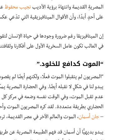
المصريةِ القديمة وانتهاءً برؤية الأديب
نجيب محفوظ
عنه
على أحدٍ أبدًا، وأن الأقوال الميتافيزيقية التي تدّعي 
إن الميتافيزيقا رغم ضرورة وجودها في حياة الإنسان لتقوم 
في الغالب تكون عامل السخرية الأول على أفكارنا وثقافت
“الموت كدافع للخلود.”
“المصريون لم يتقبلوا الموت فعلًا، ولكنهم أيضًا لم يق
يبدو لنا في شكلٍ لا نقبله أيضًا. وفي الحضارة المصرية ي
عدم تقبل الموت، وفي الوقت نفسه وضعه في مركز كل ال
الحضاري بطريقة متعددة. لقد كره المصريون الموت وأحبو
–
جان أسمان
، الموت والعالم الآخر في مصر القديمة، 
يبدو بديهيًّا أن أسمان قد فهم الطبيعة المصرية عن طريق