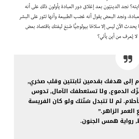
نايته؟ نجد الدينيّون بعد إغلاق دور العبادة يأولون ذلك على أنه
عبادة، ونجد البعض يقول أنه غضب الطبيعة وأنها تثور على البشر
دث الآن ليس إلا سلاحًا بيولوجيًّا صُنِعَ ليفتك باقتصاد بعض
لا يُعرف من أين يأتي؟
ّم إلى هدفك بقدمين ثابتتين وقلب صخري,
هزّك الدموع, ولا تستعطفك الآمال, تدوس
حلام. ثم لا تتبدل سُنّتك ولو كان الفريسة
 العمر الزاهر.”
, رواية همس الجنون.