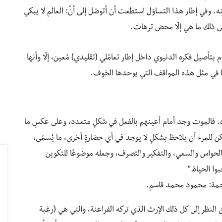
. وفي إطار هذا التساؤل استطعت أن أتوصّل إلى أنَّ: العالم لا يبكي
عكس ذلك ما هي إلّا محض ترهات.
بتأصيل فكره الدنيوي داخل إطار تعامُلي (تقليدي) مُعين، إلّا وأنها
نا في مثل هذه المواقف التي يوحدها الخوف.
صوه. فالموت وجد أمام أعينهم بالفعل في شكلٍ متعدد، وعلى عكسِ ما
مكن للمرء أن يلاحظ بشكلٍ لا يوجد في أي حضارةٍ أخرى، ما يُسمّى،
حواس والسعي، والتفكير والتصرف، وجعله موضوعًا للتكوين
ا الحياة.”
ترجمة: محمود محمد قاسم.
 النظر إلى كل ذلك الإرث الذي تركه الفراعنة، والتي هي (رغبة