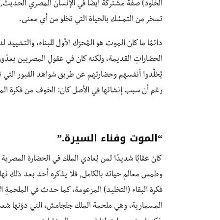
الخلود) صفة مشتركة أيضًا في الإنسان المصري الحديث, 
تسخر من التمسُك بالحياة التي تخلو من أي معنى.
دائمًا ما كان الموت هو المُحرّك الأول للبناء، والتشييد
الحضاراتِ القديمة، ولكنه كان في عقولِ المصريين يعدّون 
يُخلّدوا أنفسهم وحضارتهم عن طريق شواهد القبور التي نرا
رغم أن سبب إنشائها في الأصل كان: الخوف من فكرة المو
“الموت وفناء السيرة.”
كان عقابًا شديدًا لمن يُعادي الملك في الحضارة المصرية
وطمس معالم حياته بالكامل, فلا يذكره أحد بعد ذلك نهائيًّ
فكرة البقاء (التخليد) المزعومة، كما حدث في الملحمةِ ا
المسمارية، وهي ملحمة الملك جلجامش، التي دوّنها شعب 