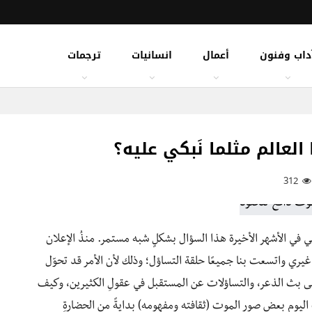
داب وفنون
أعمال
انسانيات
ترجمات
العالم مثلما نَبكي عليه؟
312
هني في الأشهر الأخيرة هذا السؤال بشكلٍ شبه مستمر. منذُ الإعلان
يري واتسعت بنا جميعًا حلقة التساؤل؛ وذلك لأن الأمر قد تحوّل
دى إلى بث الذعر، والتساؤلات عن المستقبل في عقولِ الكثيرين، وكيف
ليوم بعض صور الموت (ثقافته ومفهومه) بدايةً من الحضارةِ