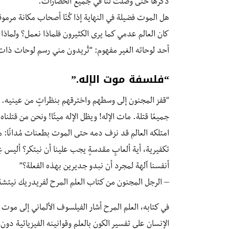
ذكرها حتى وصلت لنا في جميع الحضارات.
هل الموت فضيلة في النهاية إذا كُنّا أصحاب مكانة مرمو
كان العالم عدمي كما يرى الكثيرون فلماذا نعمل؟ ولماذا
أحد لوحاته الغير مفهوم: “تُريدون مني رسم لوحات ذات 
“فلسفة موت الإله.”
“قفز المجنون إلى وسطهم واخترقهم بنظراتٍ من عينيه. أين
جميعًا قتلة. مات الإله! ويظل الإله ميتًا! ونحن من قتلن
امتلكه العالم قد نزف دمه حتى الموت بطعنات مُدانًا: م
تكفيرية، أية ألعابٍ مقدسةٍ يجب علينا أن نبتكر؟ أليس عِ
أنفسنا آلهة لمجرد أن نبدو جديرين بهذه الفعلة؟”
– الرجل المجنون من كتاب العلم المرح لفريدريك نيتشة
في كتابه، العلم المرح أشار الفيلسوف الألماني إلى موت 
الإنسان على تفسير الكون بالعلم وقوانينه الفيزيائية دو