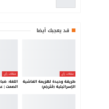
قد يعجبك أيضا
مقالات رأي
مقالات رأي
طريقة وحيدة لهزيمة الفاشية
اللغة: ضباب
الإسرائيلية (مُتَرجَم)
الصمت | عز