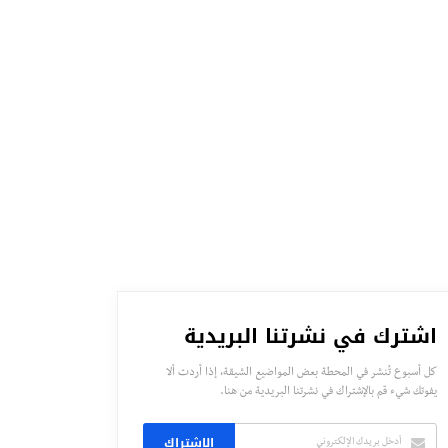
اشترك في نشرتنا البريدية
كل أسبوع تُنشر في المحطة بعض المواضيع الشيقة، إذا أردت ألا
يفوتك شيء قم بالإشتراك في نشرتنا البريدية من هنا.
الاشتراك