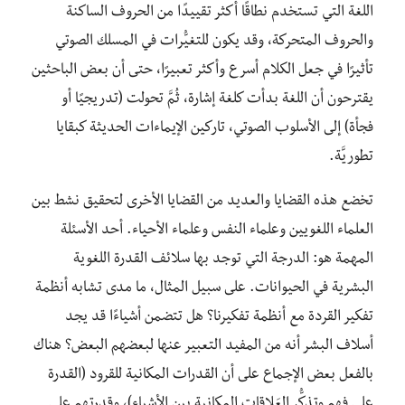
اللغة التي تستخدم نطاقًا أكثر تقييدًا من الحروف الساكنة
والحروف المتحركة، وقد يكون للتغيُّرات في المسلك الصوتي
تأثيرًا في جعل الكلام أسرع وأكثر تعبيرًا، حتى أن بعض الباحثين
يقترحون أن اللغة بدأت كلغة إشارة، ثُمَّ تحولت (تدريجيًا أو
فجأة) إلى الأسلوب الصوتي، تاركين الإيماءات الحديثة كبقايا
تطوريَّة.
تخضع هذه القضايا والعديد من القضايا الأخرى لتحقيق نشط بين
العلماء اللغويين وعلماء النفس وعلماء الأحياء. أحد الأسئلة
المهمة هو: الدرجة التي توجد بها سلائف القدرة اللغوية
البشرية في الحيوانات. على سبيل المثال، ما مدى تشابه أنظمة
تفكير القردة مع أنظمة تفكيرنا؟ هل تتضمن أشياءًا قد يجد
أسلاف البشر أنه من المفيد التعبير عنها لبعضهم البعض؟ هناك
بالفعل بعض الإجماع على أن القدرات المكانية للقرود (القدرة
على فهم وتذكُّر العَلاقات المكانية بين الأشياء)، وقدرتهم على