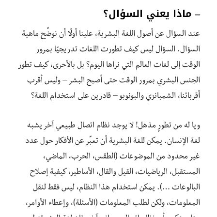
– ماذا يعني السؤال؟
عند السؤال عن أصول اللغة البشرية، علينا أولًا أن نوضِّح ماهية
السؤال. السؤال ليس كيف تطورت اللغات تدريجيًا بمرور
الوقت إلى لغات العالم التي نراها اليوم؟ بل بالأحرى، كيف تطور
الجنس البشري بمرور الوقت حتى أصبح البشر – وليس أقرب
أقربائنا، الشمبانزي والبونوبو – قادرين على استخدام اللغة؟
ويا له من تطورٍ مذهل! لا يوجد نظام اتصال طبيعي آخر يشبه
لغة الإنسان. يمكن للغة البشرية أن تعبِّر عن الأفكار حول عدد
غير محدود من الموضوعات (الطقس، الحرب، الماضي،
المستقبل، الرياضيات، القيل والقال، الأساطير، كيفية إصلاح
البالوعات …). يمكن استخدام هذا النظام، ليس فقط لنقل
المعلومات، ولكن لطلب المعلومات (الأسئلة)، وإعطاء الأوامر،