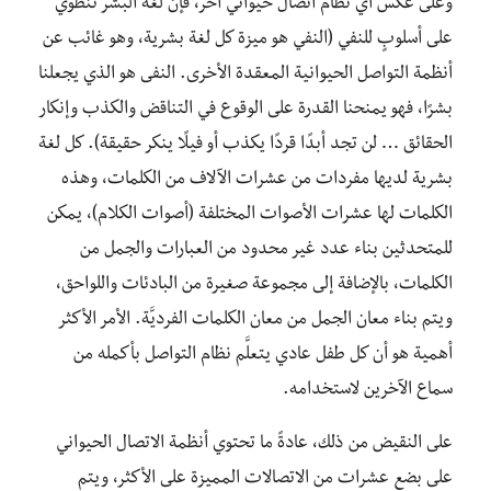
وعلى عكس أي نظام اتصال حيواني آخر، فإن لغة البشر تنطوي
على أسلوبٍ للنفي (النفي هو ميزة كل لغة بشرية، وهو غائب عن
أنظمة التواصل الحيوانية المعقدة الأخرى. النفى هو الذي يجعلنا
بشرًا، فهو يمنحنا القدرة على الوقوع في التناقض والكذب وإنكار
الحقائق … لن تجد أبدًا قردًا يكذب أو فيلًا ينكر حقيقة). كل لغة
بشرية لديها مفردات من عشرات الآلاف من الكلمات، وهذه
الكلمات لها عشرات الأصوات المختلفة (أصوات الكلام)، يمكن
للمتحدثين بناء عدد غير محدود من العبارات والجمل من
الكلمات، بالإضافة إلى مجموعة صغيرة من البادئات واللواحق،
ويتم بناء معان الجمل من معان الكلمات الفرديَّة. الأمر الأكثر
أهمية هو أن كل طفل عادي يتعلَّم نظام التواصل بأكمله من
سماع الآخرين لاستخدامه.
على النقيض من ذلك، عادةً ما تحتوي أنظمة الاتصال الحيواني
على بضع عشرات من الاتصالات المميزة على الأكثر، ويتم