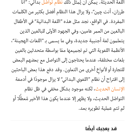
اللغة الحديثة. يمكن أن يُمثِّل ذلك
نظام تواصُل
بدائي: ”أنا
طرزان، أنت چين“، ولا يزال هذا النظام أفضل بكثير من الكلمات
المفردة. في الواقع، نجد مثل هذه ”اللغة البدائية“ في الأطفال
البالغين من العمر عامين، وفي الجهود الأولى للبالغين الذين
يتعلمون لغة أجنبية جديدة، وفي ما يسمى بـ ”اللغات الهجينة“،
الأنظمة اللغوية التي تم تجميعها معًا بواسطة متحدثين بالغين
بلغات مختلفة، عندما يحتاجون إلى التواصل مع بعضهم البعض
للتجارة أو لأنواعٍ أخرى من التعاون. وقد دفع هذا بعض الباحثين
إلى اقتراح أن نظام ”اللغوي البدائي“ لا يزال موجودًا في أدمغة
الإنسان الحديث
، لكنه موجود بشكل مخفي في ظل نظام
التواصُل الحديث، ولا يظهر إلا عندما يكون هذا الأخير مُعطَّلًا أو
لم تتم عملية تطويره بعد.
قد يعجبك أيضًا