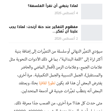
لماذا ينبغي أن نقرأ الفلسفة؟
4 أغسطس 2026
مفهوم التفكير عند حنة أرندت: لماذا يجب
علينا أن نُفكر…
2 أغسطس 2026
سيؤدي التغيُّر النهائي أو سلسلة من التغيُّرات إلى إضافة بنية
أكثر ثراءً إلى ”اللغة البدائية“، بما في ذلك الأدوات النحوية مثل
علامات الجمع، وعلامات الزمن (أفعال الماضي والحاضر
والمستقبل)، الجمل النسبية والجمل التكميلية. مرة أخرى،
يفترض البعض أن هذا قد يكون
تطورًا ثقافيًا
بحتًا، ويعتقد
البعض أنه يتطلَّب تغيُّرات جينية في أدمغة المتحدثين.
متى حدث كل هذا؟ مرة أخرى، من الصعب جدًا معرفة ذلك.