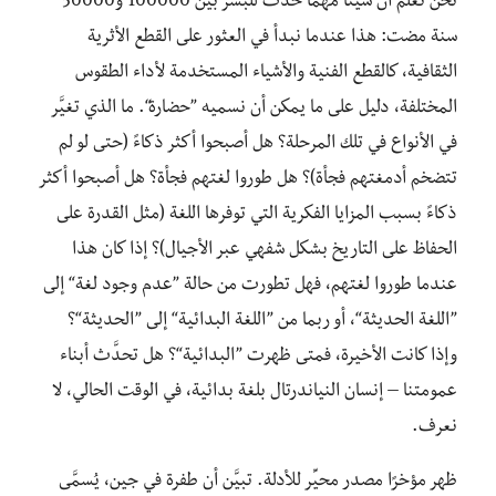
نحن نعلم أن شيئًا مهمًا حدث للبشر بين 100000 و50000
سنة مضت: هذا عندما نبدأ في العثور على القطع الأثرية
الثقافية، كالقطع الفنية والأشياء المستخدمة لأداء الطقوس
المختلفة، دليل على ما يمكن أن نسميه ”حضارة“. ما الذي تغيَّر
في الأنواع في تلك المرحلة؟ هل أصبحوا أكثر ذكاءً (حتى لو لم
تتضخم أدمغتهم فجأة)؟ هل طوروا لغتهم فجأة؟ هل أصبحوا أكثر
ذكاءً بسبب المزايا الفكرية التي توفرها اللغة (مثل القدرة على
الحفاظ على التاريخ بشكل شفهي عبر الأجيال)؟ إذا كان هذا
عندما طوروا لغتهم، فهل تطورت من حالة ”عدم وجود لغة“ إلى
”اللغة الحديثة“، أو ربما من ”اللغة البدائية“ إلى ”الحديثة“؟
وإذا كانت الأخيرة، فمتى ظهرت ”البدائية“؟ هل تحدَّث أبناء
عمومتنا – إنسان النياندرتال بلغة بدائية، في الوقت الحالي، لا
نعرف.
ظهر مؤخرًا مصدر محيِّر للأدلة. تبيَّن أن طفرة في جين، يُسمَّى