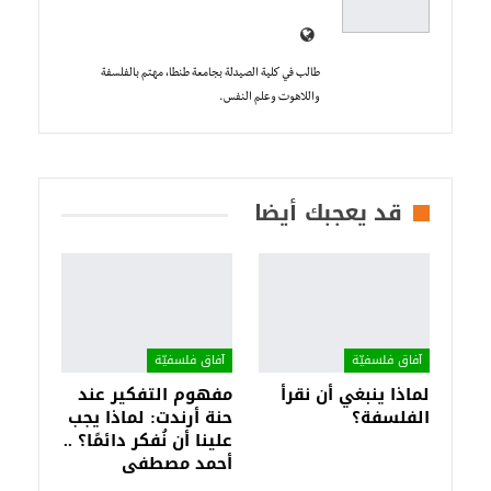
طالب في كلية الصيدلة بجامعة طنطا، مهتم بالفلسفة
واللاهوت وعلم النفس.
قد يعجبك أيضا
آفاق فلسفيّة‎
آفاق فلسفيّة‎
لماذا ينبغي أن نقرأ
مفهوم التفكير عند
الفلسفة؟
حنة أرندت: لماذا يجب
علينا أن نُفكر دائمًا؟ ..
أحمد مصطفى