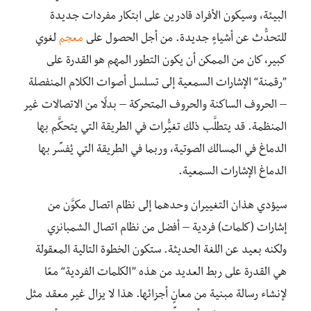
البيئة، وسيكون الأفراد قادرين على ابتكار مفردات جديدة
للتحدُّث عن أشياءٍ جديدة. من أجل الحصول على
معجم
لغوي
كبير، كان من الممكن أن يكون التطور المهم هو القدرة على
”رقمنة“ الإشارات السمعية إلى تسلسل أصوات الكلام المنفصلة
– الحروف الساكنة والحروف المتحركة – بدلًا من الاتصالات غير
المنظمة. قد يتطلَّب ذلك تغيُّرات في الطريقة التي يتحكَّم بها
الدماغ في المسالك الصوتية، وربما في الطريقة التي يُفسِّر بها
الدماغ الإشارات السمعية.
سيؤدي هذان التغييران وحدهما إلى نظام اتصال مكوَّن من
إشارات (كلمات) فردية – أفضل من نظام اتصال الشمبانزي
ولكنه بعيد عن اللغة الحديثة. ستكون الخطوة التالية المعقولة
هي القدرة على ربط العديد من هذه ”الكلمات الفردية“ معًا
لإنشاء رسالة مبنية من معانٍ أجزائها. هذا لا يزال غير معقد مثل