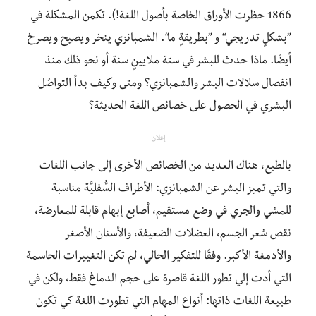
1866 حظرت الأوراق الخاصة بأصول اللغة!). تكمن المشكلة في
”بشكلٍ تدريجي“ و ”بطريقةٍ ما“. الشمبانزي ينخر ويصيح ويصرخ
أيضًا. ماذا حدث للبشر في ستة ملايينٍ سنة أو نحو ذلك منذ
انفصال سلالات البشر والشمبانزي؟ ومتى وكيف بدأ التواصُل
البشري في الحصول على خصائص اللغة الحديثة؟
إعلان
بالطبع، هناك العديد من الخصائص الأخرى إلى جانب اللغات
والتي تميز البشر عن الشمبانزي: الأطراف السُّفليَّة مناسبة
للمشي والجري في وضع مستقيم، أصابع إبهام قابلة للمعارضة،
نقص شعر الجسم، العضلات الضعيفة، والأسنان الأصغر –
والأدمغة الأكبر. وفقًا للتفكير الحالي، لم تكن التغييرات الحاسمة
التي أدت إلي تطور اللغة قاصرة على حجم الدماغ فقط، ولكن في
طبيعة اللغات ذاتها: أنواع المهام التي تطورت اللغة كي تكون