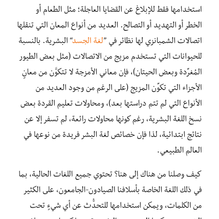
استخدامها فقط للإبلاغ عن القضايا العاجلة؛ مثل الطعام أو
الخطر أو التهديد أو التصالح. العديد من أنواع المعان التي تنقلها
اتصالات الشمبانزي لها نظائر في ”
لغة الجسد
“ البشرية. بالنسبة
للحيوانات التي تستخدم مزيج من الاتصالات (مثل بعض الطيور
المُغرِّدة وبعض الحيتان)، فإن معاني الأمزجة لا تتكوَّن من معانٍ
الأجزاء التي تكوِّن المزيج (على الرغم من وجود العديد من
الأنواع التي لم تتم دراستها بعد)، ومحاولات تعليم القردة بعض
نسخ اللغة البشرية، رغم كونها محاولات رائعة، لم تسفر إلا عن
نتائج ابتدائية، لذا فإن خصائص لغة البشر فريدة من نوعها في
العالم الطبيعي.
كيف وصلنا من هناك إلى هنا؟ تحتوي جميع اللغات الحالية، بما
في ذلك اللغة الخاصة بأسلافنا الصيادون-الجامعون، على الكثير
من الكلمات، ويمكن استخدامها للتحدُّث عن أي شيءٍ تحت