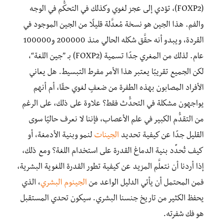
(FOXP2)، تؤدي إلى عجز لغوي وكذلك في التحكُّم في الوجه
والفم. هذا الجين هو نسخة مُعدَّلة قليلًا من الجين الموجود في
القردة، ويبدو أنه حقَّق شكله الحالي منذ 200000 و100000
عام. لذلك من المغري جدًا تسمية (FOXP2) بـ ”جين اللغة“،
لكن الجميع تقريبًا يعتبر هذا الأمر مفرط التبسيط. هل يعاني
الأفراد المصابون بهذه الطفرة من ضعفٍ لغوي حقًا، أم أنهم
يواجهون مشكلة في التحدُّث فقط؟ علاوة على ذلك، على الرغم
من التقدُّم الكبير في علم الأعصاب، فإننا لا نعرف حاليًا سوى
القليل جدًا عن كيفية تحديد
الجينات
لنمو وبنية الأدمغة، أو
كيف تُحدِّد بنية الدماغ القدرة على استخدام اللغة؟ ومع ذلك،
إذا أردنا أن نتعلَّم المزيد عن كيفية تطور القدرة اللغوية البشرية،
فمن المحتمل أن يأتي الدليل الواعد من
الجينوم البشري
، الذي
يحفظ الكثير من تاريخ جنسنا البشري. سيكون تحدي المستقبل
هو فك شفرته.