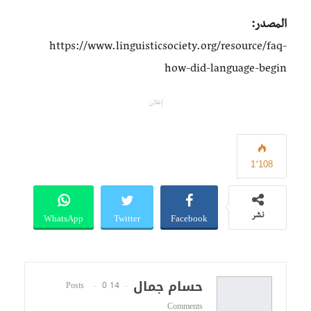
المصدر:
https://www.linguisticsociety.org/resource/faq-
how-did-language-begin
إعلان
1٬108
WhatsApp
Twitter
Facebook
نشر
حسام جمال
0
14 Posts
Comments