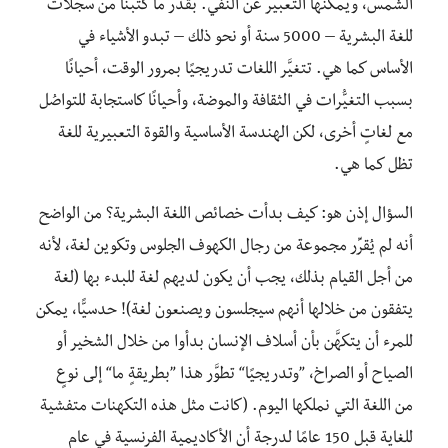
الشمس، ويمكنها التعبير عن النفي. بقدر ما كتبنا من سجلات
للغة البشرية – 5000 سنة أو نحو ذلك – تبدو الأشياء في
الأساس كما هي. تتغيَّر اللغات تدريجيًا بمرور الوقت، أحيانًا
بسبب التغيُّرات في الثقافة والموضة، وأحيانًا كاستجابة للتواصُل
مع لغاتٍ أخرى، لكن الهندسة الأساسية والقوة التعبيرية للغة
تظل كما هي.
السؤال إذن هو: كيف بدأت خصائص اللغة البشرية؟ من الواضح
أنه لم يُقرِّر مجموعة من رجال الكهوف الجلوس وتكوين لغة، لأنه
من أجل القيام بذلك، يجب أن يكون لديهم لغة للبدء بها (لغة
يتفقون من خلالها أنهم سيجلسون ويصنعون لغة)! حدسيًّا، يمكن
للمرء أن يتكهَّن بأن أسلاف الإنسان بدأوا من خلال الشخير أو
الصياح أو الصراخ، ”وتدريجيًا“ تطوَّر هذا ”بطريقةٍ ما“ إلى نوعٍ
من اللغة التي نملكها اليوم. (كانت مثل هذه التكهنات متفشية
للغاية قبل 150 عامًا لدرجة أن الأكاديمية الفرنسية في عام