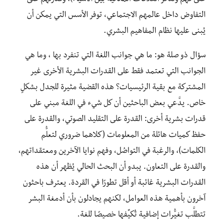
التفاوض داخل عالمهم الاجتماعي، توفر الأسس التي يمكن أن
يُبنى عليها نظام المفاهيم البشري.
سؤال ذو صلة هو: ما هي جوانب اللغة التي تنفرد بها ، وما هي
الجوانب التي تعتمد فقط على القدرات البشرية الأخرى غير
المشتركة مع بقية الرئيسيات؟ هذه القضية مثيرة للجدل بشكلٍ
خاص. يدَّعي بعض الباحثين أن كل شيء في اللغة مبني على
قدرات بشرية أخرى: القدرة على التقليد الصوتي، والقدرة على
حفظ كميات هائلة من المعلومات (كلاهما ضروري لتعلُّم
الكلمات)، والرغبة في التواصُل، وفهم نوايا الآخرين ومعتقداتهم،
والقدرة على التعاون. يبدو أن البحث الحالي يُظهر أن هذه
القدرات البشرية غائبة أو أقل تطورًا في القردة. يعترف باحثون
آخرون بأهمية هذه العوامل، لكنهم يجادلون بأن أدمغة البشر
تتطلَّب تغيُّرات إضافية تُكيِّفها خصيصًا للغة.