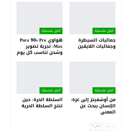
آفاق فلسفيّة‎
آفاق فلسفيّة‎
جماليات السيطرة
هواوي Pura 90s Pro
وجماليات اللايقين
Max: تجربة تصوير
وشحن تناسب كل يوم
آفاق فلسفيّة‎
آفاق فلسفيّة‎
من أوشفيتز إلى غزة:
السلطة الحرة: حين
الإنسان يبحث عن
تنتج السلطة الحرية
المعنى
السابق
التالي