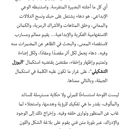
أي كل ما أجلته البصيرة المتفرسة. واستنبطه الوعي
الإبداعي. هو دهاء يشتغل على حبك ونسج الدلالات
والمعاني، وخلق المتاهات والأشراك الرمزية، والكمائن
الاستفهامية الفكرية والإبداعية… يقيم معالم ومسارب
لاستقصاء المعنى، والبحث في الظاهر عن المضمرات منه
وفيه. دهاء يجعل لكل أثر مقصدًا ومفادًا، ولكل إضاءة
وتعتيم وإظهار وإخفاء، مقتضىً يقتضيه استكمال “
البوزل
التشكيلي
“، على غرار ما تكون عليه الكلمة في استكمال
الجملة، وبالتالي معناها.
ليست اللوحة استنساخًا للمرئي ولا حكاية مسترسلة للسائد
والمألوف، بقدر ما هي تفكيك للرؤية وهدمها، واستجلاء لما
غاب عن المنظور وتوارى خلفه وفيه. وإخراج ذلك إلى الوجود
والإدراك، عبر بلورة متن فني يقوم على بلاغة الشكل واللون