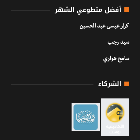
أفضل متطوعي الشهر
كرار عيسى عبد الحسين
سيد رجب
سامح هواري
الشركاء