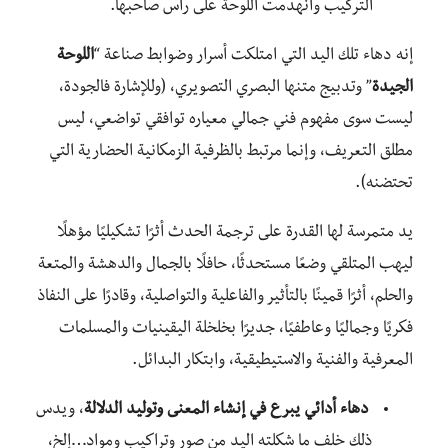
التركيب وانهدمت اللوحة على رأس صاحبها.
إنه دهاء تلك اليد التي امتلكت أسرار وضوابط صناعة “
اللوحة
الجيدة
” وتدبيج متنها البصري التصويري، (وللإشارة فالجودة،
ليست سوى مفهوم فني جمالي معياره توافقي تواضعي، ليس
مطلق التعريف، وإنما مرتبط بالظرفية الزمكانية الحضارية التي
تحتضنه).
يد متمرسة لها القدرة على ترجمة الحدث أثرًا تشكيليًا مؤهلًا
ليهب المتلقي وضعًا مستحدثًا، حافلًا بالجمال والدهشة والمتعة
والحلم، أثرًا قمينًا بالتأثير والفاعلية والتواصلية، وقادرًا على النفاذ
فكريًا وجماليًا وعاطفيًا، جديرًا بخلخلة اليقينيات والمسلمات
المعرفية والفنية والاستيطيقية، وابتكار البدائل.
دهاء أدائي يبرع في إنشاء المعنى وتوليد الدلالة
، ويدس
ذلك خلف ما شكلته اليد من صور وتراكيب ومواد…إلخ،