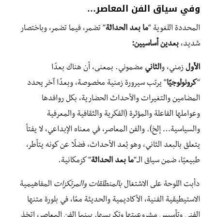
وفي سياق الفن المعاصر…
المحددة اللغوية “
ما بعد الحداثة
” تضمر، فيما تضمر، وباختصار
شديد،
بعدين أساسيين:
الأول
زمني، و
الثاني
مضموني. بمعنى، أن هناك بعدًا
“
كرونولوجيًا
” يرتب سيرورة زمنية مخصوصة، وبعدًا آخر يحدد
المضامين والتغيرات والأحداث الحضارية، بكل روافدها
وعواملها الفاعلة والمؤثرة (الفكرية والثقافية والمعرفية
والسياسية… إلخ). والفن المعاصر، في معناه الإبداعي، لا يفتأ
يتعلق بالبعد الثاني، وهو بُعد الأحداث، فضلًا عن كونه يتأطر،
طبيعيًا، ضمن سياق الــ”
ما بعد الحداثة
” كزمكانية.
دأبت اللوحة على الاشتغال
بالمنطلقات والمرتكزات
المفاهيمية
الاستيطيقية الفنية، الأكاديمية والحديثة معًا، في بلورة متنها
الفني وتأسيس مشروعيتها وتكريسها. بينما الفن المعاصر، اتخذ