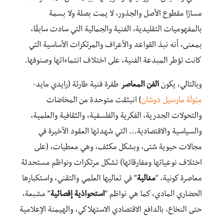
مسارًا مقطوع الأصل والجذور، لا يمت بصلة ولا بسمة
بالمفهوميات التقليدية، الفنية والجمالية التي سادت سابقًا،
بمعنى، أنه نبذ القواعد والأعراف والمرتكزات الأساسية التي
كانت تؤطر المبدَعة الفنية، على اختلاف انتماءاتها وصنوفها.
وبالتالي، يكون
الفن المعاصر
طفرة فنية طارئة (رايدي مايد-
مِبْوَلَة مارسيل دوشان
) انبثقت متوحدة من المخاضات
والتحولات الجدرية، الفكرية والفلسفية، والثقافية والعلمية،
والسياسية والاقتصادية… التي شهدتها العقود الأخيرة في
مجالات حيوية شتى، وبشكل مكثف، وهي معطيات، (على
اختلاف نوعياتها ومفارقاتها) تشكل مرتكزات ونواظم مستحدثة
معاصرة كونية، “
مغالية
” في تعاليها العلمي والتقني، واستكبارها
الحضاري المادي، كما هي نواظم “
استحواذية إقصائية
” مشبعة،
حتى النخاع، بالدافع الاقتصادي الاستهلاكي، والهيمنة الإعلامية