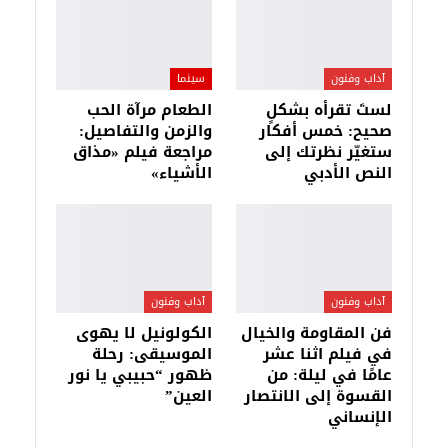
آداب وفنون
سينما
لستَ تقرأه بشكلٍ
الطعام مرآة الحب
صحيح: خمس أفكار
والزمن والتفاصيل:
ستغيّر نظرتك إلى
مراجعة فيلم «مذاق
النص الأدبي
الأشياء»
آداب وفنون
آداب وفنون
فن المقاومة والخيال
الكولونيل لا يهوى
في فيلم اثنا عشر
الموسيقى: رحلة
عامًا في ليلة: من
ظهور “حبيبي يا نور
القسوة إلى الانتصار
العين”
الإنساني