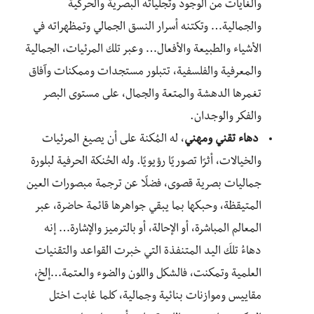
والغايات من الوجود وتجلياته البصرية والحركية
والجمالية… وتكتنه أسرار النسق الجمالي وتمظهراته في
الأشياء والطبيعة والأفعال… وعبر تلك المرئيات، الجمالية
والمعرفية والفلسفية، تتبلور مستجدات وممكنات وآفاق
تغمرها الدهشة والمتعة والجمال، على مستوى البصر
والفكر والوجدان.
دهاء تقني ومهني
، له المُكنة على أن يصيغ المرئيات
والخيالات، أثرًا تصوريًا رؤيويًا. وله الحُنكة الحرفية لبلورة
جماليات بصرية قصوى، فضلًا عن ترجمة مبصورات العين
المتيقظة، وحبكها بما يبقي جواهرها قائمة حاضرة، عبر
المعالم المباشرة، أو الإحالة، أو بالترميز والإشارة… إنه
دهاءُ تلكَ اليد المتنفذة التي خبرت القواعد والتقنيات
العلمية وتمكنت، فالشكل واللون والضوء والعتمة…إلخ،
مقاييس وموازنات بنائية وجمالية، كلما غابت اختل