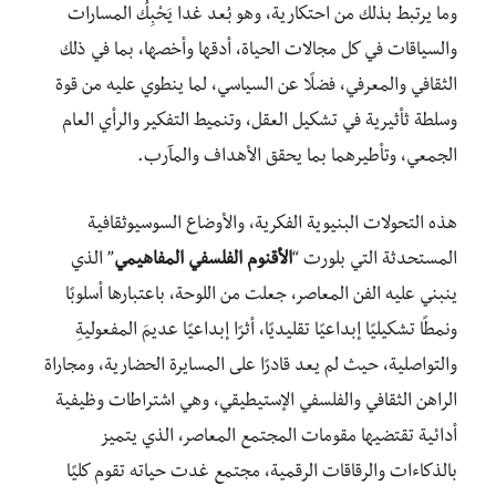
وما يرتبط بذلك من احتكارية، وهو بُعد غدا يَحْبِكُ المسارات
والسياقات في كل مجالات الحياة، أدقها وأخصها، بما في ذلك
الثقافي والمعرفي، فضلًا عن السياسي، لما ينطوي عليه من قوة
وسلطة ثأثيرية في تشكيل العقل، وتنميط التفكير والرأي العام
الجمعي، وتأطيرهما بما يحقق الأهداف والمآرب.
هذه التحولات البنيوية الفكرية، والأوضاع السوسيوثقافية
المستحدثة التي بلورت “
الأقنوم الفلسفي المفاهيمي
” الذي
ينبني عليه الفن المعاصر، جعلت من اللوحة، باعتبارها أسلوبًا
ونمطًا تشكيليًا إبداعيًا تقليديًا، أثرًا إبداعيًا عديمَ المفعوليةِ
والتواصلية، حيث لم يعد قادرًا على المسايرة الحضارية، ومجاراة
الراهن الثقافي والفلسفي الإستيطيقي، وهي اشتراطات وظيفية
أدائية تقتضيها مقومات المجتمع المعاصر، الذي يتميز
بالذكاءات والرقاقات الرقمية، مجتمع غدت حياته تقوم كليًا