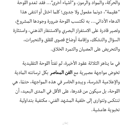
والحركة، والمواد والرموز، و”أشياء أخرى”… فقد تغدو اللوحة
“عقيمة”، دونما مفعول ولا جدوى؛ كلما اختل أو انتفى هذا
الدهاء الأدائي… به تكتسب اللوحة ضرورة وجودها المشروع،
وتصير قادرة على الاستفزاز البصري والاستنفار الذهني، واستثارة
السؤال والتشكك، وإقامة أوضاع قصوى للقلق والتحيرات،
والتحريض على العصيان والتمرد الخلاق.
في ما يناهز الثلاثة عقود الأخيرة، لم تفتأ اللوحة التقليدية
تخوض مواجهة مصيرية مع
الفن المعاصر
بكل ترسانته المادية
والإعلامية الشرسة، ويبدو الخاسر في هذه المواجهة، حتمًا، هي
اللوحة، بل سيكون من قدرها، على الأقل في المدى البعيد، أن
تنتكس وتتوارى إلى خلفية المشهد الفني، مكتفية بتداولية
نخبوية هامشية.
إعلان