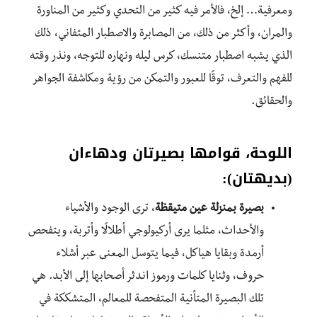
ومعرفية… إلخ، فالأمر فيه كثير من التحدي وكثير من المناورة
والمران، وأكثر من ذلك، من المصابرة والاصطبار المتفاني، ذلك
الذي يشبه اصطبار متنسك، كرس ليله ونهاره للتوجه، ونذر وقته
للفهم والتعرف، توقًا للعبور والتمكن من رؤية ومكاشفة الجواهر
والحقائق.
اللوحة، قوامها بصيرتان ودهاءان
(بديهتان):
بصيرة بمنزلة عين متيقظة
، ترى الوجود والأشياء
والأحداث، مثلما يرى أركيولوجي أطلالًا وأتربة، ويتفحص
أرمدة وبقايا هياكل، فيما يتوسل المعنى عبر أشلاء
حروف، وثنايا كلمات ورموز اندثر أصحابها إلى الأبد. هي
تلك البصيرة المتأنية المتفحصة للمعالم، المتشككة في