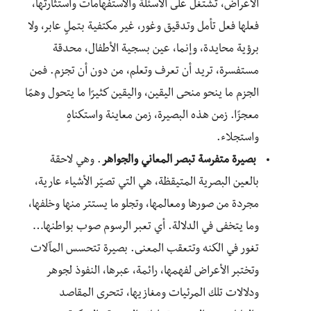
الأعراض، تشتغل على الأسئلة والاستفهامات واستثارتها،
فعلها فعل تأمل وتدقيق وغور، غير مكتفية بتملٍ عابر، ولا
برؤية محايدة، وإنما، عين بسجية الأطفال، محدقة
مستفسرة، تريد أن تعرف وتعلم، من دون أن تجزم. فمن
الجزم ما ينحو منحى اليقين، واليقين كثيرًا ما يتحول وهمًا
معجزًا. زمن هذه البصيرة، زمن معاينة واستكناهٍ
واستجلاء.
بصيرة متفرسة تبصر المعاني والجواهر
. وهي لاحقة
بالعين البصرية المتيقظة، هي التي تصيّر الأشياء عارية،
مجردة من صورها ومعالمها، وتجلو ما يستتر منها وخلفها،
وما يتخفى في الدلالة. أي تعبر الرسوم صوب بواطنها…
تغور في الكنه وتتعقب المعنى. بصيرة تتحسس المآلات
وتختبر الأعراض لفهمها، رائمة، عبرها، النفوذ لجوهر
ودلالات تلك المرئيات ومغازيها، تتحرى المقاصد