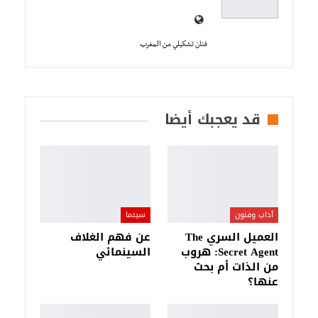
فنان تشكيلي من المغرب
قد يعجبك أيضا
آداب وفنون
سينما
العميل السري The
عن فهم الغلاف
Secret Agent: هروب
السينمائي
من الذات أم بحث
عنها؟