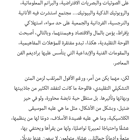
على الصوتيات والبصريات الافتراضية، والبرانم المعلوماتية،
والروبوتيك الذكية والبيونيك… مجتمع استشرت فيه الأنانية
والنرجسية، الفردانية والجمعية على حد سواء، استهلاكي
بإفراط، يؤمن بالمال والاقتصاد وهيمنتهما، وبالتالي، أصبحت
اللوحة التقليدية، هكذا، تبدو مفتقرة للمؤهلات المفاهيمية،
والمقومات الفنية والإبداعية التي يتأسس عليها براديغم الفن
المعاصر.
لكن، مهما يكن من أمر، ورغم الأفول المرتقب لزمن المتن
التشكيلي التقليدي، فاللوحة ما كانت لتفقد الكثير من جاذبيتها
وبهائها وتأثيرها. بل ستظل حية نابضة محاورة، ولو في حيز
ضئيل، وبشكل من الأشكال، مثل ما هي عليه الموسيقى
الكلاسيكية، وما هي عليه قصيدة الأسلاف، دومًا لها من ينظمها،
عشقًا واحتياجًا تعبيريًا تواصليًا، ولها من يقرأها ويحتفي بها،
متعةً وإدمانًا جماليًا… عشاق متولعون لا يبغون عنها بديلًا.