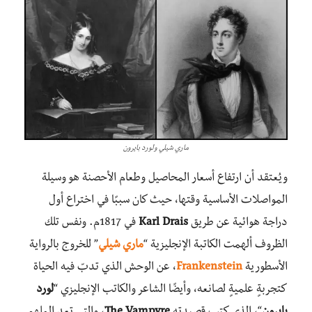
ماري شيلي ولورد بايرون
ويُعتقد أن ارتفاع أسعار المحاصيل وطعام الأحصنة هو وسيلة
المواصلات الأساسية وقتها، حيث كان سببًا في اختراع أول
دراجة هوائية عن طريق
Karl Drais
في 1817م. ونفس تلك
الظروف ألهمت الكاتبة الإنجليزية “
ماري شيلي
” للخروج بالرواية
الأسطورية
Frankenstein
، عن الوحش الذي تدبّ فيه الحياة
كتجربةٍ علميةٍ لصانعه، وأيضًا الشاعر والكاتب الإنجليزي “
لورد