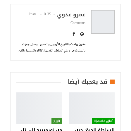
عمرو عدوي
0
35 Posts
Comments
مدون وباحث بالتاريخ الأوروبى والعصور الوسطى، ومهتم
بالميثولوجى و علم الأساطير القديمة، كذلك بالسينما والفن.
قد يعجبك أيضا
آفاق فلسفيّة‎
تاريخ
السلطة الحرة: حين
من نورمبيرج إلى تل