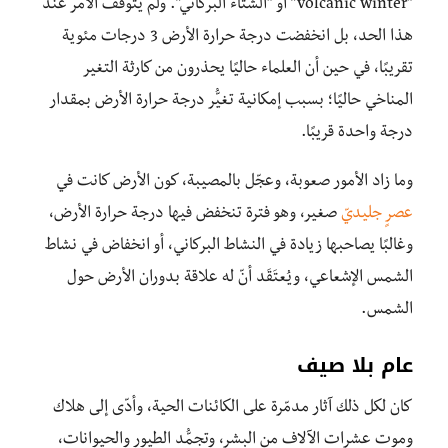
“volcanic winter” أو “الشتاء البركاني”. ولم يتوقف الأمر عند
هذا الحد، بل انخفضت درجة حرارة الأرض 3 درجات مئوية
تقريبًا، في حين أن العلماء حاليًا يحذرون من كارثة التغير
المناخي حاليًا؛ بسبب إمكانية تغيُّر درجة حرارة الأرض بمقدار
درجة واحدة قريبًا.
وما زاد الأمور صعوبة، وعجّل بالمصيبة، كون الأرض كانت في
عصرٍ جليديّ
صغير، وهو فترة تنخفض فيها درجة حرارة الأرض،
وغالبًا يصاحبها زيادة في النشاط البركاني، أو انخفاض في نشاط
الشمس الإشعاعي، ويُعتَقَد أنّ له علاقة بدوران الأرض حول
الشمس.
عام بلا صيف
كان لكل ذلك آثار مدمّرة على الكائنات الحية، وأدّى إلى هلاك
وموت عشرات الآلاف من البشر، وتجمُّد الطيور والحيوانات،