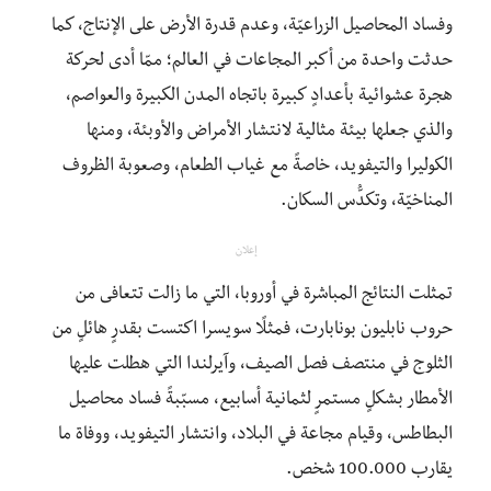
وفساد المحاصيل الزراعيّة، وعدم قدرة الأرض على الإنتاج، كما
حدثت واحدة من أكبر المجاعات في العالم؛ ممّا أدى لحركة
هجرة عشوائية بأعدادٍ كبيرة باتجاه المدن الكبيرة والعواصم،
والذي جعلها بيئة مثالية لانتشار الأمراض والأوبئة، ومنها
الكوليرا والتيفويد، خاصةً مع غياب الطعام، وصعوبة الظروف
المناخيّة، وتكدُّس السكان.
إعلان
تمثلت النتائج المباشرة في أوروبا، التي ما زالت تتعافى من
حروب نابليون بونابارت، فمثلًا سويسرا اكتست بقدرٍ هائلٍ من
الثلوج في منتصف فصل الصيف، وآيرلندا التي هطلت عليها
الأمطار بشكلٍ مستمرٍ لثمانية أسابيع، مسبّبةً فساد محاصيل
البطاطس، وقيام مجاعة في البلاد، وانتشار التيفويد، ووفاة ما
يقارب 100.000 شخص.