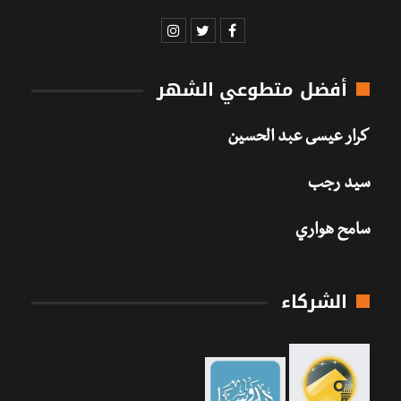
أفضل متطوعي الشهر
كرار عيسى عبد الحسين
سيد رجب
سامح هواري
الشركاء