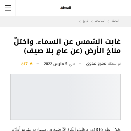
المحطة
انسانيات
تاريخ
غابت الشمس عن السماء. واختلّ
مناخ الأرض (عن عامٍ بلا صيف)
بواسطة
عمرو عدوي
في
5 مارس 2022
817
خلال عام 1816م، دخلت الكرة الأرضية في سيناريو يشابه أفلام