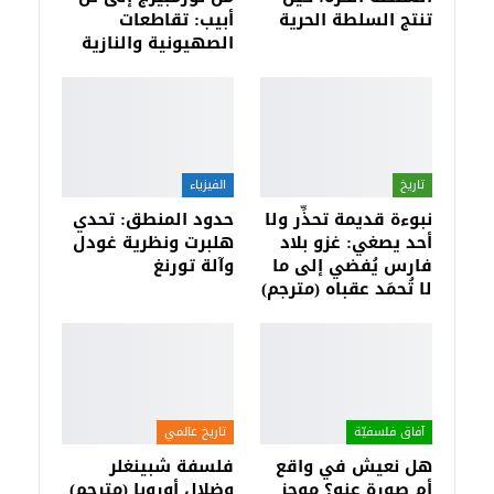
تنتج السلطة الحرية
أبيب: تقاطعات
الصهيونية والنازية
تاريخ
الفيزياء
نبوءة قديمة تحذِّر ولا
حدود المنطق: تحدي
أحد يصغي: غزو بلاد
هلبرت ونظرية غودل
فارس يُفضي إلى ما
وآلة تورنغ
لا تُحمَد عقباه (مترجم)
آفاق فلسفيّة‎
تاريخ عالمي
هل نعيش في واقع
فلسفة شبينغلر
أم صورة عنه؟ موجز
وضلال أوروبا (مترجم)