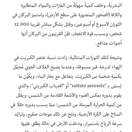
البشرية، وخلف كميةً مهولةً من الغازاتِ والمواد المتطايرة
واللافا (الصخور المنصهرة على سطح الأرض)، واستمرّ البركان في
الثوران لأسبوع أو أسبوعين، وقتل بشكلٍ مباشرٍ تقريبا 12.000
شخص، وبسبب قوة الانفجار، ظنّ القريبون من البركان أنها
أصوات مدافع.
ونتيجة لتلك الثورات المتتالية، زادت نسبة عنصر الكبريت في
الهواء لدرجة غير مسبوقة، وعندما يصبح الغلاف الجوي مُحمَّل
بكميةٍ ضخمة من الكبريت، يتفاعل مع بخار الماء، ويكوِّن ما
يُسمّى بـ “sulfate aerosols” أو “الضباب الكبريتي”، والذي
يقوم بدوره بعكس الضوء والأشعة القادمة من الشمس، ويقلِّل
من كمية الحرارة المرسلة من الشمس؛ ممّا يسبب بدوره خللًا في
المناخ على الكرة الأرضية، ونتج عن ذلك موجات صقيع، وتزايُد
سرعة الرياح باستمرار، ودخلت الأرض في حالة يطلق عليها