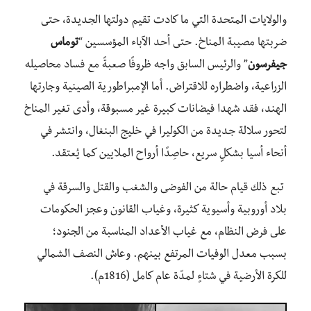
والولايات المتحدة التي ما كادت تقيم دولتها الجديدة، حتى
ضربتها مصيبة المناخ. حتى أحد الآباء المؤسسين “
توماس
جيفرسون
” والرئيس السابق واجه ظروفًا صعبةً مع فساد محاصيله
الزراعية، واضطراره للاقتراض. أما الإمبراطورية الصينية وجارتها
الهند، فقد شهدا فيضانات كبيرة غير مسبوقة، وأدى تغير المناخ
لتحور سلالة جديدة من الكوليرا في خليج البنغال، وانتشر في
أنحاء أسيا بشكلٍ سريع، حاصِدًا أرواح الملايين كما يُعتقد.
تبع ذلك قيام حالة من الفوضى والشغب والقتل والسرقة في
بلاد أوروبية وأسيوية كثيرة، وغياب القانون وعجز الحكومات
على فرض النظام، مع غياب الأعداد المناسبة من الجنود؛
بسبب معدل الوفيات المرتفع بينهم. وعاش النصف الشمالي
للكرة الأرضية في شتاءٍ لمدّة عام كامل (1816م).