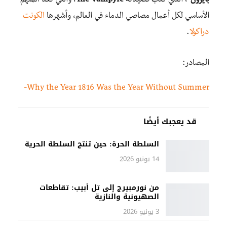
بايرون
“، الذي كتب قصيدته
The Vampyre
، والتي تعد الملهم
الأساسي لكل أعمال مصاصي الدماء في العالم، وأشهرها
الكونت
دراكولا
.
المصادر:
Why the Year 1816 Was the Year Without Summer-
قد يعجبك أيضًا
السلطة الحرة: حين تنتج السلطة الحرية
14 يونيو 2026
من نورمبيرج إلى تل أبيب: تقاطعات
الصهيونية والنازية
3 يونيو 2026