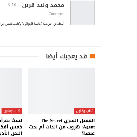
محمد وليد قرين
0
13 Posts
Comments
أستاذ في الترجمة (جامعة الجزائر 2) وكاتب قصص جزائري
قد يعجبك أيضا
آداب وفنون
آداب وفنون
العميل السري The Secret
لستَ تقرأه
Agent: هروب من الذات أم بحث
خمس أفكار
عنها؟
النص الأدب