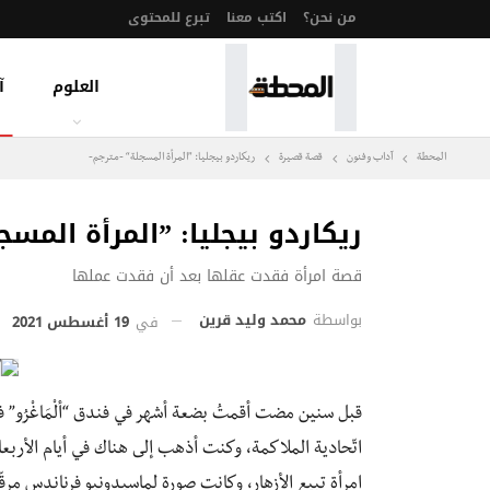
من نحن؟
اكتب معنا
تبرع للمحتوى
العلوم
آ
المحطة
آداب وفنون
قصة قصيرة
ريكاردو بيجليا: ”المرأة المسجلة“ -مترجم-
ريكاردو بيجليا: ”المرأة المسج
قصة امرأة فقدت عقلها بعد أن فقدت عملها
بواسطة
محمد وليد قرين
في
19 أغسطس 2021
قبل سنين مضت أقمتُ بضعة أشهر في فندق “ألْمَاغْرُو” في
اتّحادية الملاكمة، وكنت أذهب إلى هناك في أيام الأرب
امرأة تبيع الأزهار، وكانت صورة لماسيدونيو فرناندس مرقّع