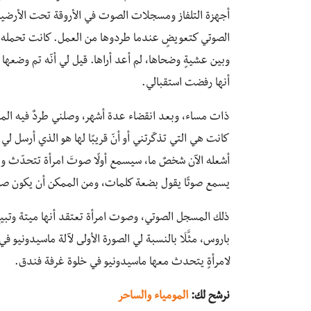
الصوتي كتعويضٍ عندما طردوها من العمل. كانت تحمله ف
وبين عشيةٍ وضحاها، لم أعد أراها. قيل لي أنّه تم وضعها 
أنها رفضت استقبالي.
ذات مساء، وبعد انقضاء عدة أشهر، وصلني طردٌ فيه المسجّل
كانت هي التي تذكّرتني أو أنّ قريبًا لها هو الذي أرسل لي 
أشعله الآن شخصٌ ما، سيسمع أولًا صوتَ امرأة تتحدّث وي
يسمع صوتًا يقول بضعة كلمات، ومن الممكن أن يكون ص
ذلك المسجل الصوتي، وصوت امرأة تعتقد أنها ميتة وتبيع
لامرأةٍ يتحدث معها ماسيدونيو في خلوة غرفة فندق.
نرشح لك:
المومياء والساحر