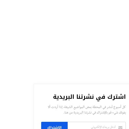
اشترك في نشرتنا البريدية
كل أسبوع تُنشر في المحطة بعض المواضيع الشيقة، إذا أردت ألا
يفوتك شيء قم بالإشتراك في نشرتنا البريدية من هنا.
الاشتراك