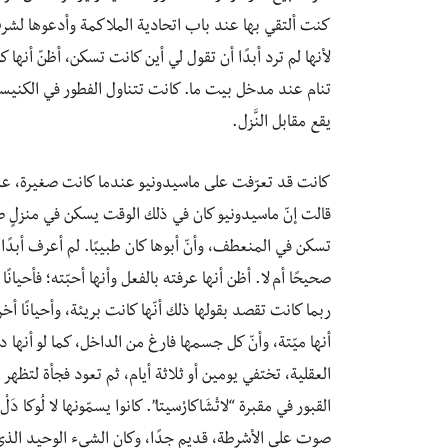
كنت ألتقي بها عند باب اتحادية الملاكمة وأدعوها لشرب ا
لأنها لم ترد أبدًا أن تقول لي أين كانت تسكن، أظنّ أنها 
تنام عند مدخل بيت ما. كانت تتناول الفطور في الكنيسة 
يقع مقابل النَّزل.
كانت قد تعرّفت على ماسيدونيو عندما كانت صغيرة، عند
قالت إنّ ماسيدونيو كان في ذلك الوقت يسكن في منزلٍ صغيرٍ
تسكن في المنعطف، وأنّ أبوها كان طبيبًا. لم أعرف أبدً
صحيحًا أم لا. أظن أنها عرفته بالفعل وأنها أحبّته؛ فأحيان
ربما كانت تقصد بقولها ذلك أنّها كانت بريئة، وأحيانًا أخر
أنها ميّتة، وأنّ كل جسمها فارغ من الداخل، كما لو أ
العقلية، تختفي يومين أو ثلاثة أيام، ثم تعود فجأة لتظهر 
القبور في مقبرة “لاتْشَاكارْسيتا”. كانوا يسمّونها لا لُوكا
صوت على الأشرطة، قديم جدًا، وكان الشيء الوحيد الذي