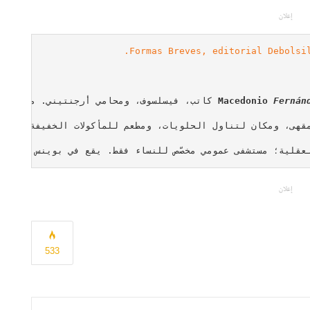
إعلان
Formas Breves, editorial Debolsil
Macedonio
Fernán
إعلان
533