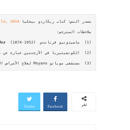
مصدر النص: كتاب ريكاردو بيجليا 
lo, 2014.
(1)  ماسيدونيو فرناندس  
dez
(3)  مستشفى مويانو Moyano لعلاج الأمراض العقلية؛ مستشفى عمومي مخصّص للنساء فقط. يقع في بوينس آيرس، عاصمة الأرجنتين. (ملاحظة المترجم).
Twitter
Facebook
نشر