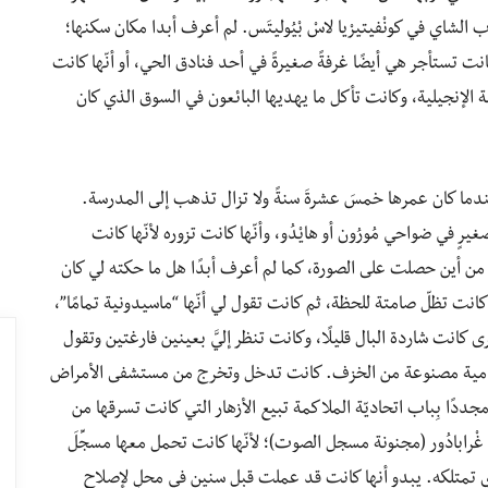
لشاي في كونْفيتيرْيا لاسْ بْيُوليتَس. لم أعرف أبدا مكان سكنها؛
كانت تستأجر هي أيضًا غرفةً صغيرةً في أحد فنادق الحي، أو أنّها كانت
الإنجيلية، وكانت تأكل ما يهديها البائعون في السوق الذي كان
ما كان عمرها خمسَ عشرةَ سنةً ولا تزال تذهب إلى المدرسة.
 في ضواحي مُورُون أو هايْدُو، وأنّها كانت تزوره لأنّها كانت
ا من أين حصلت على الصورة، كما لم أعرف أبدًا هل ما حكته لي كان
ًا كانت تظلّ صامتة للحظة، ثم كانت تقول لي أنّها “ماسيدونية تمامًا”،
ى كانت شاردة البال قليلًا، وكانت تنظر إليَّ بعينين فارغتين وتقول
نها دمية مصنوعة من الخزف. كانت تدخل وتخرج من مستشفى الأمراض
مجددًا بِباب اتحاديّة الملاكمة تبيع الأزهار التي كانت تسرقها من
 دَلْ غْرابادُور (مجنونة مسجل الصوت)؛ لأنّها كانت تحمل معها مسجِّلَ
 تمتلكه. يبدو أنها كانت قد عملت قبل سنين في محلٍ لإصلاح