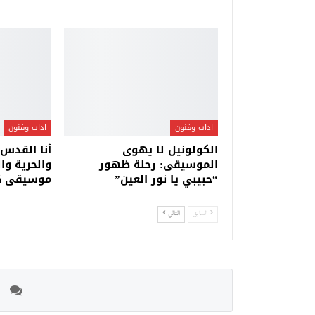
آداب وفنون
آداب وفنون
الكولونيل لا يهوى
أنا القدس:
الموسيقى: رحلة ظهور
والحرية وا
“حبيبي يا نور العين”
موسيقى ك
السابق
التالي