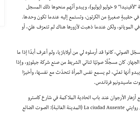
أجهزة التلفاز ومسجلات الصوت في الأروقة تحت الأرضية “لأفينيدا” 9 خوليو (يوليو)، ويبدو أنّهم منحوها ذلك المسجل
ي حقيبةٍ صغيرةٍ من الكرتون، وتستمع إليه عندما تكون وحدها.
في المويانو، ولكن عندما ذهبت لأزورها هناك لم تتعرّف عليّ، أو
 الصوتي، كانوا قد أرسلوه لي من أولابارّيا، ولم أعرف أبدًا إذا ما
الجهاز. كان مسجِّلًا صوتيًا ثنائي الشريط من صنع شركة جيلوزو، وإذا
بدو أنها تغنّي، ثم يسمع نفس المرأة تتحدّث مع نفسها، وأخيرًا
وت ماسيدونيو فرناندس.
 أزهار الأرجوان عند باب اتحادية الملاكمة في شارع كاسترو
باروس، مثَّلَا بالنسبة لي الصورة الأولى لآلة ماسيدونيو في روايتي La ciudad Ausente (المدينة الغائبة): الصوت الضائع