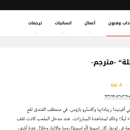
داب وفنون
أعمال
انسانيات
ترجمات
لة“ -مترجم-
533
 أفينيدا ريبَادابِيا وكاستْرو بارّوس. في منعطف الفندق تقع
عاء ليلًا؛ وذلك لمشاهدة المبارزات. عند مدخل الملعب كانت تقف
ة في ثوبها. كان اسمها (أو اسمها) روسا مالابْيَا، وخلال عدة أشهر،