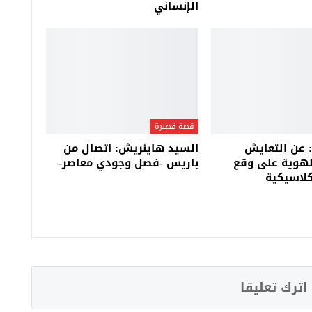
الإنساني
قصة قصيرة
 عن التعايش
السيد هاينريش: اتصال من
لهوية على وقع
باريس -فصل وجودي معاصر-
لاسيكية
اترك تعليقا