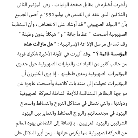
ونُشرت أخباره في مقابل صفحة الوفيات . وفي المؤتمر الثاني
والثلاثين الذي عقد في القدس في يوليو 1992 م أحس الجميع
بأن ” المولد الصهيوني ” قد أوشك على الانقضاض ، وأن المنظمة
الصهيونية أصبحت ” عظاماً جافة ” و ” هيكلاً بدون وظيفة ”
وقد تساءل مراسل الإذاعة الإسرائيلية : ”
هل مازالت هذه
المؤسسة قائمة ؟
” .وقد أثيرت في الآونة الأخيرة شكوك قوية
من جانب كثير من القيادات والتيارات الصهيونية حول جدوى
المؤتمرات الصهيونية ومدى فاعليتها . إذ يرى الكثيرون أن
المؤتمرات تحولت إلى منتديات كلامية وأصبحت عاجزة عن
مواجهة المظاهر المتفاقمة للأزمة الشاملة للحركة الصهيونية
ودولتها ، والتي تتمثل في مشاكل النزوح والتساقط واندماج
اليهود في مجتمعاتهم والزواج المختلط والتمايز بين اليهود
الشرقيين واليهود الغربيين ، بالإضافة إلى انفضاض يهود العالم
عن الحركة الصهيونية مما يكرس عزلتها . ومن أبرز الدلائل على