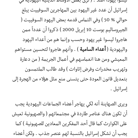
ليسوا يهودا أصلاً . ( ترى بعض الأوساط الدينية اليهودية في
إسرائيل أن عدد غير اليهود بين المهاجرين السوفييت يبلغ
حوالي % 50 ) وفي التماس قدمه بعض اليهود السوفييت (
الجيروساليم بوست 10 إبريل 2000 ) ذكروا أن عدداً ممن
هاجروا ليسوا غير يهود وحسب وإنما هم من أعداء اليهود
واليهودية (
أعداء السامية
) . وأنهم هاجروا لتحسين مستواهم
المعيشي ومن هنا انغماسهم في أعمال الجريمة ( من دعارة
وتهريب مخدرات وفرض إتاوات ) وقد طالب الملتمسون
بتعديل قانون العودة حتى يتسنى منع مثل هؤلاء من الهجرة إلى
إسرائيل .
ويرى الصهاينة أنه لكي يهاجر أعضاء الجماعات اليهودية يجب
أن تكون هناك عناصر طاردة في مجتمعاتهم ( والصهيونية تعيش
على الكوارث كما قال أحد المفكرين المعادين للصهيونية ) كما
يجب أن تشكل إسرائيل بالنسبة لهم عنصر جذب . ولكن أعضاء