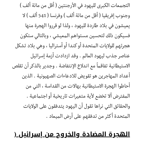
التجمعات الكبرى لليهود في الأرجنتين ( أقل من مائة ألف )
وجنوب إفريقيا ( أقل من مائة ألف ) وفرنسا ( 541 ألف ) لا
يعيشون في بلاد طاردة لليهود ، ولذا لو قرروا الهجرة منها
فسيكون ذلك لتحسين مستواهم المعيشي ، وبالتالي ستكون
هجرتهم للولايات المتحدة أو كندا أو أستراليا ، وهي بلاد تشكل
عناصر جذب ليهود العالم . وقد ازدادت أزمة إسرائيل
الاستيطانية تفاقماً مع اندلاع الإنتفاضة . وجدير بالذكر أن تقلص
أعداد المهاجرين هو تقويض للادعاءات الصهيونية . الذين
أحاطوا الهجرة الاستيطانية بهالات من القداسة ، التي من
المفترض ألا تخضع لأية متغيرات تاريخية أو اجتماعية .
والحقائق التي نراها تقول أن اليهود يتدفقون على الولايات
المتحدة أكثر من تدفقهم على أرض الميعاد .
الهجرة المضادة والخروج من إسرائيل (