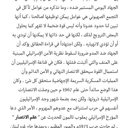
الجهاد اليومي المستمر ضده ، وما نذكره من عوامل تآكل في
التجمع الصهيوني هي عوامل يمكن توظيفها لصالحنا ، كما أنها
تبين لنا حدود عدونا وأنه ليس قوة ضخمة لا تقهر كما يحاول
البعض الترويج لذلك ، لكنها في حد ذاتها لا يمكنها أن تودي به
أو أن تؤدي لانهياره . ولكن اجتهاداً في قراءة الحقائق يؤكد أن
الجهاد ضد العدو ضرورة لسقوط نظرية الأمن الإسرائيلي المبنية
على العنف والتي أثبتت فشلها . فكان في قناعة الإسرائيليين أن
استعمال القوة سيحقق الانتصار النهائي و الأمن الدائم وأن
العمليات العسكرية السريعة الإجهاضية ستحقق كل شئ . وكان
هذا الوضع سائداً حتى عام 1967 م حين وصلت الانتصارات
الإسرائيلية ذروتها. ولكن بعد بضعة شهور وجد الإسرائيليون
أنفسهم في حرب استنزاف مع عدوهم المهزوم ، الأمر الذي دعا
المؤرخ الإسرائيلي يعقوب تالمون للحديث عن ”
عقم الانتصار
”
. ثم جاءت حرب 1973م والعبور العظيم ، وبعدها جاء غزو لبنان