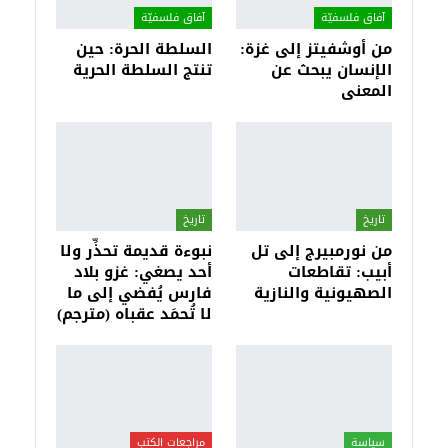
آفاق فلسفيّة‎
آفاق فلسفيّة‎
من أوشفيتز إلى غزة:
السلطة الحرة: حين
الإنسان يبحث عن
تنتج السلطة الحرية
المعنى
تاريخ
تاريخ
من نورمبيرج إلى تل
نبوءة قديمة تحذِّر ولا
أبيب: تقاطعات
أحد يصغي: غزو بلاد
الصهيونية والنازية
فارس يُفضي إلى ما
لا تُحمَد عقباه (مترجم)
سياسة
مراجعات الكتب