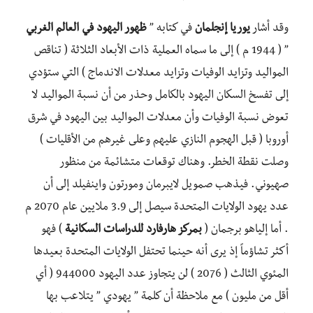
وقد أشار
يوريا إنجلمان
في كتابه ”
ظهور اليهود في العالم الغربي
” ( 1944 م ) إلى ما سماه العملية ذات الأبعاد الثلاثة ( تناقص
المواليد وتزايد الوفيات وتزايد معدلات الاندماج ) التي ستؤدي
إلى تفسخ السكان اليهود بالكامل وحذر من أن نسبة المواليد لا
تعوض نسبة الوفيات وأن معدلات المواليد بين اليهود في شرق
أوروبا ( قبل الهجوم النازي عليهم وعلى غيرهم من الأقليات )
وصلت نقطة الخطر. وهناك توقعات متشائمة من منظور
صهيوني. فيذهب صمويل لايبرمان ومورتون واينفيلد إلى أن
عدد يهود الولايات المتحدة سيصل إلى 3.9 ملايين عام 2070 م
. أما إلياهو برجمان (
بمركز هارفارد للدراسات السكانية
) فهو
أكثر تشاؤماً إذ يرى أنه حينما تحتفل الولايات المتحدة بعيدها
المئوي الثالث ( 2076 ) لن يتجاوز عدد اليهود 944000 ( أي
أقل من مليون ) مع ملاحظة أن كلمة ” يهودي ” يتلاعب بها