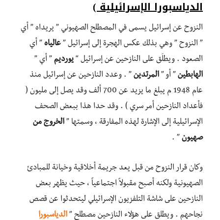
الدياسبورا الإسرائيلية )
النزوح عن إسرائيل يسمى في المصطلح الصهيوني ” يريداه ” أي
” النزوح ” وهي بذلك عكس الهجرة إلى إسرائيل ”
عالياه
” أي
الصعود . ويطلَق على النازحين عن إسرائيل “
يورديم
” أي ”
الهابطين
” أو ”
المرتدين
” . وعدد النازحين عن إسرائيل منذ
عام 1948 م يبلغ ما يزيد عن 700 ألف وقد يصل إلى مليون (
فأعداد النازحين أمر سري ) . وقد حدا هذا ببعض الصحف
الإسرائيلية إلى الإشارة لهذه المفارقة ، وسمتها ”
الخروج من
صهيون
” .
وكان قرار النزوح من قبل يعد جريمة أخلاقية وخيانة للمبادئ
الصهيونية ولكنه أصبح مقبولاً اجتماعياً ، حيث يظهر بعض
النازحين على شاشة التلفزيون الإسرائيلي ليتحدثوا عن قصص
نجاحهم . ويطلق على هؤلاء النازحين مصطلح ”
الدياسبورا