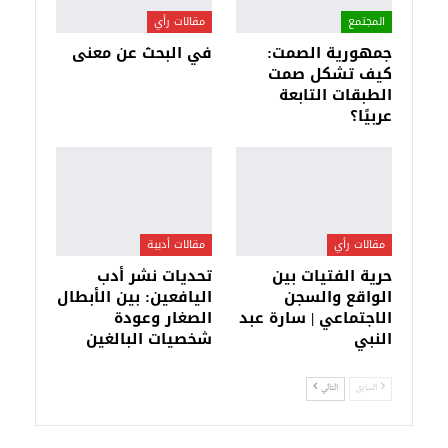
المجتمع
مقالات رأي
جمهورية الصمت:
في البحث عن معنى
كيف تشكل صمت
الطبقات التابعة
عربيًا؟
مقالات رأي
مقالات أدبية
حرية الفتيات بين
تحديات نشر أدب
الواقع والسجن
اليافعين: بين الأبطال
الاجتماعي | سارة عبد
الصغار وعودة
النبي
شخصيات البالغين
السابق
التالي