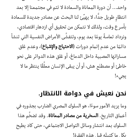
واحد… أن دورة المعاناة والسعادة لا تتم في مجتمعنا إلا بعد
انتظارٍ طويل جدًّا، لا يهيِّئ لنا البحث عن مصادر جديدة للسعادة
بأسرع وقت، ولذلك لا نتمكن من تحقيق أي ازدهار اقتصادي،
ونزداد تعاسةً يومًا بعد يوم، وتتفشَّى الأمراض النفسية التي تنشأ
دائمًا من عدم إتمام دورات (
الاحتياج والإشباع
)، وعدم غلق
مساراتها العصبية داخل الدماغ، أو غلق هذه الدوائر على نحو
خاطئ أو مصطنَع هش، أو أن يبقى الإنسان معلَّقًا ينتظر ما لا
يجيء!
نحن نعيش في دوامة الانتظار.
وما يزيد الأمور سوءًا، هو السلوك المصري الضارب بجذوره في
أعماق التاريخ.
السخرية من مصادر المعاناة
. وقد تضخَّم هذا
السلوك بعد انتشار وسائل التواصل الاجتماعي، حتى كاد يطيح
بكل ما كتبتُه قبل هذه الفقرة!