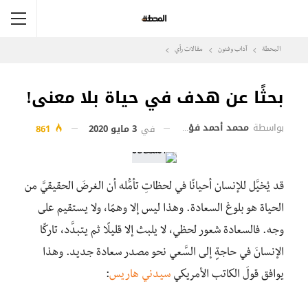
المحطة
آداب وفنون
مقالات رأي
بحثًا عن هدف في حياة بلا معنى!
بواسطة
محمد أحمد فؤاد
في
3 مايو 2020
861
قد يُخيَّل للإنسان أحيانًا في لحظاتِ تأمُّله أن الغرضَ الحقيقيَّ من
الحياة هو بلوغ السعادة. وهذا ليس إلا وهمًا، ولا يستقيم على
وجه. فالسعادة شعور لحظي، لا يلبث إلا قليلًا ثم يتبدَّد، تاركًا
الإنسانَ في حاجةٍ إلى السَّعي نحو مصدر سعادة جديد. وهذا
يوافق قولَ الكاتب الأمريكي
سيدني هاريس
: