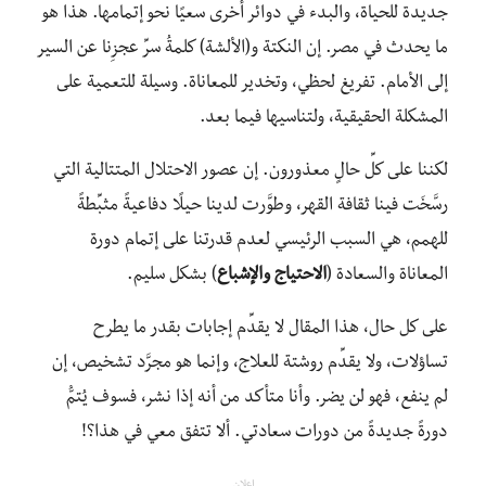
جديدة للحياة، والبدء في دوائر أخرى سعيًا نحو إتمامها. هذا هو
ما يحدث في مصر. إن النكتة و(الألشة) كلمةُ سرِّ عجزِنا عن السير
إلى الأمام. تفريغ لحظي، وتخدير للمعاناة. وسيلة للتعمية على
المشكلة الحقيقية، ولتناسيها فيما بعد.
لكننا على كلِّ حالٍ معذورون. إن عصور الاحتلال المتتالية التي
رسَّخَت فينا ثقافة القهر، وطوَّرت لدينا حيلًا دفاعيةً مثبِّطةً
للهمم، هي السبب الرئيسي لعدم قدرتنا على إتمام دورة
المعاناة والسعادة (
الاحتياج والإشباع
) بشكل سليم.
على كل حال، هذا المقال لا يقدِّم إجابات بقدر ما يطرح
تساؤلات، ولا يقدِّم روشتة للعلاج، وإنما هو مجرَّد تشخيص، إن
لم ينفع، فهو لن يضر. وأنا متأكد من أنه إذا نشر، فسوف يُتمُّ
دورةً جديدةً من دورات سعادتي. ألا تتفق معي في هذا؟!
إعلان