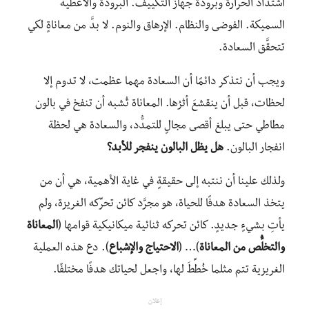
اشتداد الحرارة وبرودة جهاز التكييف. البرودة والأغطية
السميكة. الفوضى والنظام. الإرهاق والنوم. لا بدَّ من معاناةٍ لكي
تتحقَّق السعادة.
ويجب أن نتذكر دائمًا أن السعادة مهما عظمت، لا تدوم إلا
لحظات، قبل أن ينقشعَ أثرُها. المعاناة تُشبه أن تنفخ في بالون
مطاطي حتى يبلغ أقصى مجالٍ للتمدُّد، والسعادة هي لحظة
انفجار البالون.
هل يظل البالون ينفجر للأبد؟
ولذلك علينا أن ننتبه إلى حقيقةٍ في غاية الأهمية، هي أن من
يتخذ السعادة هدفًا للحياة، هو مجرَّد كائن تحرِّكه الغريزة، ولم
يأتِ بشيءٍ جديدٍ. كائن تحركه ثنائية ميكانيكية قوامها (
المعاناة
والتخلُّص من المعاناة
)… (
الاحتياج والإشباع
). دع هذه العملية
الغريزية تتم مثلما خُطِّطَ لها، واجعل لحياتك هدفًا مختلفًا.
إعلان