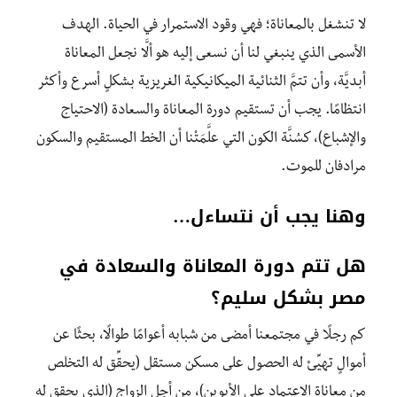
لا تنشغل بالمعاناة؛ فهي وقود الاستمرار في الحياة. الهدف
الأسمى الذي ينبغي لنا أن نسعى إليه هو ألَّا نجعل المعاناة
أبديَّة، وأن تتمَّ الثنائية الميكانيكية الغريزية بشكلٍ أسرع وأكثر
انتظامًا. يجب أن تستقيم دورة المعاناة والسعادة (الاحتياج
والإشباع)، كسُنَّة الكون التي علَّمَتْنا أن الخط المستقيم والسكون
مرادفان للموت.
وهنا يجب أن نتساءل…
هل تتم دورة المعاناة والسعادة في
مصر بشكل سليم؟
كم رجلًا في مجتمعنا أمضى من شبابه أعوامًا طوالًا، بحثًا عن
أموالٍ تهيِّئ له الحصول على مسكن مستقل (يحقِّق له التخلص
من معاناة الاعتماد على الأبوين)، من أجل الزواج (الذي يحقق له