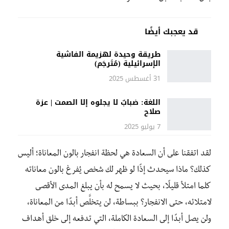
قد يعجبك أيضًا
طريقة وحيدة لهزيمة الفاشية
الإسرائيلية (مُتَرجَم)
31 أغسطس 2025
اللغة: ضبابٌ لا يجلوه إلا الصمت | عزة
صلاح
7 يوليو 2025
لقد اتفقنا على أن السعادة هي لحظة انفجار بالون المعاناة؛ أليس
كذلك؟ ماذا سيحدث إذًا لو ظهر لك شخص يُفرغ بالون معاناته
كلما امتلأ قليلًا، بحيث لا يسمح له بأن يبلغ المدى الأقصى
لامتلائه، حتى الانفجار؟ ببساطة، لن يتخلَّص أبدًا من المعاناة،
ولن يصل أبدًا إلى السعادة الكاملة، التي تدفعه إلى خلق أهداف