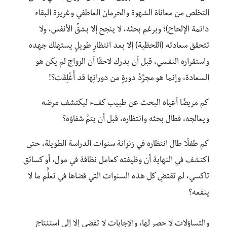
التخلص من معاناة الشهوة والحرمان العاطفي وغريزة البقاء
دائمة الإلحاح)؛ وبرغم بحثه، لا ينجح إلا بشقِّ الأنفس، ولا
تتحقق سعادته (اللحظية) إلا بعد انتظارٍ طويلٍ يستهلك جهده
واستقراره النفسي، قبل أن يدرك لاحقًا أن الزواج لم يكن هو
السعادة، وإنما هو مجرَّدُ دورةٍ من دوراتِها قد أُغْلِقَت؟!
كم مريضًا أعياه البحث عن طبيب كفء ليكتشف مرضه
ويعالجه، فطال بحثه وانتظاره، قبل أن يتمَّ شفاؤه؟
كم طفلًا طال انتظاره في زنزانة سنوات الدراسة الطويلة، حتى
اكتشف في النهاية أن وظيفته كعامل نظافة في مول، أو كسائق
تاكسي، لم تقتضِ كل هذه السنوات التي قضاها في تعلُّم ما لا
ينفعه؟
والتساؤلات لا حصر لها، والإجابات لا تفضي إلا إلى استنتاج