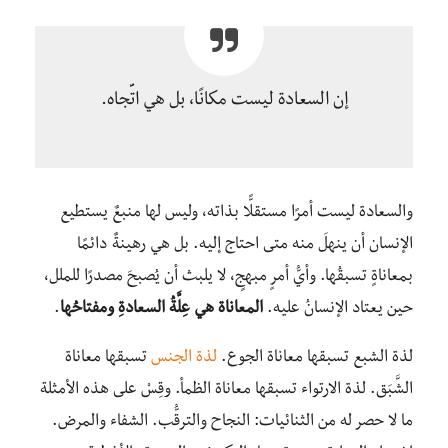
إن السعادة ليست مكانًا، بل هي اتِّجاه.
والسعادة ليست أمرًا مستقلًّا بذاته، وليس لها منبعٌ يستطيع
الإنسان أن ينهلَ منه متى احتاج إليه. بل هي رهينةٌ دائمًا
بمعاناةٍ تسبقُها. وأيُّ أمرٍ مبهجٍ، لا يلبث أن يُصبحَ مصدرًا للملل،
حين يعتاد الإنسانُ عليه.
المعاناة هي عِلَّةُ السعادةِ ومفتاحُها
.
لذة الشبع تسبقها معاناة الجوع.
لذة الجنس
تسبقها معاناة
الشَّبَق. لذة الارتواء تسبقها معاناة الظمأ. وقِسْ على هذه الأمثلة
ما لا حصر له من الثنائيات: النجاح والترقُّب. الشفاء والمرض.