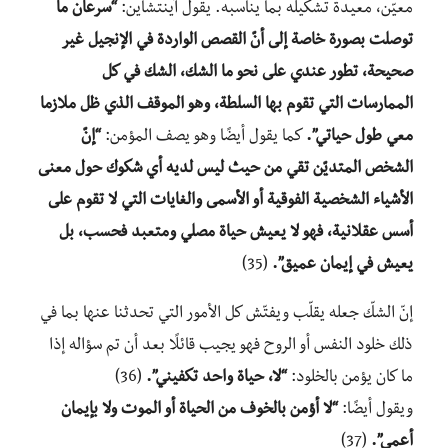
معيّن، معيدة تشكيله بما يناسبه. يقول آينتشاين:
“سرعان ما
توصلت بصورة خاصة إلى أنّ القصص الواردة في الإنجيل غير
صحيحة، تطور عندي على نحو ما الشك، الشك في كل
الممارسات التي تقوم بها السلطة، وهو الموقف الذي ظل ملازما
معي طول حياتي”.
كما يقول أيضًا وهو يصف المؤمن:
“إنّ
الشخص المتديّن تقي من حيث ليس لديه أي شكوك حول معنى
الأشياء الشخصية الفوقية أو الأسمى والغايات التي لا تقوم على
أسس عقلانية، فهو لا يعيش حياة مصلي ومتعبد فحسب، بل
يعيش في إيمان عميق”.
(35)
إنّ الشكّ جعله يقلّب ويفتّش كل الأمور التي تحدثنا عنها بما في
ذلك خلود النفس أو الروح فهو يجيب قائلًا بعد أن تم سؤاله إذا
ما كان يؤمن بالخلود:
“لا، حياة واحد تكفيني”.
(36)
ويقول أيضًا:
“لا أؤمن بالخوف من الحياة أو الموت ولا بإيمان
أعمى”.
(37)