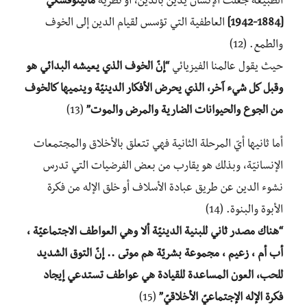
الطبيعة جعلت الإنسان يدين بالدين، أو نظريّة
مالينوفسكي*
[1884-1942]
العاطفية التي تؤسس لقيام الدين إلى الخوف
والطمع. (12)
حيث يقول عالمنا الفيزيائي
“إنّ الخوف الذي يعيشه البدائي هو
وقبل كل شيء آخر، الذي يحرض الأفكار الدينيّة وينميها كالخوف
من الجوع والحيوانات الضارية والمرض والموت”
(13)
أما ثانيها أيّ المرحلة الثانية فهي تتعلق بالأخلاق والمجتمعات
الإنسانيّة، وبذلك هو يقارب من بعض الفرضيات التي تدرس
نشوء الدين عن طريق عبادة الأسلاف أو خلق الإله من فكرة
الأبوة والبنوة. (14)
“هناك مصدر ثاني للبنية الدينيّة ألا وهي العواطف الاجتماعيّة ،
أب أم ، زعيم ، مجموعة بشريّة هم موتى .. إنّ التوق الشديد
للحب، العون المساعدة للقيادة هي عواطف تستدعي إيجاد
فكرة الإله الإجتماعيّ الأخلاقيّ”
(15)