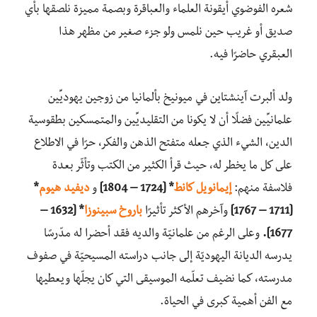
شعره الفوضوي أيقونة العلماء والعباقرة وبصمة مميزة نلصقها بأي
صديق أو غريب حين نلمس ولو جزء صغير من مظهر هذا
العبقري حاضرًا فيه.
ولد ألبرت آينشتاين في ميونيخ بألمانيا من زوجين يهوديِّين
علمانيِّين فضلًا أن لا يكونا من التقليديِّين والمتمسكين بطقوسية
الدين، الشيء الذي جعله متفتح الذهن والفكر، حرًا في الاطلاع
على كل ما يخطر له، حيث قرأ الكثير من الكتب وتأثّر بعدة
فلاسفة منهم:
إيمانويل كانط
* [1724 – 1804]
و
ديفيد هيوم
*
[1711 – 1767]
وآخرهم الأكثر تأثيرًا
باروخ سبينوزا
* [1632 –
1677].
وعلى الرغم من علمانيّة والديه فقد أحضرا له مدّرسًا
يدرسه الديانة اليهوديّة إلى جانب دراسته المسيحيّة في صفوف
مدرسته، كما نضيف تعلّمه الموسيقى التي كان يجلّها ويعطيها
مع الفن أهمية كبرى في الحياة.