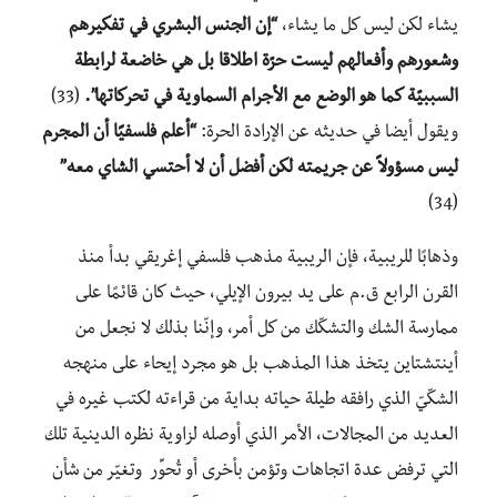
يشاء لكن ليس كل ما يشاء،
“إن الجنس البشري في تفكيرهم
وشعورهم وأفعالهم ليست حرّة اطلاقا بل هي خاضعة لرابطة
السببيّة كما هو الوضع مع الأجرام السماوية في تحركاتها”.
(33)
ويقول أيضا في حديثه عن الإرادة الحرة:
“أعلم فلسفيًا أن المجرم
ليس مسؤولاً عن جريمته لكن أفضل أن لا أحتسي الشاي معه”
(34)
وذهابًا للريبية، فإن الريبية مذهب فلسفي إغريقي بدأ منذ
القرن الرابع ق.م على يد بيرون الإيلي، حيث كان قائمًا على
ممارسة الشك والتشكّك من كل أمر، وإنّنا بذلك لا نجعل من
أينتشتاين يتخذ هذا المذهب بل هو مجرد إيحاء على منهجه
الشكّيّ الذي رافقه طيلة حياته بداية من قراءته لكتب غيره في
العديد من المجالات، الأمر الذي أوصله لزاوية نظره الدينية تلك
التي ترفض عدة اتجاهات وتؤمن بأخرى أو تُحوِّر وتغيّر من شأن