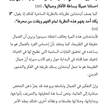
احساسًا عميقًا ببساطة الأفكار وجمالها”.
(20)
كما يصف آينتشاين نظرياته بالنظريّة الساحرة كذلك إذ يقول:
“لا
يكاد أحد يفهم هذه النظرية تمام الفهم ويفلت من سحرها “.
(21)
فآينتشتاين هذه المرة يخالف اعتقاد سبينوزا ويرى أن الجمال
حقيقة في الطبيعة، كما يعتقد بأنّ إحساس الفرد بالجمال هو ما
يساعده في تحقيق الغايات السامية التي نطمح لها في الحياة،
ناهيك عما قلناه في البداية حول زعم كاتب سيرته أنّ جمال
الطبيعة هو ما جعل آينتشاين يسلك طريقه في الفكر والشعور
الدينيّ.
وإنّ التفكير في الجمال وتناسقه وروعته قد يجرُّ ذهن الشخص
مباشرة إلى الغائية، ونحن لسنا هنا لتحليلها، والتعريف بأنواعها،
وبداياتها، وصلاتها بفلسفات وعقائد أخرى، فذلك يعقد الأمر