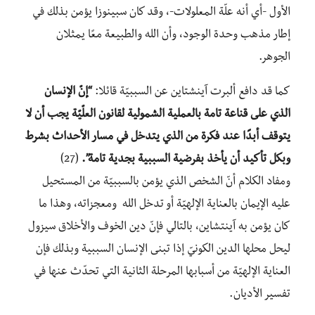
الأول -أي أنه علّة المعلولات-، وقد كان سبينوزا يؤمن بذلك في
إطار مذهب وحدة الوجود، وأن الله والطبيعة معًا يمثلان
الجوهر.
كما قد دافع ألبرت آينشتاين عن السببيّة قائلا:
“إنّ الإنسان
الذي على قناعة تامة بالعملية الشمولية لقانون العلّيّة يجب أن لا
يتوقف أبدًا عند فكرة من الذي يتدخل في مسار الأحداث بشرط
وبكل تأكيد أن يأخذ بفرضية السببية بجدية تامة”.
(27)
ومفاد الكلام أنّ الشخص الذي يؤمن بالسببيّة من المستحيل
عليه الإيمان بالعناية الإلهيّة أو تدخل الله ومعجزاته، وهذا ما
كان يؤمن به آينتشاين، بالتالي فإنّ دين الخوف والأخلاق سيزول
ليحل محلها الدين الكونيّ إذا تبنى الإنسان السببية وبذلك فإن
العناية الإلهيّة من أسبابها المرحلة الثانية التي تحدّث عنها في
تفسير الأديان.