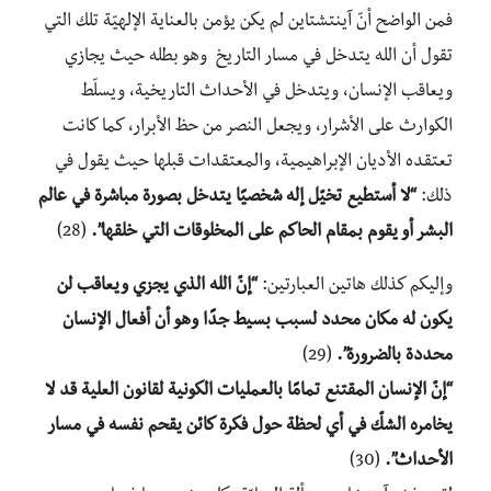
فمن الواضح أنّ آينتشتاين لم يكن يؤمن بالعناية الإلهيّة تلك التي
تقول أن الله يتدخل في مسار التاريخ وهو بطله حيث يجازي
ويعاقب الإنسان، ويتدخل في الأحداث التاريخية، ويسلّط
الكوارث على الأشرار، ويجعل النصر من حظ الأبرار، كما كانت
تعتقده الأديان الإبراهيمية، والمعتقدات قبلها حيث يقول في
ذلك:
“لا أستطيع تخيّل إله شخصيًا يتدخل بصورة مباشرة في عالم
البشر أو يقوم بمقام الحاكم على المخلوقات التي خلقها”.
(28)
وإليكم كذلك هاتين العبارتين:
“إنّ الله الذي يجزي ويعاقب لن
يكون له مكان محدد لسبب بسيط جدًا وهو أن أفعال الإنسان
محددة بالضرورة”.
(29)
“إنّ الإنسان المقتنع تمامًا بالعمليات الكونية لقانون العلية قد لا
يخامره الشكّ في أي لحظة حول فكرة كائن يقحم نفسه في مسار
الأحداث”.
(30)