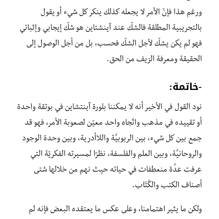
ورغم هذا فإنّ الأمر لا يجعله كذلك ينكر كل شيء أو يقول
بالتجريبية المطلقة فالشكّ عند آينشتاين هو شكّ إيجابي وإثباتي
فهو لم يكن يشكّ لأجل الشكّ فحسب، بل من أجل الوصول إلى
الحقيقة ومعرفة الزيف من الحق.
-خاتمة:
نود القول في الأخير أنه لا يمكننا بلورة آينتشاين في بوتقة واحدة
أو تقييده في مذهب واتّجاه واحد معيّن لصعوبة الأمر، فهو قد
جمع بين كل شيء، بين الربوبيَّة واللاأدرية، وبين وحدة الوجود
والروحانيَّة، وبين العلم والفلسفة، نظرًا لمسيرته الفكريّة التي
عرفت عدَّة منعطفات في حياته حيث نهم من خلالها شتى
أصناف الكتب والكُتّاب.
ولكن ما يثير اهتمامنا، وعلى عكس ما يعتقده البعض فإنه لم