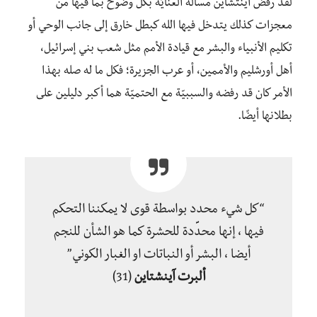
لقد رفض آينتشاين مسألة العنايّة بكل وضوح بما فيها من
معجزات كذلك يتدخل فيها الله كبطل خارق إلى جانب الوحي أو
تكليم الأنبياء والبشر مع قيادة الأمم مثل شعب بني إسرائيل،
أهل أورشليم والأممين، أو عرب الجزيرة؛ فكل ما له صله بهذا
الأمر كان قد رفضه والسببيّة مع الحتميّة هما أكبر دليلين على
بطلانها أيضًا.
“كل شيء محدد بواسطة قوى لا يمكننا التحكم
فيها ، إنها محدِّدة للحشرة كما هو الشأن للنجم
أيضا ، البشر أو النباتات او الغبار الكوني”
ألبرت آينشتاين
(31)