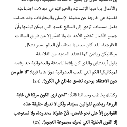
إنّ الحتميّة تقول أن جميع الأحداث الطبيعيّة، والحوادث،
والأفعال بما فيها الإنسانيّة والحيوانيّة في مجالات اجتماعيّة
نفسيّة هي خارجة عن مشيئة الإنسان والمخلوقات وقد حدثت
بفعل مسببات تؤدي إلى النتائج نفسها التي يمكن توقعها وأنّ
جميع الأفعال تخضع للأحداث ولا تفسَّر إلا عن طريق البيانات
الخارجيّة. لقد كان سبينوزا يعتقد أنّ العالم يسير بشكل
ميكانيكيّ رياضيّ كما اعتقد العديد من الفلاسفة.
يقول آينتشاين والذي كان رافضا للصدفة والعشوائيّة حد رفضه
لميكانيكيا الكم التي تلعب العشوائية دورًا هاما فيها:
“لا علم من
دون الاعتقاد بوجود تناسق داخليّ في الكون”.
(24)
وكذلك يخاطب وجداننا قائلًا:
“نحن نرى الكون مرتبًا في غاية
الروعة ويخضع لقوانين معيّنة، ولكن لا ندرك حقيقة هذه
القوانين إلاّ على نحو غامض، لأنّ عقولنا محدودة، ولا نستوعب
إلا القوى الخفيّة التي تحرك مجموعة النجوم”.
(25)