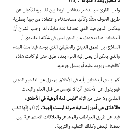
لا تنطبق وهذه الديانة “.
(16)
ولعل القارئ سيستشعر بتناقض الربط بين تفسيره للأديان عن
طريق الخوف مثلًا وكأنّها مستحدثة، واعتقاده من جهة بفطرية
ومكمن الدين فينا الذي تحدثنا عنه سابقًا، لذا وجب الشرح أنّ
آينشتاين هنا يتحدث عن الدين ليس في شكله التقليديّ أو
الساذج، بل العمق الدينيّ والحقيقيّ الذي يوجد فينا منذ البدء
والذي يمكن أن يصل إليه المرء بعدة طرق حتى لو كانت شاذة
كالخوف ويزيد عليه أو يعدل جوهره.
كما يبدي آينشتاين رأيه في الأخلاق بمعزل عن التفسّير الديني
فهو يقول عن الأخلاق أنّها لا تؤسس من قبل العلم والبحث
العلميّ ولا حتى من الإله
“فليس ثمة ألوهية في الأخلاق،
فالأخلاق هي أمور إنسانية صرفة ليست إلهية”.
(17) و إنّها تخلق
فينا عن طريق العواطف والمشاعر والعلاقات الاجتماعية بين
بعضنا البعض وكذلك التعليم والتربية.