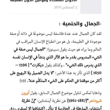
الأكوان المتعددة وقوانين الكون العميقة
2 أغسطس 2019
-الجمال والحتمية :
لقد كان الجمال عند عدة فلاسفة ليس موضوعًا في ذاته أو صفة
موجودة في الطبيعة، بل هو من انطباع الإنسان المراقب في
العالم وما يراه هو حيث يقول سبينوزا:
“الجمال ليس صفة في
الشيء المدروس بقدر ما هو الأثر الذي ينشأ في الإنسان نفسه
الذي يدرس ذلك الشيء”
، وكذلك يقول
ديكارت* [ 1596 –
1650 ]
الذي تأثر به هذا الأخير:
“لا يدل الجميل ولا البهيج على
أكثر من موقفنا في الحكم على الشيء المتكلَم عنه”.
(19)
وذهابا لعكس تناول موضوع الجمال السابق، يقول
آيرون
شرودنغر
*[1887-1961]
عن نظرية آينشتاين:
“إنّ نظريّة
آينتشاين المذهلة في الجاذبية لا يتأتى اكتشافها إلا لعبقري رزق