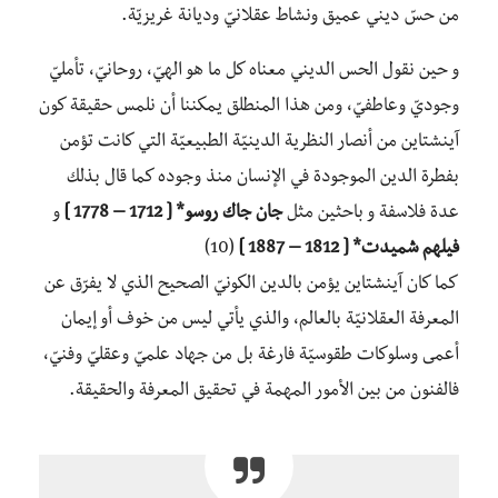
من حسّ ديني عميق ونشاط عقلانيّ وديانة غريزيّة.
و حين نقول الحس الديني معناه كل ما هو الهيّ، روحانيّ، تأمليّ
وجوديّ وعاطفيّ، ومن هذا المنطلق يمكننا أن نلمس حقيقة كون
آينشتاين من أنصار النظرية الدينيّة الطبيعيّة التي كانت تؤمن
بفطرة الدين الموجودة في الإنسان منذ وجوده كما قال بذلك
عدة فلاسفة و باحثين مثل
جان جاك روسو* [ 1712 – 1778 ]
و
فيلهم شميدت* [ 1812 – 1887 ]
(10)
كما كان آينشتاين يؤمن بالدين الكونيّ الصحيح الذي لا يفرّق عن
المعرفة العقلانيّة بالعالم، والذي يأتي ليس من خوف أو إيمان
أعمى وسلوكات طقوسيّة فارغة بل من جهاد علميّ وعقليّ وفنيّ،
فالفنون من بين الأمور المهمة في تحقيق المعرفة والحقيقة.