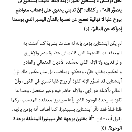
عقل الإنسان لا يستطيع تصوُّر أربعة أبعاد فكيف يستطيع أن
يتصوَّر الله”
، و
كذلك: “إنّ تديني يحتوي على إعجاب متواضع
بروح عليا لا نهائية تفصح عن نفسها بالشأن اليسير الذي بوسعنا
إدراكه عن العالم”.
(5)
لم يكن آينشتاين يؤمن بإله له صفات بشرية كما آمنت به
المعتقدات القديمة التي كانت في حضارة مصر والإغريق
والرافدين، ولا الإله الذي تجسِّده الأديان المتعالي والقادر
والحكيم، يخلق، يقرِّر، ويحكم، ويعاقب، بل على عكس ذلك فإنّ
آينشتاين قد تصوَّر الإله كقوّة أو روح عُليا تسري في الكون، وأنّ
العالم بأكمله هو إلهي، والإله حاضر فيه وغير منفصل، وهذا ما
تقرّه به وحدة الوجود الذي رآها سبينوزا معتقده المناسب، وكما
قلنا قبلاً فقد تأثّر آينشتاين بسبينوزا. كما أضاف أنّه يؤمن بإلهه،
يقول أينتشاين:
“أنا مفتون بوجهة نظر سبينوزا المتعلقة بوحدة
الوجود”.
(6)