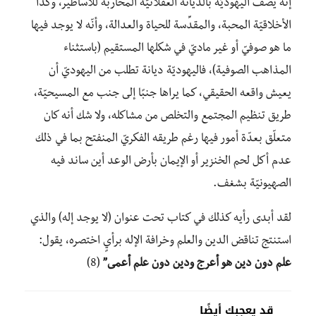
إنّه يصف اليهوديّة بالديانة العقلانيّة المحاربة للأساطير، وكذا
الأخلاقيّة المحبة، والمقدِّسة للحياة والعدالة، وأنّه لا يوجد فيها
ما هو صوفيّ أو غير ماديّ في شكلها المستقيم (باستثناء
المذاهب الصوفية)، فاليهوديّة ديانة تطلب من اليهوديّ أن
يعيش واقعه الحقيقي، كما يراها جنبًا إلى جنب مع المسيحيّة،
طريق تنظيم المجتمع والتخلص من مشاكله، ولا شك أنه كان
متعلّق بعدّة أمور فيها رغم طريقه الفكريّ المنفتح بما في ذلك
عدم أكل لحم الخنزير أو الإيمان بأرض الوعد أين ساند فيه
الصهيونيّة بشغف.
لقد أبدى رأيه كذلك في كتاب تحت عنوان (لا يوجد إله) والذي
استنتج تناقض الدين والعلم وخرافة الإله برأيٍ اختصره، يقول:
علم دون دين هو أعرج ودين دون علم أعمى”
(8)
قد يعجبك أيضًا