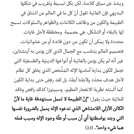
ويشذ عن سياق كلامنا، لكن بكل تبسيط وتقريب في شكلها
البديهي فإن الغائية تقول أنّ كل ما في العالم من اتسّاق في
الطبيعة والكون من وظائف الكائنات والظواهر والسلوكات تسمح
لها بالبقاء أو التشّكل، هي مصممة ومخططة لأجل غايات
محددة ولا يمكن أن تكون من دون فائدة أو من عشوائيات،
فتصميم العالم يتناسب مع الجمال الذي كان يؤمن به آينشتاين،
غير أنّه لم يكن يؤمن بالغائية أو أنواعها الدينيّة والفلسفيّة التي
تجعل للكون بداية أساسها الإله المّشَّخص الذي يخلق كل نظام
لأجل هدف محدّد ولأجلنا أيضًا، بل لقد رفض حتى بداية الكون
كما أثبتته نظرية الانفجار العظيم. وسبينوزا كذلك رافض وناقد
للغائيّة حيث يقول:
“إنّ الطبيعة لا تعمل مستهدفة غاية ما لأنّ
الكائن الأزلي اللامتناهي الذي ندعوه الإله يعمل بالضرورة نفسها
التي وجد بواسطتها أي أن سبب أو علّة وجود الإله وسبب فعله
هما شيء واحد”.
(22)