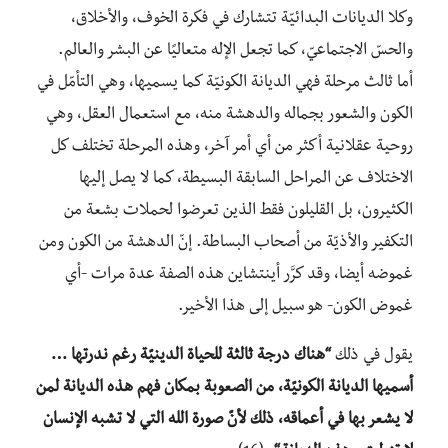
وكلا الديانات البدائيّة تتشارك في فكرة الخوف، والأخلاق،
والحسّ الاجتماعيّ، كما تجعل الإله متعاليًا عن البشر والعالم.
أما ثالث مرحلة فهي الديانة الكونيّة كما يسميها، وهي التأمّل في
الكون والشعور بجماله والدهشة منه، مع استعمال العقل، وهي
روحية عقلانية أكثر من أي أمر آخر، وهذه المرحلة تختلف كل
الاختلاف عن المراحل السابقة البسيطة، كما لا يصل إليها
الكثيرون، بل القليلون فقط الذين تعرضوا لحملات بشعة من
التكفير والأذيّة من أصحاب البساطة. إنّ الدهشة من الكون ومن
غموضه أيضا، وقد كرَّر أينتشاين هذه الصفة عدة مرات -أي
غموض الكون- هو سبيل إلى هذا الأخير.
يقول في ذلك
“هناك درجة ثالثة للحياة الدينيّة رغم ندرتها …
أسميها الديانة الكونيّة، من الصعوبة بمكان فهم هذه الديانة لمن
لا يشعر بها في أعماقه، ذلك لأنّ صورة الله التي لا تشبه الإنسان