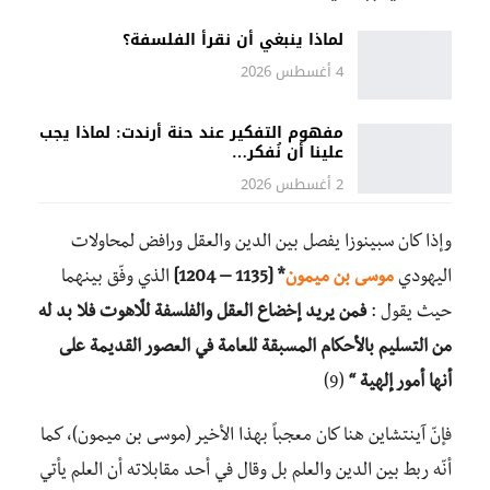
لماذا ينبغي أن نقرأ الفلسفة؟
4 أغسطس 2026
مفهوم التفكير عند حنة أرندت: لماذا يجب
علينا أن نُفكر…
2 أغسطس 2026
وإذا كان سبينوزا يفصل بين الدين والعقل ورافض لمحاولات
اليهودي
موسى بن ميمون
* [1135 – 1204]
الذي وفّق بينهما
حيث يقول :
فمن يريد إخضاع العقل والفلسفة للّاهوت فلا بد له
من التسليم بالأحكام المسبقة للعامة في العصور القديمة على
أنها أمور إلهية “
(9)
فإنّ آينتشاين هنا كان معجباً بهذا الأخير (موسى بن ميمون)، كما
أنّه ربط بين الدين والعلم بل وقال في أحد مقابلاته أن العلم يأتي