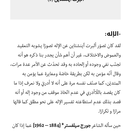
ألبرت آينشتاين
(2)
-الإله:
لقد كان تصوّر ألبرت آينشتاين عن الإله تصورًا يشوبه التعقيد
والغموض والاختلاف، غير أن أهم شأن يجدر بنا ذكره هو أنه
تجنّب نفي وجوده أو إلحاده به وقد تحدّث عن الأمر عدة مرات،
وقال أنّه مؤمن به لكن بطريقة خاصّة ومغايرة عما يؤمن به
المتديّن، كما صنّف نفسه مرة على أنه لا أدريّ ولا نعرف إذا ما
كان يقصد باللّاأدري في عدم اتّخاذ موقف من وجود إله أو أنه
قصد بذلك عدم استطاعته تفسير الإله على نحو مطلق كما قالها
مرارًا و تكرارًا.
حين سأله الشاعر
جورج سيلفستر* [1884 – 1962]
عما إذا كان