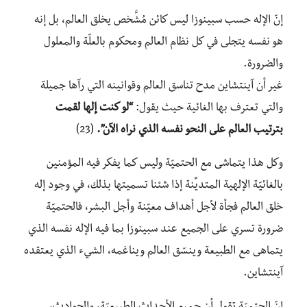
إنّ الإله حسب سبينوزا ليس كائن مُشَّخص يخلق العالم، بل إنه
هو نفسه يتجلى في كل نظام العالم ومحكوم بالعلّة والمعلول
والضرورة.
غير أن آينتشاين مدح تناسق العالم وقوانينه التي رآها جميلة
والتي تعترف بها الغائية حيث يقول:
“لو كنت إلها لقمت
بترتيب العالم على النحو نفسه الذي نراه الآن”.
(23)
وكل هذا يتماشى مع الحتميّة وليس كما يفكر فيه المؤمنين
بالغائيّة الإلهية المتديِّنة إذا شئنا تسميتها بذلك، في وجود إله
خلق العالم فجأة لأجل أهداف معيّنة وأجل البشر، فالحتميّة
ضرورة تسري على الجميع عند سبينوزا بما فيه الإله نفسه الذي
يتماهى مع الطبيعة وينسّق العالم ويناغمه، الشيء الذي يعتقده
آينتشاين.