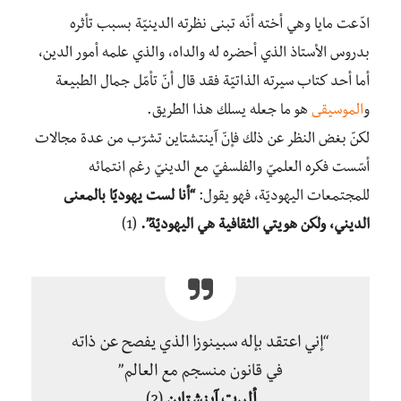
ادّعت مايا وهي أخته أنّه تبنى نظرته الدينيّة بسبب تأثره
بدروس الأستاذ الذي أحضره له والداه، والذي علمه أمور الدين،
أما أحد كتاب سيرته الذاتيّة فقد قال أنّ تأمّل جمال الطبيعة
و
الموسيقى
هو ما جعله يسلك هذا الطريق.
لكنّ بغض النظر عن ذلك فإنّ آينتشتاين تشرّب من عدة مجالات
أسّست فكره العلميّ والفلسفيّ مع الدينيّ رغم انتمائه
للمجتمعات اليهوديّة، فهو يقول:
“أنا لست يهوديًا بالمعنى
الديني، ولكن هويتي الثقافية هي اليهوديّة”.
(1)
“إني اعتقد بإله سبينوزا الذي يفصح عن ذاته
في قانون منسجم مع العالم”