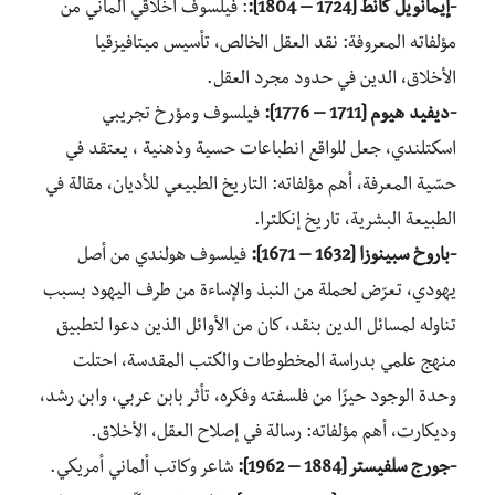
-إيمانويل كانط [1724 – 1804]:
: فيلسوف أخلاقي ألماني من
مؤلفاته المعروفة: نقد العقل الخالص، تأسيس ميتافيزقيا
الأخلاق، الدين في حدود مجرد العقل.
-ديفيد هيوم [1711 – 1776]:
فيلسوف ومؤرخ تجريبي
اسكتلندي، جعل للواقع انطباعات حسية وذهنية ، يعتقد في
حسّية المعرفة، أهم مؤلفاته: التاريخ الطبيعي للأديان، مقالة في
الطبيعة البشرية، تاريخ إنكلترا.
-باروخ سبينوزا [1632 – 1671]:
فيلسوف هولندي من أصل
يهودي، تعرّض لحملة من النبذ والإساءة من طرف اليهود بسبب
تناوله لمسائل الدين بنقد، كان من الأوائل الذين دعوا لتطبيق
منهج علمي بدراسة المخطوطات والكتب المقدسة، احتلت
وحدة الوجود حيزًا من فلسفته وفكره، تأثر بابن عربي، وابن رشد،
وديكارت، أهم مؤلفاته: رسالة في إصلاح العقل، الأخلاق.
-جورج سلفيستر [1884 – 1962]:
شاعر وكاتب ألماني أمريكي.