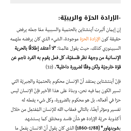
-الإرادة الحرّة والريبيّة:
إن إيمان ألبرت آينشتاين بالحتمية والسببية معًا جعله يرفض
حقيقة كون
الإرادة الحرّة
موجودة، الشيء الذي كان يرفضه ملهمه
السبينوزي كذلك، حيث يقول عالمنا:
“لا أعتقد إطلاقًا بالحرية
الإنسانية من وجهة نظر فلسفيّة، كل فعل يقوم به الفرد ناجم عن
قوّة خارجيّة ولكن وفقًا لضرورة داخلية”.
(32)
فإنّ آينتشتاين يعتقد أنّ الإنسان محكوم بالحتميّة والجبريّة التي
تسير الكون بما فيه نحن، وبناءً على هذا الأخير فإنّ الإنسان ليس
حرًا في أفعاله، بل هو محكوم بالضرورة، وكل شيء يفعله له
تفسير ومؤثر أيضًا، بالتالي فعقاب الله للإنسان المُفتعِل من خلال
أكذوبة حريّة الإرادة هو شأن فاسد ومختلق كما يستشهد
ب
شوبنهاور* [1788-1860]
الذي كان يقول أنّ الانسان يفعل ما