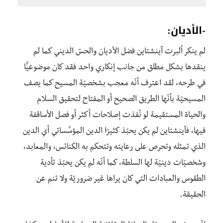
-الأديان:
لم ينكر ألبرت آينشتاين فضل الأديان والحسّ الديني كما لم
ينقدها بشكل مطلق من جانب إنكاري واحد فقد كان موضوعيًّا
في طرحه، لقد اعترف أنّه معجب بشخصيّة المسيح كما يصف
المسيحيّة بأنّها الطريق الصحيح أو المفتاح لتحقيق السلام
والحياة المستقيمة لو نُفذت إصلاحات أكثر أو فصل الأساقفة
فيها، فآينشتاين لم يكن يحبّذ كثيرًا الدين المؤسَّساتي أي الدين
الذي تمثله وتحرص على رعايته وتتحكم به الكنائس، والمعابد،
وشخصيّات دينيّة لها السلطة، كما أنّه لم يكن يحبّذ تأدية
الطقوس والعبادات التي كان يراها غير ضروريّة ولا تنم عن
الحقيقة.