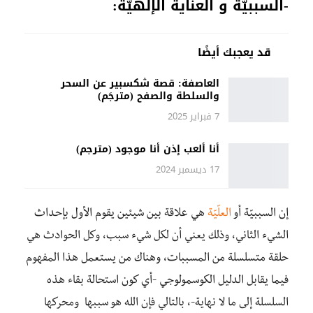
-السببيّة و العناية الإلهيّة:
قد يعجبك أيضًا
العاصفة: قصة شكسبير عن السحر
والسلطة والصفح (مترجَم)
7 فبراير 2025
أنا ألعب إذن أنا موجود (مترجم)
17 ديسمبر 2024
إن السببيّة أو
العلّيّة
هي علاقة بين شيئين يقوم الأول بإحداث
الشيء الثاني، وذلك يعني أن لكل شيء سبب، وكل الحوادث هي
حلقة متسلسلة من المسببات، وهناك من يستعمل هذا المفهوم
فيما يقابل الدليل الكوسمولوجي -أي كون استحالة بقاء هذه
السلسلة إلى ما لا نهاية-، بالتالي فإن الله هو سببها ومحركها