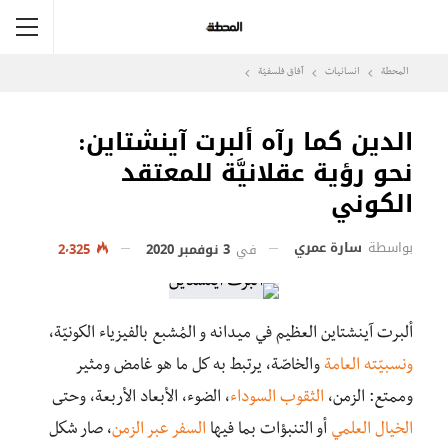
المحطة
انسانيات
آفاق فلسفيّة‎
الدين كما رآه ألبرت آينشتاين:
نحو رؤية عقلانيَّة للمعتقد
الكوني
بواسطة
سارة عمري
في
3 نوفمبر 2020
2٬325
ألبرت آينشتاين العظيم في ميدانه و المُشبع بالفيزياء الكونيّة،
ونسبيّته العامة
والخاصّة، يرتبط به كل ما هو غامض ومثير
وممتع: الزمن،
الثقوب السوداء
، الضوء، الأبعاد الأربعة، وحتى
الخيال العلمي
أو التنبؤات بما فيها
السفر عبر الزمن
، صار شكل