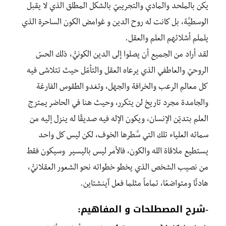
يكن بالملحد والمادي والتجريبيّ بالشكل المطلق الذي لا يقبل
الوسطيَّة، بل كانت له روح الدين و غوامض الكون الساحرة الذي
يلملم أشلائهم العلم والعقل.
لقد أراد من الجميع أن يصلوا إلى الدين الكونيّْ، ذلك الحسّ
الروحيّ والعاطفي الذي يرعاه العقل والتأمّل حيث تتلاشى فيه
كل معالم الرعب والخرافة والجهل، وتغدو الطقوس الفارغة
والجامدة مجرد تاريخ لن يتكرر، وحيث هنا في الحاضر يمتزج
العلم بتديّن الإنسان، ويكون الإله فيه صديقًا له ينزل إليه من
سمائه العلياء تلك التي سَّطرها الخوف، لكن ليس كل واحد
يستطيع ملاقاة الله والكون، فالأمر ليس باليسير وسيكون فقط
من نصيب الشخص الذي يخطو خطواته نحو الشعور العقلانيّْ،
هادئًا ومتواضعًا، تماماً مثلما فعل آينشتاين.
-شرح المصطلحات و المفاهيم: