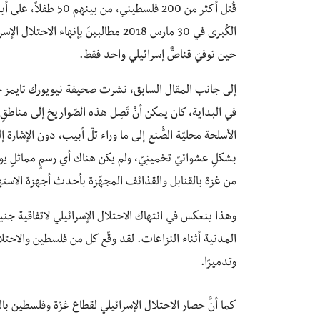
قُتل أكثر من 200 فلس
حين توفيَ قناصٌّ إسرائيلي واحد فقط.
في البداية، كان يمكن أنْ تَصِل هذه الصّواريخ إلى منا
الأسلحة محليّة الصُّنع إلى ما وراء تلّ أبيب، دون الإشارة
بشكلٍ عشوائيّ تخمينِيّ، ولم يكن هناك أي رسمٍ مماثلٍ يوضّ
من غزة بالقنابل والقذائف المجهّزة بأحدث أجهزة الاس
وهذا ينعكس في انتهاك الاحتلال الإسرائيلي لاتفاقية جني
المدنية أثناء النزاعات. لقد وقّع كل من فلسطين والاحتلا
وتدميرًا.
كما أنَّ حصار الاحتلال الإسرائيلي لقطاع غزّة وفلسطين بالك