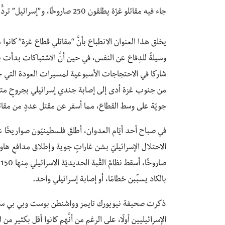
جاء فيه مقاتلو غزّة يطلقون 250 صاروخًا، و”إسرائيل” تردُّ بغاراتٍ جوية.
يخلق هذا العنوان الانطباع بأنَّ “مقاتلي قطاع غزة” كانوا 
وسيلةً للدِفاع عن النفس، في حين أنَّ الاشتباكات بدأت
شاركا في الاحتجاجات الأسبوعية لمسيرات العودة التي ج
من جنوب غزة أدى إلى إصابة جندي إسرائيلي بجروحٍ متوسطة
جويّة على وسط القطاع، مما أسفر عن مقتل عددٍ من مقاتلي حماس وإصابة 60
في صباح أحد أيّام العدوان، أطلقَ فلسطينيّون صواريخًا ع
بالكاد يسبِّبن حُطامًا، أو إصابة إسرائيلي واحد.
الإسرائيليين أولًا، على الرغم من أنَّهم كانوا أقل بكثير من