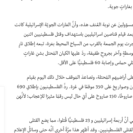
مسؤولينَ عن نوبة العُنف هذه، وأنَّ الغارات الجويّة الإسرائيلية كانت
 بعد قيام قناصين اسرائيليين باستهداف وقتل فلسطينيين اثنين
رت يوم الجمعة بالقرب من السياج المحيط بغزة، تبعه إطلاق نارٍ
ٍ وآخر بجروحٍ طفيفة، ردّ عليها الكيان المُحتل بشنِ غاراتٍ
 فلسطينيًّا على الأقل.
لى أراضيهم المُحتلة، وتصاعدَ المَوقف خلال ذلك اليوم بقيام
الاحتلال الإسرائيليّ بشن غاراتٍ جوية وإطلاق مدافعِ هاون وصواريخ على 350 موقعًا في غزة. ردَّ الفلسطينيون بإطلاقِ 690
صاروخًا، أسقط نظامُ القُبة الحديديّة الاسرائيلي مِنها 150 صاروخًا، 150 صاروخ على أيّ حال ليس رقمًا مثيرًا للإعجاب؛ لأنَّهن
ذكرت صحيفة نيويورك تايمز وواشنطن بوست وبي بي سي أنَّ أربعةَ إسرائيليين و 23 فلسطينيًّا قُتلوا، مما يضع القتلى
 القتلى الفلسطينيين. وقد أظهر هذا مرَّةً أخرى أنَّه حتى وسائلُ الإعلام