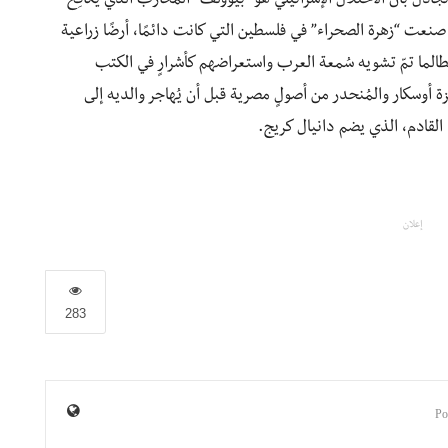
 تجادل بأنَّ الاحتلال الإسرائيلي هو “بيوولف” المُحارب الذي يكافِح
 صنعت “زهرة الصحراء” في فلسطين التي كانت دائمًا، أرضًا زراعية
طالما تمّ تشويه سُمعة العرب واستعراضهم كأشرارٍ في الكتب
ئزة أوسكار والمُنحدر من أصولٍ مصرية قبل أن يُهاجر والديه إلى
القادم، الذي يضم دانيال كريج.
إعلان
283