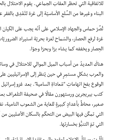
للاتفاقية التي تحظر العقابَ الجماعي. يقوم الاحتلال بالح
البناء وغيرها من السِّلع الأساسيّة إلى غزة لتُغْدِق بالفقر على 2 مليون نسمة وتدمِّر اقتصادَ غزّة بال
غزة لرفعِ الحصار، والسّماح لغزة بحريّة استيراد الضروريّات
الحِصار ويخففه كما يشاء برًا وبحرًا وجوًا.
هناكَ العديدُ من أسباب الميل الموالي للاحتلال في وسائل
والعرب بشكلٍ مستمِرٍ في حين يُنظر إلى الإسرائيليين على 
الوقوع بفخ اتهاماتِ “مُعاداةِ السامية”. بعد غزو إسرائيل 
كتب بيريجرين ورستهورن مقالًا في صحيفة التلغراف بعنوان
صغير، محاطٌ بأعدادٍ كبيرةٍ للغاية من الشعوب النامية، نف
التي تمكّن فيها البيض من التحكّم بالسكان الأصليين من أ
التي تمّ التنبُّؤ بخسارتها.