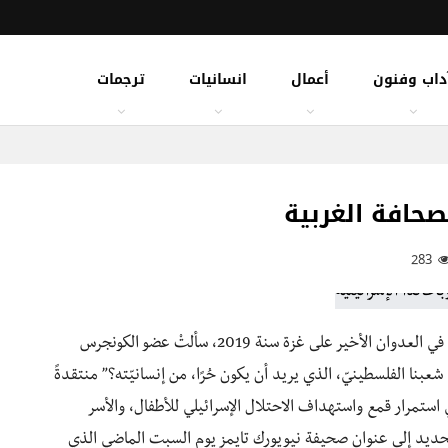
داب وفنون
أعمال
انسانيات
ترجمات
لصحافة الغربية
283
وغزَّة في العدوان الأخير على غزة سنة 2019، سألتْ عضو الكونجرس
بنا الفلسطينيّ، الذي يريد أن يكون حُرًا، من إنسانيّته؟” منتقدةً
 في استمرار قمع واستهداف الاحتلال الإسرائيلي للأطفال، والأسر
التحديد إلى عنوانِ صحيفة نيويورك تايمز يوم السبت الماضي الذي