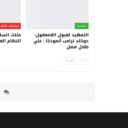
سياسة
مراجعات الكتب
التمهيد لقبول اللامعقول:
مثلث السلط
دونالد ترامب أنموذجًا | علي
النظام الع
طلال فضل
السابق
التالي