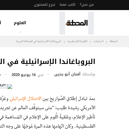
من نحن؟
اكتب معنا
تبرع للمحتوى
العلوم
آ
المحطة
انسانيات
القضية الفلسطينية
البروباغاندا الإسرائيلية في الصحافة الغربية
البروباغاندا الإسرائيلية في ا
بواسطة
أفنان أبو يحيى
في
16 يونيو 2020
بعدَ تبادل إطلاقِ الصَّواريخ بين
الاحتلال الإسرائيلي
الأمريكي رشيدة طليب: “متى سيتوقَّف العالم عن تجريد شع
تأطيرَ الإعلام، ومُلقيةً الَّلوم على الإعلام في المُساهمة
الفلسطينية. وكان اتّهامها هذه المرة مُوجّهًا على وجه 