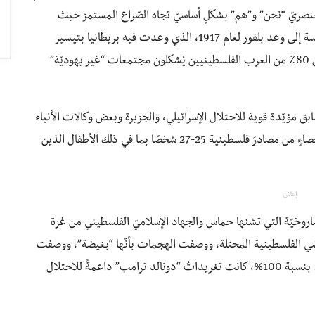
عُنصريّ “نحن” و”هم” بشكلٍ أساسيّ تجاه الصّراع المستمرّ حيث
الإسرائيليين “نحنُ” والفلسطينيين “همْ”. تعود هذه السياسة إلى وعد بلفور لعام 1917، الذي وعدت فيه بريطانيا بتيسير
إقامة وطنٍ قوميّ لليهود في فلسطين، بينما أشارت إلى أن 80٪ من العرب الفلسطينيين يُشكلون مجتمعات “غير يهوديّة”
 مؤيّدة قوية للاحتلال الإسرائيلي، والجزيرة وبعض وكالات الأنباء
الغربيّة الشهداء الفلسطينيين أولًا، الذين بلغوا في آخر إحصاءٍ من مصادرَ فلسطينية 25-27 شخصًا بما في ذلك الأطفال الذين
إعلان
اروخيّة التي تشنها حماس والجهاد الإسلاميّ الفلسطيني من غزة
اضي الفلسطينية المحتلة، ووصفت الهجمات بأنّها “بغيضة”، ووصفت
العمل الإسرائيلي غير المُتناسب بأنّه “الدفاع عن النفس”. بنسبة 100%، كانت تغريداتُ “دونالد ترامب” داعمةً للاحتلال