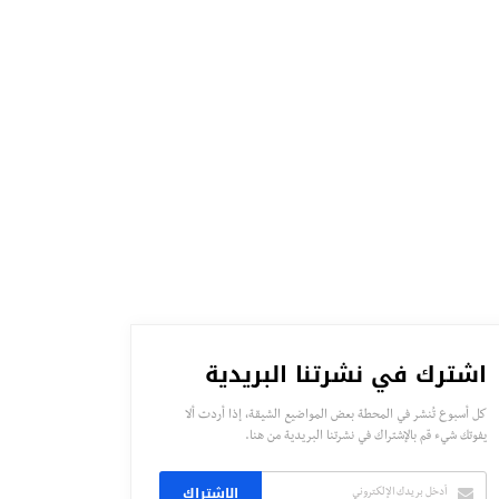
اشترك في نشرتنا البريدية
كل أسبوع تُنشر في المحطة بعض المواضيع الشيقة، إذا أردت ألا
يفوتك شيء قم بالإشتراك في نشرتنا البريدية من هنا.
الاشتراك