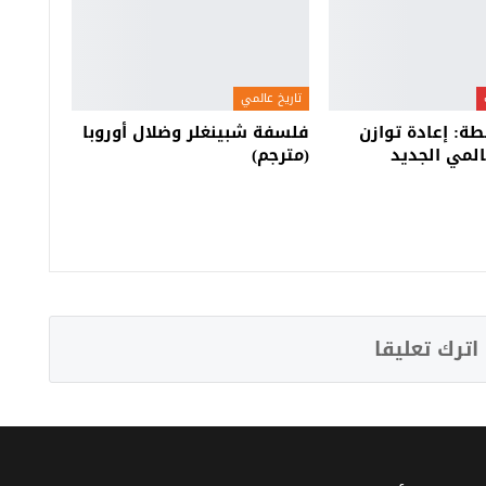
تاريخ عالمي
ة: إعادة توازن
فلسفة شبينغلر وضلال أوروبا
المي الجديد
(مترجم)
اترك تعليقا