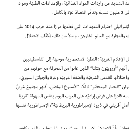
دِّ الشديد من واردات المواد الغذائيّة، والإمدادات الطبيّة ومواد
كامل.
تُصِّرُ حماس والجهاد الإسلامي على أنّه يجب على الكَيان الإسرائيلي احترام التعهدات التي قطعها مرارًا منذ حرب 2014 على
 والتجارة مع العالم الخارجيّ. وبدلاً من ذلك، يُكثّف الاحتلال
 الإعلام الغربيّة؛ النظرة الاستعمارية موجهة إلى الفلسطينيين
أنّهم “أوروبيّون مَِثلنا” الذين عانوا من المحرقة مع خوفهم من
واحتلالها للقدس الشرقيّة والضفة الغربيّة وغزة والجولان السوريّ،
 “انتصار المتحضّر” قائلًا: “الأسبوع الماضي، أظهر مجتمعٌ غربيٌّ
سه قادرًا على فرض إرادتِه على العرب اليوم بنفس السهولة تقريبًا
صلٍ أفريقي في ذروة الإمبراطورية البريطانيّة”، الإمبراطورية نفسها