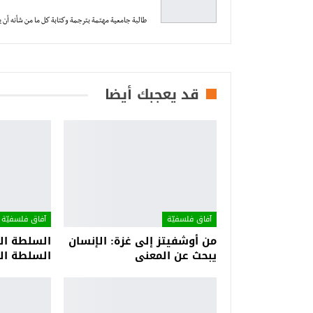
طالبة جامعية مهتمة بترجمة وكتابة كل ما من شأنه أن 
قد يعجبك أيضا
آفاق فلسفيّة‎
آفاق فلسفيّة‎
من أوشفيتز إلى غزة: الإنسان
السلطة الح
يبحث عن المعنى
السلطة الح