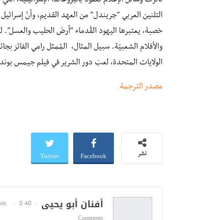
تأثّرت وسائلُ الإعلام لعقود بالبروغاندا الإسرائيليّة، التي
التلنين العربي “جريندل” من العهد القديم، وأنّ إسرائيل
خصبة، يعتبرها اليهود القُدماء “أرضَ الحليب والعسل”. ل
والأفلام الشعبيّة. سبيل المثال، المُمثل رامي الفائز بجا
الولايات المتحدة، لعبَ دور الشرير في فيلم جيمس بوند 
مصدر الترجمة
Twitter
Facebook
نشر
أفنان أبو يحيى
0
40 Posts
Comments