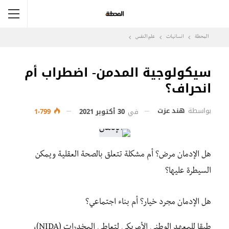
المحطة
انسانيات
علم النفس
سيكولوجية المدمن- اضطراب أم
انحراف؟
بواسطة
هند عزت
في
30 أكتوبر 2021
1٬799
هل الإدمان مرض؟ أم مشكلة تتعلق بالصحة العقلية ويمكن
السيطرة عليها؟
هل الإدمان مجرد خيار؟ أم بناء اجتماعي؟
طبقا للمعهد الوطني الأمريكي لتعاطي المخدرات (NIDA)،