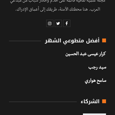
مجلة علمية ثقافية قائمة على أقلام وأفكار شباب من مبدعي
العرب. هنا محطتك الآمنة، طريقك إلى أعماق الإدراك.
أفضل متطوعي الشهر
كرار عيسى عبد الحسين
سيد رجب
سامح هواري
الشركاء