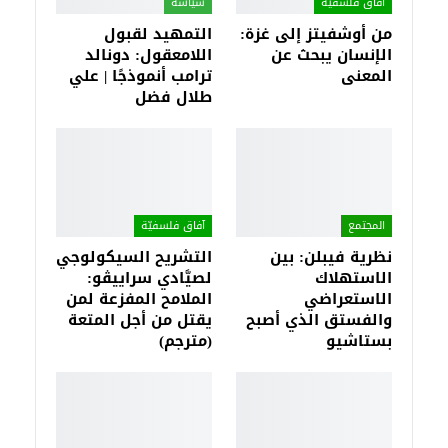
آفاق فلسفيّة‎
سياسة
من أوشفيتز إلى غزة:
التمهيد لقبول
الإنسان يبحث عن
اللامعقول: دونالد
المعنى
ترامب أنموذجًا | علي
طلال فضل
المجتمع
آفاق فلسفيّة‎
نظرية فيبلن: بين
التشريح السيكولوجي
الاستهلاك
لصيَّادي سراييڤو:
الاستعراضي
الملامح المفزعة لمن
والفستق الذي أصبح
يقتل من أجل المتعة
بستاشيو
(مترجم)