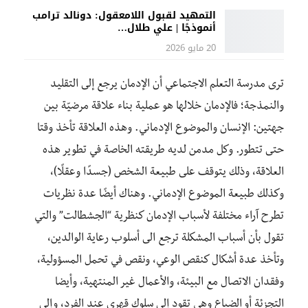
التمهيد لقبول اللامعقول: دونالد ترامب
أنموذجًا | علي طلال…
20 مايو 2026
ترى مدرسة التعلم الاجتماعي أن الإدمان يرجع إلى التقليد
والنمذجة؛ فالإدمان خلالها هو عملية بناء علاقة مرضيّة بين
جهتين: الإنسان والموضوع الإدماني. وهذه العلاقة تأخذ وقتا
حتى تتطور. وكل مدمن لديه طريقته الخاصة في تطوير هذه
العلاقة، وذلك يتوقف على طبيعة الشخص (جسدًا وعقلًا)،
وكذلك طبيعة الموضوع الإدماني. وهناك أيضًا عدة نظريات
تطرح آراء مختلفة لأسباب الإدمان كنظرية “الجشطالت” والتي
تقول بأن أسباب المشكلة ترجع الى أسلوب رعاية الوالدين،
وتأخذ عدة أشكال كنقص الوعي، ونقص في تحمل المسؤولية،
وفقدان الاتصال مع البيئة، والأعمال غير المنتهية، وأيضا
التجزئة أو الضياع وهي تقود إلى سلوك قهري عند الفرد، وإلى