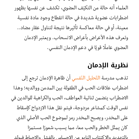
العلماء أنه حالة من التكيّف العضوي، تكشف عن نفسها بظهور
اضطرابات عضوية شديدة في حالة انقطاع وجود مادة نفسية
معينة، أو في حالة معاكسة تأثيرها نتيجة لتناول عقار مضاد..
وتعرف هذه الأعراض بأعراض الانسحاب. ويعتبر الإدمان
العضوي عاملًا قويًا في دعم الإدمان النفسي.
نظرية الإدمان
تذهب مدرسة
التّحليل النّفسي
أن ظاهرة الإدمان ترجع إلى
اضطراب علاقات الحب في الطفولة بين المدمن ووالديه؛ وهذا
الاضطراب يتضمن ثنائية العواطف، الحب والكراهية للوالدين في
نفس الوقت كمشاعر مزدوجة، فيتم نقل هذا الازدواج كإسقاط
على المخدر، ويصبح المخدر رمز لموضوع الحب الأصلي الذي
كان يمثّل الخطر والحب معا، مما يسبب شعورًا مستمرًا
بالتهديد والاكتئاب النابع من الإحساس بالفشل والإحباط فيولد