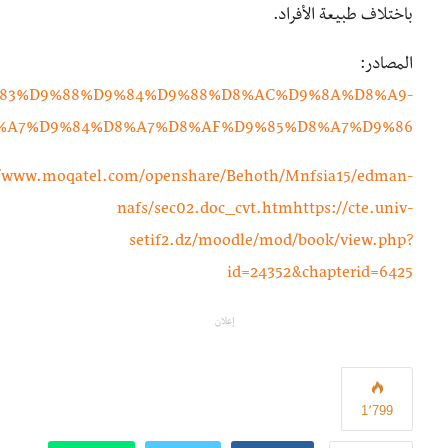
باختلاف طبيعة الأفراد.
المصادر:
A%D9%83%D9%88%D9%84%D9%88%D8%AC%D9%8A%D8%A9-
%A7%D9%84%D8%A7%D8%AF%D9%85%D8%A7%D9%86/
//www.moqatel.com/openshare/Behoth/Mnfsia15/edman-
nafs/sec02.doc_cvt.htmhttps://cte.univ-
setif2.dz/moodle/mod/book/view.php?
id=24352&chapterid=6425
إعلان
1٬799