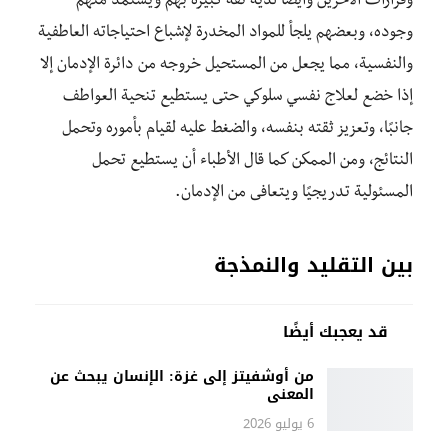
وقرارات الآخرين وأيضا لديه ثقة كبيرة بهم ويستمد منهم
وجوده، وبعضهم يلجأ للمواد المخدرة لإشباع احتياجاته العاطفية
والنفسية، مما يجعل من المستحيل خروجه من دائرة الإدمان إلا
إذا خضع لعلاج نفسي سلوكي حتى يستطيع تنحية العواطف
جانبًا، وتعزيز ثقته بنفسه، والضغط عليه لقيام بأموره وتحمل
النتائج، ومن الممكن كما قال الأطباء أن يستطيع تحمل
المسئولية تدريجيًا ويتعافى من الإدمان.
بين التقليد والنمذجة
قد يعجبك أيضًا
من أوشفيتز إلى غزة: الإنسان يبحث عن
المعنى
6 يوليو 2026