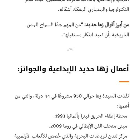
أعمالها وإبداعتها بأنك قد سافرت للمستقبل، حيث سحر
التكنولوجيا والمعماري المفكك أشكاله.
من أبرز أقوال زها حديد: “
من المهم جدًا السماح للمدن
التاريخية بأن تعيد ابتكار مستقبلها”.
إعلان
أعمال زها حديد الإبداعية والجوائز:
نفّذت السيدة زها حوالي 950 مشروعًا في 44 دولة، والتي من
أهمها:
-محطة إطفاء الحريق فيترا بألمانيا 1993.
-مبنى متحف الفن الإيطالي في روما 2009.
-مركز لندن للرياضات البحرية والذي خُصص للألعاب الأولمبية