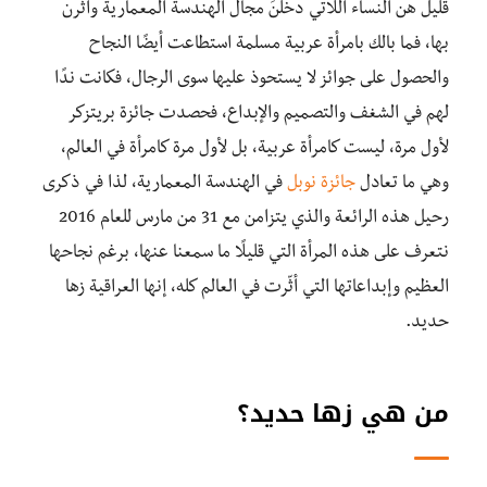
قليلٌ هن النساء اللاتي دخلنَ مجال الهندسة المعمارية وأثّرن
بها، فما بالك بامرأة عربية مسلمة استطاعت أيضًا النجاح
والحصول على جوائز لا يستحوذ عليها سوى الرجال، فكانت ندًا
لهم في الشغف والتصميم والإبداع، فحصدت جائزة بريتزكر
لأول مرة، ليست كامرأة عربية، بل لأول مرة كامرأة في العالم،
وهي ما تعادل
جائزة نوبل
في الهندسة المعمارية، لذا في ذكرى
رحيل هذه الرائعة والذي يتزامن مع 31 من مارس للعام 2016
نتعرف على هذه المرأة التي قليلًا ما سمعنا عنها، برغم نجاحها
العظيم وإبداعاتها التي أثّرت في العالم كله، إنها العراقية زها
حديد.
من هي زها حديد؟