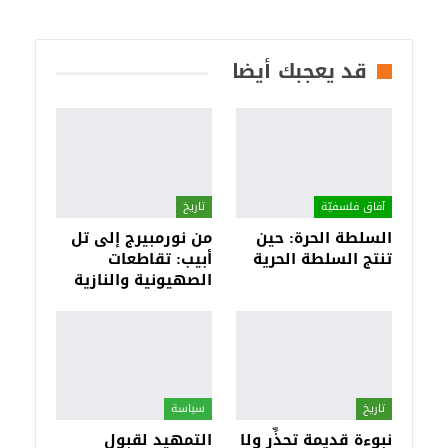
قد يعجبك أيضا
آفاق فلسفيّة‎
تاريخ
السلطة الحرة: حين
من نورمبيرج إلى تل
تنتج السلطة الحرية
أبيب: تقاطعات
الصهيونية والنازية
تاريخ
سياسة
نبوءة قديمة تحذِّر ولا
التمهيد لقبول