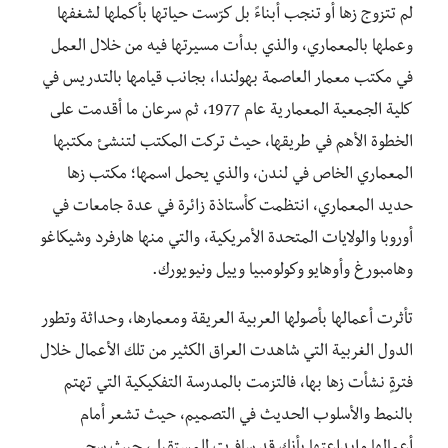
لم تتزوج زها أو تنجب أبناءً بل كرّست حياتها بأكملها لشغفها
وعملها بالمعماري، والذي بدأت مسيرتها فيه من خلال العمل
في مكتب معمار العاصمة بهولندا، بجانب قيامها بالتدريس في
كلية الجمعية المعمارية عام 1977، ثم سرعان ما أقدمت على
الخطوة الأهم في طريقها، حيث تركت المكتب لتنشئ مكتبها
المعماري الخاص في لندن، والذي يحمل اسمها؛ مكتب زها
حديد المعماري، انتظمت كأستاذة زائرة في عدة جامعات في
أوروبا والولايات المتحدة الأمريكية، والتي منها هارفرد وشيكاغو
وهامبورغ وأوهايو وكولومبيا وييل ونيويورك.
تأثرت أعمالها بأصولها العربية العريقة ومعمارها، وحداثة وتطور
الدول الغربية التي شاهدت العراق الكثير من تلك الأعمال خلال
فترةٍ نشأت زها بها، فالتزمت بالمدرسة التفكيكية التي تهتم
بالنمط والأسلوب الحديث في التصميم، حيث تشعر أمام