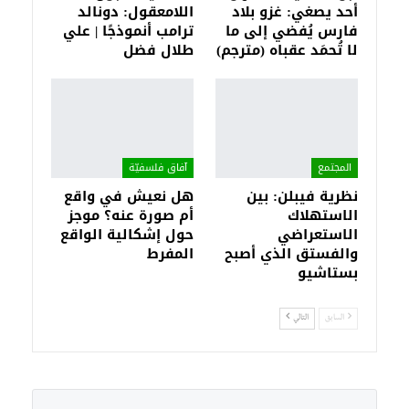
أحد يصغي: غزو بلاد
اللامعقول: دونالد
فارس يُفضي إلى ما
ترامب أنموذجًا | علي
لا تُحمَد عقباه (مترجم)
طلال فضل
المجتمع
آفاق فلسفيّة‎
نظرية فيبلن: بين
هل نعيش في واقع
الاستهلاك
أم صورة عنه؟ موجز
الاستعراضي
حول إشكالية الواقع
والفستق الذي أصبح
المفرط
بستاشيو
السابق
التالي