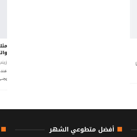
مثلث
وال
زين
عندم
یجب 
أفضل متطوعي الشهر