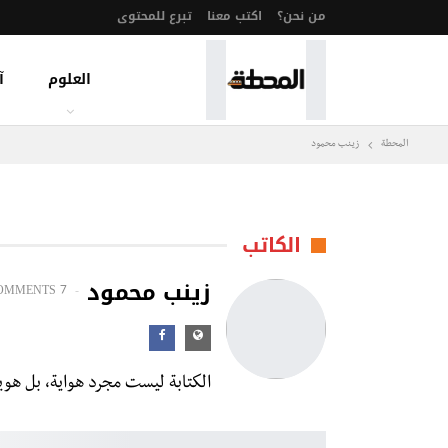
من نحن؟
اكتب معنا
تبرع للمحتوى
العلوم
آ
المحطة
زينب محمود
الكاتب
زينب محمود
OMMENTS
7 POSTS
الكتابة ليست مجرد هواية، بل هوي