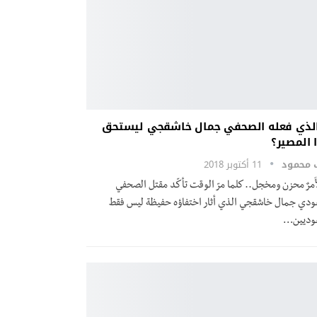
الذي فعله الصحفي جمال خاشقجي ليستحق
 المصير؟
ب محمود
11 أكتوبر 2018
َأَمرٌ محزن ومخجل.. كلما مرّ الوقت تأكّد مقتل الصحفي
ودي جمال خاشقجي الذي أثار اختفاؤه حفيظة ليس فقط
وديين…