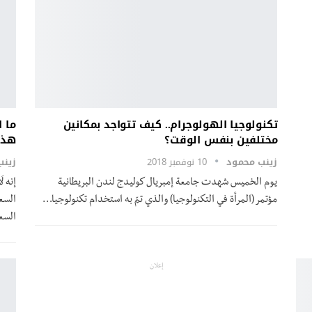
تكنولوجيا الهولوجرام.. كيف تتواجد بمكانين
ما 
مختلفين بنفس الوقت؟
هذا
زينب محمود
10 نوفمبر 2018
زين
يوم الخميس شهدت جامعة إمبريال كوليدج لندن البريطانية
إنه ل
مؤتمر (المرأة في التكنولوجيا) والذي تمّ به استخدام تكنولوجيا…
السع
السع
إعلان