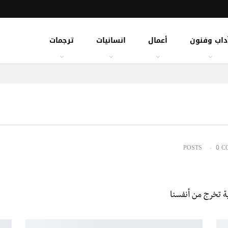
داب وفنون
أعمال
انسانيات
ترجمات
0 C
ة تخرج من أنفسنا