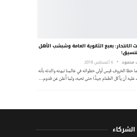
 الانتحار: بعبع الثانوية العامة وشبشب الأهل
تنسيق!
ب محمود
6 أغسطس 2018
ا خطا الخروف قیس أولى خطواته في عالمنا نبھته والدته بأنه
علیه أن یأكل الطعام جیدًًا حتى تحبه، ولما أُعلن عن قدوم…
الشركاء