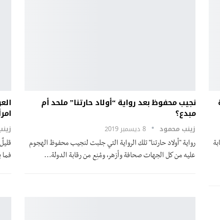
نجيب محفوظ بعد رواية “أولاد حارتنا” ملحد أم
الع
مبدع؟
امرأ
زينب محمود
8 ديسمبر 2019
زين
بة
رواية "أولاد حارتنا" تلك الرواية التي جلبت لنجيب محفوظ الهجوم
قليلٌ
عليه من كل الجهات صحافة وأزهر، ومُنِع من رقابة الدولة…
فما 