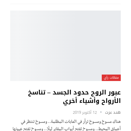
مقالات رأي
عبور الروح حدود الجسد – تناسخ
الأرواح وأشياء أخري
هند عزت
12 أكتوبر 2019
هناك مسوخ ومسوخ تزأر في الغابات المظلمة.. ومسوخ تنتظر في
أعماق المحيط.. ومسوخ تفتح أبواب المقابر ليلًا.. ومسوخ تفتح عيونها