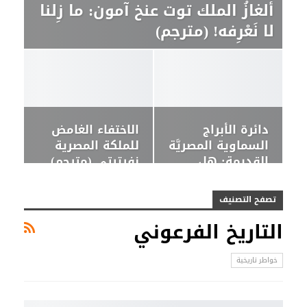
ألغازُ الملك توت عنخ آمون: ما زِلنا
لا نَعْرِفه! (مترجم)
دائرة الأبراج
الاختفاء الغامض
السماوية المصريَّة
للملكة المصرية
القديمة: هل
نفرتيتي (مترجم)
تُمثِّل…
تصفح التصنيف
التاريخ الفرعوني
خواطر تاريخية