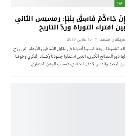
تاريخ
إِنْ جَاءَكُمْ فَاسِقٌ بِنَبَإٍ: رمسيس الثاني
بين افتراء التوراة وردّ التاريخ
مريهان محمد
15 مارس 2019
لقد تناسينا تاريخنا فنسينا أصولنا في مقابل الأساطير والأوهام التي روّج
لها ذوو المصالح الكُبرى، الذين استغلوا جمودنا وكسلنا الفكري وخوفنا
من البحث والتدبر لكشف الحقائق، فبسبب الوهن الحضاري…