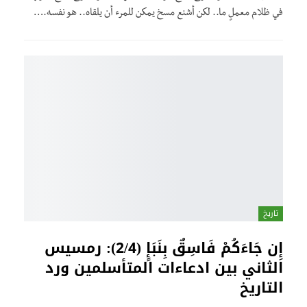
في ظلام معملٍ ما.. لكن أشنع مسخ يمكن للمرء أن يلقاه.. هو نفسه.…
تاريخ
إِن جَاءَكُمْ فَاسِقٌ بِنَبَإٍ (2/4): رمسيس
الثاني بين ادعاءات المتأسلمين ورد
التاريخ