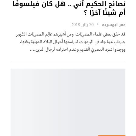
نصائح الحكيم آني .. هل كان فيلسوفًا
أم شيئًا آخرًا ؟
عمر ابوسريه
30 يناير 2018
قد حقّق بعض علماء المصريّات، ومن أشهرهم عالِم المصريّات الشّهير
جاردنر، عمّا جاء في البرديات لدراستها أحوال البلاد الدينيّة وقتها،
ووجدوا تمرّد المصريّ القديم وعدم احترامه لرجال الدين.…