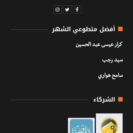
أفضل متطوعي الشهر
كرار عيسى عبد الحسين
سيد رجب
سامح هواري
الشركاء