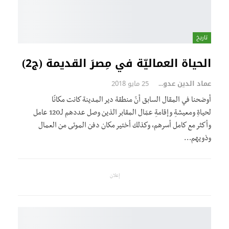
تاريخ
الحياة العماليّة في مِصرَ القديمة (ج2)
عماد الدين عدوي
25 مايو 2018
أوضحنا في المقال السابق أنّ منطقة دير المدينة كانت مكانًا
لحياةِ ومعيشةِ وإقامةِ عمّال المقابر الذين وصل عددهم لـ120 عامل
وأكثر مع كامل أسرهم، وكذلك اُختير مكان دفن الموتى من العمال
وذويهم…
إعلان