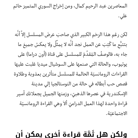
المعاصرين عبد الرحيم كمال، ومن إخراج السوري المتميز حاتم
علي.
لكن رغم هذا الزخم الكبير الذي صاحبَ عرضَ المسلسل إلاَّ أنَّه
بتتبُّعِ ما كُتِبَ عن العمل نجد أنَّه لا يمثِّلُ ولا يعكسُ جميعَ ما
جاء به، فالوصفُ المُقدَّمُ للمسلسل على قناة (أون دراما) على
يوتيوب، والحالة التي صنعها على السوشيال ميديا غلبت عليها
القراءات الرومانسيّة الحالمة للمسلسل متأثرين بعذوبة وطلاوة
قصص حب أبطاله في حالة من النوستالجيا إلي مدينة
الإسكندرية في عصرها الذهبيّ، وزمنها الجميل يجعلانك أسير
قراءة واحدة لهذا العمل الدراميّ ألاَ وهي القراءة الرومانسيّة
الاجتماعيّة.
ولكن هل ثَمَّة قراءة أخرى يمكن أن