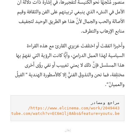
منصور مُتّجهًا نحو الكنيسة لتفجيرها، في إشارة ذات دلالة أنَّ
الأمل في النشء الذي ينبغي تربيتهم على الفن والثقافة وقيم
الأصالة والحب والجمال لأنَّ هذا هو الطريق الوحيد لتجفيف
منابع الإرهاب والتطرف.
وأخيرًا اتفقتَ أو اختلفتَ عزيزي القارئ مع هذه القراءة
السياسية لهذا العمل الدراميّ، وأيًّا كانت الرؤية التي نفهمُ بها
هذا المسلسل فإنَّ ذلك لا يعني تغييب أو نفي رؤًى أخرى
مختلِفة، فما نحن والتذوقُ الفنيُّ إلا كالأسطورة الهندية ” الفيلُ
والعميانُ “.
مراجع ومصادر

w.youtube.com/watch?v=EC6m1lj8Abs&feature=youtu.be

إعلان