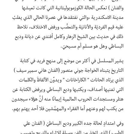
والفنان ) تعكس الحالة الكوزموبوليتانية التي كانت تعيشها
مدينة الاسكندرية ،والتي نفتقدها في عصرنا الحالي الذي يغلبُ
عليه قيم الفرديّة والأنانيّة والتعصُّب ورفض الاختلاف، نلاحظ
ذلك في حديث بين الشيخ الزهار وكامل أفندي عن ديانة وديع
البساطي وهل هو مسلم أم مسيحيّ.
يشير المسلسل في أكثر من موضع إلى منهج فريد في كتابة
التاريخ يتبناه الخواجة جوني منصور (الفنان هاني سمير سيف )
الذي يرتاد الحانات ” الكاراخانات ” ويدوِّن الألفاظَ والكلمات
التي تغنيها أصداف، ويكتبها وديع البساطي ويرفض الكتابة عن
هتلر ومستجدات الحروب العالمية إيمانًا منه أنَّ هؤلاء سيجدون
من يكتب لهم وعنهم أما الفقراء والمهمَّشين فلا أحد يهتم بهم.
وفي امتدادٍ لحالة جده الكبير وديع البساطيّ ( الفنان علي
الطيب ) الذي اتخذ من الفن وسيلة للإثراء والتربح وتغييب