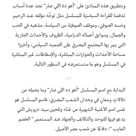
وبتطبيق هذه المبادئ على “أهو دة اللي صار” نجد عدة أسباب
تدفعنا للقراءة السياسيّة للمسلسل مثل توجُّه مؤلفه عبد الرحيم
وحسه الصوفيّ، وموقف الصوفيّة من السياسة، مذهبه في الحب
والجمال، وسوابق أعماله الدرامية، الظروف والأحداث الجارية
التي يمر بها المجتمع المصريّ على الصعيد السياسي، وأخيرًا
مساحة الأحداث والحوارات المباشرة، والإسقاطات غير المباشرة
في المسلسل وهو ما سنستعرضه في السطور التالية.
إعلان
البداية مع اسم المسلسل “أهو ده اللي صار” وما يحمله من
دلالاتٍ ومعانٍ في وجدان الشعب المصريّ، فاسم المسلسل هو
نفس اسم الأغنية الشهيرة من غناء وتلحين سيد درويش التي
يدعو فيها للتوحد والتكاتف والجهاد ضد المستعمر ” الخصم
العايب “؛ دفاعًا عن شعب مصر الأصيل.