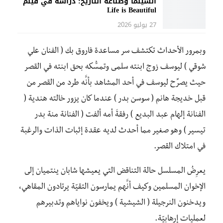
السينما وصناعة التاريخ: دراسة في فيلم
Life is Beautiful
27 يوليو 2026
وبمرور الأحداث تكتشف سر مساعدة فاروق بك ( الفنان علي
شوقي ) ليوسف زوج ابنته سلمى وتمسُّكه بحق ابنته في القصر
حيث يصرِّح ليوسف في أحد المشاهد بأنَّه طرد من القصر من
قبل خديجة هانم ( سوسن بدر ) عندما كان يزور خالته هندية (
الفنانة إلهام عبد البديع ) رفقةَ أمه ألفت ( الفنانة منة بدر
تيسير ) وهو صغير مما أحدث لديه عقدة إثبات الذات والرغبة
في امتلاك القصر.
يعرِضُ المسلسل حالة التناقض التي يعيشها شابان ينتميان إلى
الإخوان المسلمين وكيف أنَّهم يمارسون التقيّة يرتادون المقاهي،
ويدخنون النرجيلة ( الشيشية ) ويخفون نواياهم وتدبيرهم
لعمليات إرهابيّة.