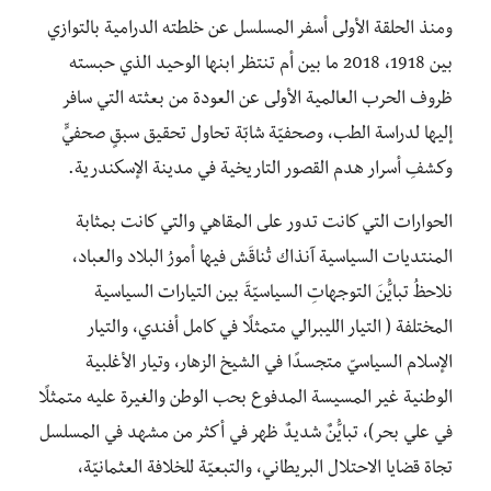
ومنذ الحلقة الأولى أسفر المسلسل عن خلطته الدرامية بالتوازي
بين 1918، 2018 ما بين أم تنتظر ابنها الوحيد الذي حبسته
ظروف الحرب العالمية الأولى عن العودة من بعثته التي سافر
إليها لدراسة الطب، وصحفيّة شابّة تحاول تحقيق سبقٍ صحفيٍّ
وكشفِ أسرار هدم القصور التاريخية في مدينة الإسكندرية.
الحوارات التي كانت تدور على المقاهي والتي كانت بمثابة
المنتديات السياسية آنذاك تُناقَش فيها أمورُ البلاد والعباد،
نلاحظُ تبايُّنَ التوجهاتِ السياسيّةَ بين التيارات السياسية
المختلفة ( التيار الليبرالي متمثلًا في كامل أفندي، والتيار
الإسلام السياسيّ متجسدًا في الشيخ الزهار، وتيار الأغلبية
الوطنية غير المسيسة المدفوع بحب الوطن والغيرة عليه متمثلًا
في علي بحر)، تبايُّنٌ شديدٌ ظهر في أكثر من مشهد في المسلسل
تجاة قضايا الاحتلال البريطاني، والتبعيّة للخلافة العثمانيّة،