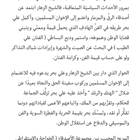
بمرور الأحداث السياسيّة المتعاقبة، فالشيخ الزهار ابتعد عن
أصدقاء الرقِّ والمزمار وانضم إلى الإخوان المسلمين، وأكمل علي
بحر طريقَه في الفنِّ الهادفِ الذي يحملُ قيمةً ومعنًي ويتبني
قضايا الوطن وهموهَه، واستمر وديع البساطي ( الفنان علي
الطيب ) في البحث عن الصيت والشهرة وإيرادات شباك التذاكر
ولو على حساب قيمة الفن، وكرامة الفنان.
الحوار الذي دار بين الشيخ الزهار وعلي بحر يدعوه فيه للانضمام
إلى الإخوان المسلمين وركوب سفينة الحق والنجاة بعيدًا عن
ضلال ” الهنك والرنك ” وأخذ عليه علي بحر تزلُّفَ الجماعة
للحكام، وتقرُّبهم من الملك، واتباعهم الأعمى لقياداتهم دونما
تفكُّر أو نقد، وتَمسَّكَ بحر بقيمة الحرية والفطرة السوية والفن
والموسيقي والدفاع عن استقلال الوطن.
المزيج العجيب بين مجموعة الأصدقاء ( الخواجة والاستقراطي