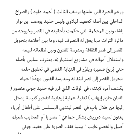
ورغم الحيرة التي عاشها يوسف الثالث ( أحمد داود ) والصراع
الداخليّ بين أصله كحفيد لهلاوي وليس حفيد يوسف ابن نوار
باشا، وبين المحكمة التي حكمت بأحقيته في القصر وخروجه من
دائرة التراث مما يحق له التصرف فيه، وما بين أحلامه بتحويل
القصر إلى قصر للثقافة ومدرسة للفنون وبين تطلعاته لبيعه
واستغلال أمواله في مشاريع استثماريّة، يعترف لسلمي بأصله
حتي يُريحَ ضميره ويقرِّر في النهاية المُضي في تحقيق حلمه
بتحويل القصر إلى قصر للثقافة ومدرسة للفنون مهدِّدًا حماه
بكشف أمره لابنته، في الوقت الذي قرر فيه حفيد جوني منصور (
الفنان حازم إيهاب ) تنفيذَ عملية إرهابية لتفجير كنيسة يدخل
إليها من خلال بابٍ في القصر لينتهي المسلسل على أطفال أبرياء
يغنون لسيد درويش بشكل جماعيّ ” مصر يا أم العجايب شعبك
أصيل والخصم عايب ” بينما تقف الصورة على حفيد جوني