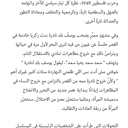
وحرب فلسطين 1948، نظرة كل تيار سياسيّ للآخر واتهامه
بالجهل والسطحية تارةً، وبالرجعية والتخلف ومعاداة التطور
والحداثة تارةً أخرى.
وفي مشهدٍ معبِّرٍ يصحب يوسفُ بك نادرةَ بنتَ زكريا خادمة في
القصر خلسةً عن عيون من فيه لترى البحرَ لأول مرة في حياتها
ويتزامنُ ذلك مع خروج مظاهرات تنادي بالاستقلال التام،
وتهتف ” سعد سعد يحيا سعد”، ليقول يوسف بك لنادرة ”
شوفتي مش أنت بس اللي طلعتي النهاردة ستات كتير غيرك أهم
” وكأنَّ خروجَ نادرةَ معه من القصر بالتزامن مع خروج النساء في
المظاهرات إيذانًا ببداية عصر جديد من التحرر والانفتاح
ستعيشه المرأة، ومثلما ستتحرَّر مصرُ من الاحتلال، ستتحرَّر
المرأةُ من ربقة العادات والتقاليد.
التحولات التي طرأت على الشخصيات الرئيسيّة في المسلسل