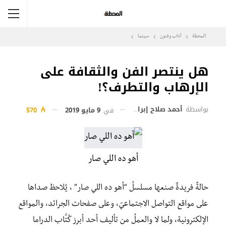
المحطة
آداب وفنون
سينما
هل ينتصر الفن والثقافة على
الإرهاب والتطرف؟!
بواسطة
أحمد صلاح إبراهيم
في
9 مايو 2019
570
أهو ده اللي صار
حالةٌ فريدةٌ صنعها مسلسلُ “أهو ده اللي صار” ، يُلاحظ صداها
على مواقع التواصل الاجتماعيّ، وعلى صفحات الجرائد، والمواقع
الإلكترونية، ولما لا والعملُ من تأليف أحد أبرز كُتَّاب الدراما