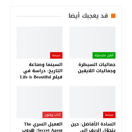
قد يعجبك أيضا
آفاق فلسفيّة‎
سينما
جماليات السيطرة
السينما وصناعة
وجماليات اللايقين
التاريخ: دراسة في
فيلم Life is Beautiful
سينما
آداب وفنون
السادة الأفاضل: حين
العميل السري The
يتحوّل الريف إلى
Secret Agent: هروب