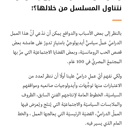
نتناول المسلسل من خلالها؟!
بالنظر إلى بعض الأسباب والدوافع يمكن أن ندّعي أنَّ هذا العمل
الدراميَّ عملٌ سياسيٌّ أيديولوجيُّ بامتيازٍ تدورُ على هامشه بعضَ
قصص الحب الرومانسيّة، وبعضَ القضايا الاجتماعيّة التي مرَّ بها
المجتمعُ المصريُّ في 100 عام.
ولكي نفهمَ أيَّ عملٍ دراميٍّ علينا أولًا أن ننظر لعدد من
الاعتبارات منها توجُّهات وأيدولوجيات صانعيه ومواقفهم
السياسيّة، الخطوط العامة لإنتاجهم الفنيّ السابق، الظروف
والملابسات السياسيّة والاجتماعيّة التي يُنتَج ويُعرَض فيها
العملُ الدراميُّ، القضيّة الرئيسيّة التي يعالجها العمل ، والخط
العام الذي يسير فيه.