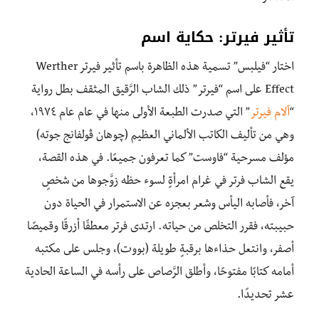
تأثير فيرتر: حكاية اسم
اختار “فيلبس” تسمية هذه الظاهرة باسم تأثير فيرتر Werther
Effect على اسم “فيرتر” ذلك الشاب الرَّقيق المثقف بطل رواية
“
آلام فيرتر
” التي صدرت الطبعة الأولى منها في عام عام ١٩٧٤،
وهي من تأليف الكاتب الألماني العظيم (چوهان ڤولفانج جوته)
مؤلف مسرحية “فاوست” كما تعرفون جميعًا. في هذه القصة،
يقع الشاب فرتر في غرام امرأةٍ لسوء حظه زوَّجوها من شخصٍ
آخر، فأصابه اليأس وشعر بعجزه عن الاستمرار في الحياة دون
حبيبته، فقرر التخلص من حياته. ارتدى فرتر معطفًا أزرقًا وقميصًا
أصفر، وانتعل حذاءها برقبةٍ طويلة (بووت)، وجلس على مكتبه
أمامه كتابًا مفتوحًا، وأطلق الرَّصاص على رأسه في الساعة الحادية
عشر تحديدًا.