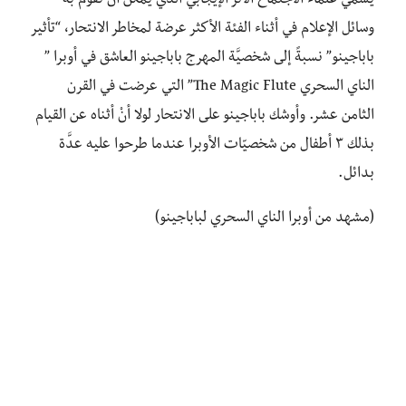
يسمي علماء الاجتماع الأثر الإيجابي الذي يمكن أن تقوم به
وسائل الإعلام في أثناء الفئة الأكثر عرضة لمخاطر الانتحار، “تأثير
باباجينو” نسبةً إلى شخصيَّة المهرج باباجينو العاشق في أوبرا ”
الناي السحري The Magic Flute” التي عرضت في القرن
الثامن عشر. وأوشك باباجينو على الانتحار لولا أنْ أثناه عن القيام
بذلك ٣ أطفال من شخصيّات الأوبرا عندما طرحوا عليه عدَّة
بدائل.
(مشهد من أوبرا الناي السحري لباباجينو)