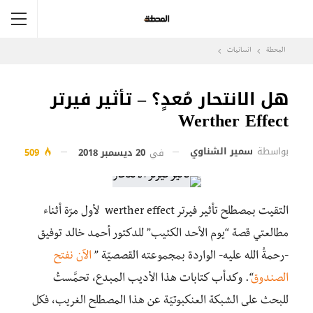
المحطة
انسانيات
هل الانتحار مُعدٍ؟ – تأثير فيرتر
Werther Effect
بواسطة
سمير الشناوي
في
20 ديسمبر 2018
509
التقيت بمصطلح تأثير فيرتر werther effect لأول مرّة أثناء
مطالعتي قصة “يوم الأحد الكئيب” للدكتور أحمد خالد توفيق
-رحمةُ الله عليه- الواردة بمجموعته القصصيّة ”
الآن نفتح
الصندوق
“. وكدأب كتابات هذا الأديب المبدع، تحمَّستُ
للبحث على الشبكة العنكبوتيّة عن هذا المصطلح الغريب، فكل