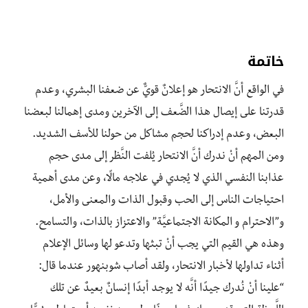
خاتمة
في الواقع أنَّ الانتحار هو إعلانٌ قويٌّ عن ضعفنا البشري، وعدم
قدرتنا على إيصال هذا الضَّعف إلى الآخرين ومدى إهمالنا لبعضنا
البعض، وعدم إدراكنا لحجم مشاكل من حولنا للأسف الشديد.
ومن المهم أنْ ندرك أنَّ الانتحار يُلفت النَّظر إلى مدى حجم
عذابنا النفسي الذي لا يُجدي في علاجه مالًا، وعن مدى أهمية
احتياجات الناس إلى الحب وقبول الذات والمعنى والأمل،
و”الاحترام و المكانة الاجتماعيَّة” والاعتزاز بالذات، والتسامح.
وهذه هي القيم التي يجب أنْ تبثها وتدعو لها وسائل الإعلام
أثناء تداولها لأخبار الانتحار، ولقد أصاب شوبنهور عندما قال:
“علينا أنْ نُدرك جيدًا أنَّه لا يوجد أبدًا إنسانٌ بعيدٌ عن تلك