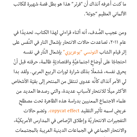
ما كنت أعرفه آنذاك أن “فرتر” هذا هو بطل قصة شهيرة للكاتب
الألماني العظيم “جوته”.
ومن عجيب الصُّدف، أنه أثناء قراءتي لهذا الكتاب، تحديدًا في
عام ٢٠١١، تصاعدت حالات الانتحار بإشعال النار في النَّفس على
إثر قيام الشاب
التونسي “بوعزيزي”
بإشعال النَّار في نفسه
احتجاجًا على أوضاعٍ اجتماعيَّةٍ واقتصاديّةٍ ظالمة، حرقته قبل أنْ
يحرق نفسه، مُشعلًا بذلك شرارة ثورات الربيع العربي. ولقد بدا
لي الأمر آنذاك كأنَّه عدوى تنتقل من المنتحر إلى بقيّة الأشخاص
الأكثر ميلًا للانتحار لأسبابٍ عديدة، والتي رصدها العديد من
علماء الاجتماع المعنيين بدراسة هذه الظاهرة تحت مصطلحٍ
عريضٍ اسمه تأثير التقليد
copycat effect.
وتضم حالات
التفجيرات الانتحاريَّة وإطلاق الرَّصاص في المدارس الأمريكيَّة،
والانتحار الجماعي في الجماعات الدينية الغريبة بالمجتمعات