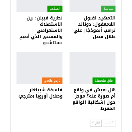
سياسة
المجتمع
التمهيد لقبول
نظرية فيبلن: بين
اللامعقول: دونالد
الاستهلاك
ترامب أنموذجًا | علي
الاستعراضي
طلال فضل
والفستق الذي أصبح
بستاشيو
آفاق فلسفيّة‎
تاريخ عالمي
هل نعيش في واقع
فلسفة شبينغلر
أم صورة عنه؟ موجز
وضلال أوروبا (مترجم)
حول إشكالية الواقع
المفرط
السابق
التالي