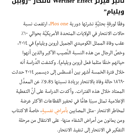
تأثير فيرتر Werther Effect لانتحار “روبين
ويليام”
وفقًا لورقةٍ بحثيَّةٍ نشرتها دورية
Plos one
، ارتفعت نسبة
حالات الانتحار في الولايات المتحدة الأمريكيَّة بحوالي ١٠٪
عقب وفاة الممثل الكوميدي الجميل (روبن ويليام) في ٢٠١٤،
وخصَّ الرجال من هذه النسبة النَّصيب الأكبر والذين أنهوا
حياتهم خنقًا مثلما فعل (روبن ويليام). وكشفت الدِّراسة أنه
خلال فترة الخمسة أشهر بين أغسطس إلى ديسمبر ٢٠١٤ حدثت
١٨٦٩٠ حالة وفاة بالانتحار بزيادة نسبتها 9.85٪ عن المعدَّل
المعتاد خلال هذه الفترات. وأكدت الدراسة على أنَّ التغطية
الإعلامية تمثل سببًا هامًّا في تحفيز القطاعات الأكثر عرضة
لمخاطر الانتحار -مثل المصابين
بأمراضٍ نفسيةٍ
، خاصةً الاكتئاب
ومن يعانون من أمراض الشفاء منها- على الانتقال من مرحلة
التفكير في الانتحار إلى تنفيذ الانتحار.