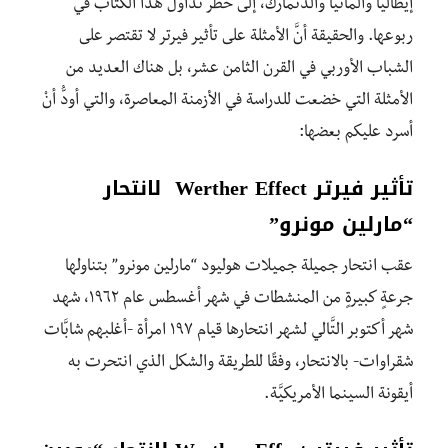
إيطاليا وألمانيا والدنمارك، إلى حظر تداول هذا الكتاب في
ربوعها. والحقيقة أنَّ الأمثلة على تأثير فيرتر لا تقتصر على
الشباب الأوربي في القرن الثامن عشر، بل هناك العديد من
الأمثلة التي خضعت للدراسة في الأزمنة المعاصرة، والتي أودُّ أنْ
أسرد عليكم بعضها:
تأثير فيرتر Werther Effect لانتحار
“مارلين مونرو”
عقب انتحار جميلة جميلات هوليود “مارلين مونرو” بتناولها
جرعةٍ كبيرةٍ من المنشطات في شهر أغسطس عام ١٩٦٢، شهد
شهر أكتوبر التَّالي لشهر انتحارها قيام ١٩٧ امرأة -أغلبهم شابَّات
شقراوات- بالانتحار، وفقًا للطريقة والشكل الذي انتحرت به
أيقونة السينما الأمريكيَّة.