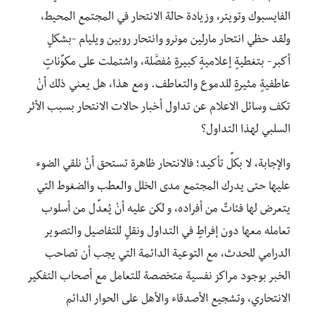
الفايسبوك وتويتر، وزيادة حالة الانتحار في المجتمع المحيط،
ولقد حظي انتحار مارلين مونرو وانتحار روبين ويليام -بشكلٍ
أكبر- بتغطيةٍ إعلاميةٍ كبيرةٍ مُفصَّلة، واشتملت على مكوِّناتٍ
عاطفيةٍ مثيرةٍ للدموع والتعاطف. ومع هذا، هل يعني ذلك أنْ
تكف وسائل الاعلام عن تداول أخبار حالات الانتحار بسبب الأثر
السلبي لهذا التداول؟
والإجابة، لا بكلِّ تأكيد؛ فالانتحار ظاهرة تستحق أنْ نلقي الضوء
عليها حتى يدرك المجتمع مدى الخلل والعطب والضغوط التي
يتعرض لها فئاتٌ من أفراده، و لكن عليه أنْ يُعدِّل من أسلوب
تعامله معها دون إفراطٍ في التداول ونقلٍ للتفاصيل والتصوير
الدرامي للحدث، مع التوعية الدائمة التي يجب أن تصاحب
الخبر بوجود مراكز نفسية متخصصة للتعامل مع أصحاب التفكير
الانتحاري، وتشجيع الأصدقاء والأهل على الحوار الدائم