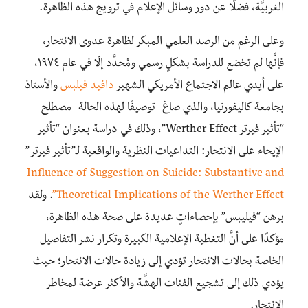
الغربيَّة، فضلًا عن دور وسائل الإعلام في ترويج هذه الظاهرة.
وعلى الرغم من الرصد العلمي المبكر لظاهرة عدوى الانتحار،
فإنَّها لم تخضع للدراسة بشكلٍ رسمي ومُحدَّد إلّا في عام ١٩٧٤،
على أيدي عالم الاجتماع الأمريكي الشهير
دافيد فيلبس
والأستاذ
بجامعة كاليفورنيا، والذي صاغ -توصيفًا لهذه الحالة- مصطلح
“تأثير فيرتر Werther Effect”، وذلك في دراسة بعنوان “تأثير
الإيحاء على الانتحار: التداعيات النظرية والواقعية لـ”تأثير فيرتر”
Influence of Suggestion on Suicide: Substantive and
Theoretical Implications of the Werther Effect”
. ولقد
برهن “فيليبس” بإحصاءاتٍ عديدة على صحة هذه الظاهرة،
مؤكدًا على أنَّ التغطية الإعلامية الكبيرة وتكرار نشر التفاصيل
الخاصة بحالات الانتحار تؤدي إلى زيادة حالات الانتحار؛ حيث
يؤدي ذلك إلى تشجيع الفئات الهشَّة والأكثر عرضة لمخاطر
الانتحار.