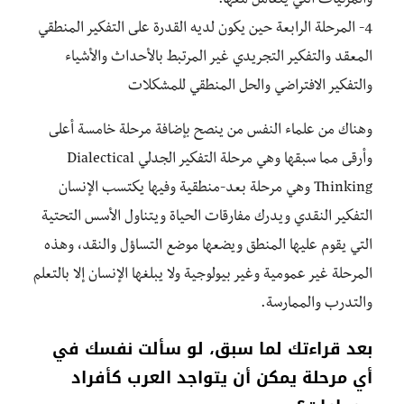
والمرئيات التي يتعامل معها.
4- المرحلة الرابعة حين يكون لديه القدرة على التفكير المنطقي
المعقد والتفكير التجريدي غير المرتبط بالأحداث والأشياء
والتفكير الافتراضي والحل المنطقي للمشكلات
وهناك من علماء النفس من ينصح بإضافة مرحلة خامسة أعلى
وأرقى مما سبقها وهي مرحلة التفكير الجدلي Dialectical
Thinking وهي مرحلة بعد-منطقية وفيها يكتسب الإنسان
التفكير النقدي ويدرك مفارقات الحياة ويتناول الأسس التحتية
التي يقوم عليها المنطق ويضعها موضع التساؤل والنقد، وهذه
المرحلة غير عمومية وغير بيولوجية ولا يبلغها الإنسان إلا بالتعلم
والتدرب والممارسة.
بعد قراءتك لما سبق، لو سألت نفسك في
أي مرحلة يمكن أن يتواجد العرب كأفراد