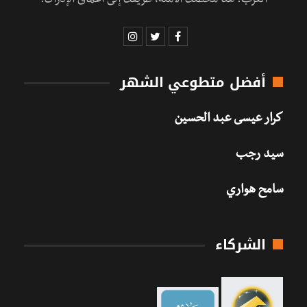
العرب. هنا محطتك الآمنة، طريقك إلى أعماق الإدراك.
أفضل متطوعي الشهر
كرار عيسى عبد الحسين
سيد رجب
سامح هواري
الشركاء