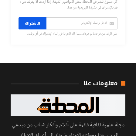
كل أسبوع تُنشر في المحطة بعض المواضيع الشيقة، إذا أردت ألا يفوتك شيء
قم بالإشتراك في نشرتنا البريدية من هنا.
الاشتراك
على الرغم من فرحتنا بوجودك معنا، لك الحرية في إلغاء الإشتراك في أي وقت.
معلومات عنا
مجلة علمية ثقافية قائمة على أقلام وأفكار شباب من مبدعي