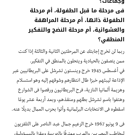
وجماعات؟
فى مرحلة ما قبل الطفولة، أم مرحلة
الطفولة ذاتها، أم مرحلة المراهقة
والعشوائية، أم مرحلة النضج والتفكير
المنطقي؟
ربما لن تخرج إجابتك عن المرحلتين الثانية والثالثة إذا كنت
ممن يتصفون بالحيادية ويتحلون بالمنطق في التفكير.
في أغسطس 1945 خرج وينستون تشرشل على البريطانيين عبر
الإذاعة ليبثهم خبرًا طال انتظارهم وشوقهم إليه وهو استسلام
وهزيمة ألمانيا النازية، فرح البريطانيون ورقصوا فى الشوارع
وهتفوا باسم تشرشل بطلهم ومنقذهم، وبعد أربعة عشر يومًا
اسقطوه فى الانتخابات البرلمانية وأتوا بحزب العمال بديلًا عنه.
فى 9 يونيو 1967 خرج الزعيم جمال عبد الناصر على التلفزيون
ليخاطب المصريين والعرب معترفًا بالهزيمة ومقرًا بالمسؤولية،