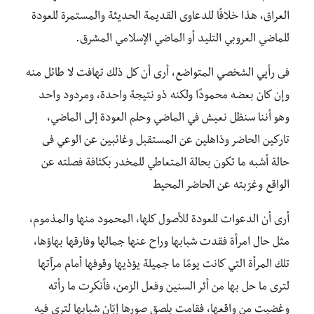
العراق، هذا خلافًا للدعاوى القديمة الحديثة والمستمرة للعودة
للماضي العروبي التليد أو الماضي الإسلامي المشرق.
فى رأيي الشخصي المتواضع، أرى أن كل ذلك تهافت لا طائل منه
وإن كان بعضه محمودًا ولكنه ذو نتيجة واحدة، ومردود واحد
وهو أننا سنظل نعيش في الماضي وحلم العودة إلى الماضي،
تاركين الحاضر وذاهلين عن المستقبل وغائبين عن الوعي فى
حالة أشبه ما تكون بحالة المتعاطي للمخدر بكثافة فصلته عن
الواقع وغرّبته عن الحاضر المحيط
أرى أن الدعوات للعودة للأصول كلها، المحمود منها والمذموم،
مثل حال امرأة فقدت شبابها وراح عنها جمالها وفارقها بهاؤها،
تلك المرأة التي كانت يومًا ما جميلة يؤذيها وقوفها أمام مرآتها
لترى ما حل بها من أثر السنين وفعل الزمن، فأنكرت ما رأته
وغضبت من واقعها، فقامت بلصق صورها إبّان شبابها لترى فيه