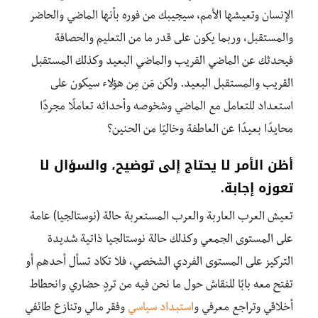
الإنسان وتعيشها الأمم، سيجيبك من فوره بأنها الماضي والحاضر
والمستقبل، وربما يكون على قدر ما من التعليم والحصافة
فيحدثك عن الماضي القريب والماضي البعيد وكذلك المستقبل
القريب والمستقبل البعيد. ولكن مَن مِن هؤلاء سيكون على
استعداد للتعامل مع الماضي وشخوصه وأحداثه تعاملًا مجردًا
محايدًا بعيدًا عن العاطفة وخاليًا من الحنين؟
أظن الأمر لا يحتاج إلى توضيح، والسؤال لا
تعوزه إجابة.
تعيش العرب العاربة والعرب المستعربة حالة (نوستالجيا) عامة
على المستوى الجمعي وكذلك حالة نوستالجيا ذاتية شديدة
التركيز على المستوى الفردي الشخصي، فلا تكاد تسأل أحدهم أو
تفتح معه بابًا للنقاش حول ما نحن فيه من تردٍ حضاري وانحطاط
أخلاقي وتراجع معرفي و
استبداد سياسي
وفقر مالي وتنازع طائفي