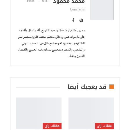
محمد محمود
0
8 Posts
Comments
مصرى عاشق لوطنه، قارئ جيد للتاريخ، أقدر العقل وأقدمه
على ما سواه، همى ورجائي مجتمع مثقف قارئ مستنير يعبر
الطائفية والمذهبية نحو مجتمع خال من التعصب الديني
والمذهبي والعنصرى،مجتمع يتساوى فيه الجميع والفيصل
القانون وفقط.
قد يعجبك أيضا
مقالات رأي
مقالات رأي