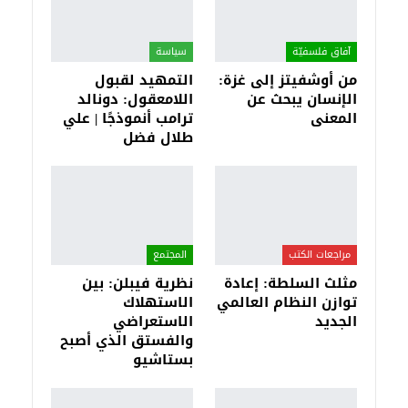
آفاق فلسفيّة‎
سياسة
من أوشفيتز إلى غزة:
التمهيد لقبول
الإنسان يبحث عن
اللامعقول: دونالد
المعنى
ترامب أنموذجًا | علي
طلال فضل
مراجعات الكتب
المجتمع
مثلث السلطة: إعادة
نظرية فيبلن: بين
توازن النظام العالمي
الاستهلاك
الجديد
الاستعراضي
والفستق الذي أصبح
بستاشيو