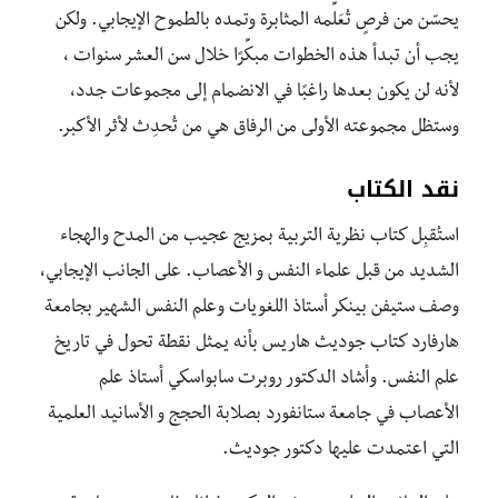
يحسّن من فرصٍ تُعَلِّمه المثابرة وتمده بالطموح الإيجابي. ولكن
يجب أن تبدأ هذه الخطوات مبكِّرًا خلال سن العشر سنوات ،
لأنه لن يكون بعدها راغبًا في الانضمام إلى مجموعات جدد،
وستظل مجموعته الأولى من الرفاق هي من تُحدِث لأثر الأكبر.
نقد الكتاب
استُقبِل كتاب نظرية التربية بمزيج عجيب من المدح والهجاء
الشديد من قبل علماء النفس و الأعصاب. على الجانب الإيجابي،
وصف ستيفن بينكر أستاذ اللغويات وعلم النفس الشهير بجامعة
هارفارد كتاب جوديث هاريس بأنه يمثل نقطة تحول في تاريخ
علم النفس. وأشاد الدكتور روبرت سابواسكي أستاذ علم
الأعصاب في جامعة ستانفورد بصلابة الحجج و الأسانيد العلمية
التي اعتمدت عليها دكتور جوديث.