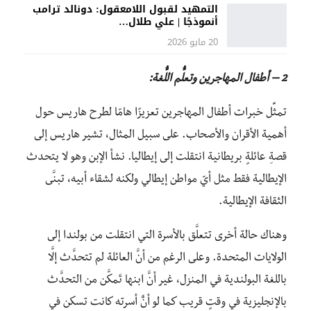
التمهيد لقبول اللامعقول: دونالد ترامب
أنموذجًا | علي طلال…
20 مايو 2026
2 – أطفال المهاجرين وتعلُّم اللُّغة:
تمثِّل خبرات أطفال المهاجرين تعزيزًا هامّا لطرح هاريس حول
أهمية الأقران والأصحاب. على سبيل المثال، تشير هاريس إلى
قصةِ عائلةٍ بريطانية انتقلت إلى إيطاليا. نشأ الإبن وهو لا يتحدث
الإيطالية فقط مثل أيّ مواطن إيطالي ولكنه لشقاء أبيه، تبنَّى
الثقافة الإيطالية.
وهناك حالة أخرى تتعلَّق بالأسرة التي انتقلت من بولندا إلى
الولايات المتحدة. وعلى الرغم من أنَّ العائلة لم تتحدَّث إلَّا
باللغة البولندية في المنزل، غير أنَّ ابنها تَمكَّن من التحدَّث
بالإنجليزية في وقتٍ قريب كما لو أنٌَ أسرته كانت تسكن في