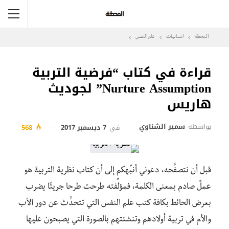
المحطة
انسانيات
علم النفس
قراءة في كتاب “فرضية التربية
Nurture Assumption” لجوديث
هاريس
بواسطة
سمير الشناوي
في
7 ديسمبر 2017
568
قبل أن نتصفَّحه، دعوني أنبِّهكم إلى أن كتاب نظرية التربية هو
عملٌ صادم بمعنى الكلمة، فمؤلِّفته طرحت طرحا جريئًا يضرب
بعرض الحائط بكافة كتب علم النفس التي تتحدَّث عن دور الأب
والأم في تربية أولادهم وتنشئتهم بالصورة التي يصبحون عليها