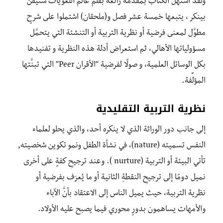
ولقد استهل الكتاب بمقدِّمة رائعة بقلم عالم اللغويات ستيفن
بينكر ، يتبعها خمسة عشر فصل و(ملحقان) اشتملوا على شرحٍ
مطوَّل لمعنى فرضية أو نظرية التربية أو التنشئة التي يتحمَّل
مسؤولياتها الأهالي، ثم استعراض أدلة هذه النظرية و تفنيدها
بكل الوسائل العلمية، و صولًا لفرضية “الأقران Peer” التي تبنَّتها
المؤلِّفة.
نظرية التربية التقليدية
إلى جانب دور الوراثة الذي لا ينكره أحد، والذي يحلو لعلماء
النفس تسميته (nature)، في نشأة الطفل ونمو تكوين شخصيته,
تأتي البيئة أو التربية (nurture ). وعند ترجيحِ كفةٍ على أخرى
نميل دومًا إلى ترجيحِ النقطةِ الثانية أو ما يُعرَف بفرضية أو
نظرية التربية، حيث يميل الناس إلى الاعتقاد بأنَّ الآباء
والأمهات يساهمون بدورٍ محوري فيما يصبح عليه الأولاد.