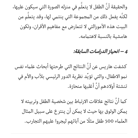
والحقيقة أنَّ الطفل لا يتعلَّم في منزله الصورة التي سيكون عليها،
لكنَّه يفعل ذلك من المجموعة التي ينتمي لها، وقد يتعلَّم من
البيت هذه الأمورالتي لا تتعارض مع مفاهيم الأقران، وتكون
هامشية بالنسبة لاهتمامه.
4 – انحياز الدراسات السابقة:
كشفت هاريس عن أنَّ النتائج التي طرحتها أبحاث علماء نفس
نمو الاطفال، والتي تؤيِّد نظرية الدور الرئيسي بلأب والأم في
تنشئة أولادهم أنَّ أغلبها منحازة.
كما أنَّ نتائج علاقات الارتباط بين شخصية الطفل وتربيته لا
يمكن الوثوق بها حيث لا يمكن أن ينتزع على سبيل المثال
العلماء 500 طفل مثلًا من آبائهم ليجروا عليهم التجارب.