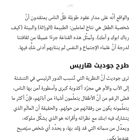
إعلان
والواقع أنَّه على مدار عقود طويلة ظلَّ الناس يعتقدون أنَّ
شخصية الطفل هي نتاج لعاملين: الطبيعة (الوراثة) والبيئة (كيف
رباك ابوك و أمك). وتُمثِّل هذه القناعة جزءًا عميقًا من ثقافتنا
لدرجة أنَّ علماء الإجتماع و النفس لم ينتابهم أدنى شكٍّ فيها.
طرح جوديث هاريس
ترى جوديث أنَّ النظرية التي تُنسِب الدور الرئيسي في التنشئة
إلى الأب والأم هي مجرَّد أكذوبة كبرى وأسطورة آمن بها الناس،
فعلى الرغم من أنَّ الأطفال يتعلَّمون أشياءً من آبائهم، فإنَّ أكثر ما
يتعلَّمونه يكون من رفقائهم من حولهم. والحقيقة أن العالَم الذي
يتشارك فيه ابنك مع نظرائه وأقرانه هو الذي يشكِّل سلوكه،
ويعدِّل من سماته التي قد وُلد بها، و يحدِّد أي شخص سيُصبِح
عندما يكبر.