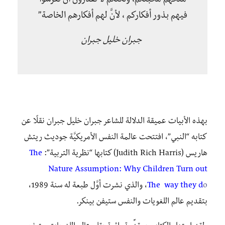
منحهم محبتكم، ولكنكم لا تقدرون أن تغرسوا
فيهم بذور أفكاركم ، لأنَّ لهم أفكارهم الخاصة”
جبران خليل جبران
بهذه الأبيات عميقة الدلالة للشاعر جبران خليل جبران نقلًا عن
كتابه “النبي”، افتتحت عالمة النفس الأمريكيَّة جوديث ريتش
هاريس (Judith Rich Harris) كتابها “نظرية التربية”:
The
Nature Assumption: Why Children Turn out
o
The way they d
، والذي نشرت أوَّل طبعة له سنة 1989،
بتقديم عالم اللغويات والنفس ستيفن بينكر.