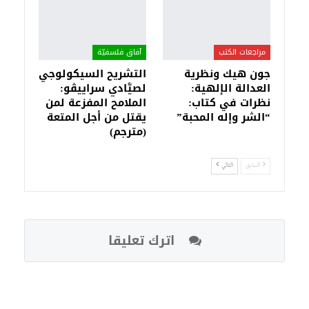
مراجعات الكتب
آفاق فلسفيّة‎
جون هيك ونظرية
التشريح السيكولوجي
العدالة الإلهية:
لصيَّادي سراييڤو:
نظرات في كتاب:
الملامح المفزعة لمن
“الشر وإله المحبة”
يقتل من أجل المتعة
(مترجم)
السابق
التالي
اترك تعليقا