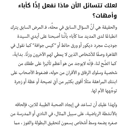
لعلك تتسائل الأن ماذا نفعل إذًا كأباء
وأمهات؟
والحقيقة هي أنَّ السؤال السابق في محلِّه، فـ العرض السابق يترك
انطباعًا لدى العديد منا كآباء بأنَّنا أصبحنا على أيدي السيدة
جوديث مجرد ديكور أو ورق حائط أو “كيس جوافة” كما نقول في
القاهرة وصفًا للأشخاص الذين لا يعطي لهم الآخرون وزنًا. بدايةَ،
كما اتضَّح لنا، فإنَّه لايوجد من هو أعظم تأثيرًا على طفلك من
شخصية وسلوك الرفاق و الأقران من حوله، فضغوط الأصحاب على
ابنتك المراهقة مثلّا أقوى بكثير من أيّ نصيحة أو عظة أو زجرة
توجِّهها الأم لها.
ولهذا عليك أن تساعد في إيجاد الصحبة الطيبة للابن، فإلحاقه
بالأنشطة الرياضية، على سبيل المثال، في النادي أو المدرسة من
صغره يضعه وسط أشخاص يسعون لتحقيق البطولة والفوز ، مما