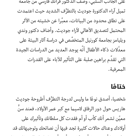
على الجانب السلبي، وصف الدكتور فرانك فارسي من جامعة
تميل آراء الدكتورة جوديث بالتطرُّف الشديد حيث اعتمدت
على نطاق محدود من البيانات، معبِّرا عن خشيته من الأثر
المحتمل لتصديق الأهالي لآراء جوديث. وأضاف دكتور وندي
ويليامز بجامعة كورنيل المتخصِّص في دراسة آثار البيئة على
معدَّلات ذكاء الأطفال أنَّه يوجد العديد من الدراسات الجيدة
التي تقدِّم براهين صلبة على التأثير للآباء على القدرات
المعرفية.
ختامًا
شخصيا، أصدق نوعًا ما وليس لدرجة التطرُّف أطروحة جوديث
هاريس حول دور الرفاق لاسيما مع كبر عمر الأولاد، فعند سنٍّ
معيَّن تشعر أنك كأب أو أم فقدت كل سلطانك وتأثيرك على
أولادك وعناك حالات كثيرة تجد فيها أن نصائحك وتوجيهاتك قد