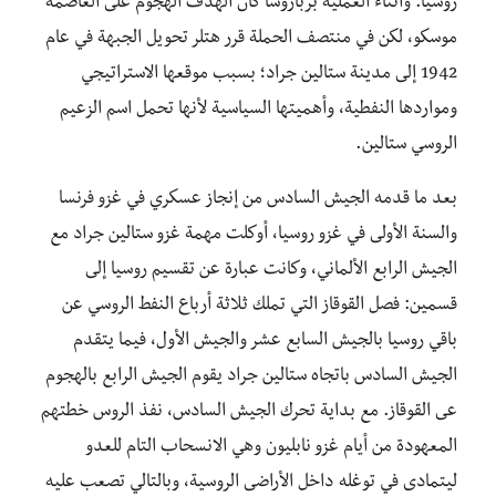
روسيا. وأثناء العملية برباروسا كان الهدف الهجوم على العاصمة
موسكو، لكن في منتصف الحملة قرر هتلر تحويل الجبهة في عام
1942 إلى مدينة ستالين جراد؛ بسبب موقعها الاستراتيجي
ومواردها النفطية، وأهميتها السياسية لأنها تحمل اسم الزعيم
الروسي ستالين.
بعد ما قدمه الجيش السادس من إنجاز عسكري في غزو فرنسا
والسنة الأولى في غزو روسيا، أوكلت مهمة غزو ستالين جراد مع
الجيش الرابع الألماني، وكانت عبارة عن تقسيم روسيا إلى
قسمين: فصل القوقاز التي تملك ثلاثة أرباع النفط الروسي عن
باقي روسيا بالجيش السابع عشر والجيش الأول، فيما يتقدم
الجيش السادس باتجاه ستالين جراد يقوم الجيش الرابع بالهجوم
عى القوقاز. مع بداية تحرك الجيش السادس، نفذ الروس خطتهم
المعهودة من أيام غزو نابليون وهي الانسحاب التام للعدو
ليتمادى في توغله داخل الأراضى الروسية، وبالتالي تصعب عليه