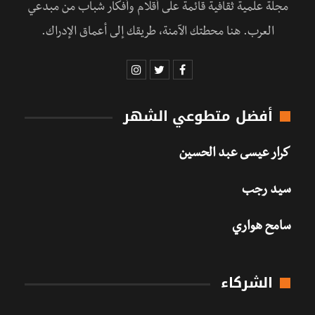
مجلة علمية ثقافية قائمة على أقلام وأفكار شباب من مبدعي
العرب. هنا محطتك الآمنة، طريقك إلى أعماق الإدراك.
أفضل متطوعي الشهر
كرار عيسى عبد الحسين
سيد رجب
سامح هواري
الشركاء