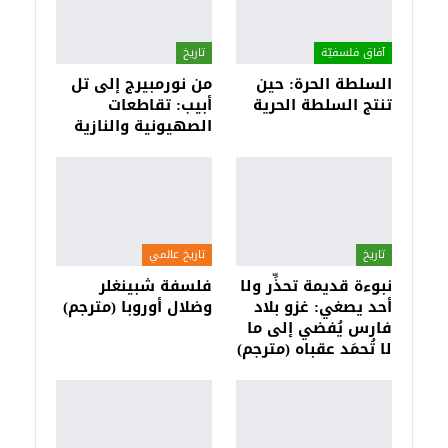
آفاق فلسفيّة‎
تاريخ
السلطة الحرة: حين
من نورمبيرج إلى تل
تنتج السلطة الحرية
أبيب: تقاطعات
الصهيونية والنازية
تاريخ
تاريخ عالمي
نبوءة قديمة تحذِّر ولا
فلسفة شبينغلر
أحد يصغي: غزو بلاد
وضلال أوروبا (مترجم)
فارس يُفضي إلى ما
لا تُحمَد عقباه (مترجم)