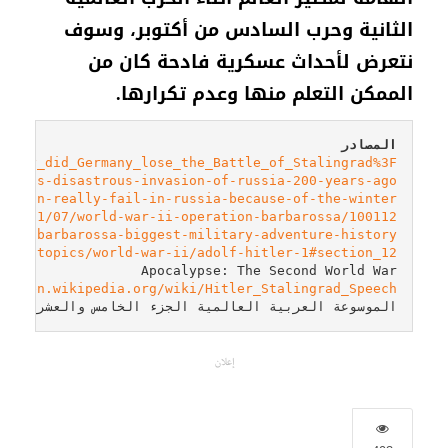
الثانية وحرب السادس من أكتوبر، وسوف
نتعرض لأحداث عسكرية فادحة كان من
الممكن التعلم منها وعدم تكرارها.
المصادر
g/Why_did_Germany_lose_the_Battle_of_Stalingrad%3F

oleons-disastrous-invasion-of-russia-200-years-ago

poleon-really-fail-in-russia-because-of-the-winter

o/2011/07/world-war-ii-operation-barbarossa/100112

tion-barbarossa-biggest-military-adventure-history

.com/topics/world-war-ii/adolf-hitler-1#section_12

Apocalypse: The Second World War

s://en.wikipedia.org/wiki/Hitler_Stalingrad_Speech

الموسوعة العربية العالمية الجزء الخامس والعشرون صفحة (0
إعلان