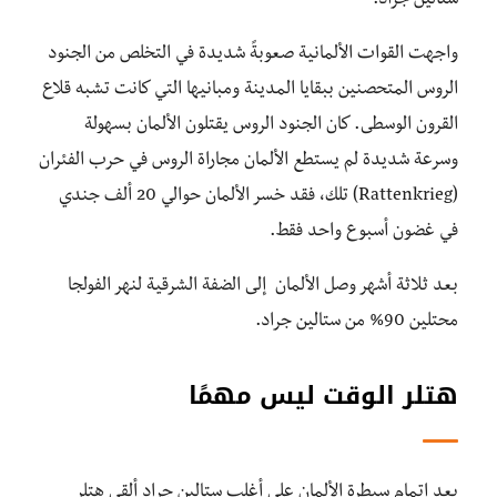
ستالين جراد.
واجهت القوات الألمانية صعوبةً شديدة في التخلص من الجنود
الروس المتحصنين ببقايا المدينة ومبانيها التي كانت تشبه قلاع
القرون الوسطى. كان الجنود الروس يقتلون الألمان بسهولة
وسرعة شديدة لم يستطع الألمان مجاراة الروس في حرب الفئران
(Rattenkrieg) تلك، فقد خسر الألمان حوالي 20 ألف جندي
في غضون أسبوع واحد فقط.
بعد ثلاثة أشهر وصل الألمان إلى الضفة الشرقية لنهر الفولجا
محتلين 90% من ستالين جراد.
هتلر الوقت ليس مهمًا
بعد إتمام سيطرة الألمان على أغلب ستالين جراد ألقى هتلر