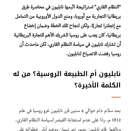
“النظام القاري” استراتيجة اتّبعها نابليون في محاصرة طرق
بريطانيا التجارية مع أوروبا، ومنع الدول الأوروبية من التعامل
مع إنجلترا تجاريًا، ولكن لنجاح تلك الخطة وضمان إخضاع
بريطانيا، كان يجب على روسيا الشريك الأهم للتجارة البريطانية
أن تشارك نابليون في سياسة النظام القاري، لكن ماحدث أن
روسيا رفضت الانصياع لنابليون.
نابليون أم الطبيعة الروسية؟ من له
الكلمة الأخيرة؟
بعد سلام دام حوالي 4 سنين قرر نابليون غزو روسيا في عام
1812 م، ردًا على عدم استجابة القيصر لسياسة النظام القاري،
وبالفعل قام نابليون بعبور نهر نيمان ووضع أولى خطواته على