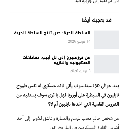
بأن تم نفيه إلى جزيرة ألبا.
قد يعجبك أيضًا
السلطة الحرة: حين تنتج السلطة الحرية
14 يونيو 2026
من نورمبيرج إلى تل أبيب: تقاطعات
الصهيونية والنازية
3 يونيو 2026
بعد حوالي 130 سنة سوف يأتي قائد عسكري له نفس طموح
نابليون في السيطرة على أوروبا فهل يا ترى سوف يستفيد من
الدروس القاسية التي اخدها نابليون أم لا؟
من شخص حالم محب للرسم والعمارة وعاشق للأوبرا إلى أحد
أشرس القادة العسكريين في التاريخ، إنه: