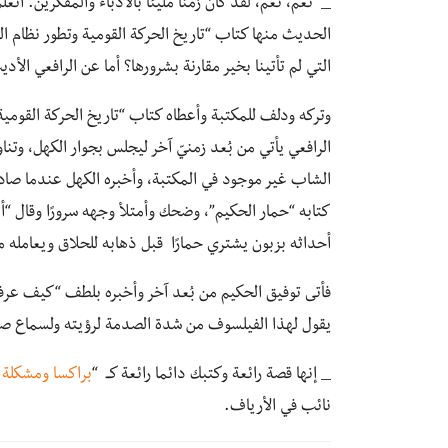
_ نعم، نعم، لقد كان زمنًا مليئًا بالأدباء والمفكرين. أتع
التي لم تأتينا بخير مقارنة بشرورها؟ أما عن الرافعي 
وتركه ودلف للمكتبة وأعطاه كتاب “تاريخ الحركة القومي
الرافعي يأتي من بُعد زمنيّ آخر ليجلس بجوار الكهل، وت
الشاب غير موجود في المكتبة، وأخبره الكهل عندما صاد
كتابه “حمار الحكيم”، وضحك وأمتلأ وجهه سرورًا وقال “
أحداثه بزبون يشتري حمارًا قبل ذهابه للحلاق ويعامله مع
فأتى توفيق الحكيم من بُعد آخر وأخبره بلطف “كيف عرف
يقول لهذا الفيلسوف من شدة الصدمة لرؤيته ولسماع صوت
_ إنها قصة رائعة وكتبك دائما رائعة كــ “
براكسا ومشكلة 
نائب في الأرياف.