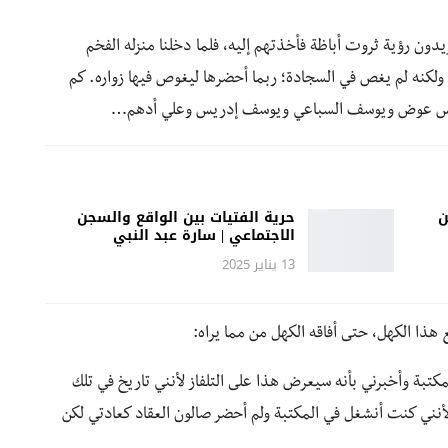
ون رؤية ثروت أباظة فأخذتهم إليه، فلما دخلنا منزله الفخم
 ولكنه لم يغص في السجادة؛ ربما أحضرها ليغوص فيها زواره. كم
كــ لويس عوض ويوسف السباعي ويوسف إدريس وعلي أدهم…
ن
حرية الفتيات بين الواقع والسجن
الاجتماعي | سارة عبد النبي
13 يناير 2025
 هذا الكهل، حتى أفاقه الكهل من مما يراه:
تبة وأخبرني بأنه سيعرض هذا على التلفاز لأنني تاريخ في تلك
أنني كنت أنشغل في المكتبة ولم أحضر صالون العقاد كعادتي لكن