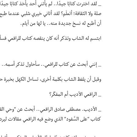
_ لقد اخترت كتابًا جيدًا.. لم يأتني أحد يأخذ كتابًا جي
صلة ولا الثقافة؛ أتعلَم؟ لقد أتاني خيري شلبي عندما طب
أن أطبع له نسخ جديدة منه.. يا لها من أيام.
ابتسم له الشاب وتذكر أنه كان ينقصه كتاب للرافعي فس
_ إنني أبحث عن كتاب للرافعي.. سأحاول تذكر أسمه..
وقبل أن يلفظ الشاب بكلمة أخرى، تساءل الكهل بخبرة ح
_ الرافعي الأديب أم المفكّر؟
_ الأديب. مصطفى صادق الرافعي.. أبحث عن “وحي القلم
كتاب “على السَّفود” الذي وضع فيه الرافعي مقالات لي