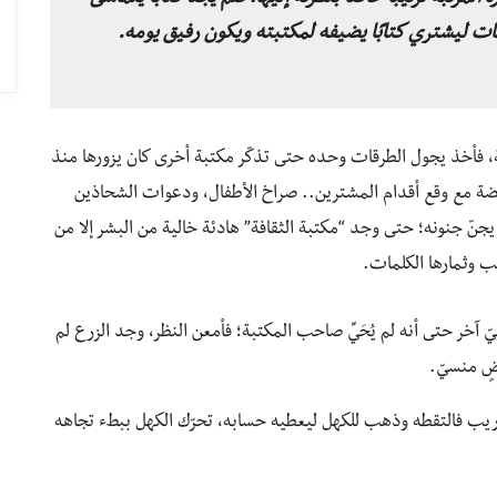
بات ليشتري كتابًا يضيفه لمكتبته ويكون رفيق يومه.
 فأخذ يجول الطرقات وحده حتى تذكّر مكتبة أخرى كان يزورها منذ
قضة مع وقع أقدام المشترين.. صراخ الأطفال، ودعوات الشحاذين
جنّ جنونه؛ حتى وجد “مكتبة الثقافة” هادئة خالية من البشر إلا من
ب وثمارها الكلمات.
ّ آخر حتى أنه لم يُحَيِّ صاحب المكتبة؛ فأمعن النظر، وجد الزرع لم
ضٍ منسيّ.
ريب فالتقطه وذهب للكهل ليعطيه حسابه، تحرّك الكهل ببطء تجاهه