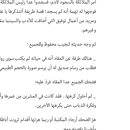
أمر الملائكة بالسجود لآدم، فسجدوا عدا رئيس الملائكة
فوجهوا له تهمة أنه لم يسجد؛ قصة طريفة أتتذكرها يا عق
ومزيد من أعمال توفيق التي أضافت للأدب والسينما مع
وغيرهم.
ثم وجه حديثه لنجيب محفوظ وللجميع :
_ هنالك طرفة عن العقاد أنه في حياته لم يكتب سوى روا
فطلب من رسام صديق له أن يرسم صورة بالحجم الطبيعي ل
فضحك الجميع عدا العقاد فردّ عليه:
_ لم أحاول كرهها.. فقد كانت في العشرين من عمرها وأ
وفكرة الذباب حتى يكرهها الأخرين.
هزّ الضحك أرجاء المكتبة أو ربما هزتها أقدام ثروت أباظ
وأخبرنا بقصته معه.