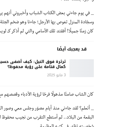
_ في يوم جاءني بعض الكتاب الشباب وأخبروني أنهم يريد
وسجّادة المنزل تغوص بها الأرجل؛ جاءنا وهو ضخم الجثة
كان زمنًا جميلًا! أفقتد تلك الأسامي والتي لم أذكر 
قد يعجبك أيضًا
ثرثرة فوق النيل: كيف أضفى حسي
كمال قتامة على رؤية محفوظ؟
3 مايو 2025
كان الشاب صامتًا مذهولًا فرحًا لرؤية الأدباء وقصصهم مع
_ أتعلم؟ لقد جاءني منذ أيام مصوّر وجلس معي وصور المك
البقعة من البلاد.. لم أستطع التقرب من نجيب محفوظ ل
شخصيته تظهر في كتبه العظيمة..