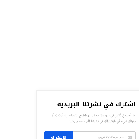
اشترك في نشرتنا البريدية
كل أسبوع تُنشر في المحطة بعض المواضيع الشيقة، إذا أردت ألا
يفوتك شيء قم بالإشتراك في نشرتنا البريدية من هنا.
الاشتراك