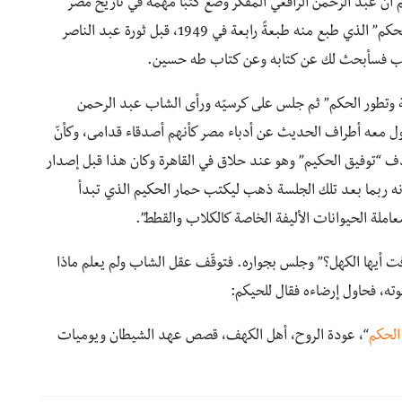
لم أنّ عبد الرحمن الرافعي المفكّر وضع كتبًا مهمة في تاريخ مصر
الحديث منها كتاب “تاريخ الحركة القومية وتطور نظام الحكم” الذي طبع منه طبعةً رابعة في 1949، قبل ثورة عبد الناصر
الأديب فسأبحث لك عن كتابه وعن كتاب طه حسين.
ة وتطور الحكم” ثم جلس على كرسيّه ورأى الشاب عبد الرحمن
ناول معه أطراف الحديث عن أدباء مصر كأنهم أصدقاء قدامى، وكأنّ
ف “توفيق الحكيم” وهو عند حلاق في القاهرة وكان هذا قبل إصدار
أنه ربما بعد تلك الجلسة ذهب ليكتب حمار الحكيم الذي تبدأ
املة الحيوانات الأليفة الخاصة كالكلاب والقطط”.
ت أيها الكهل؟” وجلس بجواره. فتوقّف عقل الشاب ولم يعلم ماذا
ه، فحاول إرضاءه فقال للحيكم:
الحكم
“، عودة الروح، أهل الكهف، قصص عهد الشيطان ويوميات