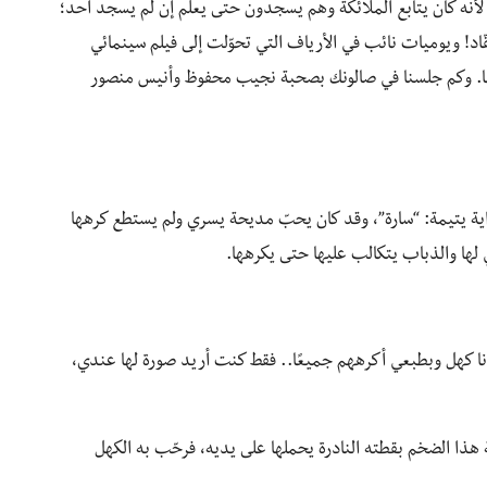
 لأنه كان يتابع الملائكة وهم يسجدون حتى يعلم إن لم يسجد أحد؛
ّاد! ويوميات نائب في الأرياف التي تحوّلت إلى فيلم سينمائي
ًا. وكم جلسنا في صالونك بصحبة نجيب محفوظ وأنيس منصور
ية يتيمة: “سارة”، وقد كان يحبّ مديحة يسري ولم يستطع كرهها
ها والذباب يتكالب عليها حتى يكرهها.
نا كهل وبطبعي أكرههم جميعًا.. فقط كنت أريد صورة لها عندي،
ة هذا الضخم بقطته النادرة يحملها على يديه، فرحّب به الكهل