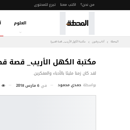
من نحن؟
اكتب معنا
تبرع للمحتوى
العلوم
آ
المحطة
آداب وفنون
مكتبة الكهل الأريب_ قصة قصيرة
مكتبة الكهل الأريب_ قصة قص
لقد كان زمنا مليئا بالأدباء والمفكرين.
بواسطة
حمدي محمود
في
6 مارس 2018
355