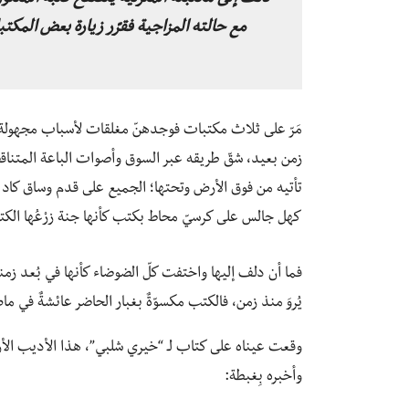
مع حالته المزاجية فقرّر زيارة بعض المكت
مَرّ على ثلاث مكتبات فوجدهنّ مغلقات لأسباب مجهولة،
زمن بعيد، شقّ طريقه عبر السوق وأصوات الباعة المتنا
تأتيه من فوق الأرض وتحتها؛ الجميع على قدم وساق كاد ي
كهل جالس على كرسيّ محاط بكتب كأنها جنة زرْعُها الكت
فما أن دلف إليها واختفت كلّ الضوضاء كأنها في بُعد زمني
يُروَ منذ زمن، فالكتب مكسوّةٌ بغبار الحاضر عائشةٌ في ما
وقعت عيناه على كتاب لـ “خيري شلبي”، هذا الأديب الأ
وأخبره بِغبطة: