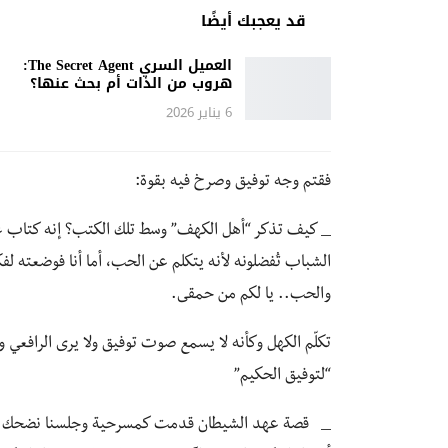
قد يعجبك أيضًا
العميل السري The Secret Agent:
هروب من الذات أم بحث عنها؟
6 يناير 2026
فقتم وجه توفيق وصرخ فيه بقوة:
_ كيف تذكر “أهل الكهف” وسط تلك الكتب؟ إنه كتاب غير ج
الشباب تُفضلونه لأنه يتكلم عن الحب، أما أنا فوضعته ل
والحب.. يا لكم من حمقى.
تكلّم الكهل وكأنه لا يسمع صوت توفيق ولا يرى الرافعي
“لتوفيق الحكيم”
_ قصة عهد الشيطان قدمت كمسرحية وجلسنا نضحك على ت