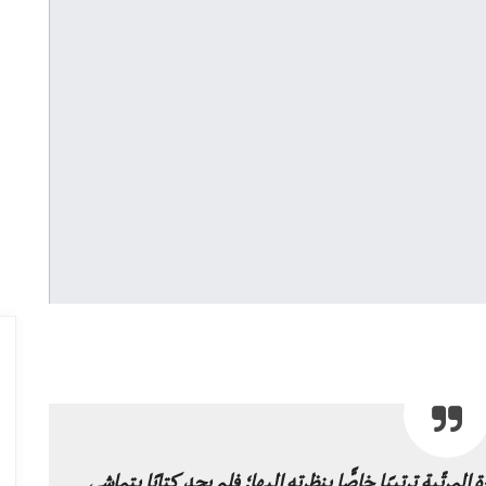
مرتّبة ترتيبًا خاصًّا بنظرته إليها؛ فلم يجد كتابًا يتماشى