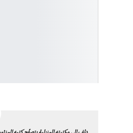
دلف إلى مكتبته المنزلية يتصفّح كتبه المنثورة ال