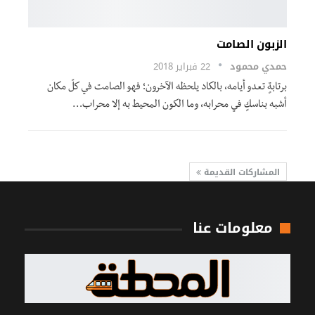
الزبون الصامت
حمدي محمود
22 فبراير 2018
برتابةٍ تعدو أيامه، بالكاد يلحظه الآخرون؛ فهو الصامت في كلّ مكان
أشبه بناسكٍ في محرابه، وما الكون المحيط به إلا محراب…
المشاركات القديمة
معلومات عنا