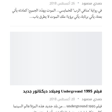
حمدي محمود
26 أغسطس 2018
في رواية "منافي الرب" للخمايسي.. الموت يهدّد الجميع؛ كعادته يأتي
بغتة، يأتي برتابة، يأتي برؤيا؛ ملك الموت لا يطرق باب…
فيلم Underground 1995 وميلاد ديكتاتور جديد
حمدي محمود
20 أغسطس 2018
فيلم underground 1995 .. من بلد جديد هذه المرّة!عالم السينما