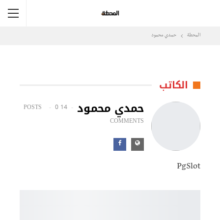
المحطة
حمدي محمود
الكاتب
حمدي محمود
0
14 POSTS
COMMENTS
PgSlot