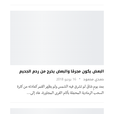
البعض يكون مجرمًا والبعض يخرج من رحم الجحيم
حمدي محمود
16 يونيو 2018
بعد یومٍ شاقّ لم تشرق فیه الشمس ولم یظهر القمر كعادته من كثرة
السحب الرمادیة المحمّلة بآثام القرى المجاورة، عاد إلى…