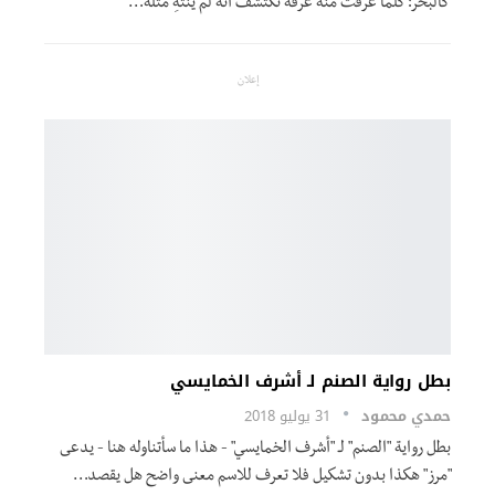
كالبحر؛ كلما غرفت منه غرفة تكتشف أنه لم ينتهِ مثله…
إعلان
بطل رواية الصنم لـ أشرف الخمايسي
حمدي محمود
31 يوليو 2018
بطل رواية "الصنم" لـ "أشرف الخمايسي" - هذا ما سأتناوله هنا - يدعى
"مرز" هكذا بدون تشكيل فلا تعرف للاسم معنى واضح هل يقصد…