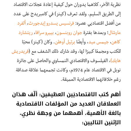
نظرية
الآخر
،
كلاهما
يدوران
حول
كيفية
إ
عادة
عجلات
الاقتصاد
إلى
الطريق
السليم
.
ولقد
تعرف
(
كينز)
في
كامبريدج
على
عدد
من
أفضل
اقتصاديي
عصره
:
فرنسيس
يسدرو
إيدجورث
،
ألفرد
مارشال
؛
وبعدها
بفترة
جوان
روبنسون
،
بييرو
سرافا
،
ريتشارد
كاهن
،
جيمس
ميد
،
وأيضًا
برتيل
أوهلن
.
وكان
(
كينز)
محبًا
للكتب
ومجمعًا
كبيرًا
لها،
وقد
شارك
ذلك
الشغف
مع (
فريدريش
هايك)
،
الفيلسوف
والاقتصادي
النمساوي
والحاصل
على
جائزة
نوبل
في
الاقتصاد
عام
1974م،
وكانت
تجمعهما
علاقة
صداقة
رغم
خلافاتهما
الاقتصادية
العميقة
.
أ
هم
كتب
الاقتصاديَين
العظيمَين: أ
لّف
هذان
العملاقان
العديد
من
المؤلفات
الاقتصادية
بالغة
الأهمية
،
أ
همهما
من
وجهة
نظري،
الإثنين
التاليين
: