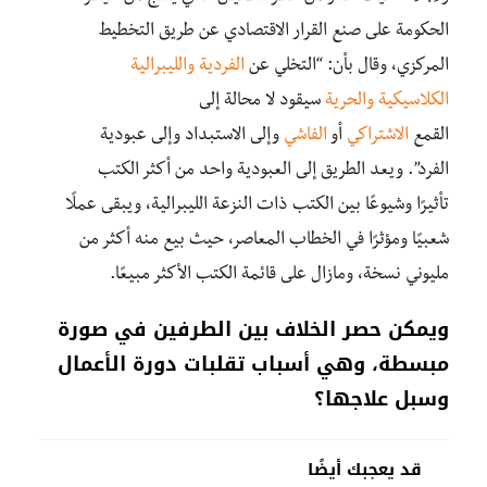
الحكومة
على
صنع
القرار
الاقتصادي
عن
طريق
التخطيط
المركزي
،
وقال بأن: “
التخلي
عن
الفردية
والليبرالية
الكلاسيكية
والحرية
سيقود
لا محالة
إلى
القمع
الاشتراكي
أو
الفاشي
وإلى
الاستبداد
وإلى
عبودية
الفرد”
.
ويعد
الطريق
إلى
العبودية
واحد
من
أكثر
الكتب
تأثيرًا
وشيوعًا
بين
الكتب
ذات
النزعة
الليبرالية،
ويبقى
عملًا
شعبيًا
ومؤثرًا
في
الخطاب
المعاصر،
حيث
بيع
منه
أكثر
من
مليوني
نسخة،
ومازال
على
قائمة
الكتب
الأكثر
مبيعًا
.
ويمكن
حصر
الخلاف
بين
الطرفين
في
صورة
مبسطة، وهي
أسباب
تقلبات
دورة
الأعمال
و
سبل
علاجها؟
قد يعجبك أيضًا