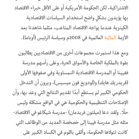
الاشتراكية،
لكن الحكومة الأمريكية أو على الأقل خبراء الاقتصاد
بها يؤيدون بشكلٍ واضح استخدام السياسات الاقتصادية
الكينزية عندما يواجه الاقتصاد المتاعب، مثلما شاهدنا بعد
الأزمة
المالية
العالمية في 2008م وسياسة الرئيس (أوباما).
ومع هذا استمرت مجموعات أخرى من الاقتصاديين يطالبون
بقوة بالملكية الخاصة والأسواق الحرة، وعلى رأسهم مدرسة
ففيينا أ
و المدرسة الاقتصادية النمساوية وفي صفوفها الأولى
(فريدريك هايك) و(لودويغ فون ميسيس)، ويرون أن التدخل
الحكومي الكبير لم يستطع أبدً
ا تقديم النتائج التي وعد بها،
وأن
الإصلاحات التنظيمية والحكومية هي في الواقع مشكلة وليس
حلًا.
ولقد دعا (ميلتون فريدمان) -مدرسة شيكاغو في الاقتصاد-
مثله مثل مدرسة فيينا إلى خصخصة العديد من الوظائف
التي
كانت تتولاها الحكومة، وألقى باللوم في الكساد الكبير على