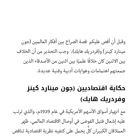
وقبل
أ
ن
أ
قص
عليكم
قصة
الصراع بين أ
فكار
العالمين (جون
مينارد كينز) و(فردريك هايك)
،
وجب
التحذير
من
أ
ن
الخلاف
بين
الاثنين
كان
خلافًا
علميًا
بين
اثنين
من
الأصدقاء
الذين
جمعتهم
اهتمامات
وهوايات أ
دبية
وفنية
عديدة
.
حكاية
اقتصاديين (جون مينارد كينز
وفردريك هايك)
مع
انهيار
أسواق
الأسهم
الأمريكية
في عام 1929م،
والذي
ترتب
عليه
إشعال
فتيل
الفوضى
في
أوصال
الاقتصاد
العالمي،
ظهر
العملاقان
الكبيران
كلٌّ
يحمل
على
كتفيه
نظرية
اقتصادية
تناقض