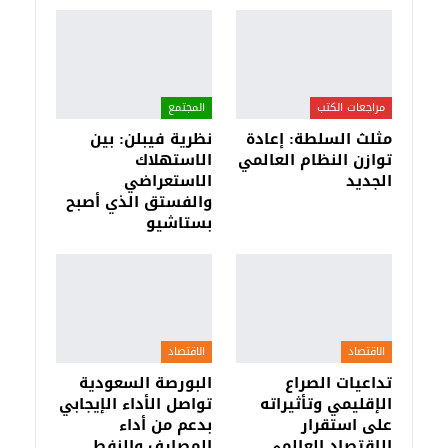
مراجعات الكتب
المجتمع
مثلث السلطة: إعادة
نظرية فيبلن: بين
توازن النظام العالمي
الاستهلاك
الجديد
الاستعراضي
والفستق الذي أصبح
بستاشيو
الاقتصاد
الاقتصاد
تداعيات الصراع
البورصة السعودية
الإقليمي وتأثيراته
تواصل الأداء الإيجابي
على استقرار
بدعم من أداء
الاقتصاد العالمي
المصارف والنفط