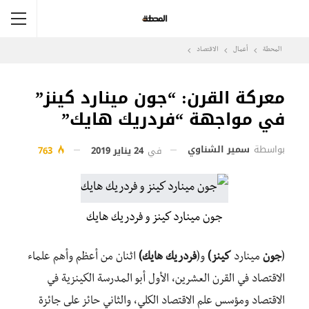
المحطة
أعمال
الاقتصاد
معركة القرن: “جون مينارد كينز”
في مواجهة “فردريك هايك”
بواسطة
سمير الشناوي
في
24 يناير 2019
763
جون مينارد كينز و فردريك هايك
(
جون
مينارد
كينز)
و(
فردريك
هايك)
ا
ثنان
من
أعظم
وأهم
علماء
الاقتصاد
في
القرن
العشرين،
الأول
أبو
المدرسة
الكينزية
في
الاقتصاد
ومؤسس
علم
الاقتصاد
الكلي،
و
الثاني
حائز
على
جائزة