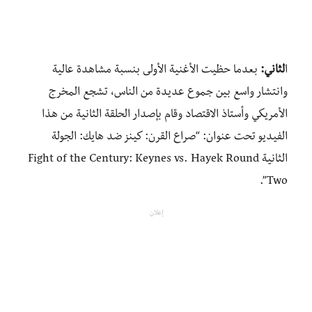
ا
لثاني:
بعدما
حظيت
الأغنية
الأولى
بنسبة
مشاهدة
عالية
وانتشار
واسع
بين
جموع
عديدة
من
الناس،
تشجع
المخرج
الأمريكي
وأستاذ
الاقتصاد
وقام
بإصدار الحلقة
الثانية
من
هذا
الفيديو
تحت
عنوان
: “
صراع
القرن
:
كينز
ضد
هايك
:
الجولة
الثانية
Fight of the Century: Keynes vs. Hayek Round
Two”.
إعلان