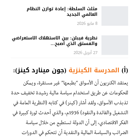
مثلث السلطة: إعادة توازن النظام
العالمي الجديد
8 مايو 2026
نظرية فيبلن: بين الاستهلاك الاستعراضي
والفستق الذي أصبح…
27 أبريل 2026
(
أ
)
المدرسة
الكينزية
(
جون
مينارد
كينز
):
يعتقد
الكنزيون
أن
الأسواق
“بطبعها
”
غير
مستقرة،
ويمكن
للحكومات
عن
طريق
استخدام
سياسة
مالية
رشيدة تخفيف حدة
تذبذب الأسواق
،
ولقد
أ
شار
(
كينز)
في
كتابه
(
النظرية
العامة
في
التشغيل
والفائدة
والنقود
) 1936م،
والذي
أحدث
ثورة
كبيرة
في
الفكر
الاقتصادي،
إ
لى
أن
الدولة
تستطيع
من
خلال
سياسة
الضرائب
و
السياسة
المالية
و
النقدية
أن
تتحكم
في
الدورات