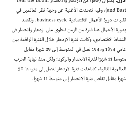
الأول:
بعنوان
(
خافوا
من
الازدهار
و
الانحدار
Fear the Boom
and Bust)،
و
فيه
تتحدث
الأغنية
عن
وجهة
نظر
العالمين
في
تقلبات
دورة
الأعمال
الاقتصادية
business cycle.
ونقصد
بدورة
الأعمال
هنا
فترة
من
الزمن
تنطوي
على
ازدهار
وانحدار
في
النشاط
الاقتصادي،
وكانت
فترة
الازدهار
خلال
الفترة
الواقعة
بين
عامي
1854
و
1945
تصل
في
المتوسط
إلى
29
شهرًا
مقابل
متوسط
11 شهرً
ا
لفترة
الانحدار
والركود؛
ولكن
منذ
نهاية
الحرب
العالمية
الثانية،
تضاعفت
فترة
الازدهار
لتصل
إلى
متوسط
50
شهرًا
مقابل
تقلص
فترة
الانحدار
إلى
متوسط
11 شهرً
ا
.