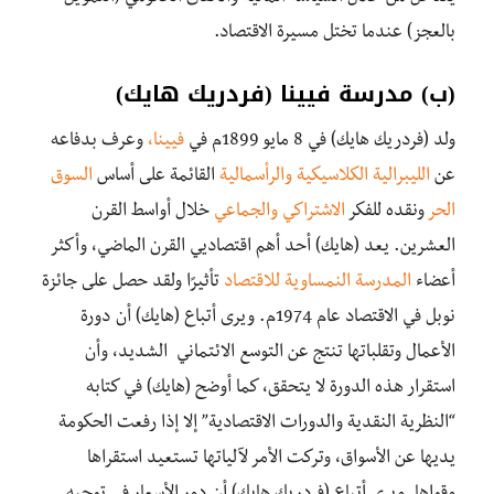
بالعجز
)
عندما
تختل
مسيرة الاقتصاد
.
(
ب
)
مدرسة
فيينا
(
فردريك
هايك
)
ولد
(فردريك
هايك)
في
8
مايو
1899م
في
فيينا،
وعر
ف
بدفاعه
عن
الليبرالية
الكلاسيكية
والرأسمالية
القائمة
على
أساس
السوق
الحر
ونقده
للفكر
الاشتراكي
والجماعي
خلال
أواسط
القرن
العشرين
.
يعد
(
هايك)
أحد
أهم
اقتصاديي
القرن
الماضي،
وأكثر
أعضاء
المدرسة
النمساوية
للاقتصاد
تأثيرًا
ولقد
حصل
على
جائزة
نوبل
في
الاقتصاد
عام
1974م.
ويرى
أ
تباع
(
هايك)
أن
دورة
الأعمال
وتقلباتها تنتج
عن
التوسع
الائتماني
الشديد،
وأن
استقرار
هذه
الدورة
لا
يتحقق
،
كما
أ
وضح
(
هايك)
في
كتابه
“
النظرية
النقدية
والدورات
الاقتصادية”
إ
لا
إ
ذا
رفعت
الحكومة
يديها
عن
الأسواق،
وتركت
الأمر
لآلياتها
تستعيد
استقراها