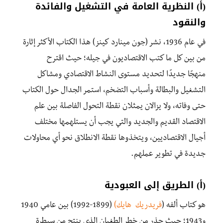
(أ) النظرية العامة في التشغيل والفائدة
والنقود
في
عام
1936
،
نشر
(جون مينارد
كينز)
هذا
الكتاب
الأكثر
إثارة
من
بين
كل
ما
كتب
الاقتصاديون
في
جيله؛ حيث
اقترح
منهجًا
جديدًا
لتحديد
مستوى
النشاط
الاقتصادي
ومشاكل
التشغيل
والبطالة
وأسباب
التضخم،
استمر
الجدال
حول
الكتاب
حتى
وفاته،
ولا
يزالان
يمثلان
نقطة
التحول
الفاصلة
بين
علم
الاقتصاد
القديم
والجديد
والتي
يجب
أن
يستلهمها
مختلف
أجيال
الاقتصاديين،
ويتخذوها
نقطة
الانطلاق
نحو
أي
محاولات
جديدة
في
تطوير
عملهم
.
(
أ
) الطريق إلى العبودية
هو كتاب
ألفه
(
فريدريك
هايك)
(1899-1992)
بين
عامي
1940
و
1943؛
حيث
حذر
من
خطر
الطغيان
الذي
ينتج
من
سيطرة