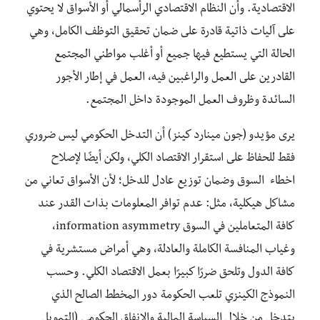
الاقتصادية
. و
أ
ن
النظام
الاقتصادي
الرأسمالي
أو
الأسواق
لا
يحتوي
على
آليات
ذاتية
قا
درة
على
ضمان
تحقيق
التوظف
الكامل،
وهي
الحالة
التي
يستطيع
فيها
جميع
أو
أغلب
مواطني
المجتمع
القادرين
على
العمل
والراغبين
فيه
،
العمل
في
إطار
الأجور
السائدة
وظروف
العمل
الموجودة
داخل
المجتمع
.
يرى
مؤيدو (جون مينارد كينز)
أن
التدخل
الحكومي
ليس
ضروري
فقط
للحفاظ
على
استقرار
الاقتصاد
الكلي،
ولكن
أيضًا
لإ
صلاح
اخطاء
السوق
وضمان
توزيع
عادل
للدخل؛
لأن
الأسواق
تعاني
من
مشاكل
هيكلية،
مثل:
عدم
توافر
المعلومات
بذات
القدر
عند
كافة
المتعاملين
في
السوق
information asymmetry
،
وغياب
المنافسة
الكاملة
والعادلة،
وهي أ
مراض
مستشرية
في
كافة
الدول
وتلحق
ضررًا
كبيرًا
بعمل
الاقتصاد
الكلي
.
وحسب
النموذج
الكينزي
تلعب
الحكومة
دور
المخطط
الصالح
الذي
يتدخل
من
خلال
السياسة
المالية
والانفاق
الحكومي
(
التمويل