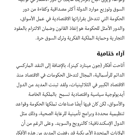
وقواها
. و
يرى
أ
تباع
(ف
ردريك
هايك)
أ
ن
دور
الأسعار
في
توجيه
السوق
وتوزيع
موارد
الدولة
أ
كثر
مصداقية
وكفاءة
من
دور
الحكومة
ا
لتي
تتدخل
بقراراتها
الاقتصادية
في
عمل
الأسواق،
والدور
الأمثل
للحكومة
هو
إ
نفاذ
القانون
وضمان
الالتزام
بالعقود
التجارية
وحماية
الملكية
الفكرية
وترك
السوق
حرة
.
آراء ختامية
أتاحت أفكار (جون مينارد كينز)، بالإضافة إلى النقد الماركسي
الدائم للرأسمالية،
المجال لتدخل الحكومات في الاقتصاد منذ
الاقتصاد الكبير في الثلاثينيات، ولقد تبنت العديد من الدول
أيديولوجية سياسية واقتصادية تسمح
بالملكية الخاصة
والأسواق،
لكن كان فيها أيضًا صناعات تملكها الحكومة
وقواعد
تنظيمية محددة وبرامج تأمينية للرعاية الصحية، وذلك مثل
الدول الإسكندنافية؛ كالنرويج والسويد. وعلى الرغم من أن
الولايات المتحدة الأمريكية قد رفضت العديد من هذه الأفكار