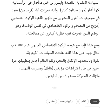
السياسة النقدية الفاسدة
وليس إلى خلل متأصل في الرأسمالية
كما أشار (جون مينارد كينز). ولقد تعززت آراء (فريدمان) بقوة
في سبعينيات القرن العشرين مع ظهور ظاهرة
الركود التضخمي
(مزيج من التضخم والركود الاقتصادي في نفس الوقت)، وهو
الوضع الذي عجزت نفيه نظرية كينزي عن معالجته.
ومع هذا فإنه مع عودة الركود الاقتصادي العالمي عام 2008م،
مثال جيد على هذا فلقد عادت السياسات الكينزية،
بقوة
وبالتحديد الإنفاق بالعجز، وقام العالم أجمع بتطبيقها مرة
أخرى في ظل اعتراضات مؤيدي (هايك) ومدرسة النمسا،
ولازالت المعركة مستمرة بين الطرفين.
إعلان
كتاب
الايكونميست
مقال
مصدر