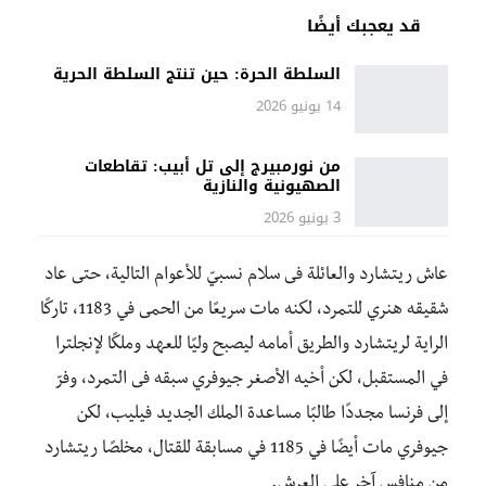
قد يعجبك أيضًا
السلطة الحرة: حين تنتج السلطة الحرية
14 يونيو 2026
من نورمبيرج إلى تل أبيب: تقاطعات
الصهيونية والنازية
3 يونيو 2026
عاش ريتشارد والعائلة فى سلام نسبيّ للأعوام التالية، حتى عاد
شقيقه هنري للتمرد، لكنه مات سريعًا من الحمى في 1183، تاركًا
الراية لريتشارد والطريق أمامه ليصبح وليًا للعهد وملكًا لإنجلترا
في المستقبل، لكن أخيه الأصغر جيوفري سبقه فى التمرد، وفرّ
إلى فرنسا مجددًا طالبًا مساعدة الملك الجديد فيليب، لكن
جيوفري مات أيضًا في 1185 في مسابقة للقتال، مخلصًا ريتشارد
من منافس آخر على العرش.