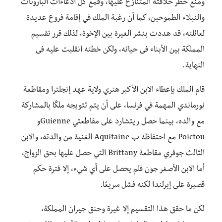
ومنع خطر خلافته المتنازع عليها، وقمع كل ادعاءات البارونات
والنبلاء الطموحين، كما أن رغبة الملك في إقامة فروع عديدة
لعائلته، قد هددت بنشر الغيرة بين الإخوة، لذلك قرر تقسيم
المملكة بين الأبناء فى حياته، ولكن خطته انقلبت عليه فى
النهاية.
قام الملك بإعطاء الابن الأكبر هنري ولاية عهد إنجلترا ومقاطعة
نورماندي المهمة في فرنسا، على أن يتم تتويجه ملكًا بالمشاركة
مع والده، بينما حصل ريتشارد على مقاطعتي Guienneو
Poictou مع احتفاظه ب Aquitaine الغنية من والدته، والابن
الثالث جوفري مقاطعة Brittany التي حصل عليها بحق الزواج،
أما الابن الأصغر جون فلم يحصل على أي شيء، إلا فترة حكم
قصيرة على إيرلندا لكنه فشل سريعًا.
لكن ما حقق هذا التقسيم إلا غيرة وحنق جيران المملكة،