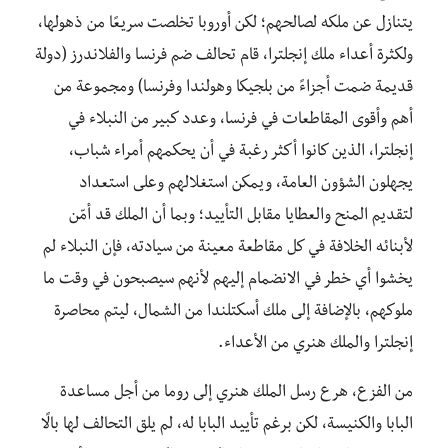
يتنازل عن ملكه لصالحهم؛ لكن أوروبا تخلصت سريعًا من ذهولها،
ولكثرة أعداء ملك إنجلترا، قام تحالف ضم فرنسا والفلاندرز (دولة
قديمة ضمت أجزاءً من بلجيكا وهولندا وفرنسا) ومجموعة من
أهم وأقوى المقاطعات في فرنسا، وعدد كبير من النبلاء في
إنجلترا، الذين كانوا أكثر رغبة في أن يحكمهم أمراء شباب،
يجهلون الشؤون العامة، ويمكن استغلالهم وعلى استعداد
لتقديم المنح والعطايا مقابل التأييد؛ وبما أن الملك قد أمّن
لأبنائه الخلافة في كل مقاطعة معينة من سيادته، فإن النبلاء لم
يخشوا أي خطر في الانضمام إليهم لأنهم سيصبحون في وقت ما
ملوكهم، بالإضافة إلى ملك أسكتلندا من الشمال، ليتم محاصرة
إنجلترا والملك هنري من الأعداء.
من الفزع، هرع رسل الملك هنري إلى روما من أجل مساعدة
البابا والكنيسة، لكن برغم تأييد البابا له، لم يلق التحالف لها بالًا