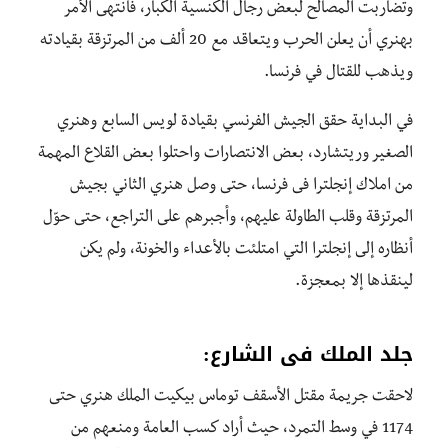
وتضاربت المصالح لبعض رجال الكنسية الكبار، فانتهى الأمر
بهنري أن يعلن الحرب ويتعاقد مع 20 ألف من المرتزقة بقيادته
ويذهب للقتال في فرنسا.
في البداية حقق الجيش الفرنسي بقيادة لويس السابع وهنري
الصغير وريتشارد، بعض الانتصارات واحتلوا بعض القلاع المهمة
من املاك إنجلترا فى فرنسا، حتى وصل هنري الثاني بجيش
المرتزقة وقلب الطاولة عليهم، وأجبرهم على التراجع، حتى حوّل
أنظاره إلى إنجلترا التي امتلئت بالأعداء والخونة، ولم يكن
لينقذها إلا بمعجزة.
جلد الملك فى الشارع:
لاحقت جريمة مقتل الأسقف توماس بيكيت الملك هنري حتى
1174 في وسط التمرد، حيث أراد كسب العامة ومنعهم من