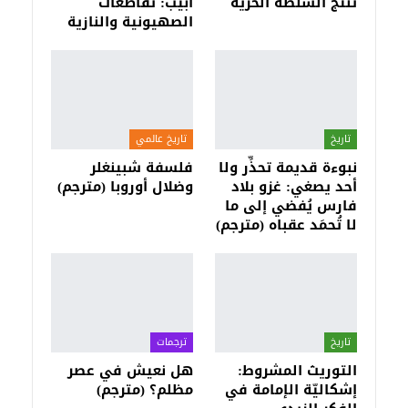
تنتج السلطة الحرية
أبيب: تقاطعات
الصهيونية والنازية
تاريخ
تاريخ عالمي
نبوءة قديمة تحذِّر ولا
فلسفة شبينغلر
أحد يصغي: غزو بلاد
وضلال أوروبا (مترجم)
فارس يُفضي إلى ما
لا تُحمَد عقباه (مترجم)
تاريخ
ترجمات
التوريث المشروط:
هل نعيش في عصر
إشكاليّة الإمامة في
مظلم؟ (مترجم)