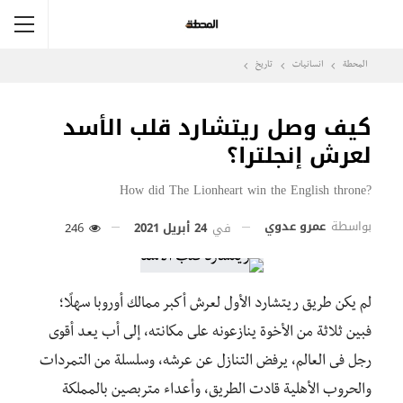
المحطة
انسانيات
تاريخ
كيف وصل ريتشارد قلب الأسد
لعرش إنجلترا؟
?How did The Lionheart win the English throne
بواسطة
عمرو عدوي
في
24 أبريل 2021
246
لم يكن طريق ريتشارد الأول لعرش أكبر ممالك أوروبا سهلًا؛
فبين ثلاثة من الأخوة ينازعونه على مكانته، إلى أب يعد أقوى
رجل فى العالم، يرفض التنازل عن عرشه، وسلسلة من التمردات
والحروب الأهلية قادت الطريق، وأعداء متربصين بالمملكة