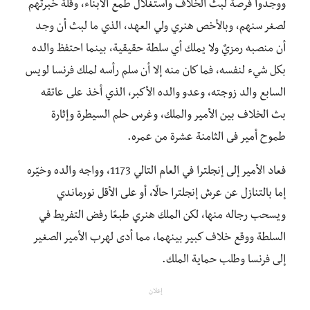
ووجدوا فرصة لبث الخلاف واستغلال طمع الأبناء، وقلة خبرتهم
لصغر سنهم، وبالأخص هنري ولي العهد، الذي ما لبث أن وجد
أن منصبه رمزيٌ ولا يملك أي سلطة حقيقية، بينما احتفظ والده
بكل شيء لنفسه، فما كان منه إلا أن سلم رأسه لملك فرنسا لويس
السابع والد زوجته، وعدو والده الأكبر، الذي أخذ على عاتقه
بث الخلاف بين الأمير والملك، وغرس حلم السيطرة وإثارة
طموح أمير فى الثامنة عشرة من عمره.
فعاد الأمير إلى إنجلترا في العام التالي 1173، وواجه والده وخيّره
إما بالتنازل عن عرش إنجلترا حالًا، أو على الأقل نورماندي
ويسحب رجاله منها، لكن الملك هنري طبعًا رفض التفريط في
السلطة ووقع خلاف كبير بينهما، مما أدى لهرب الأمير الصغير
إلى فرنسا وطلب حماية الملك.
إعلان