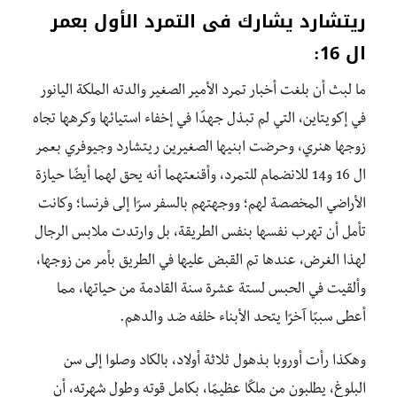
ريتشارد يشارك فى التمرد الأول بعمر
ال 16:
ما لبث أن بلغت أخبار تمرد الأمير الصغير والدته الملكة اليانور
في إكويتاين، التي لم تبذل جهدًا في إخفاء استيائها وكرهها تجاه
زوجها هنري، وحرضت ابنيها الصغيرين ريتشارد وجيوفري بعمر
ال 16 و14 للانضمام للتمرد، وأقنعتهما أنه يحق لهما أيضًا حيازة
الأراضي المخصصة لهم؛ ووجهتهم بالسفر سرًا إلى فرنسا؛ وكانت
تأمل أن تهرب نفسها بنفس الطريقة، بل وارتدت ملابس الرجال
لهذا الغرض، عندها تم القبض عليها في الطريق بأمر من زوجها،
وألقيت في الحبس لستة عشرة سنة القادمة من حياتها، مما
أعطى سببًا آخرًا يتحد الأبناء خلفه ضد والدهم.
وهكذا رأت أوروبا بذهول ثلاثة أولاد، بالكاد وصلوا إلى سن
البلوغ، يطلبون من ملكًا عظيمًا، بكامل قوته وطول شهرته، أن