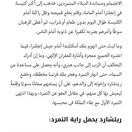
الانضمام ومساندة النبلاء المتمردين، فذهب إلى أكبر كنيسة
في إنجلترا أمام العامة، وقام بخلع قميصه وظل راكعًا أمام
الكنيسة طوال اليوم بدون طعام أو شراب، ثم أعطى للرهبان
سوطًا وأمرهم بضربه تكفيرًا عن ذنوبه أمام الناس.
وما لبث حتى انهزم ملك أسكتلندا أمام جيش إنجلترا، فيما
اعتبره الجميع معجزة وأشارة للغفران الإلهي، وما إن أدرك
التحالف أن الرب إلى جانب هنري، وأنه يحصل على مساعدة من
السماء، حتى انهار التمرد وهجر ملك فرنسا مخططه، وخضع
ريتشارد وإخوته إلى والدهم، على أن يمنحهم معاشًا سنويًا وقلعةً
ليعيش بها كل منهم، في مقابل العفو عن التمرد، وبهذا انتهى
التمرد الأول مع بقاء الملكة فى محبسها.
ريتشارد يحمل راية التمرد: