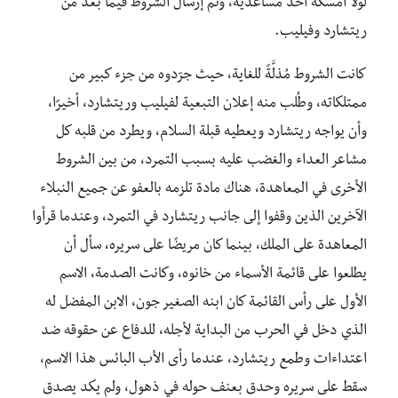
لولا أمسكه أحد مساعديه، وتم إرسال الشروط فيما بعد من
ريتشارد وفيليب.
كانت الشروط مُذلَّةً للغاية، حيث جرّدوه من جزء كبير من
ممتلكاته، وطُلب منه إعلان التبعية لفيليب وريتشارد، أخيرًا،
وأن يواجه ريتشارد ويعطيه قبلة السلام، ويطرد من قلبه كل
مشاعر العداء والغضب عليه بسبب التمرد، من بين الشروط
الأخرى في المعاهدة، هناك مادة تلزمه بالعفو عن جميع النبلاء
الآخرين الذين وقفوا إلى جانب ريتشارد في التمرد، وعندما قرأوا
المعاهدة على الملك، بينما كان مريضًا على سريره، سأل أن
يطلعوا على قائمة الأسماء من خانوه، وكانت الصدمة، الاسم
الأول على رأس القائمة كان ابنه الصغير جون، الابن المفضل له
الذي دخل في الحرب من البداية لأجله، للدفاع عن حقوقه ضد
اعتداءات وطمع ريتشارد، عندما رأى الأب البائس هذا الاسم،
سقط على سريره وحدق بعنف حوله في ذهول، ولم يكد يصدق