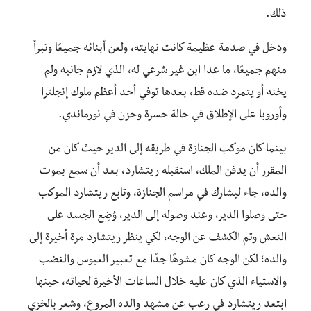
ذلك.
ودخل في صدمة عظيمة كانت نهايته، ولعن أبنائه جميعًا وتبرأ
منهم جميعًا، ما عدا ابن غير شرعي له، الذي لازم جانبه ولم
يخنه أو يتمرد ضده قط، بعدها توفي أحد أعظم ملوك إنجلترا
وأوروبا على الإطلاق في حالة حسرة وحزن في نورماندي.
بينما كان موكب الجنازة في طريقه إلى الدير حيث كان من
المقرر أن يدفن الملك، استقبله ريتشارد، بعد أن سمع بموت
والده، جاء ليشارك في مراسم الجنازة، وتابع ريتشارد الموكب
حتى وصلوا الدير، وعند وصوله إلى الدير، وُضِع الجسد على
النعش وتم الكشف عن الوجه، لكي ينظر ريتشارد مرة أخيرة إلى
والده؛ لكن الوجه كان مشوهًا جدًا مع تعبير العبوس والغضب
والاستياء الذي كان عليه خلال الساعات الأخيرة لحياته، حينها
ابتعد ريتشارد في رعب عن مشهد والده المروع، وشعر بالخزي