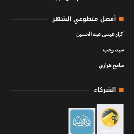
أفضل متطوعي الشهر
كرار عيسى عبد الحسين
سيد رجب
سامح هواري
الشركاء