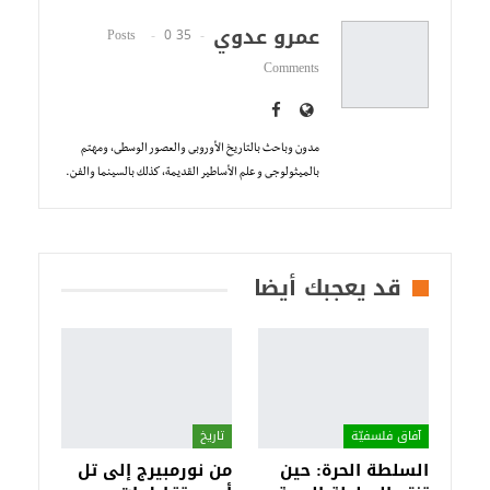
عمرو عدوي
0
35 Posts
Comments
مدون وباحث بالتاريخ الأوروبى والعصور الوسطى، ومهتم
بالميثولوجى و علم الأساطير القديمة، كذلك بالسينما والفن.
قد يعجبك أيضا
آفاق فلسفيّة‎
تاريخ
السلطة الحرة: حين
من نورمبيرج إلى تل