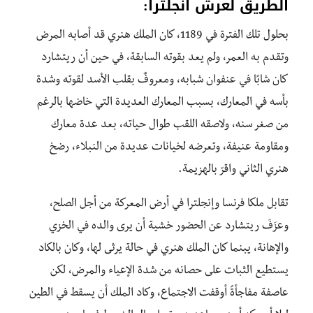
الطريق لعرش انجلترا:
بحلول تلك الفترة في 1189، كان الملك هنري قد أصابه المرض
وتقدم به العمر، ولم يعد بقوته السابقة، في حين أن ريتشارد
كان شابًا في عنفوان شبابه، ومعروفٌ بقلب الأسد لقوته وشدة
بأسه في المعارك، بسبب المعارك العديدة التي خاضها بالرغم
من صغر سنه، ولاصقه اللقب طوال حياته، بعد عدة معارك
ومقاومة عنيفة، وتعرضه لخيانات عديدة من النبلاء، رضخ
هنري الثاني واقرّ بالهزيمة.
تقابل ملكا فرنسا وإنجلترا في أرض المعركة من أجل الصلح،
وعزَفَ ريتشارد عن الحضور خشية أن يرى والده في الخزي
والإهانة، يبنما كان الملك هنري في حالة يرثى لها، وكان بالكاد
يستطيع الثبات على حصانه من شدة الإعياء والمرض، لكن
عاصفة مفاجأةً أوقفت الاجتماع، وكاد الملك أن يسقط في الطين