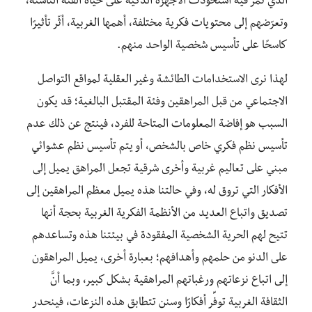
الذي نمر فيه استحوذت الأجهزة الذكية على حياة الفئة الناشئة،
وتعرّضهم إلى محتويات فكرية مختلفة، أهمها الغربية، أثّر تأثيرًا
كاسحًا على تأسيس شخصية الواحد منهم.
لهذا نرى الاستخدامات الطائشة وغير العقلية لمواقع التواصل
الاجتماعي من قبل المراهقين وفئة المقتبل البالغية؛ قد يكون
السبب هو إفاضة المعلومات المتاحة للفرد، فينتج عن ذلك عدم
تأسيس نظم فكري خاص بالشخص، أو يتم تأسيس نظم عشوائي
مبني على تعاليم غربية وأخرى شرقية تجعل المراهق يميل إلى
الأفكار التي تروق له، وفي حالتنا هذه يميل معظم المراهقين إلى
تصديق واتباع العديد من الأنظمة الفكرية الغربية بحجة أنها
تتيح لهم الحرية الشخصية المفقودة في بيئتنا هذه وتساعدهم
على الدنو من حلمهم وأهدافهم؛ بعبارة أخرى، يميل المراهقون
إلى اتباع نزعاتهم ورغباتهم المراهقية بشكل كبير، وبما أنَّ
الثقافة الغربية توفِّر أفكارًا وسنن تتطابق هذه النزعات، فينحدر