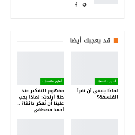
قد يعجبك أيضا
آفاق فلسفيّة‎
آفاق فلسفيّة‎
لماذا ينبغي أن نقرأ
مفهوم التفكير عند
الفلسفة؟
حنة أرندت: لماذا يجب
علينا أن نُفكر دائمًا؟ ..
أحمد مصطفى