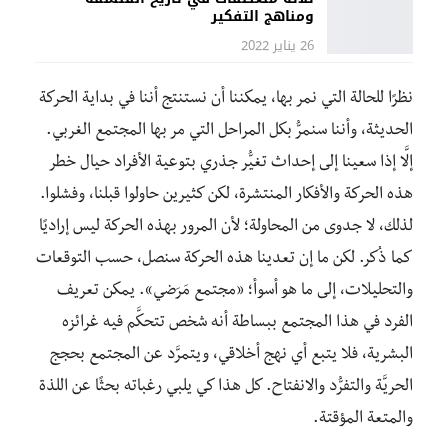
ومناهج التفكير
26 يناير 2022
نظرًا للحالة التي نمر بها، يمكننا أن نستنتج أننا في بداية الحركة
الحديثة، وأننا سنمرُّ بكل المراحل التي مر بها المجتمع الغربي.
إلَّا إذا سعينا إلى إحداث تغيُّر جذري بتوعية الأفراد حيال خطر
هذه الحركة والأفكار المنتشرة، لكن كثيرين حاولوا قبلنا، وفشلوا.
لذلك، لا جدوى من المحاولة؛ لأن المرور بهذه الحركة ليس إراديًا
كما ذُكر. لكن ما إن تعدينا هذه الحركة سنصل، حسب التوقعات
والتحليلات، إلى ما هو أسوأ؛ «مجتمع مَرَضي». يمكن تعريف
الفرد في هذا المجتمع ببساطة أنه شخص تتحكَّم فيه غرائزه
البشرية، فلا يتبع أي نهج أخلاقي، ويتمرَّد عن المجتمع بحجج
الحريَّة والتفرُّد والانفتاح. كل هذا كي يلبي رغباته بحثًا عن اللذة
والمتعة المؤقتة.