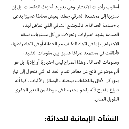
أساليب وأدوات الانتشار. وهي بدورها تُحدِث انتكاسات، بل إن
تسرّبها إلى مجتمعنا الشرقي جعلته يعيش مخاضًا عسيرًا يدعى
بـ «صدمة الحداثة». فالمجتمع الشرقي الذي تعرَّض لهذه
الصدمة يشهد اهتزازات وتحولات في كل مستويات نسقه
الاجتماعي، إما في اتجاه التكيف مع الحداثة أو في اتجاه رفضها،
فأطلقت في مجتمعنا صراعًا عسيرًا بين مقومات التقليد،
ومقومات الحداثة. وهذا الصراع ليس اختياريًا أو إراديًا، بل هو
ألم موضوعي ناتج عن مظاهر تقدم الحداثة التي تتحول إلى تيار
يغزو كل الآفاق والفضاءات بمختلف الوسائل والآليات. كما أنه
صراع مفتوح لأنه يقحم مجتمعنا في مرحلة من التغير الجذري
الطويل المدى.
النشآت الإيمانية للحداثة
: