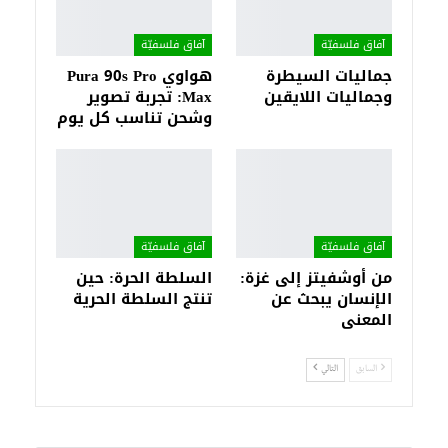
آفاق فلسفيّة‎
آفاق فلسفيّة‎
جماليات السيطرة
هواوي Pura 90s Pro
وجماليات اللايقين
Max: تجربة تصوير
وشحن تناسب كل يوم
آفاق فلسفيّة‎
آفاق فلسفيّة‎
من أوشفيتز إلى غزة:
السلطة الحرة: حين
الإنسان يبحث عن
تنتج السلطة الحرية
المعنى
السابق
التالي